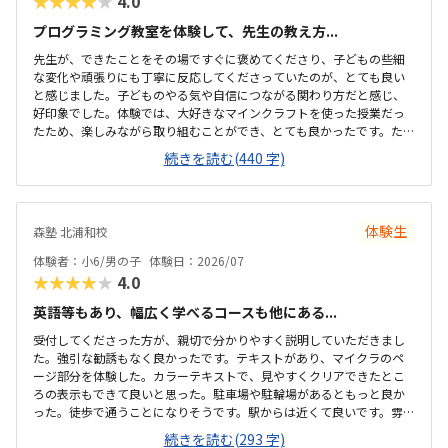
★★★★★
4.0
プログラミング教室を体験して、先生の教え方...
先生が、できたことをその場ですぐに褒めてくださり、子どもの些細
な変化や頑張りにも丁寧に反応してくださっていたのが、とても良い
と感じました。子どものやる気や自信につながる関わり方だと感じ、
好印象でした。体験では、大好きなマインクラフトを使った授業だっ
たため、楽しみながら取り組むことができ、とても良かったです。た
だ、今後もずっとマインクラフトを使った内容ではないと伺ったの
続きを読む(440 字)
で、その後も興味を持って取り組めるかどうかは少し気になる点でし
た。教室は自宅から15分ほどの距離にあり、通いやすいと感じまし
た。また、駐車場もあるため、送り迎えもしやすく、安心して通わせ
られる環境だと思いました。教室は一人ひとりの席が完全に仕切られ
体験生
森塾 北浦和校
ているわけではありませんが、壁などで視線が分散しにくい工夫がさ
れており、集中しやすい雰囲気だと感じました。月4回（1回50分）で
体験者：小6/男の子
体験日：2026/07
約12,000円という料金は、我が家にとってはや...
★★★★★
4.0
英語等もあり、幅広く学べるコースも他にある...
受付してくださった方が、親切で分かりやすく説明していただきまし
た。強引な勧誘もなく良かったです。テキストがあり、マイクラのペ
ージ部分を体験した。カラーテキストで、見やすくクリアできたとこ
ろの表示もできて良いと思った。駐車場や駐輪場があるともっと良か
った。徒歩で通うことになりそうです。駅からは近くて良いです。雰囲
気も良く、清潔感もあった。部屋が区切られていて、個人スペースも
続きを読む(293 字)
確保されていて良かった。基本料金以外に、追加料金があまり無さそ