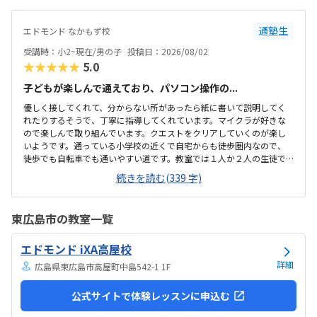
しまいます。マイクラが好きなので夢中になってやっていたので嬉し
かったです。褒められて嬉しそうでした。
通塾生
エドモンド なかもず校
受講時：小2~現在/男の子
投稿日：2026/08/02
★★★★★
5.0
子どもが楽しんで通えており、パソコン操作の...
優しく接してくれて、分からない所があったら紙に書いて説明してく
れたりするそうで、丁寧に指導してくれています。マイクラが好きな
ので楽しんで取り組んでいます。クエストをクリアしていくのが楽し
いようです。通っている小学校の近くで自宅からも徒歩圏内なので、
徒歩でも自転車でも通いやすい道です。教室では１人か２人の生徒で
マイペースに取り組めているようです。特に気になることはありませ
続きを読む(339 字)
ん。もっと安い方が嬉しいですが、プログラミング教室の月謝として
は一般的な料金だと思います。クエストをクリアしていくのが進んで
る事を実感できて嬉しいし楽しいと子どもが言っています。家にパソ
東広島市の教室一覧
コンがないけれど、アルファベットを覚えたりタイピングができるよ
うになっているので良かったと思っています。特にありません。
エドモンド iXA高屋校
詳細
広島県東広島市高屋町中島542-1 1F
公式サイトで体験レッスンに申込む