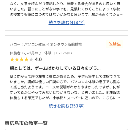
なく、文章を読んだり筆記したり、発表する機会があるのも良いと思
いました。習ったことがない字でも、見慣れておくことによって学校
の授業でも役に立つのではないかかなと思います。駅から近くてショ
ッピングモールの中にあるので便利です。車で来ても授業分の駐車券
続きを読む(418 字)
は付けてくれるそうです。ドコモショップ内なので音が気になるかと
思いましたが、扉を閉めればそんなに気になりませんでした。一面ガ
ラスなので程よい解放感で授業の様子が見れます。プログラミング教
室としてはこれくらいかな、という印象です。教材はマイクラなので
体験生
ハロー！パソコン教室 イオンタウン新船橋校
プライベートでも使えるからいいかな、と思ってます。学校で使って
いるパソコンはタッチパネルタイプなので、キーボードは打てるかな
体験者：小2/男の子
体験日：2026/07
と心配でしたが、すぐに慣れました。コマンド１つでた...
★★★★★
4.0
親としては、ゲームばかりしている日々をプラ...
壁に向かって座り左右に衝立があるため、子供も集中して体験できて
いました。講師は優しい口調の方で、パソコン未体験の息子でも難な
く楽しめたようです。コースの説明がわかりやすかったですが、何が
向いてるかはやってみないとわからないな、と思いました。他施設の
体験もする予定でしたが、小学校とスーパーに近いので、こちらに決
めました。息子はゲーミングチェアに初めて座れて嬉しかったようで
続きを読む(353 字)
す。開放的というよりは、落ち着いて楽しめるところが、息子には合
っていそうです。少し高いなという印象ですが、自宅のパソコンから
も利用できるとの事なので、やる気次第では納得できそうだなと思い
東広島市の教室一覧
ました。日頃はSwitchで、マイクラやぽこあポケモンで建築を楽しん
でいます。担当の方と相談して今回のコースが向いてるんじゃないか