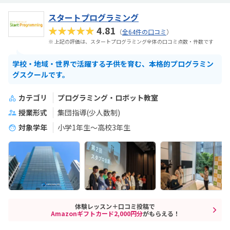
スタートプログラミング
★★★★★
4.81
（
全64件の口コミ
）
※ 上記の評価は、スタートプログラミング全体の口コミ点数・件数です
学校・地域・世界で活躍する子供を育む、本格的プログラミン
グスクールです。
カテゴリ
プログラミング・ロボット教室
授業形式
集団指導(少人数制)
対象学年
小学1年生～高校3年生
体験レッスン＋口コミ投稿で
Amazonギフトカード2,000円分
がもらえる！