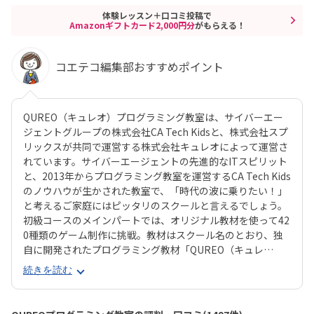
体験レッスン＋口コミ投稿で
Amazonギフトカード2,000円分
がもらえる！
コエテコ編集部おすすめポイント
QUREO（キュレオ）プログラミング教室は、サイバーエー
ジェントグループの株式会社CA Tech Kidsと、株式会社スプ
リックスが共同で運営する株式会社キュレオによって運営さ
れています。サイバーエージェントの先進的なITスピリット
と、2013年からプログラミング教室を運営するCA Tech Kids
のノウハウが生かされた教室で、「時代の波に乗りたい！」
と考えるご家庭にはピッタリのスクールと言えるでしょう。
初級コースのメインパートでは、オリジナル教材を使って42
0種類のゲーム制作に挑戦。教材はスクール名のとおり、独
自に開発されたプログラミング教材「QUREO（キュレ
オ）」です。スマホゲームのような感覚でサクサク進められ
続きを読む
るのに、本格的な内容が学べるのが魅力。子どもにとっても
「やらされている感」がないので、楽しくゲームをクリアし
ていくようなペースでどんどん学習を進めていけます。教材