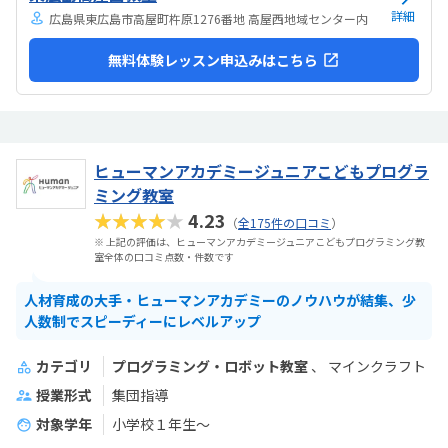
詳細
広島県東広島市高屋町杵原1276番地 高屋西地域センター内
無料体験レッスン申込みはこちら
ヒューマンアカデミージュニアこどもプログラ
ミング教室
★★★★★
4.23
（
全175件の口コミ
）
※ 上記の評価は、ヒューマンアカデミージュニアこどもプログラミング教
室全体の口コミ点数・件数です
人材育成の大手・ヒューマンアカデミーのノウハウが結集、少
人数制でスピーディーにレベルアップ
カテゴリ
プログラミング・ロボット教室
マインクラフト
授業形式
集団指導
対象学年
小学校１年生〜