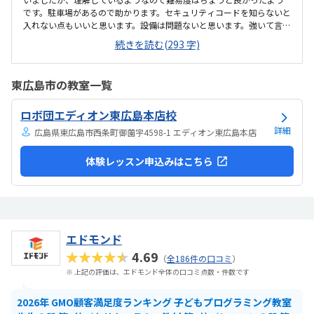
です。駐車場があるので助かります。セキュリティコードを知らないと
入れない点もいいと思います。設備は問題ないと思います。強いて言え
ば、机がもう少し広かったらいいかなとは思います。購入しなければ
続きを読む(293 字)
ならない教材などが、今のところ別途に必要なわけではないので、料
金は妥当かと思います。やる気がある、本人がやりたくて来ている子
が多い点が良い環境だと思います。カリキュラムも楽しいみたいです。
東広島市の教室一覧
今のところありません。
ロボ団エディオン東広島本店校
詳細
広島県東広島市西条町御薗宇4598-1 エディオン東広島本店
体験レッスン申込みはこちら
エドモンド
★★★★★
4.69
（
全186件の口コミ
）
※ 上記の評価は、エドモンド全体の口コミ点数・件数です
2026年 GMO顧客満足度ランキング 子どもプログラミング教室