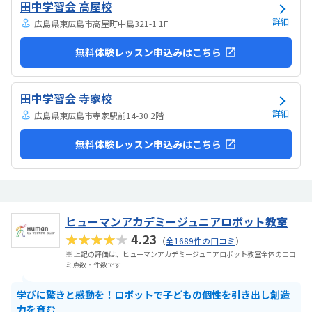
田中学習会 高屋校
と勧められました。
詳細
広島県東広島市高屋町中島321-1 1F
無料体験レッスン申込みはこちら
田中学習会 寺家校
詳細
広島県東広島市寺家駅前14-30 2階
無料体験レッスン申込みはこちら
ヒューマンアカデミージュニアロボット教室
★★★★★
4.23
（
全1689件の口コミ
）
※ 上記の評価は、ヒューマンアカデミージュニアロボット教室全体の口コ
ミ点数・件数です
学びに驚きと感動を！ロボットで子どもの個性を引き出し創造
力を育む