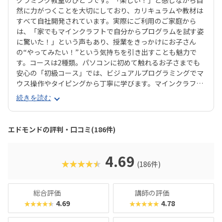
グラミング教室のひとつです。「楽しい！」と感じながら自
然に力がつくことを大切にしており、カリキュラムや教材は
すべて自社開発されています。実際にご利用のご家庭から
は、「家でもマインクラフトで自分からプログラムを試す姿
に驚いた！」という声もあり、授業をきっかけにお子さん
の“やってみたい！”という気持ちを引き出すことも魅力で
す。コースは2種類。パソコンに初めて触れるお子さまでも
安心の「初級コース」では、ビジュアルプログラミングでマ
ウス操作やタイピングから丁寧に学びます。マインクラフト
の世界でキャラクター「エージェント」に命令を出しなが
続きを読む
ら、プログラミングを体験的に習得できます。より本格的に
学びたい方向けの「中級コース」では、プログラミング言語
「JavaScript」を使ったテキストプログラミングに挑戦。ゲ
エドモンドの評判・口コミ(186件)
ーム感覚でステージをクリアしていく中で、関数や条件分岐
などの実践的なプログラミングスキルが自然と身につきま
す。成長が“見える”チェックシートやタイピングシートな
4.69
★★★★★
(186件)
ど、“続けたくなる仕組み”が整っているため、高い継続率に
繋がっています。マインクラフトが好きなお子さんはもちろ
ん、「好きなことから将来につながる力を育てたい」「子ど
総合評価
講師の評価
もの成長を実感したい」というご家庭にもおすすめのスクー
4.69
4.78
★★★★★
★★★★★
ルです！