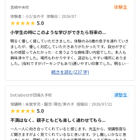
体験生
宮崎中央校
体験者：小2/女の子
体験日：2026/07
★★★★★
5.0
小学生の時にこのような学びができたら将来の...
明るく優しく接していただきました。体験のみ0歳の息子を連れていき
ましたが、優しく対応していただきありがたかったです。自分が子ど
もの頃習ってみたかった…と思うような興味深い内容でした。本人も
興味津々でした。場所もわかりやすく、送迎もしやすい場所にありま
した。(有料ですがパーキングもあり)通いやすい印象でした。明るい雰
囲気の教室でした。活動するために、サイズも設備も子どもにちょう
続きを読む(237 字)
どよい印象です。授業内容に見合う、料金設定だと思います。課題も充
実していて面白そうな内容でした。
通塾生
Dot.laboロボ団長久手校
受講時：未就学児・園児~現在/男の子
投稿日：2026/07/21
★★★★★
5.0
不満はなく、親子ともども楽しく通わせてもら...
一人一人に向き合ってくれていると感じます。先生から、受講態度な
ど聞きますがよく見てくれているなと思います。少し難しいかなと思
いましたが、理解しているようなので難易度はちょうど良かったよう