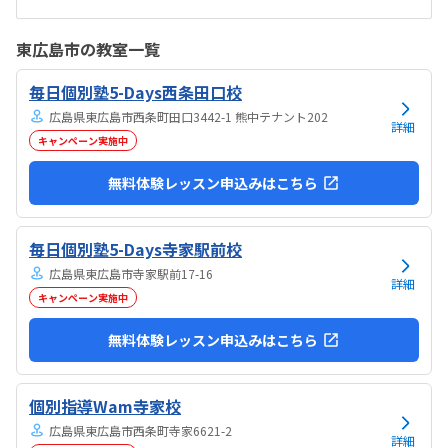
うで良かった。できれば、毎月1万以内で通いたいです。子供に熱心に
話しかけてくださったり、褒めてくださって、子供が頑張ろうという
東広島市の教室一覧
気持ちになれて良かった。
毎日個別塾5-Days西条田口校
広島県東広島市西条町田口3442-1 熊中テナント202
詳細
キャンペーン実施中
無料体験レッスン申込みはこちら
毎日個別塾5-Days寺家駅前校
広島県東広島市寺家駅前17-16
詳細
キャンペーン実施中
無料体験レッスン申込みはこちら
個別指導Wam寺家校
広島県東広島市西条町寺家6621-2
詳細