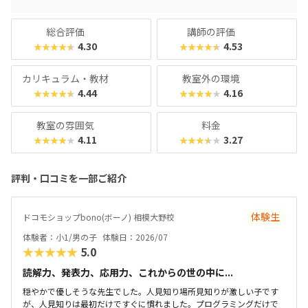
総合評価
講師の評価
4.30
4.53
★★★★★
★★★★★
カリキュラム・教材
教室外の環境
4.44
4.16
★★★★★
★★★★★
教室の雰囲気
料金
4.11
3.27
★★★★★
★★★★★
評判・口コミを一部ご紹介
体験生
ドコモショップbono(ボーノ) 相模大野校
体験者：小1/男の子
体験日：2026/07
★★★★★
5.0
読解力、発表力、応用力、これからの世の中に...
穏やかで優しそうな先生でした。人見知り場所見知りが激しい子です
が、人見知りは最初だけですぐに慣れました。プログラミングだけで