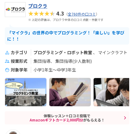
プロクラ
★★★★★
4.3
（
全760件の口コミ
）
※ 上記の評価は、プロクラ全体の口コミ点数・件数です
「マイクラ」の世界の中でプログラミング！「楽しい」を学び
に！！
カテゴリ
プログラミング・ロボット教室
マインクラフト
授業形式
集団指導
集団指導(少人数制)
対象学年
小学1年生～中学3年生
体験レッスン＋口コミ投稿で
Amazonギフトカード2,000円分
がもらえる！