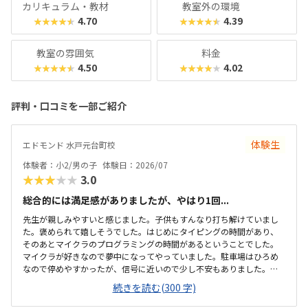
カリキュラム・教材
教室外の環境
4.70
4.39
★★★★★
★★★★★
教室の雰囲気
料金
4.50
4.02
★★★★★
★★★★★
評判・口コミを一部ご紹介
体験生
エドモンド 水戸元台町校
体験者：小2/男の子
体験日：2026/07
★★★★★
3.0
総合的には満足感がありましたが、やはり1回...
先生が親しみやすいと感じました。子供もすんなり打ち解けていまし
た。褒められて嬉しそうでした。はじめにタイピングの時間があり、
そのあとマイクラのプログラミングの時間があるということでした。
マイクラが好きなので夢中になってやっていました。駐車場はひろめ
なので停めやすかったが、信号に近いので少し不安もありました。清
潔感がありました。冷房も効いていて過ごしやすいと感じました。机
続きを読む(300 字)
や椅子も使いやすそうでした。月のうち2回で、自由に日程を決められ
るのは嬉しいと感じました。1回にかかる費用が安くはないので考えて