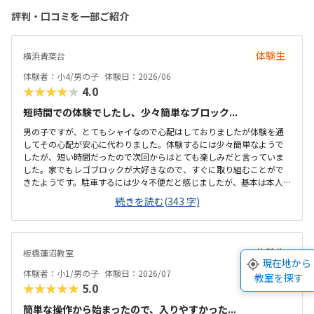
評判・口コミを一部ご紹介
体験生
横浜青葉台
体験者：小4/男の子
体験日：2026/06
★★★★★
4.0
短時間での体験でしたし、少々簡単なブロック...
男の子ですが、とてもシャイなので心配はしておりましたが体験を通
してその心配が安心に代わりました。体験するには少々簡単なようで
したが、短い時間だったので次回からはとても楽しみだと言っていま
した。家でもレゴブロックが大好きなので、すぐに取り組むことがで
きたようです。駐車するには少々不便だと感じましたが、基本は本人
の送迎だけになるので問題ないと感じましたし、駅ちかでなくても車
続きを読む(343 字)
なので問題ないです落ち着いた雰囲気でしたが、作業スペースが子供
の人数には狭いのではないかと思いました。せめて1か月3回 もしく
は90分ではなく120分だといいかなと、プログラミング教室は週1回の
月4回でしたので、少し高いと感じました。まだ短時間での体験でした
体験生
板橋蓮沼教室
ので、これから良い点が増えてくるのではないかと思います。
現在地から
体験者：小1/男の子
体験日：2026/07
教室を探す
★★★★★
5.0
簡単な操作から始まったので、入りやすかった...