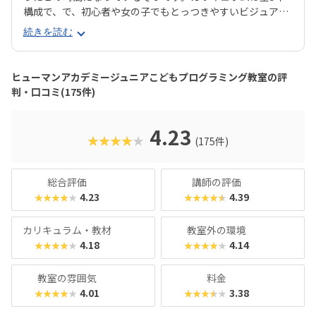
構成で、で、初心者や女の子でもとっつきやすいビジュアル
プログラミングツール「Scratch（スクラッチ）」から初め
続きを読む
て、エンジニアが実際に使用するプログラミング言語「Java
Script」までステップアップすることができます。ベーシッ
クコースではマウス操作など、パソコンの操作自体から学べ
ヒューマンアカデミージュニアこどもプログラミング教室の評
るので、自宅でまったくパソコンをさわったことのないお子
判・口コミ(175件)
さんでも戸惑うことなく授業に入っていけるでしょう。大学
入試やオフィスワークなど、「将来のことを考えて習わせて
おきたい」方におすすめのスクールといえます。また、いず
4.23
★★★★★
(175件)
れもヒューマンオリジナルの教材で学べるので、高クオリテ
ィな指導を求める保護者におすすめできます。
総合評価
講師の評価
4.23
4.39
★★★★★
★★★★★
カリキュラム・教材
教室外の環境
4.18
4.14
★★★★★
★★★★★
教室の雰囲気
料金
4.01
3.38
★★★★★
★★★★★