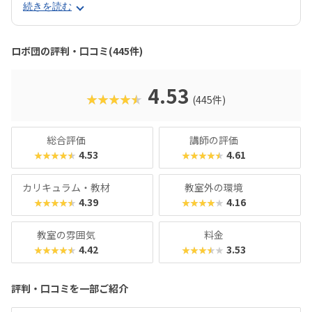
ュアルプログラミング言語のScratch（スクラッチ）で学
続きを読む
び、徐々にステップアップしてPython（パイソン）へと発
展していきます。間口は広く設けながら、ロボコンへの出場
者も多数輩出している実力派スクールです。ロボットは貸し
ロボ団の評判・口コミ(445件)
出し制なので、教材費がかからないのも魅力。通塾するごと
にポイントが貯まり、「銀行」に預けて増やすと文房具や教
材と交換できるシステムなど、「あきんど」らしいユニーク
4.53
★★★★★
(445件)
な工夫も光ります。コラボイベントも盛んで、JAXA「はやぶ
さ2」とコラボしたイベントでは、保護者（主にパパ）まで
ヒートアップ！あの手この手で子どもの関心を引き付けてく
総合評価
講師の評価
れるスクールです。モダンな雰囲気や最先端の科学トピック
4.53
4.61
★★★★★
★★★★★
に惹かれる保護者におすすめといえるでしょう。
カリキュラム・教材
教室外の環境
4.39
4.16
★★★★★
★★★★★
教室の雰囲気
料金
4.42
3.53
★★★★★
★★★★★
評判・口コミを一部ご紹介