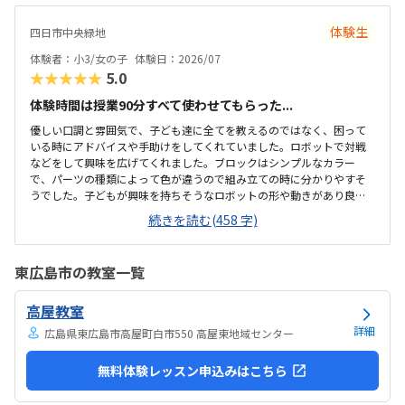
駅近くですが、静かな環境です。急な坂道があるので、暑い夏など、重
いキットを背負っていく小さな子供には少し大変かも。清潔で、安心
体験生
四日市中央緑地
できました。入室したら必ず手を洗うルールも良いです。教室にある
教科書などもきちんと整理整頓されています。キット代が兄弟割引で
体験者：小3/女の子
体験日：2026/07
半額になりました。入会金も無料に。欲を言えば、...
★★★★★
5.0
体験時間は授業90分すべて使わせてもらった...
優しい口調と雰囲気で、子ども達に全てを教えるのではなく、困って
いる時にアドバイスや手助けをしてくれていました。ロボットで対戦
などをして興味を広げてくれました。ブロックはシンプルなカラー
で、パーツの種類によって色が違うので組み立ての時に分かりやすそ
うでした。子どもが興味を持ちそうなロボットの形や動きがあり良か
ったです。駐車場は停めやすく、分かりやすい場所にあるので助かり
続きを読む(458 字)
ます。近くに別の施設もあるので、習ってない兄弟が過ごしやすいと
思いました。教室はシンプルで余計なものが置いてないので集中でき
そうです。清潔な空間でした。授業を1日に2コマとれたり、翌月に回
東広島市の教室一覧
したりできるのは助かります。料金は今の物価で考えれば高いとは思
いませんが、子どもの成長具合で判断すると思います。子どもが自発
高屋教室
的にどんどん作り進めていったのには正直驚きました。最初からたく
さんあれこれ説明されずブロックを触らせてもらったの...
詳細
広島県東広島市高屋町白市550 高屋東地域センター
無料体験レッスン申込みはこちら