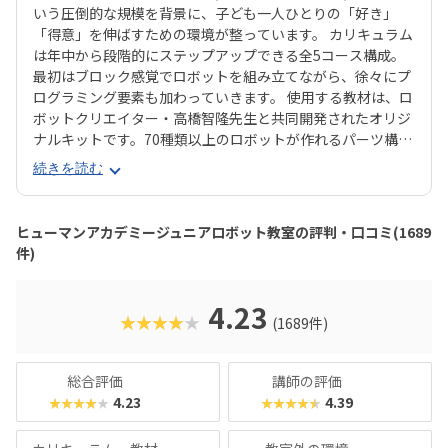
いう圧倒的な規模を背景に、子ども一人ひとりの「好き」
「得意」を伸ばすための環境が整っています。 カリキュラム
は年中から段階的にステップアップできる全5コース構成。
最初はブロック感覚でロボットを組み立てながら、徐々にプ
ログラミング要素も加わっていきます。 使用する教材は、ロ
ボットクリエイター・高橋智隆先生と共同開発されたオリジ
ナルキットです。70種類以上のロボットが作れるパーツ構成
で、飽きずに続けやすい点も特徴です。 月2回の90分授業で
続きを読む
は、ロボットを完成させる「基本製作」と、オリジナル改造
に挑戦する「応用実践」を繰り返す設計。子どもたちは毎
回、新しい達成感と成長を実感できる仕組みになっていま
ヒューマンアカデミージュニアロボット教室の評判・口コミ(1689
す。 自ら考え、試行錯誤しながらロボットを動かす経験は、
件)
創造力や論理的思考力を育むだけでなく、学ぶ楽しさそのも
のを教えてくれるはずです。
4.23
★★★★★
(1689件)
総合評価
講師の評価
4.23
4.39
★★★★★
★★★★★