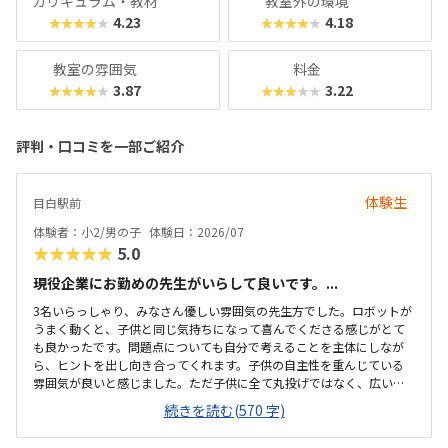
カリキュラム・教材
教室外の環境
4.23
4.18
★★★★★
★★★★★
教室の雰囲気
料金
3.87
3.22
★★★★★
★★★★★
評判・口コミを一部ご紹介
体験生
目白駅前
体験者：小2/男の子
体験日：2026/07
★★★★★
5.0
現役企業にお勤めの先生がいらして良いです。...
3名いらっしゃり、みなさん優しい雰囲気の先生方でした。ロボットが
うまく動くと、子供と同じ気持ちになって喜んでくださる感じがとて
も良かったです。問題点についても自分で考えることを主体にしなが
ら、ヒントを出し向き合ってくれます。子供の自主性を重んじている
雰囲気が良いと感じました。ただ子供に全て丸投げではなく、広い机
の上に「教科書とキットをどこに置いたらやりやすいかな？」と声を
続きを読む(570 字)
かけてくださり、そこから自分で考えていました。ロボット作りもヒ
ントをいただきながら、自分で教科書を読んで作り上げていました。