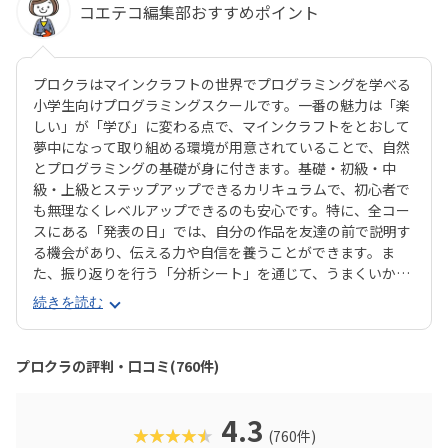
コエテコ編集部おすすめポイント
プロクラはマインクラフトの世界でプログラミングを学べる
小学生向けプログラミングスクールです。一番の魅力は「楽
しい」が「学び」に変わる点で、マインクラフトをとおして
夢中になって取り組める環境が用意されていることで、自然
とプログラミングの基礎が身に付きます。基礎・初級・中
級・上級とステップアップできるカリキュラムで、初心者で
も無理なくレベルアップできるのも安心です。特に、全コー
スにある「発表の日」では、自分の作品を友達の前で説明す
る機会があり、伝える力や自信を養うことができます。ま
た、振り返りを行う「分析シート」を通じて、うまくいかな
かった点をどう改善するかを考える習慣が身に付くのも特徴
続きを読む
です。さらに、講師は子どもたちの答えを引き出すコーチン
グ型指導を採用。自分で考え、解決する力を育みます。全国
600以上の教室で展開され、初めてでも安心して参加できる
プロクラの評判・口コミ(760件)
無料体験も実施中。遊びながら未来につながる力を育てられ
る、今注目のプログラミング教室です。
4.3
★★★★★
(760件)