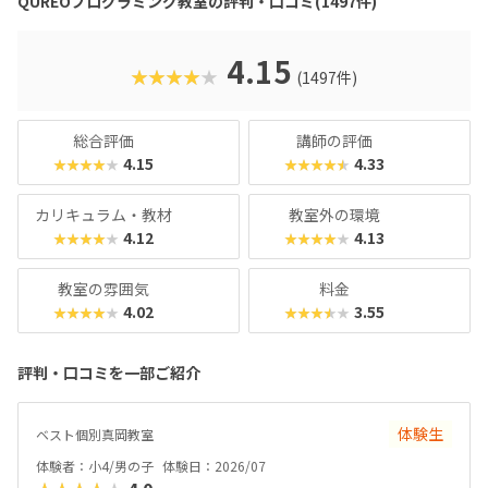
QUREOプログラミング教室の評判・口コミ(1497件)
のデザイン性も高く、実際にスマホゲーム開発で使用されて
いたキャラクター素材などを多数収録。リッチなグラフィッ
クに慣れている今の子どもでも、「安っぽい」「子どもっぽ
4.15
★★★★★
(1497件)
い」と思わず勉強に取り組めるでしょう。学習結果は通信簿
のような形で確認できるので、保護者も安心ですね。
総合評価
講師の評価
4.15
4.33
★★★★★
★★★★★
カリキュラム・教材
教室外の環境
4.12
4.13
★★★★★
★★★★★
教室の雰囲気
料金
4.02
3.55
★★★★★
★★★★★
評判・口コミを一部ご紹介
体験生
ベスト個別真岡教室
体験者：小4/男の子
体験日：2026/07