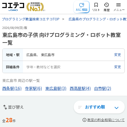
AIに相談
リスト
履歴
メニュー
プログラミング教室検索コエテコTOP
広島県のプログラミング・ロボット教
2026/08/09(日) 版
東広島市の子供 向けプログラミング・ロボット教室
一覧
地域・駅
広島県
東広島市
変更
詳細条件
学年・教材などを選択
変更
東広島市 周辺の駅一覧
西条駅(16)
寺家駅(6)
東広島駅(3)
西高屋駅(4)
白市駅(2)
並び替え
28
教室の料金相場について
全
件