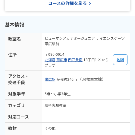
コースの詳細を見る
基本情報
教室名
ヒューマンアカデミージュニア サイエンスゲーツ
帯広駅前
住所
〒080-0014
北海道
帯広市
西四条南
13丁目1 とかち
地図
プラザ
アクセス・
（JR根室本線）
帯広駅
から約240m
交通手段
対象学年
5歳〜小学3年生
カテゴリ
理科実験教室
対応コース
-
教材
その他