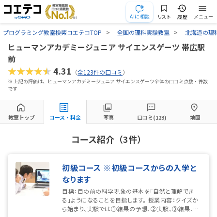
AIに相談
リスト
履歴
メニュー
プログラミング教室検索コエテコTOP
全国の理科実験教室
北海道の理
ヒューマンアカデミージュニア サイエンスゲーツ 帯広駅
前
★★★★★
4.31
（
全123件の口コミ
）
※ 上記の評価は、ヒューマンアカデミージュニア サイエンスゲーツ全体の口コミ点数・件数
です
教室トップ
コース・料金
写真
口コミ(123)
地図
コース紹介（3件）
初級コース ※初級コースからの入学と
なります
目標：目の前の科学現象の基本を「自然と理解でき
る」ようになることを目指します。 授業内容：クイズか
ら始まり、実験では①結果の予想、②実験、③結果、④