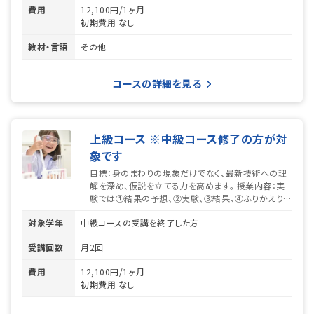
費用
12,100円/1ヶ月
初期費用
なし
教材・言語
その他
コースの詳細を見る
上級コース ※中級コース修了の方が対
象です
目標：身のまわりの現象だけでなく、最新技術への理
解を深め、仮説を立てる力を高めます。 授業内容：実
験では①結果の予想、②実験、③結果、④ふりかえり
のステップを踏む構成になっています。一つ一...
対象学年
中級コースの受講を終了した方
受講回数
月2回
費用
12,100円/1ヶ月
初期費用
なし