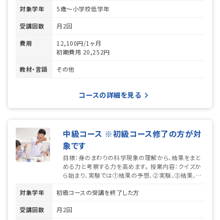
ふりかえりのステップを踏む構成になってい...
対象学年
5歳～小学校低学年
受講回数
月2回
費用
12,100円/1ヶ月
初期費用
20,252円
教材・言語
その他
コースの詳細を見る
中級コース ※初級コース修了の方が対
象です
目標：身のまわりの科学現象の理解から、結果をまと
める力と考察する力を高めます。 授業内容：クイズか
ら始まり、実験では①結果の予想、②実験、③結果、④
ふりかえりのステップを踏む構成になってい...
対象学年
初級コースの受講を終了した方
受講回数
月2回