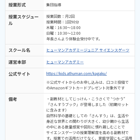
授業形式
集団指導
授業スケジュー
授業回数：月2回
授業時間：1回90分
ル
木曜：16:30〜18:00
日曜：10:30〜12:00
年長さんより体験会受付中です。
スクール名
ヒューマンアカデミージュニア サイエンスゲーツ
運営本部
ヒューマンアカデミー
公式サイト
https://kids.athuman.com/kagaku/
※公式サイトからのお申し込みは、口コミ投稿で
のAmazonギフトカードプレゼント対象外です
備考
・副教材としてじっけん・こうさくで ‟つかう“
「さんすうブック」が登場しました（初期セット
に含みます）
自然科学の基礎としての「さんすう」は、生活や
身近な世界との関わりが大きく、幼少期から生活
の中にある数量感覚や図形に慣れ親しむことで
サイエンスゲーツの授業理解度を高める副教材で
す。授業での活用だけでなく、家庭学習にもご活用