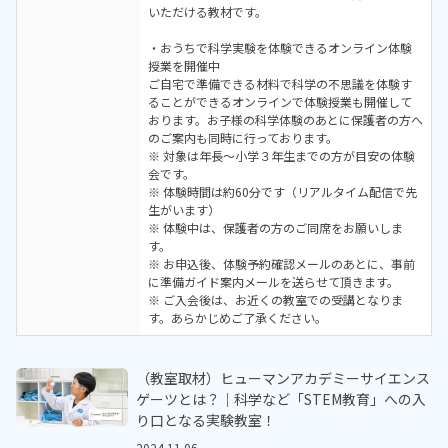
いただける教材です。
・おうちで科学実験を体験できるオンライン体験
授業を開催中
ご自宅で準備できる材料で科学の不思議を体験す
ることができるオンラインで体験授業も開催して
おります。お子様の科学体験のあとに保護者の方へ
のご案内も同時に行っております。
※ 対象は年長～小学３年生までの方が目安の体験
会です。
※ 体験時間は約60分です（リアルタイム配信で先
生がいます）
※ 体験中は、保護者の方のご同席をお願いしま
す。
※ お申込後、体験予約確認メールのあとに、事前
に準備ガイド案内メールを送らせて頂きます。
※ ご入会後は、お近くの教室での受講となりま
す。あらかじめご了承ください。
（教室取材）ヒューマンアカデミーサイエンス
ゲーツとは？｜科学など「STEM教育」への入
り口となる実験教室！
2024.11.06