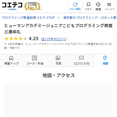
AIに相談
リスト
履歴
メニュー
プログラミング教室検索コエテコTOP
東京都のプログラミング・ロボット教
ヒューマンアカデミージュニアこどもプログラミング教室
三鷹牟礼
★★★★★
4.23
（
全175件の口コミ
）
※ 上記の評価は、ヒューマンアカデミージュニアこどもプログラミング教室全体の口コミ点
数・件数です
教室トップ
コース・料金
写真
口コミ(175)
地図
地図・アクセス