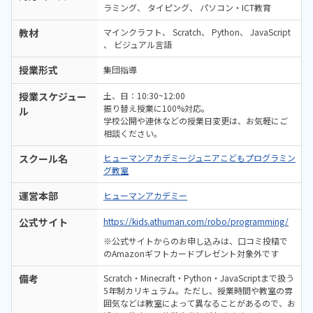
ラミング
タイピング
パソコン・ICT教育
教材
マインクラフト
Scratch
Python
JavaScript
ビジュアル言語
授業形式
集団指導
授業スケジュー
土、日：10:30~12:00
振り替え授業に100%対応。
ル
学校公開や連休などの授業日変更は、お気軽にご
相談ください。
スクール名
ヒューマンアカデミージュニアこどもプログラミン
グ教室
運営本部
ヒューマンアカデミー
公式サイト
https://kids.athuman.com/robo/programming/
※公式サイトからのお申し込みは、口コミ投稿で
のAmazonギフトカードプレゼント対象外です
備考
Scratch・Minecraft・Python・JavaScriptまで扱う
5年制カリキュラム。ただし、授業時間や教室の雰
囲気などは教室によって異なることがあるので、お