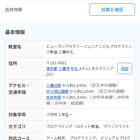
吉祥寺駅
経路を確認
基本情報
教室名
ヒューマンアカデミージュニアこどもプログラミン
グ教室 三鷹牟礼
住所
〒181-0002
東京都
三鷹市
牟礼
4-9-11 オルテンシア
地図
202
アクセス・
（京王井の頭線）
三鷹台駅
から約1,630m
（京王井の頭線）
井の頭公園駅
から約1,650m
交通手段
（JR中央本線 / JR中央
吉祥寺駅
から約1,920m
線 / JR中央・総武線）
対象学年
小学校１年生〜
カテゴリ
プログラミング・ロボット教室
マインクラフト
対応コース
ゲーム制作
プログラミング
ビジュアルプログ