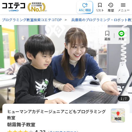
AIに相談
リスト
履歴
メニュー
プログラミング教室検索コエテコTOP
兵庫県のプログラミング・ロボット教
共有
追加
1
/ 7
ヒューマンアカデミージュニアこどもプログラミング
教室
朝霧舞子教室
★★★★★
4.23