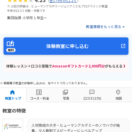
（
全175件の口コミ
）
※ 上記の評価は、ヒューマンアカデミージュニアこどもプログラミング教室
全体の口コミ点数・件数です
集団指導
小学校１年生〜
教室情報をもっと見る
体験教室に申し込む
無料
体験レッスン＋口コミ投稿で
Amazonギフトカード2,000円分
がもらえる！
※ 朝霧舞子教室の体験申し込みは、当サイトで行っておりません。
教室トップ
コース・料金
写真
口コミ(175)
地図
教室の特徴
人材育成の大手・ヒューマンアカデミーのノウハウが結
集、少人数制でスピーディーにレベルアップ