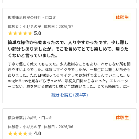
圏内でとても便利ですが、建物の取り壊しが数年内にあるかもしれないと
の事で、移転後も通いやすい場所となるか少し不安があります。建物はと
ても古く、子どもが最初不安を感じていましたが、教材や端末は先生が持
体験生
板橋蓮沼教室の評判・口コミ
ち込みでご用意されるので子どもなりに割り切ることができているようで
す。月2回で1万円を超えるのでなかなか負担が大きいです。他の教室も同
体験者：小1/男の子
体験日：2026/07
じくらいなので、徒歩で通える範囲にプロのエンジニアの方が開かれてい
★★★★★
5.0
る教室はないので、他の選択肢を選ぶことはなかったかと思います。先生
自身が現役のエンジニアで経営者なので、カリキュラムの先に受講経験を
簡単な操作から始まったので、入りやすかったです。少し難し
どのように活かしていくべきか、ただの習い事ではなく物事の考え方や意
い部分もありましたが，そこを含めてとても楽しめて、帰りた
識付けについてしっかり指導してくださっていると感じます。子どもも、
くないと言っていました。
溢れてくる疑問を先生に質問して、一緒に考えてくれる所が好きだと申し
丁寧で優しく教えてもらえた。少人数制なこともあり、わからない所も聞
ておりました。数年後に移転の必要があること、今後レッスンの枠が広が
きやすいようでした。体験はマイクラでしたが、一年生には難しい部分も
った場合に先生が変わる可能性もあるのでは？と不安が残ります。特にご
ありました。ただ日頃知ってるマイクラのおかげで楽しんでいました。G
ざいません。
oogle Mapsを見ながら行ったが、最初入口側からなかった。エレベータ
ーはない。扉を開ける前後で印象が全然違いました。とても綺麗で、広々
としていました。教室内は土足でしたが、全体的に綺麗でした。プログラ
続きを読む(284字)
ミングあるあるですが、やっぱり月2回にしては高い。他の習い事もして
いるので悩みどころです。マイクラで遊んでいるという印象が少なかっ
た。ちゃんと学びがたくさんあった。
体験生
横浜青葉台の評判・口コミ
体験者：小4/男の子
体験日：2026/06
★★★★★
4.0