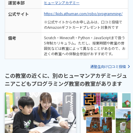
運営本部
ヒューマンアカデミー
公式サイト
https://kids.athuman.com/robo/programming/
※公式サイトからのお申し込みは、口コミ投稿で
のAmazonギフトカードプレゼント対象外です
備考
Scratch・Minecraft・Python・JavaScriptまで扱う
5年制カリキュラム。ただし、授業時間や教室の雰
囲気などは教室によって異なることがあるので、お
近くの教室への体験会参加がおすすめです。
通塾生向け口コミ投稿
この教室の近くに、別のヒューマンアカデミージュ
ニアこどもプログラミング教室の教室があります