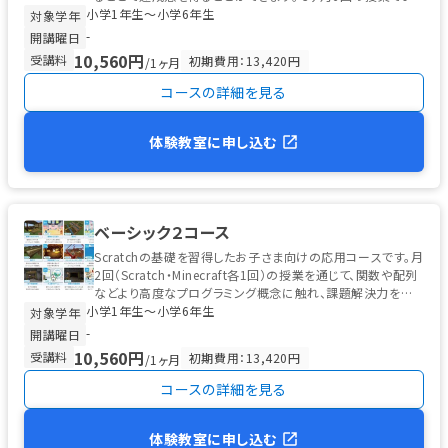
小学1年生〜小学6年生
の基本要素を通して...
対象学年
-
開講曜日
10,560円
受講料
初期費用：13,420円
/1ヶ月
コースの詳細を見る
体験教室に申し込む
ベーシック２コース
Scratchの基礎を習得したお子さま向けの応用コースです。月
2回（Scratch・Minecraft各1回）の授業を通じて、関数や配列
などより高度なプログラミング概念に触れ、課題解決力を育
小学1年生〜小学6年生
てま...
対象学年
-
開講曜日
10,560円
受講料
初期費用：13,420円
/1ヶ月
コースの詳細を見る
体験教室に申し込む