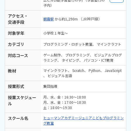
子内）
アクセス・
（JR神戸線）
朝霧駅
から約1,290m
交通手段
対象学年
小学校１年生〜
カテゴリ
プログラミング・ロボット教室
マインクラフト
対応コース
ゲーム制作
プログラミング
ビジュアルプログ
ラミング
タイピング
パソコン・ICT教育
教材
マインクラフト
Scratch
Python
JavaScript
ビジュアル言語
授業形式
集団指導
授業スケジュー
月、水、金：16:30〜18:00
月、水、金：17:00〜18:30
ル
土：18:00〜19:30
スクール名
ヒューマンアカデミージュニアこどもプログラミン
グ教室