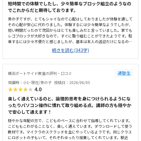
短時間での体験でしたし、少々簡単なブロック組立のようなの
でこれからだと期待しております。
男の子ですが、とてもシャイなので心配はしておりましたが体験を通して
その心配が安心に代わりました。体験するには少々簡単なようでしたが、
短い時間だったので次回からはとても楽しみだと言っていました。家でも
レゴブロックが大好きなので、すぐに取り組むことができたようです。駐
車するには少々不便だと感じましたが、基本は本人の送迎だけになるので
問題ないと感じましたし、駅ちかでなくても車なので問題ないです落ち着
続きを読む(343字)
いた雰囲気でしたが、作業スペースが子供の人数には狭いのではないかと
思いました。せめて1か月3回 もしくは90分ではなく120分だといいかな
と、プログラミング教室は週1回の月4回でしたので、少し高いと感じまし
た。まだ短時間での体験でしたので、これから良い点が増えてくるのでは
通塾生
横浜ポートサイド教室の評判・口コミ
ないかと思います。
受講時：小1~現在/男の子
投稿日：2026/06/05
★★★★★
4.0
楽しく通えているのと、論理的思考を身につけられるようにな
ったりパソコン操作に慣れて取り組める点。講師の方も穏やか
で安心して通えます！
穏やかな年配の方で、こどものペースに合わせて指導してくれています。
こどももこわがることなく、楽しく通えています。ダウンロードして使う
教材です。マイクラのスクラッチを主にやっているようです。同じクラス
にロボットの子もいて、それぞれゆったり授業してくれています。駅近