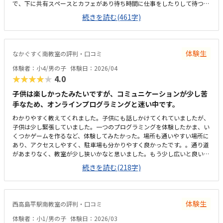
で、下に共有スペースとカフェがあり待ち時間に仕事をしたりして待つこ
ともできます。駐輪場もあるのですが、車の出入りが少し気になります。
続きを読む(461字)
建物がレンタルオフィスの一角のような場所にあるため、部屋はやや小さ
めかつ殺風景な印象です。パソコンの購入orレンタル費用が発生するので
続けないともったいないなと思いますが、はやくからパソコン操作になれ
られるのはメリットに感じます。月2なので割高な気もしますが、つめこ
体験生
なかぐすく南教室の評判・口コミ
まれており子供も飽きずに取り組めています！マイクラがだいすきなの
で、毎回ゲーム感覚で楽しみに通えるところ。先生もおだやかで、こども
体験者：小4/男の子
体験日：2026/04
にあっていそうです。雨の日など自宅からアクセスがしにくい。様子はこ
★★★★★
4.0
どもから聞くしかないため、保護者参観日があると嬉しいなと思います。
子供は楽しかったみたいですが、コミュニケーションが少し苦
手なため、オンラインプログラミングと迷い中です。
わかりやすく教えてくれました。子供にも話しかけてくれていましたが、
子供は少し緊張していました。一つのプログラミングを体験したかま、い
くつかゲームを作るなど、体験してみたかった。場所も通いやすい場所に
あり、アクセスしやすく、駐車場も分かりやすく良かったです。。通り道
があまりなく、教室が少し狭いかなと思いました。もう少し広いと良いと
おもいます。他のプログラミング教室よりは安いかと思いますが、月2回
続きを読む(218字)
なので、月4回あるといいなと思いました。
体験生
西高島平駅南教室の評判・口コミ
体験者：小1/男の子
体験日：2026/03