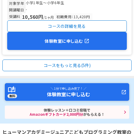
小学1年生〜小学6年生
対象学年
-
開講曜日
10,560円
受講料
初期費用：13,420円
/1ヶ月
コースの詳細を見る
体験教室に申し込む
コースをもっと見る(5件)
＼ 1分で申し込み完了！ ／
体験教室に申し込む
無料
体験レッスン＋口コミ投稿で
Amazonギフトカード2,000円分
がもらえる！
ヒューマンアカデミージュニアこどもプログラミング教室の