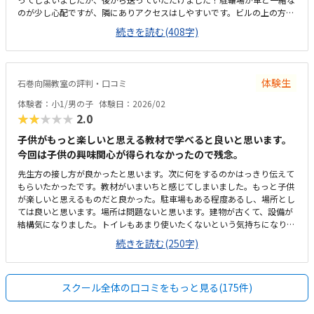
のが少し心配ですが、隣にありアクセスはしやすいです。ビルの上の方に
あるのでひとりで行けるかな？と心配ではありますが、慣れたらひとりで
続きを読む(408字)
歩いてくる子も多いみたいでした。レンタルオフィスのような場所で殺風
景ですが、普通です土日空調がきかないようで少し暑かった2回の授業に
対して他より高いかなと思いますが、90分なのでその分通う回数が少ない
のは逆に良いのかなとも思いました。電話の対応でとても詳しく教えてい
体験生
石巻向陽教室の評判・口コミ
ただきイメージがわきました。入会金サービスのお話についても先に聞け
たので比較しやすかったです。子供はマイクラがすきなので、興味を持っ
体験者：小1/男の子
体験日：2026/02
て取り組めていました！
★★★★★
2.0
子供がもっと楽しいと思える教材で学べると良いと思います。
今回は子供の興味関心が得られなかったので残念。
先生方の接し方が良かったと思います。次に何をするのかはっきり伝えて
もらいたかったです。教材がいまいちと感じてしまいました。もっと子供
が楽しいと思えるものだと良かった。駐車場もある程度あるし、場所とし
ては良いと思います。場所は問題ないと思います。建物が古くて、設備が
結構気になりました。トイレもあまり使いたくないという気持ちになりま
した。月2回にしては高いと思います。もう少し気軽に通えるくらいの料
続きを読む(250字)
金だと良いと思います。パソコンの操作もしたことがなく不安でいっぱい
でしたが、きちんとフォローしてくれた。
スクール全体の口コミをもっと見る(175件)