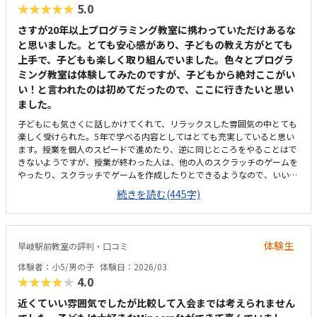
★★★★★
5.0
さすが20年以上プログラミング教室に携わっていただけあるな
と思いました。とても安心感があり、子どもの教え方がとても
上手で、子どもも楽しく取り組んでいました。色々とプログラ
ミング教室は体験してみたのですが、子どもから絶対ここがい
い！と言われたのは初めてだったので、ここに行きたいと思い
ました。
子どもにも気さくに話しかけてくれて、リラックスした雰囲気の中とても
楽しく受けられた。5年で学べる内容としてはとても充実していると思い
ます。授業を個人のスピードで進めたり、逆に同じところをやることはで
きないようですが、授業が終わった人は、他の人のスクラッチのゲームを
やったり、スクラッチでゲームを作成したりとできるようなので、いいか
な思います。西高島平駅からも5分くらいと近く、家からも歩いて通える
続きを読む(445字)
距離なので、近くてよかったです。リラックスした雰囲気で、子どもも楽
しそうでした。先生も気さくで、説明もとても分かりやすかったです。プ
ログラミング教室は、10000円くらいだとお安い方だと思います。その中
でも、内容もとても充実していて、とても有り難いです。1日のカリキュ
体験生
早岐駅前教室の評判・口コミ
ラムが終わったら、スクラッチでゲームができる点や、先生が気さくで優
しかった点、リラックスした雰囲気などがとても良かったです。体験会が
体験者：小5/男の子
体験日：2026/03
終わって帰る途中から、子どもが、絶対ここに通いたい！ここじゃなきゃ
★★★★★
4.0
通わない！と言っていました。
近くていい雰囲気でしたが比較して入会までは考えられません