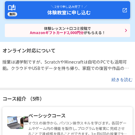
＼ 1分で申し込み完了！ ／
体験教室に申し込む
無料
体験レッスン＋口コミ投稿で
Amazonギフトカード2,000円分
がもらえる！
オンライン対応について
授業は通学制ですが、ScratchやMinecraftは自宅のPCでも活用可
能。クラウドやUSBでデータを持ち帰り、家庭での復習や作品の発
表もできます。
続きを読む
コース紹介 （5件）
ベーシックコース
マウスの操作から、パソコン操作スキルを学びます。 各回ゲー
ムやゲーム内の機能を製作し、プログラムを確実に完成させ
ることで達成感を得ることができます。 3ヶ月6回の授業で9つ