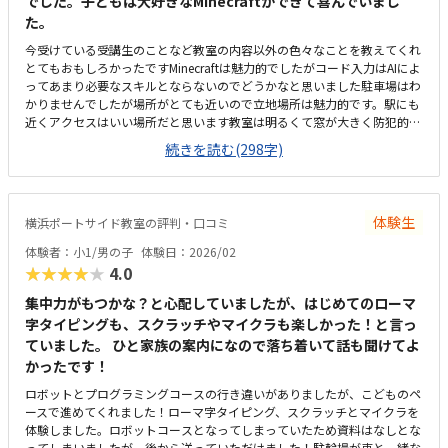
でした。子どもは大好きなMinecraftができて喜んでいまし
た。
今受けている受講生のことなど教室の内容以外の色々なことを教えてくれ
とてもおもしろかったですMinecraftは魅力的でしたがコード入力はAIによ
ってあまり必要なスキルとならないのでどうかなと思いました駐車場はわ
かりませんでしたが場所がとても近いので立地場所は魅力的です。駅にも
近くアクセスはいい場所だと思います教室は明るくて窓が大きく防犯的に
もいい感じでした。教室も綺麗に整っていて明るい雰囲気でした。料金は
続きを読む(298字)
高くもなく安くもなく普通だと思いました。プログラミングはAIの進歩で
どうなるかわからないので難しいです。先生の話が時事ネタや今の社会情
勢を詳しくは話してくれとても参考になりおもしろかった。
体験生
横浜ポートサイド教室の評判・口コミ
体験者：小1/男の子
体験日：2026/02
★★★★★
4.0
集中力がもつかな？と心配していましたが、はじめてのローマ
字タイピングも、スクラッチやマイクラも楽しかった！と言っ
ていました。 ひと家族の案内になので落ち着いて話も聞けてよ
かったです！
ロボットとプログラミングコースの行き違いがありましたが、こどものペ
ースで進めてくれました！ローマ字タイピング、スクラッチとマイクラを
体験しました。ロボットコースとなってしまっていたため資料はなしとな
ってしまいましたが、後から送っていただけました！駐輪場が車と一緒な