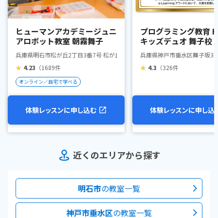
ヒューマンアカデミージュニ
プログラミング教育 HA
アロボット教室 朝霧舞子
キッズデュオ 舞子校
兵庫県明石市松が丘2丁目3番7号 松が丘ビル2階(学習塾竹の子)
兵庫県神戸市垂水区舞子坂3-17-
★
4.23
（1689件
★
4.3
（326件
オンライン／自宅で学べる
体験レッスンに申し込む
体験レッスンに申し込
近くのエリアから探す
明石市
の教室一覧
神戸市垂水区
の教室一覧