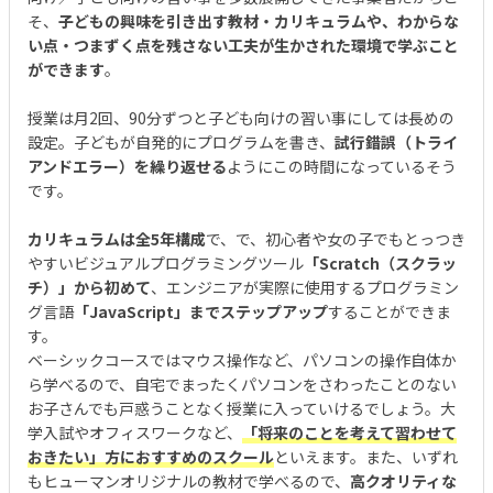
そ、
子どもの興味を引き出す教材・カリキュラムや、わからな
い点・つまずく点を残さない工夫が生かされた環境で学ぶこと
ができます
。
授業は月2回、90分ずつと子ども向けの習い事にしては長めの
設定。子どもが自発的にプログラムを書き、
試行錯誤（トライ
アンドエラー）を繰り返せる
ようにこの時間になっているそう
です。
カリキュラムは全5年構成
で、で、初心者や女の子でもとっつき
やすいビジュアルプログラミングツール
「Scratch（スクラッ
チ）」から初めて
、エンジニアが実際に使用するプログラミン
グ言語
「JavaScript」までステップアップ
することができま
す。
ベーシックコースではマウス操作など、パソコンの操作自体か
ら学べるので、自宅でまったくパソコンをさわったことのない
お子さんでも戸惑うことなく授業に入っていけるでしょう。大
学入試やオフィスワークなど、
「将来のことを考えて習わせて
おきたい」方におすすめのスクール
といえます。また、いずれ
もヒューマンオリジナルの教材で学べるので、
高クオリティな