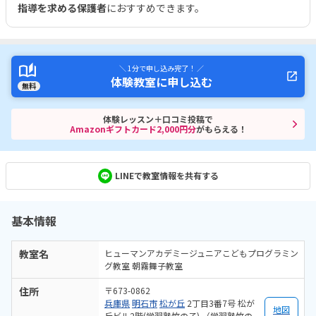
指導を求める保護者
におすすめできます。
＼ 1分で申し込み完了！ ／
体験教室に申し込む
無料
体験レッスン＋口コミ投稿で
Amazonギフトカード2,000円分
がもらえる！
LINEで教室情報を共有する
基本情報
教室名
ヒューマンアカデミージュニアこどもプログラミン
グ教室 朝霧舞子教室
住所
〒673-0862
兵庫県
明石市
松が丘
2丁目3番7号 松が
地図
丘ビル2階(学習塾竹の子) （学習塾竹の