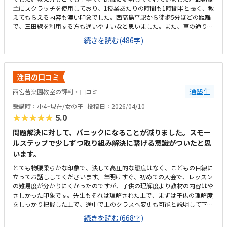
主にスクラッチを使用しており、1授業あたりの時間も1時間半と長く、教
えてもらえる内容も濃い印象でした。西高島平駅から徒歩5分ほどの距離
で、三田線を利用する方も通いやすいなと思いました。また、車の通りが
少ない住宅街なので、安全に通えます。とても綺麗で、リラックスしてで
続きを読む(486字)
きる雰囲気です。パソコンも4台ほどあり、個別に気軽に分からないこと
なども教えていただけます。授業内容やレッスン時間に対して、とても良
心的な料金設定だと思います。10,000円くらいの予算で探していたので、
予算内に通えてよかったです。先生が優しく、長年の経験がある先生で安
注目の口コミ
心感があるところが良かったです。子どもが楽しそうに授業を受けていた
ところや、子どもが体験が終わった帰り道に、「ここに通いたい！ここじ
通塾生
西宮苦楽園教室の評判・口コミ
ゃないと嫌だ！」と言っていたところが、こちらの教室に通う決め手にな
受講時：小4~現在/女の子
投稿日：2026/04/10
りました。1授業が決められたカリキュラムなので、個人のペースで進め
★★★★★
5.0
られればもっと良かったかなと思いました。
問題解決に対して、パニックになることが減りました。スモー
ルステップで少しずつ取り組み解決に繋げる意識がついたと思
います。
とても物腰柔らかな印象で、決して高圧的な態度はなく、こどもの目線に
立ってお話ししてくださいます。年明けすぐ、初めての入会で、レッスン
の難易度が分かりにくかったのですが、子供の理解度より教材の内容はや
さしかった印象です。先生もそれは理解された上で、まずは子供の理解度
をしっかり把握した上で、途中で上のクラスへ変更も可能と説明して下さ
りました。実際、3月4月で徐々に上のクラスへ変更していきましょうとご
続きを読む(668字)
説明があり、柔軟にカリキュラム対応いただいていると感じました。徒歩