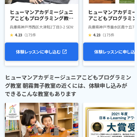
ヒューマンアカデミージュニ
ヒューマンアカデミー
アこどもプログラミング教室
アこどもプログラミン
長坂教室
霞ヶ丘教室
兵庫県神戸市西区大津和2丁目3-2 SENSE神戸西 1F
兵庫県神戸市垂水区霞ケ丘7-7-
★
4.23
（175件
★
4.23
（175件
体験レッスンに申し込む
体験レッスンに申し込
ヒューマンアカデミージュニアこどもプログラミン
グ教室 朝霧舞子教室の近くには、体験申し込みが
できるこんな教室もあります