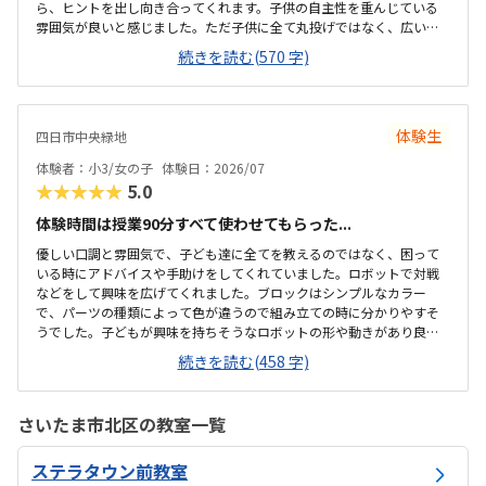
ら、ヒントを出し向き合ってくれます。子供の自主性を重んじている
雰囲気が良いと感じました。ただ子供に全て丸投げではなく、広い机
の上に「教科書とキットをどこに置いたらやりやすいかな？」と声を
続きを読む(570 字)
かけてくださり、そこから自分で考えていました。ロボット作りもヒ
ントをいただきながら、自分で教科書を読んで作り上げていました。
駅近くですが、静かな環境です。急な坂道があるので、暑い夏など、重
いキットを背負っていく小さな子供には少し大変かも。清潔で、安心
体験生
四日市中央緑地
できました。入室したら必ず手を洗うルールも良いです。教室にある
教科書などもきちんと整理整頓されています。キット代が兄弟割引で
体験者：小3/女の子
体験日：2026/07
半額になりました。入会金も無料に。欲を言えば、...
★★★★★
5.0
体験時間は授業90分すべて使わせてもらった...
優しい口調と雰囲気で、子ども達に全てを教えるのではなく、困って
いる時にアドバイスや手助けをしてくれていました。ロボットで対戦
などをして興味を広げてくれました。ブロックはシンプルなカラー
で、パーツの種類によって色が違うので組み立ての時に分かりやすそ
うでした。子どもが興味を持ちそうなロボットの形や動きがあり良か
ったです。駐車場は停めやすく、分かりやすい場所にあるので助かり
続きを読む(458 字)
ます。近くに別の施設もあるので、習ってない兄弟が過ごしやすいと
思いました。教室はシンプルで余計なものが置いてないので集中でき
そうです。清潔な空間でした。授業を1日に2コマとれたり、翌月に回
さいたま市北区の教室一覧
したりできるのは助かります。料金は今の物価で考えれば高いとは思
いませんが、子どもの成長具合で判断すると思います。子どもが自発
ステラタウン前教室
的にどんどん作り進めていったのには正直驚きました。最初からたく