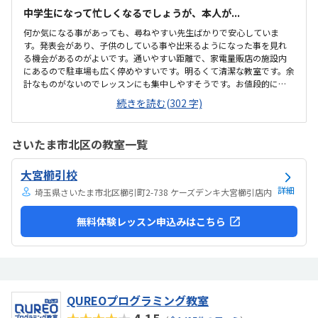
中学生になって忙しくなるでしょうが、本人が...
何か気になる事があっても、尋ねやすい先生ばかりで安心していま
す。発表会があり、子供のしている事や出来るようになった事を見れ
る機会があるのがよいです。通いやすい距離で、家電量販店の施設内
にあるので駐車場も広く停めやすいです。明るくて清潔な教室です。余
計なものがないのでレッスンにも集中しやすそうです。お値段的に
は、リーズナブルとは思いませんが子供が楽しく通っています。子供
続きを読む(302 字)
本人が習いたい事だったので、毎回楽しくて新鮮で色々な事を習って
やってみたいようです。気になる点は特にないので、悪いと思ったと
ころは今までありません。特になし。今まで通り、子供が色んな事を
さいたま市北区の教室一覧
教えて頂いて吸収して学んでいってもらいたいです。
大宮櫛引校
詳細
埼玉県さいたま市北区櫛引町2-738 ケーズデンキ大宮櫛引店内
無料体験レッスン申込みはこちら
QUREOプログラミング教室