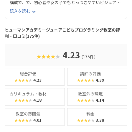
構成で、で、初心者や女の子でもとっつきやすいビジュアル
プログラミングツール「Scratch（スクラッチ）」から初め
続きを読む
て、エンジニアが実際に使用するプログラミング言語「Java
Script」までステップアップすることができます。ベーシッ
クコースではマウス操作など、パソコンの操作自体から学べ
ヒューマンアカデミージュニアこどもプログラミング教室の評
るので、自宅でまったくパソコンをさわったことのないお子
判・口コミ(175件)
さんでも戸惑うことなく授業に入っていけるでしょう。大学
入試やオフィスワークなど、「将来のことを考えて習わせて
おきたい」方におすすめのスクールといえます。また、いず
4.23
★★★★★
(175件)
れもヒューマンオリジナルの教材で学べるので、高クオリテ
ィな指導を求める保護者におすすめできます。
総合評価
講師の評価
4.23
4.39
★★★★★
★★★★★
カリキュラム・教材
教室外の環境
4.18
4.14
★★★★★
★★★★★
教室の雰囲気
料金
4.01
3.38
★★★★★
★★★★★