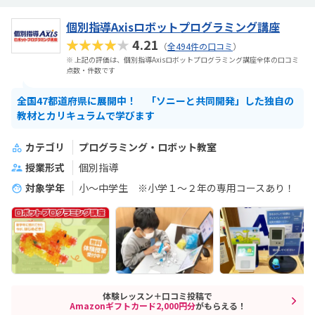
個別指導Axisロボットプログラミング講座
★★★★★
4.21
（
全494件の口コミ
）
※ 上記の評価は、個別指導Axisロボットプログラミング講座全体の口コミ
点数・件数です
全国47都道府県に展開中！ 「ソニーと共同開発」した独自の
教材とカリキュラムで学びます
カテゴリ
プログラミング・ロボット教室
授業形式
個別指導
対象学年
小～中学生 ※小学１～２年の専用コースあり！
体験レッスン＋口コミ投稿で
Amazonギフトカード2,000円分
がもらえる！