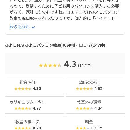
るので、受講するために子ども用のパソコンを購入する必要
がなく、家計にも安心ですね。コエテコではひよこパソコン
教室の独自取材を行ったのですが、個人的に「イイネ！」と
思ったのは資格取得が目指せるところ。なんと「ひよこFI
続きを読む
A」コースでは、プログラミングはもちろん、オフィスソフ
トの使い方やジュニア・プログラミング検定など、将来に生
かせるスキルも学べるのだそう！これらの資格は中学・高校
ひよこFIA(ひよこパソコン教室)の評判・口コミ(147件)
入試で内申点に加点される場合があるらしく、保護者から大
人気の講座とのことでした。
4.3
★★★★★
(147件)
総合評価
講師の評価
4.30
4.62
★★★★★
★★★★★
カリキュラム・教材
教室外の環境
4.37
4.24
★★★★★
★★★★★
教室の雰囲気
料金
4.28
3.15
★★★★★
★★★★★