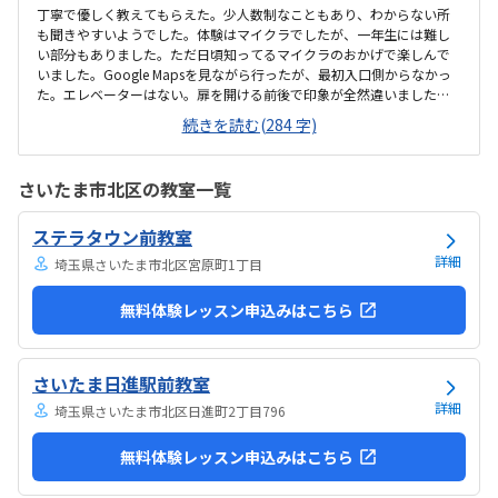
丁寧で優しく教えてもらえた。少人数制なこともあり、わからない所
も聞きやすいようでした。体験はマイクラでしたが、一年生には難し
い部分もありました。ただ日頃知ってるマイクラのおかげで楽しんで
いました。Google Mapsを見ながら行ったが、最初入口側からなかっ
た。エレベーターはない。扉を開ける前後で印象が全然違いました。
とても綺麗で、広々としていました。教室内は土足でしたが、全体的
続きを読む(284 字)
に綺麗でした。プログラミングあるあるですが、やっぱり月2回にして
は高い。他の習い事もしているので悩みどころです。マイクラで遊ん
でいるという印象が少なかった。ちゃんと学びがたくさんあった。
さいたま市北区の教室一覧
ステラタウン前教室
詳細
埼玉県さいたま市北区宮原町1丁目
無料体験レッスン申込みはこちら
さいたま日進駅前教室
詳細
埼玉県さいたま市北区日進町2丁目796
無料体験レッスン申込みはこちら