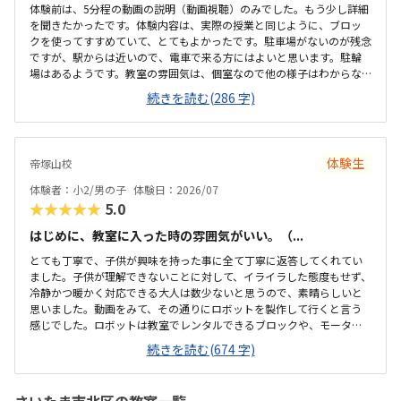
体験前は、5分程の動画の説明（動画視聴）のみでした。もう少し詳細
を聞きたかったです。体験内容は、実際の授業と同じように、ブロッ
クを使ってすすめていて、とてもよかったです。駐車場がないのが残念
ですが、駅からは近いので、電車で来る方にはよいと思います。駐輪
場はあるようです。教室の雰囲気は、個室なので他の様子はわからな
いです。いくつか部屋があるようでしたが、特に説明を受けていない
続きを読む(286 字)
です。料金の説明はなく、資料を見たのですが、個別指導なので高く
ても仕方ないのかなと思いました。個別指導なので、子供に合わせて
対応してもらえます。80分は長いかと思いましたが、ちょうどよかっ
たです。
体験生
帝塚山校
体験者：小2/男の子
体験日：2026/07
★★★★★
5.0
はじめに、教室に入った時の雰囲気がいい。（...
とても丁寧で、子供が興味を持った事に全て丁寧に返答してくれてい
ました。子供が理解できないことに対して、イライラした態度もせず、
冷静かつ暖かく対応できる大人は数少ないと思うので、素晴らしいと
思いました。動画をみて、その通りにロボットを製作して行くと言う
感じでした。ロボットは教室でレンタルできるブロックや、モーター
などです。タブレットの操作も子供自身ができるので、機械に強くな
続きを読む(674 字)
るなという印象でした。家から自転車ですぐのところにあります。駐
輪スペースもあり、場所も道路面に接しているので、すぐに見つけら
れ、わかりやすいです。シンプルで無駄のない部屋でした。白を基調