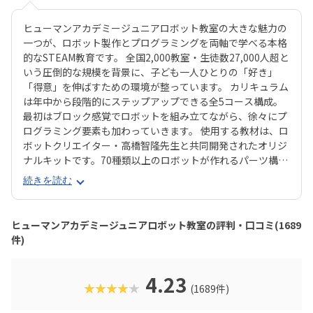
ヒューマンアカデミージュニアロボット教室の大きな魅力の
一つが、ロボット製作とプログラミングを両軸で学べる本格
的なSTEAM教育です。 全国2,000教室・生徒数27,000人超と
いう圧倒的な規模を背景に、子ども一人ひとりの「好き」
「得意」を伸ばすための環境が整っています。 カリキュラム
は年中から段階的にステップアップできる全5コース構成。
最初はブロック感覚でロボットを組み立てながら、徐々にプ
ログラミング要素も加わっていきます。 使用する教材は、ロ
ボットクリエイター・高橋智隆先生と共同開発されたオリジ
ナルキットです。70種類以上のロボットが作れるパーツ構成
で、飽きずに続けやすい点も特徴です。 月2回の90分授業で
続きを読む
は、ロボットを完成させる「基本製作」と、オリジナル改造
に挑戦する「応用実践」を繰り返す設計。子どもたちは毎
回、新しい達成感と成長を実感できる仕組みになっていま
ヒューマンアカデミージュニアロボット教室の評判・口コミ(1689
す。 自ら考え、試行錯誤しながらロボットを動かす経験は、
件)
創造力や論理的思考力を育むだけでなく、学ぶ楽しさそのも
のを教えてくれるはずです。
4.23
★★★★★
(1689件)