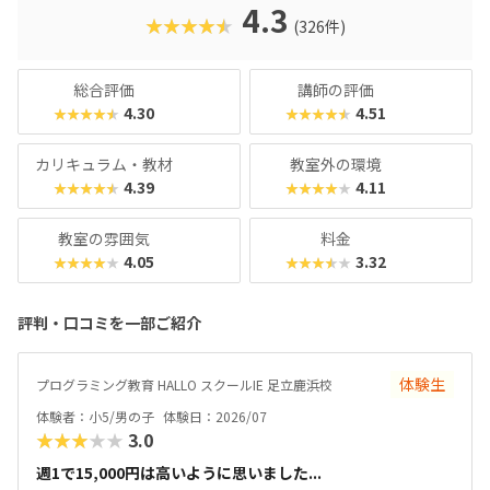
名。学習計画や講師とのマッチングに使われるそうで、「教
4.3
★★★★★
(326件)
材はいいけど、先生との相性が……」なんてトラブルも極力
防ぎます。入り口は楽しく、奥行きはどこまでも！ぜひお近
くの教室に足を運んでみてくださいね。
総合評価
講師の評価
4.30
4.51
★★★★★
★★★★★
カリキュラム・教材
教室外の環境
4.39
4.11
★★★★★
★★★★★
教室の雰囲気
料金
4.05
3.32
★★★★★
★★★★★
評判・口コミを一部ご紹介
体験生
プログラミング教育 HALLO スクールIE 足立鹿浜校
体験者：小5/男の子
体験日：2026/07
★★★★★
3.0
週1で15,000円は高いように思いました...