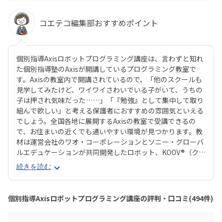
コエテコ編集部おすすめポイント
個別指導Axisロボットプログラミング講座は、言わずと知れ
た個別指導塾のAxisが開講しているプログラミング教室で
す。Axisの教室内で開講されているので、「他のスクールも
見学してみたけど、ワイワイさわいでいる子がいて、うちの
子は押され気味だった……」「『勉強』として集中して取り
組んで欲しい」と考える保護者におすすめの雰囲気といえる
でしょう。全国各地に展開するAxisの教室で受講できるの
で、お住まいの近くでも通いやすい環境が見つかります。教
材は運営会社のワオ・コーポレーションとソニー・グローバ
ルエデュケーションが共同開発したロボット、KOOV®︎（クー
ブ）。半透明のカラフルなブロックを組み合わせながらロボ
続きを読む
ットを組み立てていくので、女の子にも人気が高いのがポイ
ント。ロボットが好きな子はもちろん、色彩感覚に優れる子
からも評判の教材です。さらに、高学年からはエンジニアも
個別指導Axisロボットプログラミング講座の評判・口コミ(494件)
使う本格的なプログラミング言語「Python（パイソン）」
を学べるマスターコースも用意されています。これまでどお