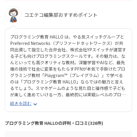
コエテコ編集部おすすめポイント
プログラミング教育 HALLO は、やる気スイッチグループと
Preferred Networks（プリファードネットワークス）が共
同出資して設立した合弁会社、株式会社YPスイッチが運営す
る子ども向けプログラミングスクールです。その魅力は、な
んといっても高クオリティな教材。深層学習やAIなど、最先
端の技術で社会に変革をもたらすPFNが本気で手掛けたプロ
グラミング教材「Playgram™（プレイグラム）」で学べる
のは「プログラミング教育 HALLO」ならではの魅力と言え
るでしょう。スマホゲームのような見た目と操作感で子ども
が楽しく進めていける一方、最終的には実戦レベルのプログ
ラミングスキルが身につく「Playgram」には、まるでマイ
続きを読む
ンクラフト（マイクラ）のように3D空間をデザインできるモ
ードも。子どもの創造性と技術力、そのどちらも高めていけ
るスクールをお探しのご家庭にぴったりのスクールです。ま
プログラミング教育 HALLOの評判・口コミ(326件)
た、運営元のやる気スイッチグループといえば、子どもの性
格や学習タイプを見極める「個性診断テスト（ETS）」も有