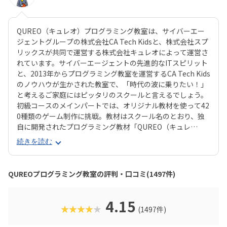
QUREO（キュレオ）プログラミング教室は、サイバーエー
ジェントグループの株式会社CA Tech Kidsと、株式会社スプ
リックスが共同で運営する株式会社キュレオによって運営さ
れています。サイバーエージェントの先進的なITスピリット
と、2013年からプログラミング教室を運営するCA Tech Kids
のノウハウが生かされた教室で、「時代の波に乗りたい！」
と考えるご家庭にはピッタリのスクールと言えるでしょう。
初級コースのメインパートでは、オリジナル教材を使って42
0種類のゲーム制作に挑戦。教材はスクール名のとおり、独
自に開発されたプログラミング教材「QUREO（キュレ
オ）」です。スマホゲームのような感覚でサクサク進められ
続きを読む
るのに、本格的な内容が学べるのが魅力。子どもにとっても
「やらされている感」がないので、楽しくゲームをクリアし
ていくようなペースでどんどん学習を進めていけます。教材
QUREOプログラミング教室の評判・口コミ(1497件)
のデザイン性も高く、実際にスマホゲーム開発で使用されて
いたキャラクター素材などを多数収録。リッチなグラフィッ
クに慣れている今の子どもでも、「安っぽい」「子どもっぽ
4.15
★★★★★
(1497件)
い」と思わず勉強に取り組めるでしょう。学習結果は通信簿
のような形で確認できるので、保護者も安心ですね。