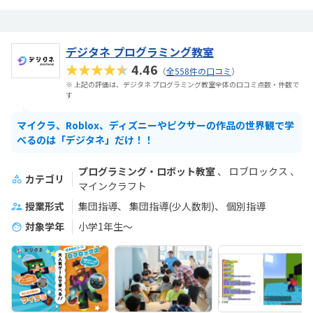
デジタネ プログラミング教室
★★★★★
4.46
（
全558件の口コミ
）
※ 上記の評価は、デジタネ プログラミング教室全体の口コミ点数・件数で
す
マイクラ、Roblox、ディズニーやピクサーの作品の世界観で学
べるのは「デジタネ」だけ！！
プログラミング・ロボット教室
ロブロックス
カテゴリ
マインクラフト
授業形式
集団指導
集団指導(少人数制)
個別指導
対象学年
小学1年生～