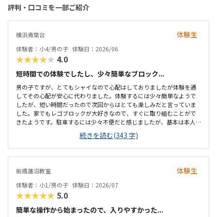
評判・口コミを一部ご紹介
体験生
横浜青葉台
体験者：小4/男の子
体験日：2026/06
★★★★★
4.0
短時間での体験でしたし、少々簡単なブロック...
男の子ですが、とてもシャイなので心配はしておりましたが体験を通
してその心配が安心に代わりました。体験するには少々簡単なようで
したが、短い時間だったので次回からはとても楽しみだと言っていま
した。家でもレゴブロックが大好きなので、すぐに取り組むことがで
きたようです。駐車するには少々不便だと感じましたが、基本は本人
の送迎だけになるので問題ないと感じましたし、駅ちかでなくても車
続きを読む(343 字)
なので問題ないです落ち着いた雰囲気でしたが、作業スペースが子供
の人数には狭いのではないかと思いました。せめて1か月3回 もしく
は90分ではなく120分だといいかなと、プログラミング教室は週1回の
月4回でしたので、少し高いと感じました。まだ短時間での体験でした
体験生
板橋蓮沼教室
ので、これから良い点が増えてくるのではないかと思います。
体験者：小1/男の子
体験日：2026/07
★★★★★
5.0
簡単な操作から始まったので、入りやすかった...