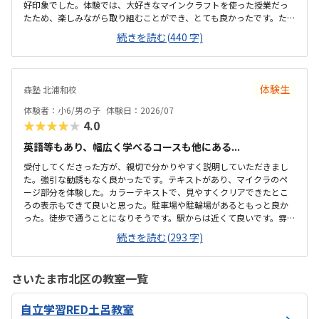
好印象でした。体験では、大好きなマインクラフトを使った授業だっ
たため、楽しみながら取り組むことができ、とても良かったです。た
だ、今後もずっとマインクラフトを使った内容ではないと伺ったの
続きを読む(440 字)
で、その後も興味を持って取り組めるかどうかは少し気になる点でし
た。教室は自宅から15分ほどの距離にあり、通いやすいと感じまし
た。また、駐車場もあるため、送り迎えもしやすく、安心して通わせ
られる環境だと思いました。教室は一人ひとりの席が完全に仕切られ
体験生
森塾 北浦和校
ているわけではありませんが、壁などで視線が分散しにくい工夫がさ
れており、集中しやすい雰囲気だと感じました。月4回（1回50分）で
体験者：小6/男の子
体験日：2026/07
約12,000円という料金は、我が家にとってはや...
★★★★★
4.0
英語等もあり、幅広く学べるコースも他にある...
受付してくださった方が、親切で分かりやすく説明していただきまし
た。強引な勧誘もなく良かったです。テキストがあり、マイクラのペ
ージ部分を体験した。カラーテキストで、見やすくクリアできたとこ
ろの表示もできて良いと思った。駐車場や駐輪場があるともっと良か
った。徒歩で通うことになりそうです。駅からは近くて良いです。雰囲
気も良く、清潔感もあった。部屋が区切られていて、個人スペースも
続きを読む(293 字)
確保されていて良かった。基本料金以外に、追加料金があまり無さそ
うで良かった。できれば、毎月1万以内で通いたいです。子供に熱心に
話しかけてくださったり、褒めてくださって、子供が頑張ろうという
さいたま市北区の教室一覧
気持ちになれて良かった。
自立学習RED土呂教室