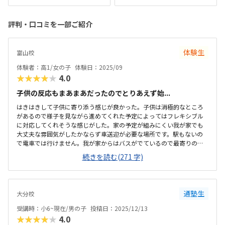
評判・口コミを一部ご紹介
体験生
富山校
体験者：高1/女の子
体験日：2025/09
★★★★★
4.0
子供の反応もまあまあだったのでとりあえず始...
はきはきして子供に寄り添う感じが良かった。子供は消極的なところ
があるので様子を見ながら進めてくれた予定によってはフレキシブル
に対応してくれそうな感じがした。家の予定が組みにくい我が家でも
大丈夫な雰囲気がしたかならず車送迎が必要な場所です。駅もないの
で電車では行けません。我が家からはバスがでているので最寄りのバ
ス停からは10分ほど歩けばいいかなと言う感じです。思ったよりもか
続きを読む(271 字)
なりコンパクトなスペースで授業をしています。6畳くらいのスペース
でした。思っていたよりも高い印象です。パソコン教室に通うことは
なかったので調べたいなかったのですが、、、
通塾生
大分校
受講時：小6~現在/男の子
投稿日：2025/12/13
★★★★★
4.0