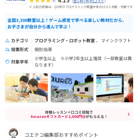
★★★★★
4.15
（
全1497件の口コミ
）
※ 上記の評価は、QUREOプログラミング教室全体の口コミ点数・件数です
全国3,300教室以上！ゲーム感覚で学べる楽しい教材だから、
お子さまが自分から進んで学ぶ！
カテゴリ
プログラミング・ロボット教室
マインクラフト
授業形式
個別指導
小学生以上 ※小学2年生以上推奨（一部教室は異
対象学年
なります）
体験レッスン＋口コミ投稿で
Amazonギフトカード2,000円分
がもらえる！
コエテコ編集部おすすめポイント