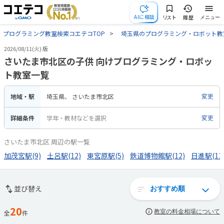
AIに相談
リスト
履歴
メニュー
プログラミング教室検索コエテコTOP
埼玉県のプログラミング・ロボット教
2026/08/11(火) 版
さいたま市北区の子供 向けプログラミング・ロボッ
ト教室一覧
地域・駅
埼玉県
さいたま市北区
変更
詳細条件
学年・教材などを選択
変更
さいたま市北区 周辺の駅一覧
加茂宮駅(9)
土呂駅(12)
東宮原駅(5)
鉄道博物館駅(12)
日進駅(11
並び替え
20
教室の料金相場について
全
件