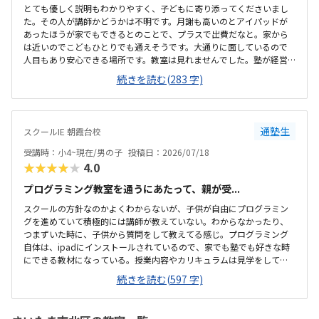
とても優しく説明もわかりやすく、子どもに寄り添ってくださいまし
た。その人が講師かどうかは不明です。月謝も高いのとアイパッドが
あったほうが家でもできるとのことで、プラスで出費だなと。家から
は近いのでこどもひとりでも通えそうです。大通りに面しているので
人目もあり安心できる場所です。教室は見れませんでした。塾が経営
しているとのことで塾の方の教室は少し覗けました。建物自体が古い
続きを読む(283 字)
感じでした。週1で15,000円は高いように思いました。もう少し回数を
増やしてもらうか、下げてもらえると助かります。説明してくれた方
はとても説明がわかりやすく、こどもに寄り添ってくださいました。
通塾生
スクールIE 朝霞台校
受講時：小4~現在/男の子
投稿日：2026/07/18
★★★★★
4.0
プログラミング教室を通うにあたって、親が受...
スクールの方針なのかよくわからないが、子供が自由にプログラミン
グを進めていて積極的には講師が教えていない。わからなかったり、
つまずいた時に、子供から質問をして教えてる感じ。プログラミング
自体は、ipadにインストールされているので、家でも塾でも好きな時
にできる教材になっている。授業内容やカリキュラムは見学をしてい
ないので子供の話だが、積極的に講師が教えていないみたい。月1回は
続きを読む(597 字)
プログラミングで作ったものを発表すると聞いていたが、実施してな
いみたい。駅からは徒歩ですぐ来れる距離で、一本道だから迷うこと
なく来れるので立地は良いと思います。駐車場はないので、車の送迎