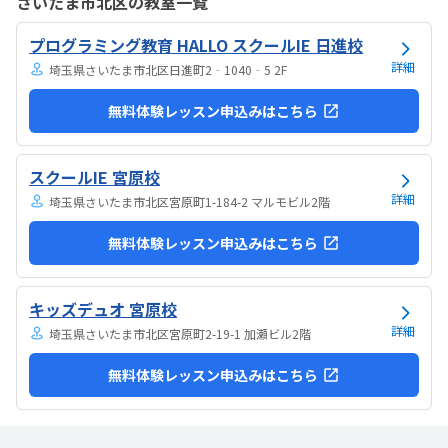
さいたま市北区の教室一覧
は路上駐車になります。駐輪スペースはあるので子供一人でも近い人
なら行けると思います。奥の方まで覗いたことはないので詳しくはわ
プログラミング教育 HALLO スクールIE 日進校
からないが、入り口や教室の内装は奇麗だと思います。気軽に入りや
すい感じがします。ひとそれぞれになってしまい...
詳細
埼玉県さいたま市北区日進町2‐1040‐5 2F
無料体験レッスン申込みはこちら
スクールIE 宮原校
詳細
埼玉県さいたま市北区宮原町1-184-2 マルモビル2階
無料体験レッスン申込みはこちら
キッズデュオ 宮原校
詳細
埼玉県さいたま市北区宮原町2-19-1 加瀬ビル2階
無料体験レッスン申込みはこちら