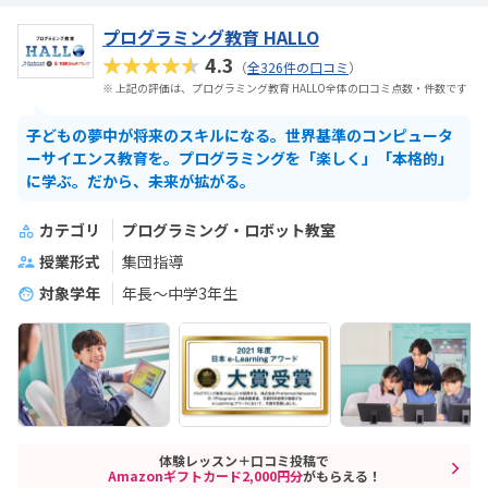
プログラミング教育 HALLO
★★★★★
4.3
（
全326件の口コミ
）
※ 上記の評価は、プログラミング教育 HALLO全体の口コミ点数・件数です
子どもの夢中が将来のスキルになる。世界基準のコンピュータ
ーサイエンス教育を。プログラミングを「楽しく」「本格的」
に学ぶ。だから、未来が拡がる。
カテゴリ
プログラミング・ロボット教室
授業形式
集団指導
対象学年
年長～中学3年生
体験レッスン＋口コミ投稿で
Amazonギフトカード2,000円分
がもらえる！