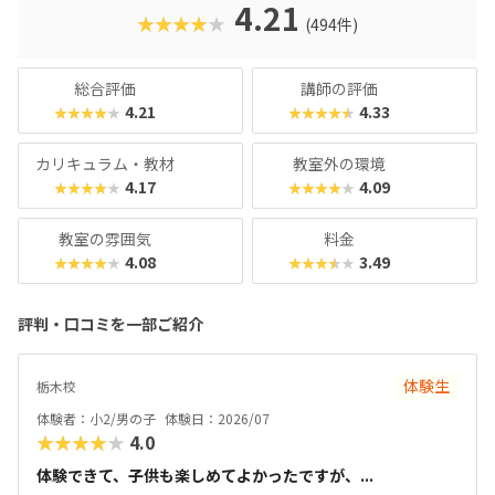
りのとっつきやすい見た目から入って、実践レベルの内容が
4.21
★★★★★
(494件)
学べると好評です。授業料が比較的お手頃価格なのもポイン
トで、ファーストコースは6,930円＋教材費2,640円（80分×
月2回）、レギュラーコースは8,800円＋教材費2,640円＋テ
総合評価
講師の評価
キスト費2,860円（80分×月2回）、マスターコースは11,00
4.21
4.33
★★★★★
★★★★★
0円＋教材費2,640円＋テキスト費2,860円（80分×月2
回）。年に1度のテキスト費以外、追加料金もかかりませ
カリキュラム・教材
教室外の環境
ん。明確な料金体系と通いやすさ、ある程度「勉強」の雰囲
4.17
4.09
★★★★★
★★★★★
気を重視する方におすすめのスクールです。
教室の雰囲気
料金
4.08
3.49
★★★★★
★★★★★
評判・口コミを一部ご紹介
体験生
栃木校
体験者：小2/男の子
体験日：2026/07
★★★★★
4.0
体験できて、子供も楽しめてよかったですが、...