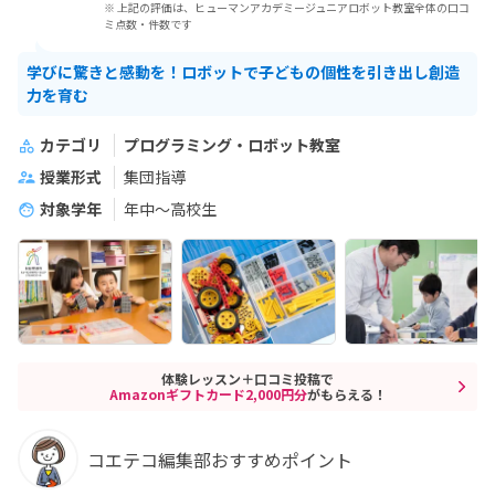
※ 上記の評価は、ヒューマンアカデミージュニアロボット教室全体の口コ
ミ点数・件数です
学びに驚きと感動を！ロボットで子どもの個性を引き出し創造
力を育む
カテゴリ
プログラミング・ロボット教室
授業形式
集団指導
対象学年
年中～高校生
体験レッスン＋口コミ投稿で
Amazonギフトカード2,000円分
がもらえる！
コエテコ編集部おすすめポイント