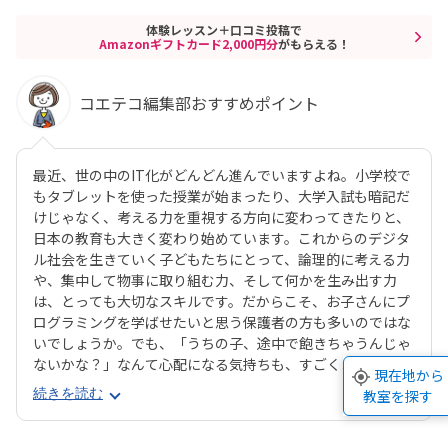
体験レッスン＋口コミ投稿で
Amazonギフトカード2,000円分
がもらえる！
コエテコ編集部おすすめポイント
最近、世の中のIT化がどんどん進んでいますよね。小学校で
もタブレットを使った授業が始まったり、大学入試も暗記だ
けじゃなく、考える力を重視する方向に変わってきたりと、
日本の教育も大きく変わり始めています。これからのデジタ
ル社会を生きていく子どもたちにとって、論理的に考える力
や、集中して物事に取り組む力、そして何かを生み出す力
は、とっても大切なスキルです。だからこそ、お子さんにプ
ログラミングを学ばせたいと思う保護者の方も多いのではな
いでしょうか。でも、「うちの子、途中で飽きちゃうんじゃ
ないかな？」なんて心配になる気持ちも、すごくよく分かり
現在地から
ます。そんな方にぜひおすすめしたいのが、デジタネプログ
続きを読む
教室を探す
ラミング教室なんです。デジタネには、子どもたちが夢中に
なって取り組める工夫がたくさんあります。特にお子様たち