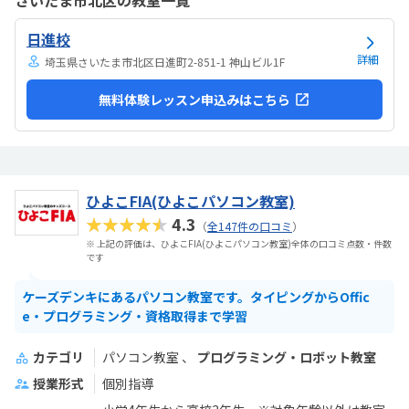
さいたま市北区の教室一覧
としているので、気が散らず、集中しやすいと思います。個人授業なの
で、割高かなと思いました。生徒2.3人でも大丈夫な感じはします。あ
日進校
と、動画を見ながら制作するので、簡単なうちは家でもできる内容か
なと思います。あまり得意な事がなく、自分に...
詳細
埼玉県さいたま市北区日進町2-851-1 神山ビル1F
無料体験レッスン申込みはこちら
ひよこFIA(ひよこパソコン教室)
★★★★★
4.3
（
全147件の口コミ
）
※ 上記の評価は、ひよこFIA(ひよこパソコン教室)全体の口コミ点数・件数
です
ケーズデンキにあるパソコン教室です。タイピングからOffic
e・プログラミング・資格取得まで学習
カテゴリ
パソコン教室
プログラミング・ロボット教室
授業形式
個別指導