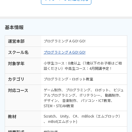
基本情報
運営本部
プログラミング A GO! GO!
スクール名
プログラミング A GO! GO!
対象学年
小学生コース：8歳以上（7歳以下のお子様はご相
談ください）中高生コース：4月開講予定！
カテゴリ
プログラミング・ロボット教室
対応コース
ゲーム制作
プログラミング
ロボット
ビジュ
アルプログラミング
ITリテラシー
動画制作
デザイン
音楽制作
パソコン・ICT教育
STEM・STEAM教育
教材
Scratch
Unity
C#
mBlock（エムブロック）
mBot(エムボット)
授業形式
個別指導