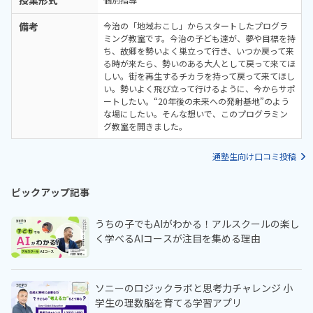
備考
今治の「地域おこし」からスタートしたプログラ
ミング教室です。今治の子ども達が、夢や目標を持
ち、故郷を勢いよく巣立って行き、いつか戻って来
る時が来たら、勢いのある大人として戻って来てほ
しい。街を再生するチカラを持って戻って来てほし
い。勢いよく飛び立って行けるように、今からサポ
ートしたい。“20年後の未来への発射基地”のよう
な場にしたい。そんな想いで、このプログラミン
グ教室を開きました。
通塾生向け口コミ投稿
ピックアップ記事
うちの子でもAIがわかる！アルスクールの楽し
く学べるAIコースが注目を集める理由
ソニーのロジックラボと思考力チャレンジ 小
学生の理数脳を育てる学習アプリ