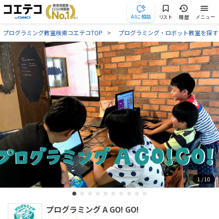
AIに相談
リスト
履歴
メニュー
プログラミング教室検索コエテコTOP
プログラミング・ロボット教室を探す
1
/ 10
プログラミング A GO! GO!