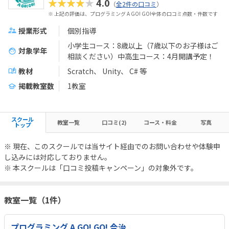
★★★★★
4.0
（
全2件の口コミ
）
※ 上記の評価は、プログラミング A GO! GO!全体の口コミ点数・件数です
授業形式
個別指導
小学生コース：8歳以上（7歳以下のお子様はご
対象学年
相談ください）中高生コース：4月開講予定！
教材
Scratch
Unity
C#
等
掲載教室数
1教室
スクール
教室一覧
口コミ(2)
コース・料金
写真
トップ
※ 現在、このスクールでは当サイト経由でのお問い合わせや体験申
し込みには対応しておりません。
※ 本スクールは「口コミ投稿キャンペーン」の対象外です。
教室一覧（1件）
プログラミング A GO! GO! 今治