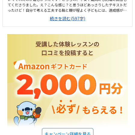
てくださりました。え？こんな感じ？と思うほどあっさりしたテキストだ
ったけど！自分で考える工夫する飴と鞭が程よく子どもには、達成感が小
さなハードルでクリア出来そうな印象。駐車場代負担していただけたのは
続きを読む(597字)
かなり有り難かった。場所は、マップさえ見れる方なら一発で行けると思
う。リモートの生徒さんが多数だし、こんな感じ？かな？オシャレな内装
なので中学生くらいになるとカッコいい空間に居れる気分になりそう。良
心的な価格だと思う。今ならキャンペーンがめちゃくちゃお得で！とりあ
えずやってみよう！となれた。リモートがお得な気がするが通いだと、最
後に出来を確認してあげられる知り合いのお兄さんが暖かく見守ってくれ
ながらやりたい事をやれるように又、やれた事を認めてもらえそう！な先
生だからあっという間に距離は縮まって楽しい時間になるだろうな♪と思
える先生でした。プログラミング体験は自分の作ったプログラムが動くの
がとても楽しかったみたいでした！ 勝手にしてもプログラムに関して生
徒が興味を持つ分には、先生が注意する事なく見守ってくれたのは親とし
て嬉しかったです。私なら、何違う事してるんだと怒ってしまうだろうな
と、、
キャンペーン詳細を見る