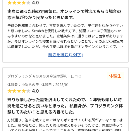
★★★★★
4.0
実際に通った時の雰囲気と、オンラインで教えてもらう場合の
雰囲気がわかり良かったと思います。
子供の理解度に合わせて、言葉を選んでいたので、子供達もわかりやすい
と思いました。Scratchを使用した教え方で、処理フローは子供達もつか
みやすいのかなと思いました。立地条件は、通うには少し面倒があります
が、今はオンラインで授業も受けられるということで、その点は〇教室内
は綺麗でした。ただ、今の生徒はほぼ全員がオンラインということで、教
室に通ってはいないようです。値段設定は、通う場合とオンラインで教え
続きを読む(234字)
る場合の2段構えで、高すぎず安すぎず、丁度良い値段設定と思います。
体験生
プログラミング A GO! GO! 今治の評判・口コミ
体験者：小3/男の子
体験日：2023/01
★★★★★
4.0
帰りも楽しかった話を沢山してくれたので、１年後も楽しい時
間を過ごせると良いなと思った。 私自身が、プログラミング体
験してみたい！と思える内容でした。
方針通り、答えを教えるのではなく考えさせてくれる所がよいなと思いま
した。親の私だと、怒ったり答えを教えちゃいそうだけど、先生は待って
いてくれたのが嬉しかったです！こちらの、不安や疑問にも的確に回答し