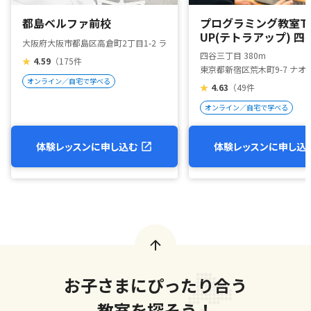
都島ベルファ前校
プログラミング教室TE
UP(テトラアップ) 四
大阪府大阪市都島区高倉町2丁目1-2 ライオンズヘッドビル2階
四谷三丁目 380m
★
4.59
（175件
東京都新宿区荒木町9-7 ナオビ
オンライン／自宅で学べる
★
4.63
（49件
オンライン／自宅で学べる
体験レッスンに申し込む
体験レッスンに申し込
お子さまにぴったり合う
教室を探そう！