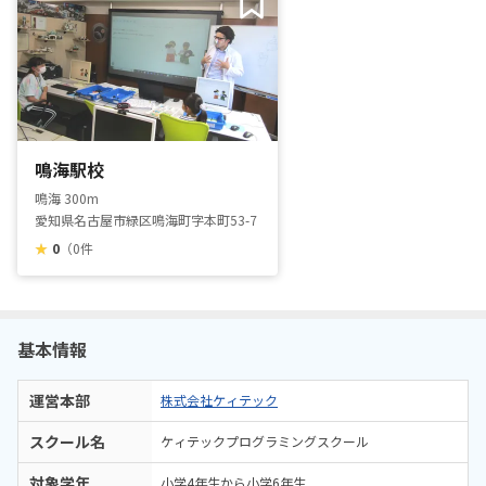
鳴海駅校
鳴海 300m
愛知県名古屋市緑区鳴海町字本町53-7
★
0
（0件
基本情報
運営本部
株式会社ケィテック
スクール名
ケィテックプログラミングスクール
対象学年
小学4年生から小学6年生