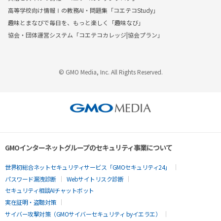
高等学校向け情報Ⅰの教務AI・問題集「コエテコStudy」
趣味とまなびで毎日を、もっと楽しく「趣味なび」
協会・団体運営システム「コエテコカレッジ|協会プラン」
© GMO Media, Inc. All Rights Reserved.
GMOインターネットグループのセキュリティ事業について
世界初総合ネットセキュリティサービス「GMOセキュリティ24」
パスワード漏洩診断
Webサイトリスク診断
セキュリティ相談AIチャットボット
実在証明・盗聴対策
サイバー攻撃対策（GMOサイバーセキュリティ byイエラエ）