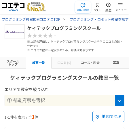
AIに相談
リスト
履歴
メニュー
プログラミング教室検索コエテコTOP
プログラミング・ロボット教室を探す
ケィテックプログラミングスクール
★★★★★
-
※ 上記の評価は、ケィテックプログラミングスクール全体の口コミ点数・
件数です
※ 口コミ件数が一定以下のため、評価は非表示です
スクール
教室一覧
口コミ(0)
コース・料金
写真
トップ
ケィテックプログラミングスクールの教室一覧
エリアで教室を絞り込む
1
地図で見る
1-1件を表示 / 全
件