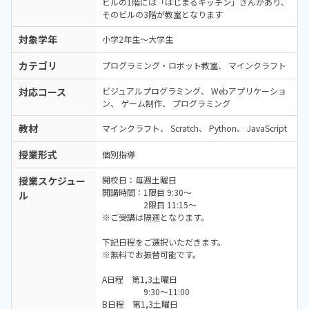
ビルの1階には「はじまるキッチン」さんがあり、
そのビルの3階が教室となります
対象学年
小学2年生～大学生
カテゴリ
プログラミング・ロボット教室
マインクラフト
対応コース
ビジュアルプログラミング
Webアプリケーショ
ン
ゲーム制作
プログラミング
教材
マインクラフト
Scratch
Python
JavaScript
授業形式
個別指導
授業スケジュー
開校日：毎週土曜日
開講時間：1限目 9:30～
ル
2限目 11:15～
※ご受講は隔週となります。
下記日程をご選択いただきます。
※無料でお振替可能です。
A日程 第1,3土曜日
9:30～11:00
B日程 第1,3土曜日