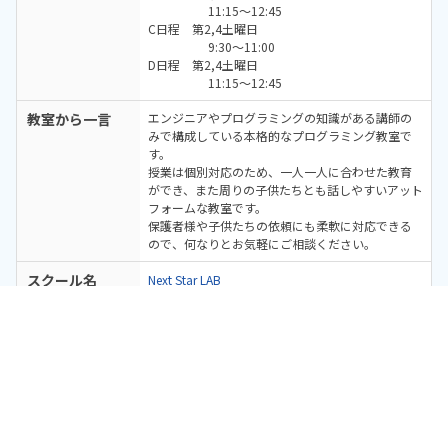
11:15～12:45
C日程 第2,4土曜日
9:30～11:00
D日程 第2,4土曜日
11:15～12:45
教室から一言
エンジニアやプログラミングの知識がある講師の
みで構成している本格的なプログラミング教室で
す。
授業は個別対応のため、一人一人に合わせた教育
ができ、また周りの子供たちとも話しやすいアット
フォームな教室です。
保護者様や子供たちの依頼にも柔軟に対応できる
ので、何なりとお気軽にご相談ください。
スクール名
Next Star LAB
運営本部
Next Star LAB
体験教室に申し込む
無料
公式サイト
https://nextstar-lab.com/
※公式サイトからのお申し込みは、口コミ投稿で
体験レッスン＋口コミ投稿で
Amazonギフトカード2,000円分
がもらえる！
のAmazonギフトカードプレゼント対象外です
公式アカウント