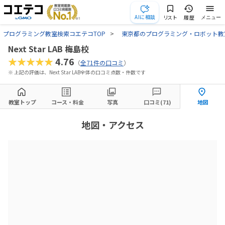
AIに相談
リスト
履歴
メニュー
プログラミング教室検索コエテコTOP
東京都のプログラミング・ロボット教
Next Star LAB 梅島校
★★★★★
4.76
（
全71件の口コミ
）
※ 上記の評価は、Next Star LAB全体の口コミ点数・件数です
教室トップ
コース・料金
写真
口コミ(71)
地図
地図・アクセス