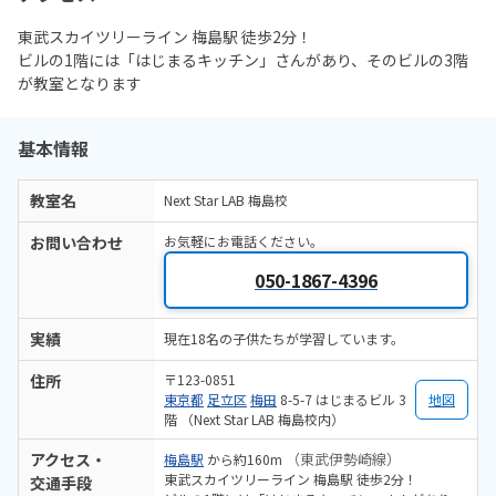
東武スカイツリーライン 梅島駅 徒歩2分！
ビルの1階には「はじまるキッチン」さんがあり、そのビルの3階
が教室となります
基本情報
教室名
Next Star LAB 梅島校
お問い合わせ
お気軽にお電話ください。
050-1867-4396
実績
現在18名の子供たちが学習しています。
住所
〒123-0851
東京都
足立区
梅田
8-5-7 はじまるビル 3
地図
階 （Next Star LAB 梅島校内）
アクセス・
（東武伊勢崎線）
梅島駅
から約160m
東武スカイツリーライン 梅島駅 徒歩2分！
交通手段