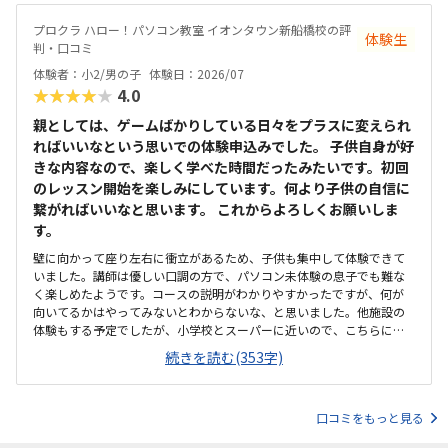
られてもいるけれど、目が届くような開放的な作りでもあり、考えら
れた環境だなと感じました。他のプログラミング教室は月2回のところ
プロクラ ハロー！パソコン教室 イオンタウン新船橋校の評
体験生
が多かったので、月謝としてみるとやや高いようにも見受けられまし
判・口コミ
たが、先生がつきっきりで教えてくださるので、内容から考えると安
体験者：小2/男の子
体験日：2026/07
いのではと思いました。達成感を感じられるような声掛けもしてくだ
★★★★★
4.0
さり、帰りにはやった！僕すごいね！と自信をつけていました。
親としては、ゲームばかりしている日々をプラスに変えられ
ればいいなという思いでの体験申込みでした。 子供自身が好
きな内容なので、楽しく学べた時間だったみたいです。初回
のレッスン開始を楽しみにしています。何より子供の自信に
繋がればいいなと思います。 これからよろしくお願いしま
す。
壁に向かって座り左右に衝立があるため、子供も集中して体験できて
いました。講師は優しい口調の方で、パソコン未体験の息子でも難な
く楽しめたようです。コースの説明がわかりやすかったですが、何が
向いてるかはやってみないとわからないな、と思いました。他施設の
体験もする予定でしたが、小学校とスーパーに近いので、こちらに決
めました。息子はゲーミングチェアに初めて座れて嬉しかったようで
続きを読む(353字)
す。開放的というよりは、落ち着いて楽しめるところが、息子には合
っていそうです。少し高いなという印象ですが、自宅のパソコンから
も利用できるとの事なので、やる気次第では納得できそうだなと思い
口コミをもっと見る
ました。日頃はSwitchで、マイクラやぽこあポケモンで建築を楽しん
でいます。担当の方と相談して今回のコースが向いてるんじゃないか