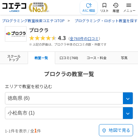
AIに相談
リスト
履歴
メニュー
プログラミング教室検索コエテコTOP
プログラミング・ロボット教室を探す
プロクラ
★★★★★
4.3
（
全760件の口コミ
）
※ 上記の評価は、プロクラ全体の口コミ点数・件数です
スクール
教室一覧
口コミ(760)
コース・料金
写真
トップ
プロクラの教室一覧
エリアで教室を絞り込む
1
地図で見る
1-1件を表示 / 全
件