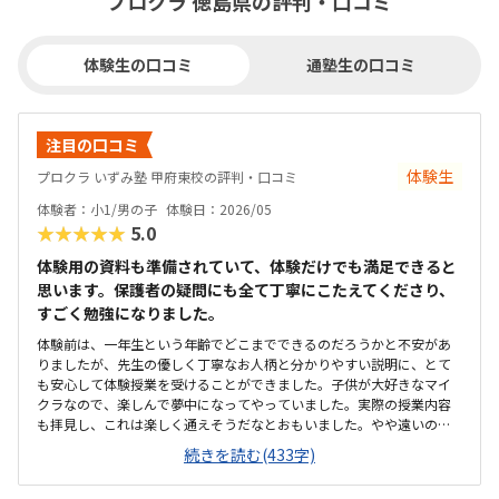
プロクラ 徳島県の評判・口コミ
体験生の口コミ
通塾生の口コミ
注目の口コミ
体験生
プロクラ いずみ塾 甲府東校の評判・口コミ
体験者：小1/男の子
体験日：2026/05
★★★★★
5.0
体験用の資料も準備されていて、体験だけでも満足できると
思います。保護者の疑問にも全て丁寧にこたえてくださり、
すごく勉強になりました。
体験前は、一年生という年齢でどこまでできるのだろうかと不安があ
りましたが、先生の優しく丁寧なお人柄と分かりやすい説明に、とて
も安心して体験授業を受けることができました。子供が大好きなマイ
クラなので、楽しんで夢中になってやっていました。実際の授業内容
も拝見し、これは楽しく通えそうだなとおもいました。やや遠いのが
難点なのですが、他の生徒さんも遠くから通われてる方が多いよう
続きを読む(433字)
で、通いにくさがあっても通わせたい教室の良さがあるのだろうなと
感じました。教室は広くて、綺麗でした。自習環境も整っていて、仕切