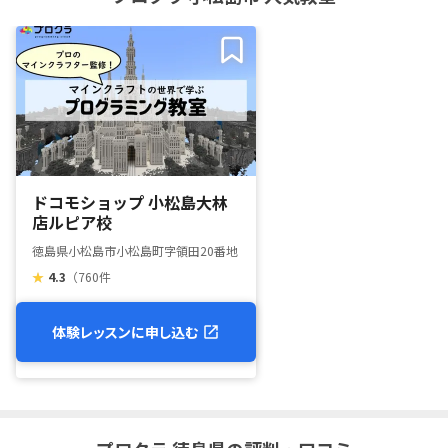
ドコモショップ 小松島大林
店ルピア校
徳島県小松島市小松島町字領田20番地
★
4.3
（760件
体験レッスンに申し込む