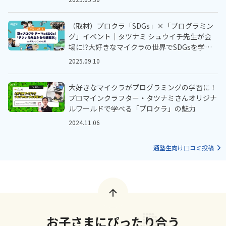
（取材）プロクラ「SDGs」×「プログラミン
グ」イベント｜タツナミ シュウイチ先生が会
場に⁉︎大好きなマイクラの世界でSDGsを学ぼ
う
2025.09.10
大好きなマイクラがプログラミングの学習に！
プロマインクラフター・タツナミさんオリジナ
ルワールドで学べる「プロクラ」の魅力
2024.11.06
通塾生向け口コミ投稿
お子さまにぴったり合う