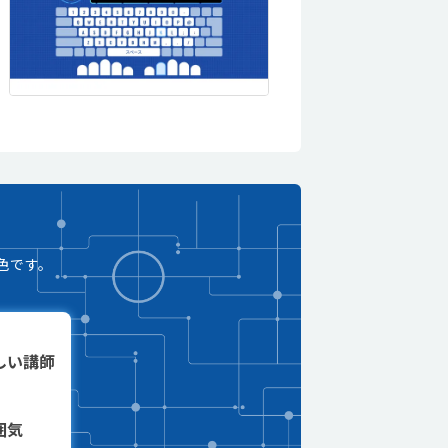
色です。
しい講師
囲気