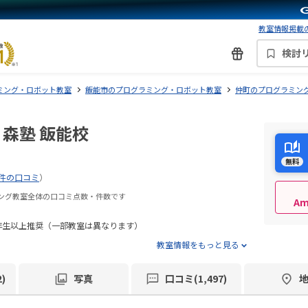
教室情報掲載の
検討
ミング・ロボット教室
飯能市のプログラミング・ロボット教室
仲町のプログラミン
 森塾 飯能校
無料
7件の口コミ
）
ミング教室全体の口コミ点数・件数です
A
年生以上推奨（一部教室は異なります）
教室情報をもっと見る
)
写真
口コミ(1,497)