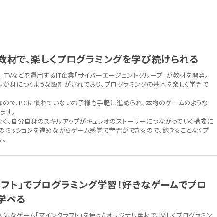
教材で、楽しくプログラミングを学び続けられる
A」TVなどを運用するIT企業「サイバーエージェントグループ」が教材を開発。
ルが身につくような設計がされており、プログラミングの基本を楽しく学習で
なので、PCに慣れていないお子様も手軽に進められ、本物のゲームのような
ます。
はなく、自分自身のスキルアップがキュレオのストーリーにつながっていく構成に
つのミッションを進めながらゲーム感覚で学習ができるので、飽きることなくプ
す。
ラフト」でプログラミング学習！好きなゲームでプロ
学べる
気なゲーム「マインクラフト」を使ったオリジナル素材で、楽しくプログラミン