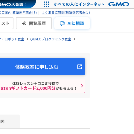
ご案内(教室運営者向け)
よくあるご質問(教室運営者向け)
リスト
閲覧履歴
AIに相談
グ・ロボット教室
QUREOプログラミング教室
体験教室に申し込む
体験レッスン＋口コミ投稿で
mazonギフトカード2,000円分
がもらえる！
地図