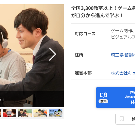
全国3,300教室以上！ゲー
が自分から進んで学ぶ！
ゲーム制作
対応コース
ビジュアル
住所
埼玉県
飯能
運営本部
株式会社キ
体
Ama
？」
無料
体