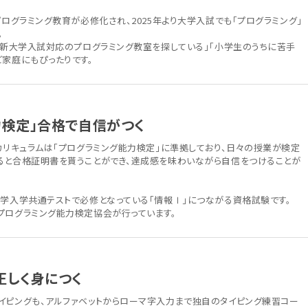
プログラミング教育が必修化され、2025年より大学入試でも「プログラミング」
。
は「新大学入試対応のプログラミング教室を探している」「小学生のうちに苦手
ご家庭にもぴったりです。
力検定」合格で自信がつく
カリキュラムは「プログラミング能力検定」に準拠しており、日々の授業が検定
ると合格証明書を貰うことができ、達成感を味わいながら自信をつけることが
大学入学共通テストで必修となっている「情報Ⅰ」につながる資格試験です。
プログラミング能力検定協会が行っています。
正しく身につく
イピングも、アルファベットからローマ字入力まで独自のタイピング練習コー