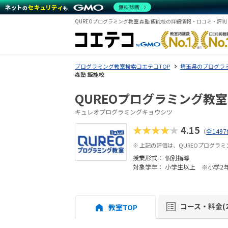
無料診断
QUREOプログラミング教室 森塾 飯能校の詳細情報・口コミ・評判
プログラミング教室検索コエテコTOP
埼玉県のプログラ
森塾 飯能校
QUREOプログラミング教室
キュレオプログラミングキョウシツ
★★★★★
4.15
（
全149
※ 上記の評価は、QUREOプログラ
授業形式：
個別指導
対象学年： 小学生以上 ※小学2
コース・料金(2
教室TOP