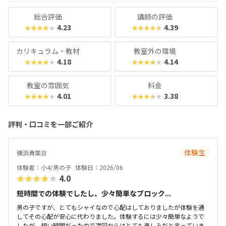
ィな指導を求める保護者におすすめできます。
総合評価
講師の評価
4.23
4.39
★★★★★
★★★★★
カリキュラム・教材
教室外の環境
4.18
4.14
★★★★★
★★★★★
教室の雰囲気
料金
4.01
3.38
★★★★★
★★★★★
評判・口コミを一部ご紹介
体験生
横浜青葉台
体験者：小4/男の子
体験日：2026/06
★★★★★
4.0
短時間での体験でしたし、少々簡単なブロック...
男の子ですが、とてもシャイなので心配はしておりましたが体験を通
してその心配が安心に代わりました。体験するには少々簡単なようで
したが、短い時間だったので次回からはとても楽しみだと言っていま