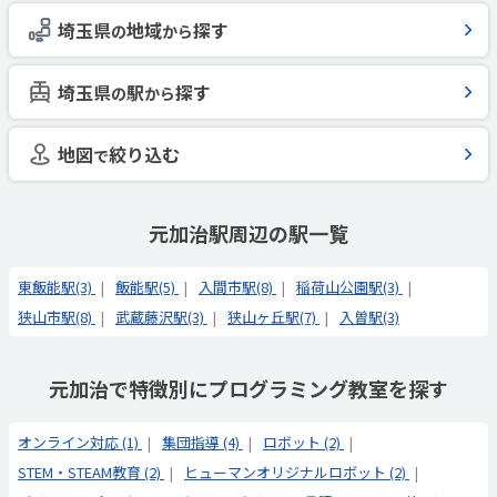
埼玉県
地域
探す
の
から
埼玉県
駅
探す
の
から
地図
絞り込む
で
元加治駅周辺の駅一覧
東飯能駅(3)
飯能駅(5)
入間市駅(8)
稲荷山公園駅(3)
狭山市駅(8)
武蔵藤沢駅(3)
狭山ヶ丘駅(7)
入曽駅(3)
元加治で特徴別にプログラミング教室を探す
オンライン対応 (1)
集団指導 (4)
ロボット (2)
STEM・STEAM教育 (2)
ヒューマンオリジナルロボット (2)