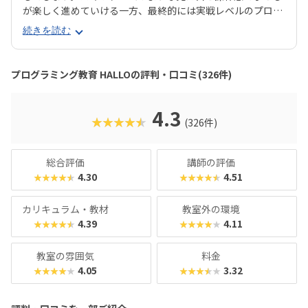
が楽しく進めていける一方、最終的には実戦レベルのプログ
ラミングスキルが身につく「Playgram」には、まるでマイ
続きを読む
ンクラフト（マイクラ）のように3D空間をデザインできるモ
ードも。子どもの創造性と技術力、そのどちらも高めていけ
るスクールをお探しのご家庭にぴったりのスクールです。ま
プログラミング教育 HALLOの評判・口コミ(326件)
た、運営元のやる気スイッチグループといえば、子どもの性
格や学習タイプを見極める「個性診断テスト（ETS）」も有
名。学習計画や講師とのマッチングに使われるそうで、「教
4.3
★★★★★
(326件)
材はいいけど、先生との相性が……」なんてトラブルも極力
防ぎます。入り口は楽しく、奥行きはどこまでも！ぜひお近
くの教室に足を運んでみてくださいね。
総合評価
講師の評価
4.30
4.51
★★★★★
★★★★★
カリキュラム・教材
教室外の環境
4.39
4.11
★★★★★
★★★★★
教室の雰囲気
料金
4.05
3.32
★★★★★
★★★★★