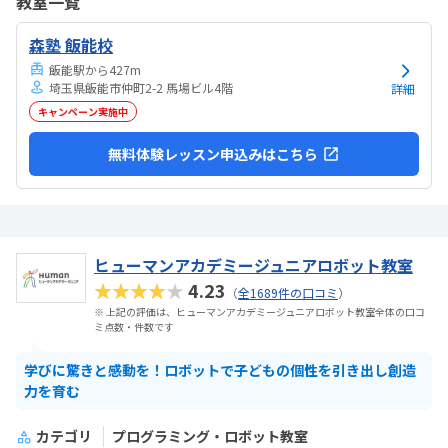
教室一覧
気持ちになれて良かった。
森塾 飯能校
飯能駅から427m
埼玉県飯能市仲町2-2 馬場ビル4階
詳細
キャンペーン実施中
無料体験レッスン申込みはこちら
ヒューマンアカデミージュニアロボット教室
★★★★★
4.23
（
全1689件の口コミ
）
※ 上記の評価は、ヒューマンアカデミージュニアロボット教室全体の口コ
ミ点数・件数です
学びに驚きと感動を！ロボットで子どもの個性を引き出し創造
力を育む
カテゴリ
プログラミング・ロボット教室