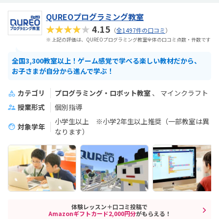
QUREOプログラミング教室
★★★★★
4.15
（
全1497件の口コミ
）
※ 上記の評価は、QUREOプログラミング教室全体の口コミ点数・件数です
全国3,300教室以上！ゲーム感覚で学べる楽しい教材だから、
お子さまが自分から進んで学ぶ！
カテゴリ
プログラミング・ロボット教室
マインクラフト
授業形式
個別指導
小学生以上 ※小学2年生以上推奨（一部教室は異
対象学年
なります）
体験レッスン＋口コミ投稿で
Amazonギフトカード2,000円分
がもらえる！