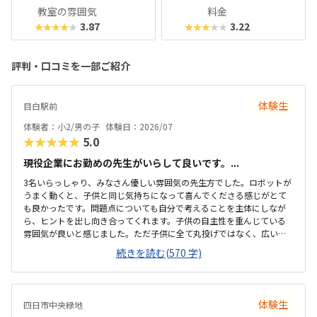
教室の雰囲気
料金
3.87
3.22
★★★★★
★★★★★
評判・口コミを一部ご紹介
体験生
目白駅前
体験者：小2/男の子
体験日：2026/07
★★★★★
5.0
現役企業にお勤めの先生がいらして良いです。...
3名いらっしゃり、みなさん優しい雰囲気の先生方でした。ロボットが
うまく動くと、子供と同じ気持ちになって喜んでくださる感じがとて
も良かったです。問題点についても自分で考えることを主体にしなが
ら、ヒントを出し向き合ってくれます。子供の自主性を重んじている
雰囲気が良いと感じました。ただ子供に全て丸投げではなく、広い机
の上に「教科書とキットをどこに置いたらやりやすいかな？」と声を
続きを読む(570 字)
かけてくださり、そこから自分で考えていました。ロボット作りもヒ
ントをいただきながら、自分で教科書を読んで作り上げていました。
駅近くですが、静かな環境です。急な坂道があるので、暑い夏など、重
いキットを背負っていく小さな子供には少し大変かも。清潔で、安心
体験生
四日市中央緑地
できました。入室したら必ず手を洗うルールも良いです。教室にある