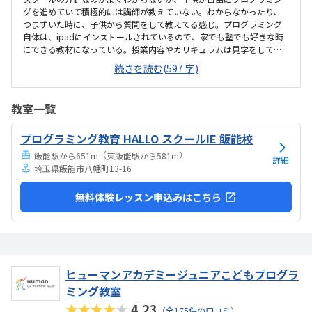
グを進めていて積極的には講師が教えていない。わからなかったり、
つまずいた時に、子供から質問をして教えてる感じ。プログラミング
自体は、ipadにインストールされているので、家でも塾でも好きな時
にできる教材になっている。授業内容やカリキュラムは見学をしてい
ないので子供の話だが、積極的に講師が教えていないみたい。月1回は
続きを読む(597 字)
プログラミングで作ったものを発表すると聞いていたが、実施してな
いみたい。駅からは徒歩ですぐ来れる距離で、一本道だから迷うこと
なく来れるので立地は良いと思います。駐車場はないので、車の送迎
教室一覧
は路上駐車になります。駐輪スペースはあるので子供一人でも近い人
なら行けると思います。奥の方まで覗いたことはないので詳しくはわ
プログラミング教育 HALLO スクールIE 飯能校
からないが、入り口や教室の内装は奇麗だと思います。気軽に入りや
すい感じがします。ひとそれぞれになってしまい...
（
）
飯能駅から651m
東飯能駅から581m
詳細
埼玉県飯能市八幡町13-16
無料体験レッスン申込みはこちら
ヒューマンアカデミージュニアこどもプログラ
ミング教室
★★★★★
4.23
（
全175件の口コミ
）