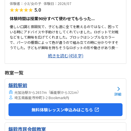
教科書などもきちんと整理整頓されています。キット代が兄弟割引で
体験者：小3/女の子
体験日：2026/07
半額になりました。入会金も無料に。欲を言えば、...
★★★★★
5.0
体験時間は授業90分すべて使わせてもらった...
優しい口調と雰囲気で、子ども達に全てを教えるのではなく、困って
いる時にアドバイスや手助けをしてくれていました。ロボットで対戦
などをして興味を広げてくれました。ブロックはシンプルなカラー
で、パーツの種類によって色が違うので組み立ての時に分かりやすそ
うでした。子どもが興味を持ちそうなロボットの形や動きがあり良か
ったです。駐車場は停めやすく、分かりやすい場所にあるので助かり
続きを読む(458 字)
ます。近くに別の施設もあるので、習ってない兄弟が過ごしやすいと
思いました。教室はシンプルで余計なものが置いてないので集中でき
そうです。清潔な空間でした。授業を1日に2コマとれたり、翌月に回
教室一覧
したりできるのは助かります。料金は今の物価で考えれば高いとは思
いませんが、子どもの成長具合で判断すると思います。子どもが自発
飯能駅前
的にどんどん作り進めていったのには正直驚きました。最初からたく
さんあれこれ説明されずブロックを触らせてもらったの...
（
）
元加治駅から2657m
飯能駅から321m
詳細
埼玉県飯能市仲町3-2 Bookmark内
無料体験レッスン申込みはこちら
飯能市民会館教室