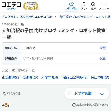
AIに相談
リスト
履歴
メニュー
プログラミング教室検索コエテコTOP
埼玉県のプログラミング・ロボット教
2026/08/08(土) 版
元加治駅の子供 向けプログラミング・ロボット教室
一覧
地域・駅
元加治駅
変更
詳細条件
学年・教材などを選択
変更
元加治駅 周辺の駅一覧
東飯能駅(3)
飯能駅(5)
入間市駅(8)
稲荷山公園駅(3)
狭山市駅(8)
並び替え
5
教室の料金相場について
全
件