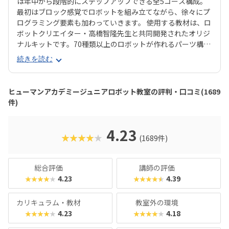
は年中から段階的にステップアップできる全5コース構成。
最初はブロック感覚でロボットを組み立てながら、徐々にプ
ログラミング要素も加わっていきます。 使用する教材は、ロ
ボットクリエイター・高橋智隆先生と共同開発されたオリジ
ナルキットです。70種類以上のロボットが作れるパーツ構成
で、飽きずに続けやすい点も特徴です。 月2回の90分授業で
続きを読む
は、ロボットを完成させる「基本製作」と、オリジナル改造
に挑戦する「応用実践」を繰り返す設計。子どもたちは毎
回、新しい達成感と成長を実感できる仕組みになっていま
ヒューマンアカデミージュニアロボット教室の評判・口コミ(1689
す。 自ら考え、試行錯誤しながらロボットを動かす経験は、
件)
創造力や論理的思考力を育むだけでなく、学ぶ楽しさそのも
のを教えてくれるはずです。
4.23
★★★★★
(1689件)
総合評価
講師の評価
4.23
4.39
★★★★★
★★★★★
カリキュラム・教材
教室外の環境
4.23
4.18
★★★★★
★★★★★