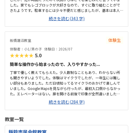
した。家でもレゴブロックが大好きなので、すぐに取り組むことがで
きたようです。駐車するには少々不便だと感じましたが、基本は本人
の送迎だけになるので問題ないと感じましたし、駅ちかでなくても車
続きを読む(343 字)
なので問題ないです落ち着いた雰囲気でしたが、作業スペースが子供
の人数には狭いのではないかと思いました。せめて1か月3回 もしく
は90分ではなく120分だといいかなと、プログラミング教室は週1回の
月4回でしたので、少し高いと感じました。まだ短時間での体験でした
体験生
板橋蓮沼教室
ので、これから良い点が増えてくるのではないかと思います。
体験者：小1/男の子
体験日：2026/07
★★★★★
5.0
簡単な操作から始まったので、入りやすかった...
丁寧で優しく教えてもらえた。少人数制なこともあり、わからない所
も聞きやすいようでした。体験はマイクラでしたが、一年生には難し
い部分もありました。ただ日頃知ってるマイクラのおかげで楽しんで
いました。Google Mapsを見ながら行ったが、最初入口側からなかっ
た。エレベーターはない。扉を開ける前後で印象が全然違いました。
とても綺麗で、広々としていました。教室内は土足でしたが、全体的
続きを読む(284 字)
に綺麗でした。プログラミングあるあるですが、やっぱり月2回にして
は高い。他の習い事もしているので悩みどころです。マイクラで遊ん
でいるという印象が少なかった。ちゃんと学びがたくさんあった。
教室一覧
飯能市民会館教室