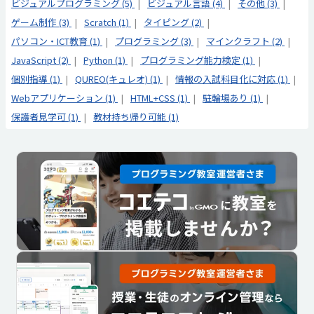
ビジュアルプログラミング (5)
ビジュアル言語 (4)
その他 (3)
ゲーム制作 (3)
Scratch (1)
タイピング (2)
パソコン・ICT教育 (1)
プログラミング (3)
マインクラフト (2)
JavaScript (2)
Python (1)
プログラミング能力検定 (1)
個別指導 (1)
QUREO(キュレオ) (1)
情報の入試科目化に対応 (1)
Webアプリケーション (1)
HTML+CSS (1)
駐輪場あり (1)
保護者見学可 (1)
教材持ち帰り可能 (1)