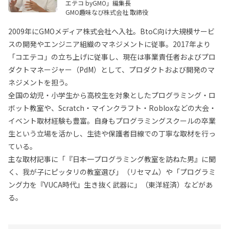
エテコ byGMO」編集長
GMO趣味なび株式会社 取締役
2009年にGMOメディア株式会社へ入社。BtoC向け大規模サービ
スの開発やエンジニア組織のマネジメントに従事。2017年より
「コエテコ」の立ち上げに従事し、現在は事業責任者およびプロ
ダクトマネージャー（PdM）として、プロダクトおよび開発のマ
ネジメントを担う。
全国の幼児・小学生から高校生を対象としたプログラミング・ロ
ボット教室や、Scratch・マインクラフト・Robloxなどの大会・
イベント取材経験も豊富。自身もプログラミングスクールの卒業
生という立場を活かし、生徒や保護者目線での丁寧な取材を行っ
ている。
主な取材記事に「『日本一プログラミング教室を訪ねた男』に聞
く、我が子にピッタリの教室選び」（リセマム）や「プログラミ
ング力を『VUCA時代』生き抜く武器に」（東洋経済）などがあ
る。