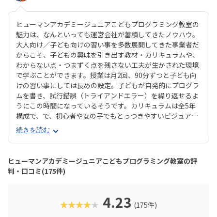
ヒューマンアカデミージュニアこどもプログラミング教室の
魅力は、なんといっても運営会社が蓄積してきたノウハウ。
大人向け／子ども向けの習い事を多数展開してきた事業者だ
からこそ、子どもの興味を引き出す教材・カリキュラムや、
わからない点・つまずく点を残さない工夫が生かされた環境
で学ぶことができます。授業は月2回、90分ずつと子ども向
けの習い事にしては長めの設定。子どもが自発的にプログラ
ムを書き、試行錯誤（トライアンドエラー）を繰り返せるよ
うにこの時間になっているそうです。カリキュラムは全5年
構成で、で、初心者や女の子でもとっつきやすいビジュアル
プログラミングツール「Scratch（スクラッチ）」から初め
続きを読む
て、エンジニアが実際に使用するプログラミング言語「Java
Script」までステップアップすることができます。ベーシッ
クコースではマウス操作など、パソコンの操作自体から学べ
ヒューマンアカデミージュニアこどもプログラミング教室の評
るので、自宅でまったくパソコンをさわったことのないお子
判・口コミ(175件)
さんでも戸惑うことなく授業に入っていけるでしょう。大学
入試やオフィスワークなど、「将来のことを考えて習わせて
おきたい」方におすすめのスクールといえます。また、いず
4.23
★★★★★
(175件)
れもヒューマンオリジナルの教材で学べるので、高クオリテ