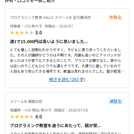
評判・口コミを一部ご紹介
体験生
プログラミング教育 HALLO スクールIE 足立鹿浜校
体験者：小5/男の子
体験日：2026/07
★★★★★
3.0
週1で15,000円は高いように思いました...
とても優しく説明もわかりやすく、子どもに寄り添ってくださいまし
た。その人が講師かどうかは不明です。月謝も高いのとアイパッドが
あったほうが家でもできるとのことで、プラスで出費だなと。家から
は近いのでこどもひとりでも通えそうです。大通りに面しているので
人目もあり安心できる場所です。教室は見れませんでした。塾が経営
しているとのことで塾の方の教室は少し覗けました。建物自体が古い
続きを読む(283 字)
感じでした。週1で15,000円は高いように思いました。もう少し回数を
増やしてもらうか、下げてもらえると助かります。説明してくれた方
はとても説明がわかりやすく、こどもに寄り添ってくださいました。
通塾生
スクールIE 朝霞台校
受講時：小4~現在/男の子
投稿日：2026/07/18
★★★★★
4.0
プログラミング教室を通うにあたって、親が受...
スクールの方針なのかよくわからないが、子供が自由にプログラミン