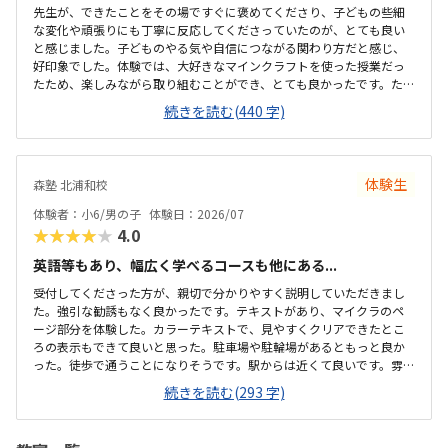
先生が、できたことをその場ですぐに褒めてくださり、子どもの些細
な変化や頑張りにも丁寧に反応してくださっていたのが、とても良い
と感じました。子どものやる気や自信につながる関わり方だと感じ、
好印象でした。体験では、大好きなマインクラフトを使った授業だっ
たため、楽しみながら取り組むことができ、とても良かったです。た
だ、今後もずっとマインクラフトを使った内容ではないと伺ったの
続きを読む(440 字)
で、その後も興味を持って取り組めるかどうかは少し気になる点でし
た。教室は自宅から15分ほどの距離にあり、通いやすいと感じまし
た。また、駐車場もあるため、送り迎えもしやすく、安心して通わせ
られる環境だと思いました。教室は一人ひとりの席が完全に仕切られ
体験生
森塾 北浦和校
ているわけではありませんが、壁などで視線が分散しにくい工夫がさ
れており、集中しやすい雰囲気だと感じました。月4回（1回50分）で
体験者：小6/男の子
体験日：2026/07
約12,000円という料金は、我が家にとってはや...
★★★★★
4.0
英語等もあり、幅広く学べるコースも他にある...
受付してくださった方が、親切で分かりやすく説明していただきまし
た。強引な勧誘もなく良かったです。テキストがあり、マイクラのペ
ージ部分を体験した。カラーテキストで、見やすくクリアできたとこ
ろの表示もできて良いと思った。駐車場や駐輪場があるともっと良か
った。徒歩で通うことになりそうです。駅からは近くて良いです。雰囲
気も良く、清潔感もあった。部屋が区切られていて、個人スペースも
続きを読む(293 字)
確保されていて良かった。基本料金以外に、追加料金があまり無さそ
うで良かった。できれば、毎月1万以内で通いたいです。子供に熱心に
話しかけてくださったり、褒めてくださって、子供が頑張ろうという