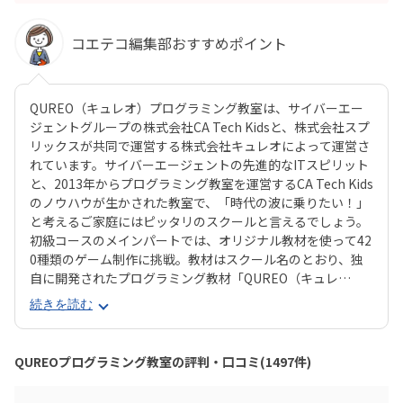
コエテコ編集部おすすめポイント
QUREO（キュレオ）プログラミング教室は、サイバーエー
ジェントグループの株式会社CA Tech Kidsと、株式会社スプ
リックスが共同で運営する株式会社キュレオによって運営さ
れています。サイバーエージェントの先進的なITスピリット
と、2013年からプログラミング教室を運営するCA Tech Kids
のノウハウが生かされた教室で、「時代の波に乗りたい！」
と考えるご家庭にはピッタリのスクールと言えるでしょう。
初級コースのメインパートでは、オリジナル教材を使って42
0種類のゲーム制作に挑戦。教材はスクール名のとおり、独
自に開発されたプログラミング教材「QUREO（キュレ
オ）」です。スマホゲームのような感覚でサクサク進められ
続きを読む
るのに、本格的な内容が学べるのが魅力。子どもにとっても
「やらされている感」がないので、楽しくゲームをクリアし
ていくようなペースでどんどん学習を進めていけます。教材
QUREOプログラミング教室の評判・口コミ(1497件)
のデザイン性も高く、実際にスマホゲーム開発で使用されて
いたキャラクター素材などを多数収録。リッチなグラフィッ