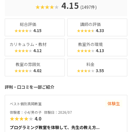
クに慣れている今の子どもでも、「安っぽい」「子どもっぽ
4.15
★★★★★
(1497件)
い」と思わず勉強に取り組めるでしょう。学習結果は通信簿
のような形で確認できるので、保護者も安心ですね。
総合評価
講師の評価
4.15
4.33
★★★★★
★★★★★
カリキュラム・教材
教室外の環境
4.12
4.13
★★★★★
★★★★★
教室の雰囲気
料金
4.02
3.55
★★★★★
★★★★★
評判・口コミを一部ご紹介
体験生
ベスト個別真岡教室
体験者：小4/男の子
体験日：2026/07
★★★★★
4.0
プログラミング教室を体験して、先生の教え方...