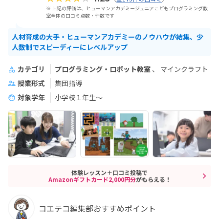
※ 上記の評価は、ヒューマンアカデミージュニアこどもプログラミング教
室全体の口コミ点数・件数です
人材育成の大手・ヒューマンアカデミーのノウハウが結集、少
人数制でスピーディーにレベルアップ
カテゴリ
プログラミング・ロボット教室
マインクラフト
授業形式
集団指導
対象学年
小学校１年生〜
体験レッスン＋口コミ投稿で
Amazonギフトカード2,000円分
がもらえる！
コエテコ編集部おすすめポイント