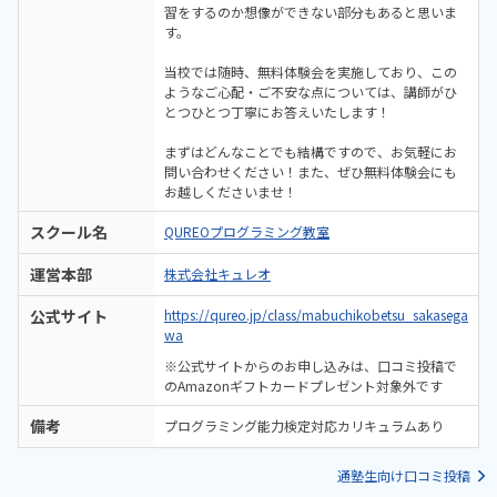
習をするのか想像ができない部分もあると思いま
す。
当校では随時、無料体験会を実施しており、この
ようなご心配・ご不安な点については、講師がひ
とつひとつ丁寧にお答えいたします！
まずはどんなことでも結構ですので、お気軽にお
問い合わせください！また、ぜひ無料体験会にも
お越しくださいませ！
スクール名
QUREOプログラミング教室
運営本部
株式会社キュレオ
公式サイト
https://qureo.jp/class/mabuchikobetsu_sakasega
wa
※公式サイトからのお申し込みは、口コミ投稿で
のAmazonギフトカードプレゼント対象外です
備考
プログラミング能力検定対応カリキュラムあり
通塾生向け口コミ投稿