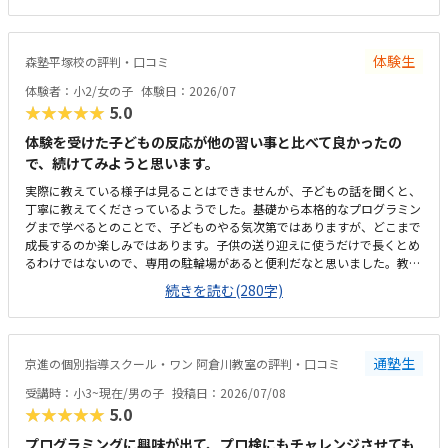
いつも嬉しそう。こういった些細なことも、テンションを維持できる一つ
になる。プログラミングについては、ロボットではないためロボット教室
等に比べると安いが、他とあまり比較していないため分からない。塾長が
体験生
森塾平塚校の評判・口コミ
ベテランでいらっしゃるので、保護者にとってもためになる話をしてくだ
さる。非常に頼りになり、細かく要望も対応してくれているので助かる。
体験者：小2/女の子
体験日：2026/07
特に思い当たらない。
★★★★★
5.0
体験を受けた子どもの反応が他の習い事と比べて良かったの
で、続けてみようと思います。
実際に教えている様子は見ることはできませんが、子どもの話を聞くと、
丁寧に教えてくださっているようでした。基礎から本格的なプログラミン
グまで学べるとのことで、子どものやる気次第ではありますが、どこまで
成長するのか楽しみではあります。子供の送り迎えに使うだけで長くとめ
るわけではないので、専用の駐輪場があると便利だなと思いました。教室
は綺麗ですが、建物自体、廊下や階段などが煙草臭くて、他のテナントも
続きを読む(280字)
入っているので仕方がないのかも知れませんが、そこだけが気になりまし
た。１時間やってもらえて、1か月一万円前後なので、この内容なら高く
はなく、続けられると思いました。
通塾生
京進の個別指導スクール・ワン 阿倉川教室の評判・口コミ
受講時：小3~現在/男の子
投稿日：2026/07/08
★★★★★
5.0
プログラミングに興味が出て、プロ検にもチャレンジさせても