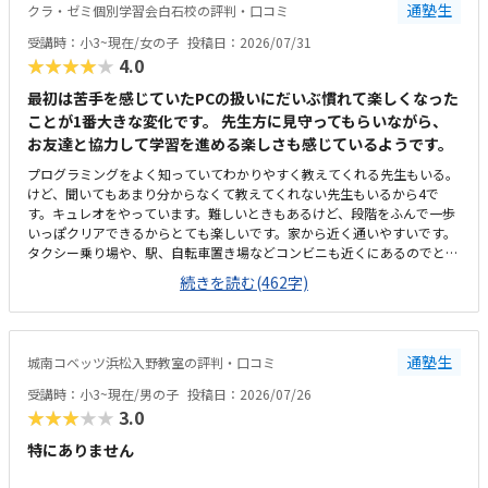
通塾生
クラ・ゼミ個別学習会白石校の評判・口コミ
体験のとき、PCの不具合でスタートが遅くなり、所定の時間よりも受講
時間が短くなってしまったことがありました。その際お電話いただき、少
受講時：小3~現在/女の子
投稿日：2026/07/31
し延長してもいいですかとご相談いただきました。時間がきたら終わり、
★★★★★
4.0
とせずにご対応いただけたのでうれしかったです。今のところ特にありま
せんが、授業内容が不透明なので習熟度がわからないところでしょうか。
最初は苦手を感じていたPCの扱いにだいぶ慣れて楽しくなった
ただ本人は楽しそうに通っています。特にありません。
ことが1番大きな変化です。 先生方に見守ってもらいながら、
お友達と協力して学習を進める楽しさも感じているようです。
プログラミングをよく知っていてわかりやすく教えてくれる先生もいる。
けど、聞いてもあまり分からなくて教えてくれない先生もいるから4で
す。キュレオをやっています。難しいときもあるけど、段階をふんで一歩
いっぽクリアできるからとても楽しいです。家から近く通いやすいです。
タクシー乗り場や、駅、自転車置き場などコンビニも近くにあるのでとて
も便利です。部屋はスッキリしていてきれいで勉強しやすいです。前に仕
続きを読む(462字)
切りもあるから集中できる。温度も聞いて調整してくれるから、過ごしや
すいです。教えてもらう時とそうでない時がある様子なので、あまり教え
てもらわない場合には料金的には高いと感じます。先生方がやさしくて和
やかな雰囲気の中、お友達とも教え合ったりしながらマイペースに学習で
通塾生
城南コベッツ浜松入野教室の評判・口コミ
きるので、喜んで通っています。トイレが教室から見えない離れた場所に
あり、クラゼミやビル関係以外の方も(屋外からも自由に入れる)使えるの
受講時：小3~現在/男の子
投稿日：2026/07/26
で、ひとりでトイレに行かせるのがかなり心配です。学校と違って急かさ
★★★★★
3.0
れることなくじっくり考えながら学習できるのが嬉しいと言っています。
特にありません