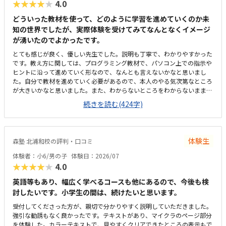
★★★★★
4.0
き、安心して通わせることができています。教室までは車で10分ほどかか
るため、通いやすさとしては「普通」という評価にさせていただきます。
どういった教材を使って、どのように学習を進めていくのか未
周辺は大通りで交通量が多く、路上での一時的な乗り降りが難しいため、
知の世界でしたが、実際体験を受けてみてなんとなくイメージ
毎回専用駐車場に入れる必要があります。少し手間には感じますが、安全
が湧いたのでよかったです。
面を考えると仕方がない部分でもあり、安心して送り迎えができる環境だ
と思っています。教室内は全体的にきれいに整っており、落ち着いた雰囲
とても感じが良く、優しい先生でした。説明も丁寧で、わかりやすかった
気で学べる環境だと感じました。設備もきちんと手入れされていて、パソ
です。教え方に関しては、プログラミング教材で、パソコン上での指示や
コンや机まわりも清潔に保たれているため、子どもが安心して集中できる
ヒントに沿って進めていく形なので、なんとも言えないかなと思いまし
空間になっています。初めてのプログラミング学習でも不安なく取り組め
た。自分で教材を進めていく必要があるので、本人のやる気次第なところ
る環境が整っている点は、とても良い印象でした。教室の割引制度がある
が大きいかなと思いました。また、わからないところをわからないまま適
ことで助かってはいますが、正規料金だけを見るとやはり高いと感じてい
当に進めず、きちんと質問し、確認しながらできるかどうかが懸念点で
続きを読む(424字)
ます。今は割引があるから続けられていますが、もしこの制度がなくなっ
す。家から近く、徒歩で子ども1人でも通わせることができそうなので、
てしまったらどうしようかと考えてしまうこともあります。キュレオとは
そこは魅力的だなと思いました。こじんまりとした教室ですが、机や椅子
直接関係ないのかもしれませんが、教室独自で小学生向けの出席カード制
は綺麗でした。余計なものが置かれていないので勉強に集中できそうな環
度があります。レッスンに参加するたびにスタンプが貯まり、一定数集ま
境だと思いました。月額は習い事の中では高めかなと思います。ただ、パ
ると景品と交換できる仕組みになっているため、子どもも毎回楽しみにし
体験生
森塾 北浦和校の評判・口コミ
ソコンとその中にある教材を使用するため、高くなってしまうのは仕方な
ています。特に大きく気になる点はありません。通い始めてから困ったこ
いかなとも思います。マイクラが使われているということで子どもが興味
体験者：小6/男の子
体験日：2026/07
ともなく、安心して続けられています。上記でお話したとおり、教室の雰
を持っていました。遊び感覚で学んでいけるのは良いと思います。
★★★★★
4.0
囲気や指導の進め方、独自の取り組みなど、総合的に満足しています。子
どもが楽しく通えており、成長を実感できる点が何よりありがたいです。
英語等もあり、幅広く学べるコースも他にあるので、今後も検
今後もこのまま安心して続けられればと思っています。
討したいです。小学生の間は、続けたいと思います。
受付してくださった方が、親切で分かりやすく説明していただきました。
強引な勧誘もなく良かったです。テキストがあり、マイクラのページ部分
を体験した。カラーテキストで、見やすくクリアできたところの表示もで