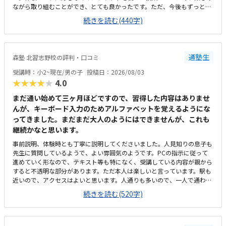
ながら取り組むことができ、とても良かったです。ただ、今後もずっとマ
インクラフトを使った内容ではないと伺ったので、その後も興味を持って
続きを読む(440字)
取り組めるかどうかは少し気になる点でした。教室は自宅から15分ほどの
距離にあり、通いやすいと感じました。また、駐車場もあるため、送り迎
えもしやすく、安心して通わせられる環境だと思いました。教室は一人ひ
とりの席が完全に仕切られているわけではありませんが、壁などで視線が
通塾生
森塾 北習志野校の評判・口コミ
分散しにくい工夫がされており、集中しやすい雰囲気だと感じました。月
4回（1回50分）で約12,000円という料金は、我が家にとってはやや高く
受講時：小2~現在/男の子
投稿日：2026/08/03
感じますが、プログラミング教室の相場を考えると、妥当な金額なのかな
★★★★★
4.0
と思いました。
まだ通い始めて三ヶ月ほどですので、習得した内容はありませ
んが、キーボード入力のためアルファベットを覚えるようにな
ってきました。まだまだ大人のようにはできませんが、これも
継続かなと思います。
事前説明、体験時とも丁寧に説明してくださいました。人見知りの息子も
先生に質問しているようで、よい雰囲気のようです。PCの指示に従って
進めていく形なので、テキスト等も特になく、受講している内容が親から
すると不透明な部分があります。ただ本人は楽しいと言っています。駅も
近いので、アクセスはよいと思います。人通りも多いので、一人で通わせ
てもそんなに問題ないかと思います。ただビルが少し古いので、子供から
続きを読む(520字)
すると怖いかもしれません。高校受験を主とする塾なので、小2の息子か
らすると静かかなと思います。ただそのぶん騒がずいるようなので、雰囲
気は悪くないと思います。プログラミングで一万円は安いと思います。た
だ習得できる内容次第かと思うので、これから様子を見たいと思います。