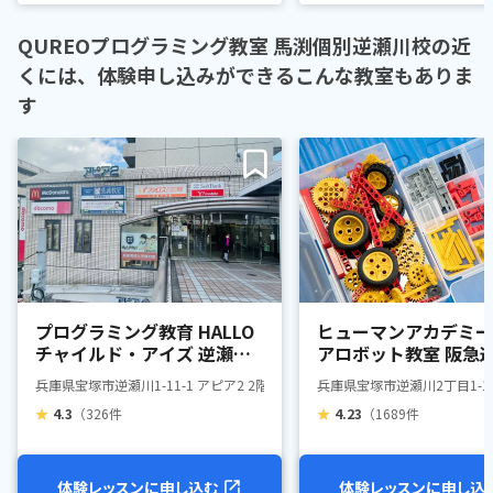
QUREOプログラミング教室 馬渕個別逆瀬川校の近
くには、体験申し込みができるこんな教室もありま
す
プログラミング教育 HALLO
ヒューマンアカデミー
チャイルド・アイズ 逆瀬川
アロボット教室 阪急
校
駅前教室
兵庫県宝塚市逆瀬川1-11-1 アピア2 2階
兵庫県宝塚市逆瀬川2丁目1-
★
4.3
（326件
★
4.23
（1689件
体験レッスンに申し込む
体験レッスンに申し込