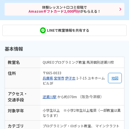
体験レッスン＋口コミ投稿で
Amazonギフトカード2,000円分
がもらえる！
LINEで教室情報を共有する
基本情報
教室名
QUREOプログラミング教室 馬渕個別逆瀬川校
住所
〒665-0033
兵庫県
宝塚市
伊孑志
1-7-15 ユキホーム
地図
ビル3F
アクセス・
（阪急今津線）
逆瀬川駅
から約370m
交通手段
対象学年
小学生以上 ※小学2年生以上推奨（一部教室は異
なります）
カテゴリ
プログラミング・ロボット教室
マインクラフト