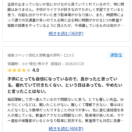
生徒が止まっていないか気にかけながら見ていてくれているので、特に問
題はありません。子供がマイクラが好きなのでたのしく学習できていると
思う、内容も分かりやすいと思う駐車場がかなり狭い、また、時間帯によ
って通りの交通量が多いので入る時と出る時に時間がかかる1つの教室で
複数の授業をやっているように見えたが、今受講しているものは他のクラ
スとかぶっていないので気にはしていないこのくらいの金額はかかるもの
続きを読む(369字)
だと思う、特に不満はないです。回数も週一回で特に不満は無いです。静
かな雰囲気で学習できるのはよい、先生も生徒がつまづいていないか気に
かけながらされているので問題ないです部屋が1つしかなく、他の授業と
かぶっていると声が聞こえて集中できないなどの心配がある程度です特に
通塾生
城南コベッツ浜松入野教室の評判・口コミ
ありません
受講時：小3~現在/男の子
投稿日：2026/07/25
★★★★★
4.0
子供にとっても自信になっているので、良かったと思ってい
る。疲れていて行きたくない、という日はあっても、やめたい
と言ったことはない。
毎回理解して次へ進んでいるので問題ないと思う。とても優しい先生。分
かりにくいなどは、聞いたことがない。難しくて理解できない、等はほと
んどなくむしろ簡単だったりすることのほうが多い。先に進む達成感を本
人が感じている。教室のアクセスは問題ないが、駐車場が狭いため、マナ
ー違反の保護者がいるとかなり駐車に苦労する。教室側でも対応に苦慮し
ている。教室というより、保護者のマナー問題。個人塾として問題ない。
続きを読む(406字)
置いているおやつが駄菓子とかでなく、良いオヤツのため、子どもたちは