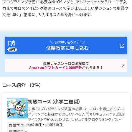
プログラミング学習に必要なタイピングも、アルファベットからローマ字入
力まで独自のタイピング練習コースで学びます。正しいポジションで単語や
文を「早く」「正確に」入力するスキルを身につけます。
＼ 1分で申し込み完了！ ／
体験教室に申し込む
無料
体験レッスン＋口コミ投稿で
Amazonギフトカード2,000円分
がもらえる！
コース紹介 （2件）
初級コース（小学生推奨）
QUREOプログラミング教室の初級コースは、小学生からプロ
グラミングを基礎から楽しく学べる入門カリキュラムです。図形
やイラストを組み合わせた「ビジュアルプログラミング」で、初
小学1年生〜小学6年生
めてのお子様でも安心...
対象学年
-
開講曜日