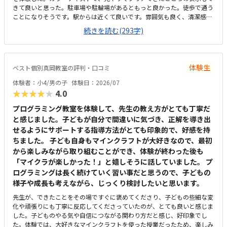
きて良いと思った。駐車場や駐輪場があるともっと良かった。徒歩で通う
ことになりそうです。駅からは近くて良いです。雰囲気も良く、清潔感も
あった。部屋が区切られていて、個人スペースも確保されていて良かっ
続きを読む(293字)
た。基本料金以外に、追加料金があまり無さそうで良かった。できれば、
毎月1万以内で通いたいです。子供に熱心に話しかけてくださったり、褒
めてくださって、子供が頑張ろうという気持ちになれて良かった。
体験生
ベスト個別真岡教室の評判・口コミ
体験者：小4/男の子
体験日：2026/07
★★★★★
4.0
プログラミング教室を体験して、先生の教え方がとても丁寧だ
と感じました。子どもが自分で間違いに気づき、正解を導き出
せるようにサポートする指導方法がとても印象的で、好感を持
ちました。 子ども自身もマインクラフトが大好きなので、最初
から楽しみながら取り組むことができ、体験が終わった後も
「マイクラが楽しかった！」と嬉しそうに話していました。 プ
ログラミングは長く続けていく習い事だと思うので、子どもの
様子や成長も考えながら、じっくり検討したいと思います。
先生が、できたことをその場ですぐに褒めてくださり、子どもの些細な変
化や頑張りにも丁寧に反応してくださっていたのが、とても良いと感じま
した。子どものやる気や自信につながる関わり方だと感じ、好印象でし
た。体験では、大好きなマインクラフトを使った授業だったため、楽しみ