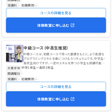
受講料
-
初期費用：-
コースの詳細を見る
体験教室に申し込む
中級コース（中高生推奨）
中級コースは、初級コースで培った基礎をもとに、より高度な
プログラミングスキルを身につけるカリキュラムです。中学生・
高校生向けですが、一定のスキルを持つ小学生も受講可能で
中学1年生〜高校3年生
す。 学習の中心は、高校...
対象学年
-
開講曜日
受講料
-
初期費用：-
コースの詳細を見る
体験教室に申し込む