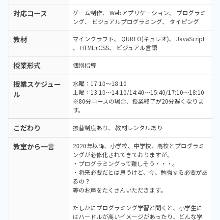
対応コース
ゲーム制作
Webアプリケーション
プログラミ
ング
ビジュアルプログラミング
タイピング
教材
マインクラフト
QUREO(キュレオ)
JavaScript
HTML+CSS
ビジュアル言語
授業形式
個別指導
授業スケジュー
水曜：17:10～18:10
土曜：13:10～14:10/14:40～15:40/17:10～18:10
ル
※80分コースの場合、授業終了が20分遅くなりま
す。
こだわり
振替制度あり
教材レンタルあり
教室から一言
2020年以降、小学校、中学校、高校とプログラミ
ングが必修化されてきておりますが、
・プログラミングって難しそう・・・。
・将来必要だとは思うけど、今、勉強する必要があ
るの？
等のお声をたくさんいただきます。
たしかにプログラミング学習と聞くと、小学生に
はハードルが高いイメージがあったり、どんな学