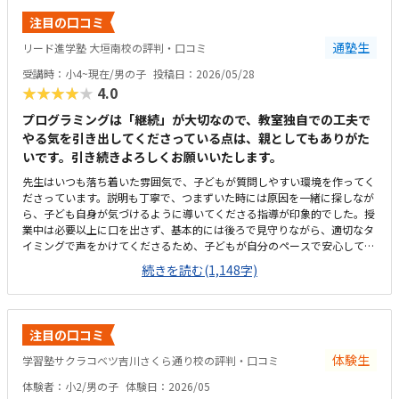
注目の口コミ
通塾生
リード進学塾 大垣南校の評判・口コミ
受講時：小4~現在/男の子
投稿日：2026/05/28
★★★★★
4.0
プログラミングは「継続」が大切なので、教室独自での工夫で
やる気を引き出してくださっている点は、親としてもありがた
いです。引き続きよろしくお願いいたします。
先生はいつも落ち着いた雰囲気で、子どもが質問しやすい環境を作ってく
ださっています。説明も丁寧で、つまずいた時には原因を一緒に探しなが
ら、子ども自身が気づけるように導いてくださる指導が印象的でした。授
業中は必要以上に口を出さず、基本的には後ろで見守りながら、適切なタ
イミングで声をかけてくださるため、子どもが自分のペースで安心して取
り組めています。カリキュラムの細かな内容まではまだ把握しきれていま
続きを読む(1,148字)
せんが、教室独自の進捗シートがとても分かりやすく作られており、「今
日はどこまで進んだか」が一目で確認できる仕組みになっています。子ど
も自身も「今日はここまで進んだよ」と嬉しそうに教えてくれるので、学
習の見える化がしっかりできていると感じます。さらに、各ステップの先
注目の口コミ
には「このあたりでどの検定レベルを目指せるか」といった目安も書かれ
ており、今どの段階にいて、どこに向かっているのかが親にも分かりやす
体験生
学習塾サクラコベツ吉川さくら通り校の評判・口コミ
く示されています。プログラミングは進度や理解度が見えにくいイメージ
体験者：小2/男の子
体験日：2026/05
がありましたが、このシートのおかげで成長の道筋が具体的にイメージで