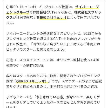
QUREO（キュレオ）プログラミング教室は、
サイバーエージ
ェントグループ
の株
式会社CA Tech Kids
と、
株式会社スプリッ
クス
が共同で運営する
株式会社キュレオ
によって運営されてい
ます。
サイバーエージェントの先進的なITスピリットと、2013年から
プログラミング教室を運営するCA Tech Kidsのノウハウが生か
された教室で、「時代の波に乗りたい！」と考えるご家庭には
ピッタリのスクールと言えるでしょう。
初級コースのメインパートでは、オリジナル教材を使って420
種類のゲーム制作に挑戦。
教材はスクール名のとおり、独自に開発されたプログラミング
教材「
QUREO（キュレオ）
」です。スマホゲームのような感覚
でサクサク進められるのに、本格的な内容が学べるのが魅力。
子どもにとっても
「やらされている感」がない
ので、楽しくゲ
ームをクリアしていくようなペースでどんどん学習を進めてい
けます。