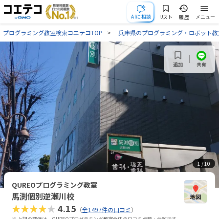
AIに相談
リスト
履歴
メニュー
プログラミング教室検索コエテコTOP
兵庫県のプログラミング・ロボット教
共有
追加
1
/ 10
QUREOプログラミング教室
馬渕個別逆瀬川校
★★★★★
4.15
（
全1497件の口コミ
）
※ 上記の評価は、QUREOプログラミング教室全体の口コミ点数・件数です