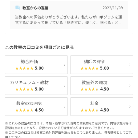
講師の先生方もまだ若いのにみなさんしっかりされていました。子ど
のではないでしょうか。最初にロボットを購入させられたりで数万...と
教室からの返信
2022/11/09
もとの接し方やプログラミングの知識なども豊富で、研修制度がかな
いった教室もあるようなので、それに比べたらはるかに良心的ではな
り徹底されている印象を受けました。教え方や子供との接し方など、
いでしょうか。1番いいところは先生です。教え方がうまいこと、子ど
当教室への評価ありがとうございます。私たちがロボグラムを運
先生の質はすごく高く満足しています。カリキュラムは他教室と違っ
もとの接し方が上手なこと、そうした基本的なことはもうあたりまえ
営するにあたって掲げている「飽きずに、楽しく、学べる」と...
てオリジナリティがあっておもしろいと感じました。びっくりしたの
にみなさん上手です。それよりも、良い意味で子どもを子ども扱いし
は使用するロボットの数の多さです。海外から輸入した新しいロボッ
ないといいますか、子どもと同じ目線で向き合って一緒にミッション
トや国内の有名ロボットなど、他にもドローンや3Dプリンターなども
をクリアしよう！という姿勢が好きです。親としてはそこまで真剣に
使用して授業をしていました。近隣のプログラミング教室などでは、
向き合ってもらえていることがとても嬉しいです。うまく言葉で説明
この教室の口コミを項目ごとに見る
レゴ社のロボット1台をずっと卒業まで何年も使うようで、子どもたち
できませんが学習塾の先生のようなタイプとはまったく違います。2番
はやはり飽きっぽいので...。そうした近隣教室と比べるとこちらでは、
目にいいところはカリキュラム。といいますか教育方針でしょうか。
たくさんのロボットに触れられたり子どもたちを飽きさせないように
こんなにたくさんの種類のロボットを使う教室は他にないと思いま
総合評価
講師の評価
たくさん工夫をしているなと感じました。アプリを使った自宅学習や
す。どこも1種類ではないでしょうか。定番のレゴの。ロボグラムさん
5.00
5.00
★★★★★
★★★★★
宿題なども子どもは楽しくやっています。教室の前に比較的広いスペ
では、たくさんのロボットに触れることで、応用力やパターンを認識
ースがあったので自転車での送り迎えもスムーズでした。またそのス
する能力、共通点をみつける能力、などを開花させることが目的との
ペースに屋根があるので雨の日でも濡れないので楽でした。ただ、駅
カリキュラム・教材
教室外の環境
ことです。その効果があってか、うちの子も発想が柔軟になったよう
からは少し距離があると思いました（6分、7分程度）とはいえ通って
5.00
4.50
に感じます。関連性はわかりませんが、以前より算数や理科などの科
★★★★★
★★★★★
いる子どもたちはほとんどが近隣の子だとは思いますので駅から歩い
目が得意になりました。入会時にいただいたロボットが初期不良で動
てくる子はそんなにはいないとは思いますが。黄緑色の芝生のような
かなかったこと。しかし、連絡したら翌日にすぐに新しい別のロボッ
カーペットがかわいいです。椅子もカラフルで教室内も明るい雰囲気
教室の雰囲気
料金
トに交換してくれました。結果的にはよかったですし、ロボットの初
で清潔感もあります。ロボグラムのオリジナルキャラクターなどが看
4.50
4.50
★★★★★
★★★★★
期不良がこちらの教室の責任ではないことはわかっているのですが、
板や壁に貼られていてにぎやかな雰囲気です。一般的な塾とは違って、
悪かったことがこれぐらいしか見当たらなかったので記入しました。
ロボットプログラミング教室ならではの自由で発想力豊かなデザイン
特にありません
※ これらの教室の口コミは、体験・通学された当時の主観的なご意見です。内容や費用等は
や雰囲気だなと思いました。机や椅子も綺麗に使われていました。換
投稿時点のものとなり、変更されている可能性がありますのでご注意ください。
気や消毒などコロナ対策もしっかり行われていたのでその点も安心で
※ コエテコの口コミは教室の絶対的評価を決めるものではありません。参考情報としてご活
した。妥当だと思います。プログラミング教室の月謝の相場自体が決
用ください。