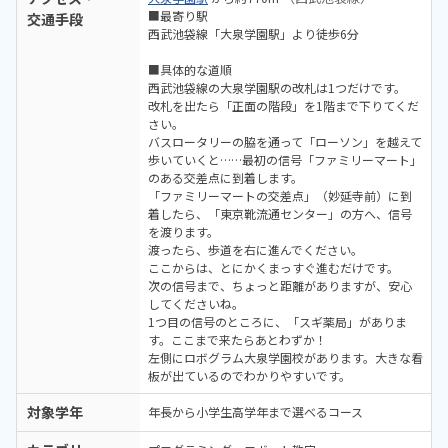
■最寄り駅
交通手段
西武池袋線「大泉学園駅」より徒歩6分
■具体的な道順
西武池袋線の大泉学園駅の改札は1つだけです。
改札を出たら「正面の階段」を1階まで下りてくだ
さい。
バスロータリーの脇を通って「ローソン」を越えて
歩いていくと……最初の信号「ファミリーマート」
のある交差点に到着します。
「ファミリーマートの交差点」（妙延寺前）に到
着したら、「東京靴流通センター」の方へ、信号
を渡ります。
渡ったら、歩道を右に進んでください。
ここからは、とにかくまっすぐ進むだけです。
次の信号まで、ちょっと距離がありますが、安心
してくださいね。
1つ目の信号のところに、「スギ薬局」がありま
す。ここまで来たらあとわずか！
左側にロボグラム大泉学園校があります。大きな看
板が出ているのでわかりやすいです。
対象学年
年長から小学生高学年まで選べるコース