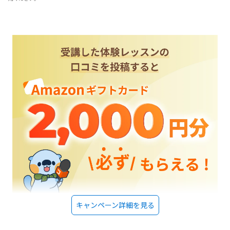
して安くはないのでこのぐらいの金額であれば範囲内かなと感じまし
た。それにこちらの教室はロボットの購入代金がかからないので、そ
れだけでもかなり出費を抑えることができました。すべてのロボット
を無料で貸し出してくれます。入会金が無料になるキャンペーンの時
期に入会したので入会金もかかりませんでしたし、費用の説明もとて
も丁寧でした。わからない点も丁寧に説明していただけました。親と
しては、子どもが飽きずに通えることが良いなと思いました。子ども
が飽きないように、プログラミングが楽しくなる、好きになる工夫を
たくさんしている点が良いなと思いました。子どもとしては、やはり
たくさんのロボットに触れられる使えることや、ドローンや3Dプリン
ターなどを使ってプログラミングを学べることは楽しいようです。あ
とは入会特典でロボットが1台もらえたことや、オリジナルキャラクタ
ーのグッズがたくさんあるので、キーホルダーやシールなどをリュッ
クやバッグなどにつけて喜んでいます。車を少しの時間でも教室の前
に止められるといいなと思いました。交差点も近いので迷惑になって
しまうので難しいのですが。雨の日など車で迎えに行って、教室の目
の前に止められたらうれしいなと。特にありません。しっかりと子ど
もと向き合ってくださるとてもいい先生方です。たくさんのロボッ
ト、ドローンなどを使うカリキュラムもオリジナリティがあって子ど
もたちは飽きずに学べると思います。
キャンペーン詳細を見る