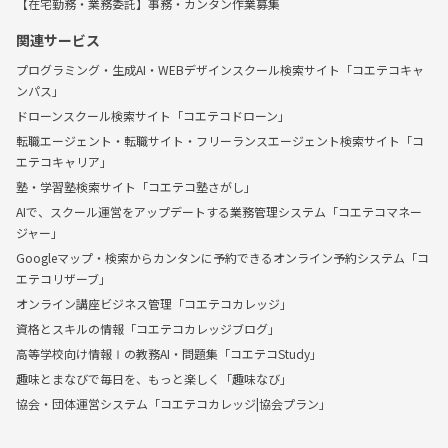
【在宅勤務・業務委託】事務・カンタン作業募集
関連サービス
プログラミング・生成AI・WEBデザインスクール検索サイト「コエテコキャ
ンパス」
ドローンスクール検索サイト「コエテコドローン」
転職エージェント・転職サイト・フリーランスエージェント検索サイト「コ
エテコキャリア」
塾・学習塾検索サイト「コエテコ塾さがし」
AIで、スクール運営をアップデートする業務管理システム「コエテコマネー
ジャー」
Googleマップ・検索からカンタンに予約できるオンライン予約システム「コ
エテコリザーブ」
オンライン講座ビジネス管理「コエテコカレッジ」
資格とスキルの情報「コエテコカレッジブログ」
高等学校向け情報Ⅰの教務AI・問題集「コエテコStudy」
趣味とまなびで毎日を、もっと楽しく「趣味なび」
協会・団体運営システム「コエテコカレッジ|協会プラン」