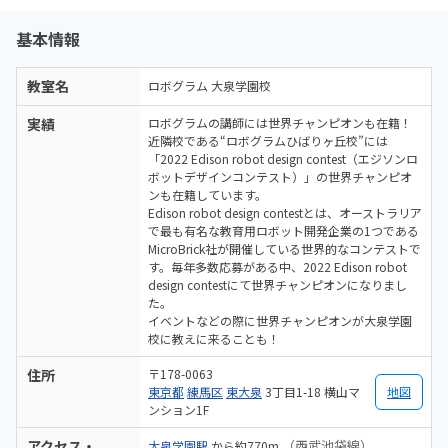
基本情報
教室名
ロボグラム 大泉学園校
実績
ロボグラムの講師には世界チャンピオンも在籍！
近隣校である“ロボグラムひばりヶ丘校”には
「2022 Edison robot design contest（エジソンロ
ボットデザインコンテスト）」の世界チャンピオ
ンも在籍しています。
Edison robot design contestとは、オーストラリア
で最も有名な教育用ロボット開発企業の1つである
MicroBrick社が開催している世界的なコンテストで
す。毎年多数応募がある中、2022 Edison robot
design contestにて世界チャンピオンになりまし
た。
イベントなどの際に世界チャンピオンが大泉学園
校に教えに来ることも！
住所
〒178-0063
東京都
練馬区
東大泉
3丁目1-18 横山マ
地図
ンション1F
アクセス・
（西武池袋線）
大泉学園駅
から約770m