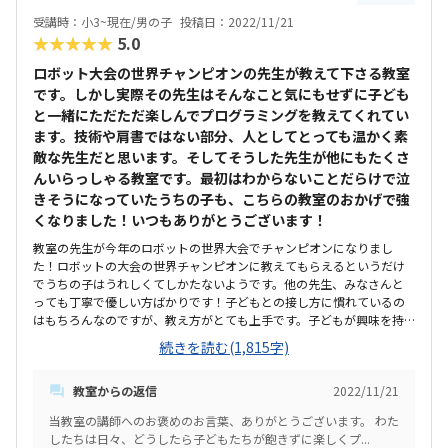
宿題なども子どもは楽しくやっています。教室の前に比較的広いスペ
受講時：小3~現在/男の子
投稿日：2022/11/21
ースがあったので自転車での送り迎えもスムーズでした。またそのス
★★★★★
5.0
ペースに屋根があるので雨の日でも濡れないので楽でした。ただ、駅
からは少し距離があると思いました（6分、7分程度）とはいえ通って
ロボット大会の世界チャンピオンの先生が教えて下さる教室
いる子どもたちはほとんどが近隣の子だとは思いますので駅から歩い
です。しかし実際その先生はそんなこと気にもせずに子ども
てくる子はそんなにはいないとは思いますが。黄緑色の芝生のような
と一緒にただただ楽しんでプログラミングを教えてくれてい
カーペットがかわいいです。椅子もカラフルで教室内も明るい雰囲気
ます。技術や肩書ではない部分、人としてとっても温かく素
で清潔感もあります。ロボグラムのオリジナルキャラクターなどが看
板や壁に貼られていてにぎやかな雰囲気です。一般的な塾とは違って、
敵な先生だと思います。そしてそうした先生が他にもたくさ
ロボットプログラミング教室ならではの自由で発想力豊かなデザイン
んいらっしゃる教室です。最初はわからないことだらけで泣
や雰囲気だなと思いました。机や椅子も綺麗に使われていました。換
きそうになっていたうちの子も、こちらの教室のおかげで強
気や消毒などコロナ対策もしっかり行われていたのでその点も安心で
くなりました！いつもありがとうございます！
した。妥当だと思います。プログラミング教室の月謝の相場自体が決
して安くはないのでこのぐらいの金額であれば範囲内かなと感じまし
教室の先生が今年のロボットの世界大会でチャンピオンになりまし
た。それにこちらの教室はロボットの購入代金がかからないので、そ
た！ロボットの大会の世界チャンピオンに教えてもらえるというだけ
れだけでもかなり出費を抑えることができました。すべてのロボット
でうちの子はうれしくてしかたないようです。他の先生、みなさんと
を無料で貸し出してくれます。入会金が無料になるキャンペーンの時
っても丁寧で優しい方ばかりです！子どもとの接し方に慣れているの
期に入会したので入会金もかかりませんでしたし、費用の説明もとて
はもちろんなのですが、教え方がとても上手です。子どもが興味を持
も丁寧でした。わからない点も丁寧に説明していただけました。親と
つように色々な角度から工夫して説明しているのを感じることができ
続きを読む(1,815字)
しては、子どもが飽きずに通えることが良いなと思いました。子ども
ました。うまくプログラミングが動かない子供がいたのですが、その
が飽きないように、プログラミングが楽しくなる、好きになる工夫を
時も「大丈夫だよ！ぜったいにできるよ！」と励ましていたのが印象
たくさんしている点が良いなと思いました。子どもとしては、やはり
教室からの返信
2022/11/21
的でした。他のロボットプログラミングスクールに通っていた時期も
たくさんのロボットに触れられる使えることや、ドローンや3Dプリン
あるのですが、こちらの、ロボグラムさんのカリキュラムは個人的に
当教室の講師へのお褒めのお言葉、ありがとうございます。 わた
ターなどを使ってプログラミングを学べることは楽しいようです。あ
とても好きです。おそらくこちらの教室の特徴だと思うのですがとに
したちは日々、どうしたら子どもたちが飽きずに楽しくプ...
とは入会特典でロボットが1台もらえたことや、オリジナルキャラクタ
かく子供が飽きないようにカリキュラムが作られています。2，3ヶ月