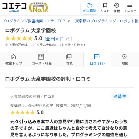
AIに相談
リスト
履歴
メニュー
プログラミング教室検索コエテコTOP
東京都のプログラミング・ロボット教
ロボグラム 大泉学園校
★★★★★
5.0
（
全2件の口コミ
）
※ 上記の評価は、ロボグラム全体の口コミ点数・件数です
教室トップ
コース・料金
写真
口コミ(2)
地図
ロボグラム 大泉学園校の評判・口コミ
通塾生
大泉学園校の評判・口コミ
受講時：小3~現在/男の子
投稿日：2022/11/09
★★★★★
5.0
元々引っ込み思案で人の意見や行動に流されやすかったうち
の子ですが、ここ最近はちゃんと自分で考えて自分なりの意
見を言えるようになりました。プログラミングの勉強を通し