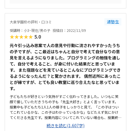
ーのグッズがたくさんあるので、キーホルダーやシールなどをリュッ
に一度定期的にミニイベントや発表会や大会などが行われます。保護
クやバッグなどにつけて喜んでいます。車を少しの時間でも教室の前
者の参加もOKなので、親としても子どもたちにプログラミングが身に
に止められるといいなと思いました。交差点も近いので迷惑になって
ついていることを感じられる機会になります。使用するロボットもオ
しまうので難しいのですが。雨の日など車で迎えに行って、教室の目
レンジ色のかわいらしいロボットで、“勉強”という堅苦しさをなるべ
通塾生
大泉学園校の評判・口コミ
の前に止められたらうれしいなと。特にありません。しっかりと子ど
く子どもたちに感じさせないように、独創的で子供が楽しめるカリキ
もと向き合ってくださるとてもいい先生方です。たくさんのロボッ
受講時：小3~現在/男の子
投稿日：2022/11/09
ュラムです。それに、ロボットも何種類も使用させてくれます！ロボ
ト、ドローンなどを使うカリキュラムもオリジナリティがあって子ど
★★★★★
5.0
ットだけではなくって、ドローンにプログラミングしたり3Dプリンタ
もたちは飽きずに学べると思います。
ーにプログラミングしたりも。帰宅後、子どもが嬉しそうにこうした
元々引っ込み思案で人の意見や行動に流されやすかったうち
話をしてくれるので、親としては通わせ甲斐があります。楽しみなが
の子ですが、ここ最近はちゃんと自分で考えて自分なりの意
ら学べる。親としては理想です。いいと思います。駅からすぐ近くです
し、屋根もあるので雨の時も困りません。駅前の通り沿いなので夜で
見を言えるようになりました。プログラミングの勉強を通し
も明るく安心です。駐車場はありませんが駐輪場（駐輪スペース）は
て、自分で考えること、が身に付いた結果だと思っていま
用意されているので、送り迎えに困ることはないかなと思います。車
す。 また宿題などを見ているとこんなにプログラミングでき
での送り迎えも通りが広いので大丈夫だと思います。ビル自体がそこ
るようになったんだ？と驚かされます。 偶然近所にあったこ
まで新しいビルではないですが中はすごい綺麗です！黄緑色の芝生の
とが縁ですが、とても良い教室に巡り合えたなと思っていま
ような床なので解放感があります。トイレも新品のように綺麗です。掃
す。
除が行き届いているように感じました。デスクやロボットのコースな
どが並ぶとさすがに保護者は端っこに追いやられますが（笑）でも教
子どもたちが好きという気持がすごく伝わってきました。いつもに笑
室としては十分な広さ、綺麗さではないでしょうか。もう少し安いと
顔で接していただきうちの子も「先生大好き」とよく言っています。
嬉しいなとは思います。ただ、それはあくまで他の習い事と比べた場
授業中も子どもたち1人1人の様子をしっかりと見て、「この子はつい
合であって、同じキッズプログラミングスクールと比べたら同等か、
てこれているかな、この子はわかっているかな」などたえず気にかけ
少し安いのではないでしょうか？ロボットの購入費用がなく、全ての
てくださる先生です。授業内容についてこれていない場合も、授業終
ロボットを無料でレンタルしてくれるので、初期費用がかなり安く済
了後に少し残って教えてくださったり、子供の成長や子供の教育に向
続きを読む(1,607字)
む分、お得に感じます。入会金も夏や冬などは半額キャンペーンなど
き合ってくださっていると感じました。教室長の先生だけでなく他の
しているようなので、その時に入会すればもっとリーズナブルになる