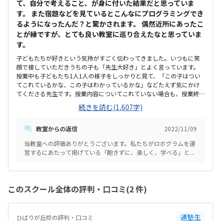
て、自分で考えること、が身に付いた結果だと思っていま
す。 また宿題などを見ているとこんなにプログラミングでき
るようになったんだ？と驚かされます。 偶然近所にあったこ
とが縁ですが、とても良い教室に巡り合えたなと思っていま
す。
子どもたちが好きという気持がすごく伝わってきました。いつもに笑
顔で接していただきうちの子も「先生大好き」とよく言っています。
授業中も子どもたち1人1人の様子をしっかりと見て、「この子はつい
てこれているかな、この子はわかっているかな」などたえず気にかけ
てくださる先生です。授業内容についてこれていない場合も、授業終
了後に少し残って教えてくださったり、子供の成長や子供の教育に向
続きを読む(1,607字)
き合ってくださっていると感じました。教室長の先生だけでなく他の
講師の先生方もまだ若いのにみなさんしっかりされていました。子ど
教室からの返信
2022/11/09
もとの接し方やプログラミングの知識なども豊富で、研修制度がかな
り徹底されている印象を受けました。教え方や子供との接し方など、
当教室への評価ありがとうございます。私たちがロボグラムを運
先生の質はすごく高く満足しています。カリキュラムは他教室と違っ
営するにあたって掲げている「飽きずに、楽しく、学べる」と...
てオリジナリティがあっておもしろいと感じました。びっくりしたの
は使用するロボットの数の多さです。海外から輸入した新しいロボッ
トや国内の有名ロボットなど、他にもドローンや3Dプリンターなども
使用して授業をしていました。近隣のプログラミング教室などでは、
このスクール全体の評判・口コミ(2 件)
レゴ社のロボット1台をずっと卒業まで何年も使うようで、子どもたち
はやはり飽きっぽいので...。そうした近隣教室と比べるとこちらでは、
たくさんのロボットに触れられたり子どもたちを飽きさせないように
通塾生
ひばりが丘校の評判・口コミ
たくさん工夫をしているなと感じました。アプリを使った自宅学習や