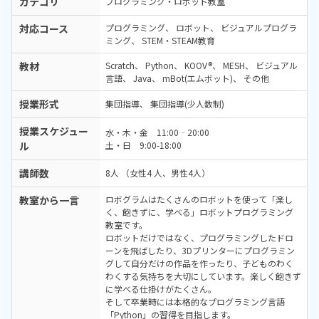
カテゴリ
プログラミング・ロボット教室
対応コース
プログラミング
ロボット
ビジュアルプログラ
ミング
STEM・STEAM教育
教材
Scratch
Python
KOOV®
MESH
ビジュアル
言語
Java
mBot(エムボット)
その他
授業形式
集団指導
集団指導(少人数制)
授業スケジュー
水・木・金 11:00‐20:00
ル
土・日 9:00-18:00
講師数
8人 （女性4 人、男性4人）
教室から一言
ロボグラムはたくさんのロボットを使って「楽し
く、飽きずに、学べる」ロボットプログラミング
教室です。
ロボットだけではなく、プログラミングしたドロ
ーンを飛ばしたり、3Dプリンターにプログラミン
グして自分だけの作品を作ったり、子どものわく
わくする気持ちを大切にしています。楽しく飽きず
に学べる仕掛けがたくさん。
そして卒業時には本格的なプログラミング言語
「Python」の習得を目指します。