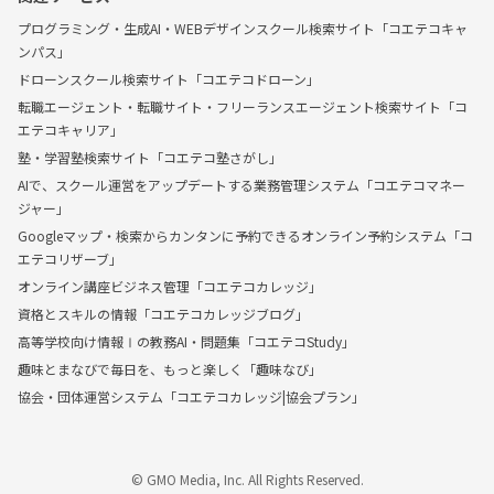
プログラミング・生成AI・WEBデザインスクール検索サイト「コエテコキャ
ンパス」
ドローンスクール検索サイト「コエテコドローン」
転職エージェント・転職サイト・フリーランスエージェント検索サイト「コ
エテコキャリア」
塾・学習塾検索サイト「コエテコ塾さがし」
AIで、スクール運営をアップデートする業務管理システム「コエテコマネー
ジャー」
Googleマップ・検索からカンタンに予約できるオンライン予約システム「コ
エテコリザーブ」
オンライン講座ビジネス管理「コエテコカレッジ」
資格とスキルの情報「コエテコカレッジブログ」
高等学校向け情報Ⅰの教務AI・問題集「コエテコStudy」
趣味とまなびで毎日を、もっと楽しく「趣味なび」
協会・団体運営システム「コエテコカレッジ|協会プラン」
© GMO Media, Inc. All Rights Reserved.