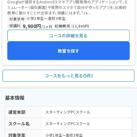
Googleが提供するAndroidスマホアプリ開発用のアプリケーションで、エ
ミュレーター（疑似画面）や実際のスマホで自分が作ったアプリを、比較的
簡単に動かすことが出来ます。受講にはまず、「Ja...
小学3年生〜高校3年生
対象学年
9,900円
受講料
初期費用：13,840円
/1ヶ月
コースの詳細を見る
教室を探す
コースをもっと見る(5件)
基本情報
運営本部
スターティングPCスクール
スクール名
スターティングPCスクール
対象学年
小学1年生～高校3年生