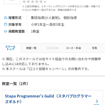
★★★★★
-
※ 上記の評価は、スターティングPCスクール全体の口コミ点数・件数です
※ 口コミ件数が一定以下のため、評価は非表示です
授業形式
集団指導(少人数制)
個別指導
対象学年
小学1年生～高校3年生
掲載教室数
1教室
スクール
教室一覧
口コミ(0)
コース・料金
写真
トップ
※ 現在、このスクールでは当サイト経由でのお問い合わせや体験申
し込みには対応しておりません。
※ 本スクールは「口コミ投稿キャンペーン」の対象外です。
教室一覧（1件）
Stapa Programmer's Guild（スタパプログラマー
ズギルド）