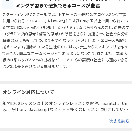
ミング学習まで選択できるコースが豊富
スターティングPCスクールでは、小学生～の一般的なプログラミング学習
に用いられる「SCRATCH」や「mBot」（※世界120ヶ国以上で用いられてい
る学習用ロボット教材）を利用したカリキュラムはもちろんのこと、従来のプ
ログラミング的思考（論理的思考）の学習をさらに加速させ、社会や自分の
将来の為にも役に立つ、より実際的なアプリを利用した学習コースも取り
揃えています。通われている生徒の中には、小学生からスマホアプリを作っ
てみたり、簡単なホームページを作れるようになったり、はたまた日本最大
級のIT系ハッカソンへの出場など・・これからの高度IT社会にも適応できる
ような成長を遂げている生徒もいます。
オンライン対応について
年間1200レッスン以上のオンラインレッスンを開催。
Scratch、Uni
ty、Python、JavaScriptなど・・・多くのレッスンに対応していま
す。
続きを読む