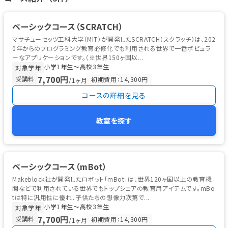
ベーシックコース（SCRATCH）
マサチューセッツ工科大学（MIT）が開発したSCRATCH（スクラッチ）は、202
0年からのプログラミング教育必修化でも利用される世界で一番ポピュラ
ーなアプリケーションです。（※世界150ヶ国以...
小学1年生〜高校3年生
対象学年
7,700円
受講料
初期費用：14,300円
/1ヶ月
コースの詳細を見る
教室を探す
ベーシックコース（mBot）
Makeblock社が開発したロボット「mBot」は、世界120ヶ国以上の教育機
関などで利用されている世界でもトップシェアの教育用アイテムです。mBo
tは特に汎用性に優れ、子供たちの想像力次第で...
小学1年生〜高校3年生
対象学年
7,700円
受講料
初期費用：14,300円
/1ヶ月