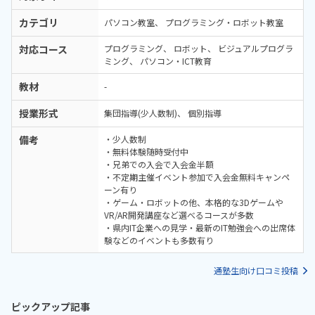
カテゴリ
パソコン教室
プログラミング・ロボット教室
対応コース
プログラミング
ロボット
ビジュアルプログラ
ミング
パソコン・ICT教育
教材
-
授業形式
集団指導(少人数制)
個別指導
備考
・少人数制
・無料体験随時受付中
・兄弟での入会で入会金半額
・不定期主催イベント参加で入会金無料キャンペ
ーン有り
・ゲーム・ロボットの他、本格的な3Dゲームや
VR/AR開発講座など選べるコースが多数
・県内IT企業への見学・最新のIT勉強会への出席体
験などのイベントも多数有り
通塾生向け口コミ投稿
ピックアップ記事