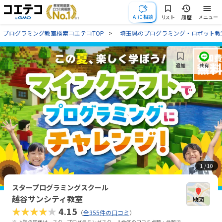
AIに相談
リスト
履歴
メニュー
プログラミング教室検索コエテコTOP
埼玉県のプログラミング・ロボット教
共有
追加
1
/ 10
スタープログラミングスクール
越谷サンシティ教室
★★★★★
4.15
（
全355件の口コミ
）
※ 上記の評価は、スタープログラミングスクール全体の口コミ点数・件数で