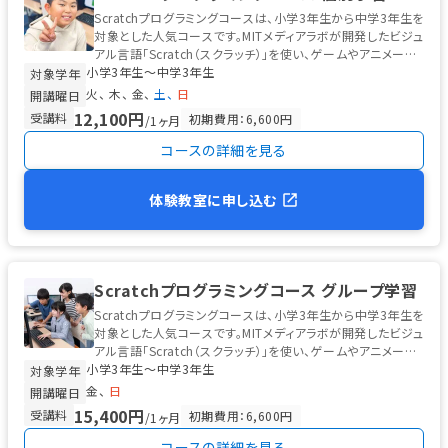
コン。
□ WEB カメラ、マイクとスピーカー（またはヘッドセッ
Scratchプログラミングコースは、小学3年生から中学3年生を
ト）。
□ 映像授業再生用のタブレット端末。（教室でお貸しできま
対象とした人気コースです。MITメディアラボが開発したビジュ
す。）
□ レッスンに必要なアプリのインストール。
□ スタプレサイ
アル言語「Scratch（スクラッチ）」を使い、ゲームやアニメーシ
ト（こども会員サイト）への登録。（レッスン映像の配信を行いま
小学3年生〜中学3年生
ョン...
対象学年
す）
設定方法など詳細につきましては、ご入会時、およびオリエン
火
木
金
土
日
開講曜日
テーションなどで説明いたします。
またオンラインレッスン開始ま
12,100円
受講料
初期費用：6,600円
/1ヶ月
でに、ご自宅での学習環境の確認を実施いたします。
※ ご自宅でオ
コースの詳細を見る
ンラインレッスンの環境がご準備できない場合は別途対応をいたし
ますのでお問い合わせください。
体験教室に申し込む
Scratchプログラミングコース グループ学習
Scratchプログラミングコースは、小学3年生から中学3年生を
対象とした人気コースです。MITメディアラボが開発したビジュ
アル言語「Scratch（スクラッチ）」を使い、ゲームやアニメーシ
小学3年生〜中学3年生
ョン...
対象学年
金
日
開講曜日
15,400円
受講料
初期費用：6,600円
/1ヶ月
コースの詳細を見る