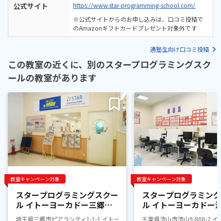
公式サイト
https://www.star-programming-school.com/
※公式サイトからのお申し込みは、口コミ投稿で
のAmazonギフトカードプレゼント対象外です
通塾生向け口コミ投稿
この教室の近くに、別のスタープログラミングスク
ールの教室があります
教室キャンペーン対象
教室キャンペーン対象
スタープログラミングスクー
スタープログラミング
ル イトーヨーカドー三郷教
ル イトーヨーカドー
室
室
埼玉県三郷市ピアラシティ1-1-1 イトーヨーカドー三郷店 2F 姉妹教室「パ
千葉県流山市流山9-800-2