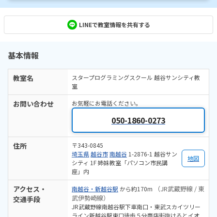
LINEで教室情報を共有する
基本情報
教室名
スタープログラミングスクール 越谷サンシティ教
室
お問い合わせ
お気軽にお電話ください。
050-1860-0273
住所
〒343-0845
埼玉県
越谷市
南越谷
1-2876-1 越谷サン
地図
シティ 1F 姉妹教室「パソコン市民講
座」内
アクセス・
（JR武蔵野線 / 東
南越谷・新越谷駅
から約170m
武伊勢崎線）
交通手段
JR武蔵野線南越谷駅下車南口・東武スカイツリー
ライン新越谷駅東口徒歩５分商店街抜けるとイオ