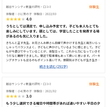
す。先生がとても子どもに合わせてポジティブな声かけをしてくださるの
体験生
越谷サンシティ教室の評判・口コミ
で、その点がとても有難いです。特に思い浮かびません。
体験者：小1/男の子
体験日：2022/03
★★★★★
4.0
うちとしては満足で、申し込み予定です。子ども本人もとても
楽しみにしています。親としては、学習したことを発表する場
があるのも気に入りました。
きちんと正す先生、お兄さんお姉さん目線で声かけする先生と両方いらっ
しゃってバランスよく、子どもに声かけしているように感じまして。子ど
もが今遊びでやっていることが、体型立って、これから力になっていきそ
うだなと期待できました。駅近で駐車場もあって良いと思います。パーキ
ングチケットも出るのもポイント高いです。雰囲気は子どもが生き生きし
ていて、よかったです。少し教室は狭めかなとはかんじました。少し高
続きを読む(291字)
め？とも思いましたが、先生と子どもの割合を見て、ほぼマンツーマンだ
ったので納得です。雰囲気がよかったです。子どもは絶対やりたいと、前
のめりです。体型したカリキュラムも楽しかったようでした。
体験生
越谷サンシティ教室の評判・口コミ
体験者：小4/男の子
体験日：2021/02
★★★★★
3.0
もう少し選択できる曜日や時間帯があれば通いやすい 平日の夕