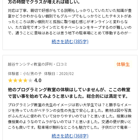
方の時間でクラスが増えれば嬉しい。
対応は丁寧、親切で好感がもてる説明もしっかりしていただいた知識が豊
富かどうかわからない個別でもグループでもしっかりとしたテキストがあ
ったところは良い個別だと孤独に取り組む感じがオンラインと変わらな
い、ただ自宅でオンラインだとモチベーションをキープするのが難しいの
で、通うことに意味はあるとは思う地下の駐車場にとめて移動するのが面
倒駐車場代は毎回駐車場チケットをくれるので無料にはなるのはありがた
続きを読む(385字)
いスーパー併設なのて、買い物して待っていられるのはよい建物が古く暗
い天井が低く圧迫感があるせめて天井の照明を増やしてくれればと思うほ
ど。授業料は他の教室と比べて普通だと思うプログラミング自体が他の習
い事より相場が高いテキストがあるところお友達と発表の機会があるとこ
体験生
越谷サンシティ教室の評判・口コミ
ろなどが気に入った個別だと、ヘッドフォンでもくもくと孤独に取り組む
だけなのでオンラインとあまり変わらないと思った
体験者：小5/男の子
体験日：2020/02
★★★★★
4.0
他のプログラミング教室の体験はしていませんが、ここの教室
で習い事を始めてみようと思いました。総合的には満足です。
プログラミング教室の先生のイメージは若い大学生では？と勝手なイメー
ジを持っていたがベテランの女性の先生で安心しました。教材は図や写真
がふんだんに使われていて分かりやすいのでは？と思いました。授業は映
像授業のようなのでムラがないのでは？と思いました。交通の便が良いと
ころも良いです。駐車場が無料なところも魅力でした。子供だけで電車で
通わそうと思っているので駅から近いのも魅力があります。教室の営業時
続きを読む(368字)
間外であったので、仕方がなかったが、実際の授業の雰囲気が知りたかっ