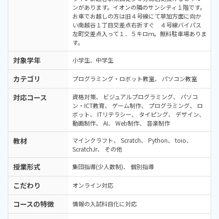
ンがあります。イオンの隣のサンシティ１階です。
お車でお越しの方は旧４号線にて草加方面に向か
い南越谷１丁目交差点右折すぐ ４号線バイパス
左町交差点入って１．５キロｍ。無料駐車場ありま
す。
対象学年
小学生、中学生
カテゴリ
プログラミング・ロボット教室
パソコン教室
対応コース
資格対策
ビジュアルプログラミング
パソコ
ン・ICT教育
ゲーム制作
プログラミング
ロ
ボット
ITリテラシー
タイピング
デザイン
動画制作
AI
Web制作
音楽制作
教材
マインクラフト
Scratch
Python
toio
ScratchJr
その他
授業形式
集団指導(少人数制)
個別指導
こだわり
オンライン対応
コースの特徴
情報の入試科目化に対応