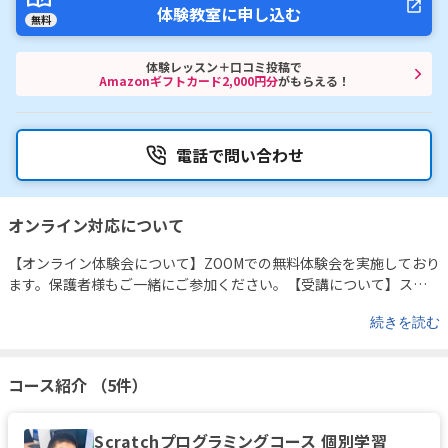
体験教室に申し込む
無料
体験レッスン＋口コミ投稿で
Amazonギフトカード2,000円分
がもらえる！
電話で問い合わせ
オンライン対応について
【オンライン体験会について】
ZOOMでの無料体験会を実施しており
ます。
保護者様もご一緒にご参加ください。
【受講について】
スタ
ープログラミングスクールでは【どんな環境下でも子ども達の大切
続きを読む
な学びを止めない！】という想いの元で、教室での受講だけでな
く、ご自宅での受講が可能となるオンラインレッスンの選択肢をご
用意しています。
体調面などでご不安がある場合は、ご自宅で受講
コース紹介 （5件）
いただくオンラインレッスンへの切り替えを行いますので、ご安心
ください。
オンラインレッスンの実施にあたり、ご家庭では下記の
ご準備をお願いしております。
□ インターネットに接続できるパソ
Scratchプログラミングコース 個別学習