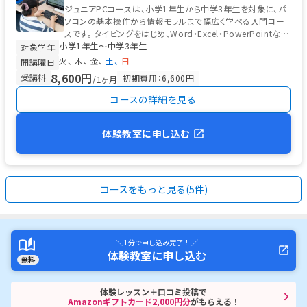
ジュニアPCコースは、小学1年生から中学3年生を対象に、パ
ソコンの基本操作から情報モラルまで幅広く学べる入門コー
スです。 タイピングをはじめ、Word・Excel・PowerPointな
小学1年生〜中学3年生
ど...
対象学年
火
木
金
土
日
開講曜日
8,600円
受講料
初期費用：6,600円
/1ヶ月
コースの詳細を見る
体験教室に申し込む
コースをもっと見る(5件)
＼ 1分で申し込み完了！ ／
体験教室に申し込む
無料
体験レッスン＋口コミ投稿で
Amazonギフトカード2,000円分
がもらえる！