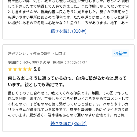
見た感じの雰囲気も、教え方も優しい先生で安心しました。きちんと説明
して下さったので納得して入会できました。まだ体験しかしてないので何
とも言えませんが、授業内容は良さそうに見えました。駅チカで自宅から
も通いやすい場所にあるので便利です。ただ車通りが激しくちょっと薄暗
い場所にあるので冬場は心配かな？と思うところがあります。地下にある
のでなんとなく暗い感じはします。スタッフの方が明るい感じなので教室
続きを読む(310字)
の雰囲気はいいです。少し高めかな？と思いましたがこれからの子供たち
には必要な習い事かと思いしょうがないのかな？とは思いました。先生が
優しかったのは、嬉しかったみたいです。実際、体験のプログラミングも
やってみて楽しんでました。
通塾生
越谷サンシティ教室の評判・口コミ
受講時：小2~現在/男の子
投稿日：2022/06/24
★★★★★
5.0
何しろ楽しそうに通っているので、自信に繋がるかなと思って
います。親としても満足です。
優しくその子に合わせて、教えてくれる印象です。毎回、その回で作った
作品を発表しますが、工夫したところや良いところを認めてコメントして
くれるので、子どものやる気に繋がっていると感じます。わかりやすいカ
リキュラムが組まれている印象です。息子も毎週楽しみにイキイキ取り組
んでいます。駅が近く、駐車場もあるので通いやすい立地です。同じ施設
内に、スーパーや図書館もあるので、親の方も待ち時間は苦になりませ
続きを読む(355字)
ん。大人向けのパソコン教室という雰囲気ではありますが、プログラミン
グの時間は小学生だけなので気になりません。少し高めかな？とも思いま
すが、息子が楽しみに通い、身についているので、妥当かなという印象で