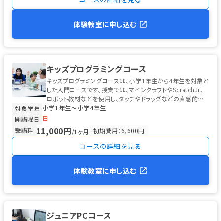
体験教室に申し込む
キッズプログラミングコース
キッズプログラミングコースは、小学1年生から4年生を対象と
した入門コースです。授業では、マインクラフトやScratchJr、
ロボット教材などを使用し、タッチやドラッグなどの直感的な
小学1年生〜小学4年生
操作でプログラ...
対象学年
日
開講曜日
11,000円
受講料
初期費用：6,600円
/1ヶ月
コースの詳細を見る
体験教室に申し込む
ジュニアPCコース