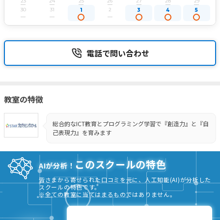
23
24
25
26
27
28
29
30
31
2
1
3
4
5
電話で問い合わせ
教室の特徴
総合的なICT教育とプログラミング学習で『創造力』と『自
己表現力』を育みます
このスクールの特色
AIが分析！
皆さまから寄せられた口コミを元に、人工知能(AI)が分析した
スクールの特色です。
※全ての教室に当てはまるものではありません。