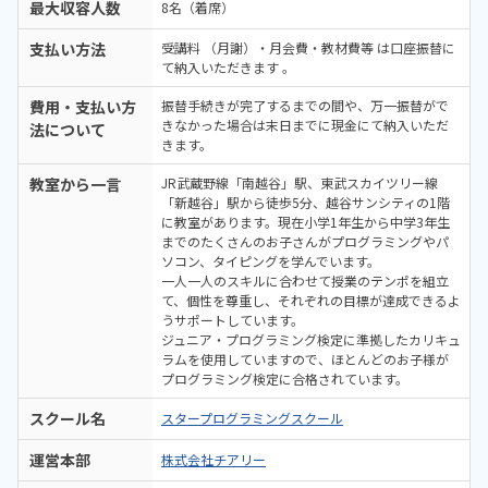
最大収容人数
8名（着席）
支払い方法
受講料 （月謝）・月会費・教材費等 は口座振替に
て納入いただきます 。
費用・支払い方
振替手続きが完了するまでの間や、万一振替がで
きなかった場合は末日までに現金にて納入いただ
法について
きます。
教室から一言
JR武蔵野線「南越谷」駅、東武スカイツリー線
「新越谷」駅から徒歩5分、越谷サンシティの1階
に教室があります。現在小学1年生から中学3年生
までのたくさんのお子さんがプログラミングやパ
ソコン、タイピングを学んでいます。
一人一人のスキルに合わせて授業のテンポを組立
て、個性を尊重し、それぞれの目標が達成できるよ
うサポートしています。
ジュニア・プログラミング検定に準拠したカリキュ
ラムを使用していますので、ほとんどのお子様が
プログラミング検定に合格されています。
スクール名
スタープログラミングスクール
運営本部
株式会社チアリー