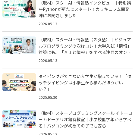
（取材）スターAI・情報塾インタビュー｜特別講
座Pythonが新たにスタート！カリキュラム開発
陣にお聞きしました
2026.05.13
（取材）スターAI・情報塾（スタ塾）｜ビジュア
ルプログラミングの次はコレ！大学入試「情報」
対策にも。「ＡＩと情報」を学べる注目のオンラ
インスクールにインタビュー
2026.05.13
タイピングができない大学生が増えている！「タ
ッチタイピングは小学生から学んだほうがい
い？」
2025.05.30
（取材）スタープログラミングスクール イトーヨ
ーカドーアリオ亀有教室｜小学校低学年から学べ
る！パソコンが初めての子でも安心
2026.05.13