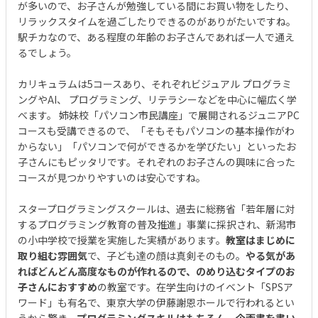
が多いので、お子さんが勉強している間にお買い物をしたり、
リラックスタイムを過ごしたりできるのがありがたいですね。
駅チカなので、ある程度の年齢のお子さんであれば一人で通え
るでしょう。
カリキュラムは5コースあり、それぞれビジュアル プログラミ
ングやAI、 プログラミング、リテラシーなどを中心に幅広く学
べます。 姉妹校「パソコン市民講座」で展開されるジュニアPC
コースも受講できるので、「そもそもパソコンの基本操作がわ
からない」「パソコンで何ができるかを学びたい」といったお
子さんにもピッタリです。それぞれのお子さんの興味に合った
コースが見つかりやすいのは安心ですね。
スタープログラミングスクールは、過去に総務省「若年層に対
するプログラミング教育の普及推進」事業に採択され、新潟市
の小中学校で授業を実施した実績があります。
教室はまじめに
取り組む雰囲気
で、子ども達の顔は真剣そのもの。
やる気があ
ればどんどん高度なものが作れるので、のめり込むタイプのお
子さんにおすすめ
の教室です。在学生向けのイベント「SPSア
ワード」も有名で、東京大学の伊藤謝恩ホールで行われるとい
うから驚き。
プログラミングスキルはもちろん、企画書を書い