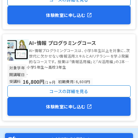
体験教室に申し込む
AI・情報 プログラミングコース
AI・情報プログラミングコースは、小学5年生以上を対象に、次
世代に欠かせない情報活用スキルとAIリテラシーを学ぶ発展
的なコースです。 授業は「情報活用編」と「AI活用編」の2本立
小学5年生〜高校3年生
て。 情...
対象学年
-
開講曜日
16,800円
受講料
初期費用：6,600円
/1ヶ月
コースの詳細を見る
体験教室に申し込む