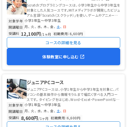
コン。
□ WEB カメラ、マイクとスピーカー（またはヘッドセッ
Scratchプログラミングコースは、小学3年生から中学3年生を
ト）。
□ 映像授業再生用のタブレット端末。（教室でお貸しできま
対象とした人気コースです。MITメディアラボが開発したビジュ
す。）
□ レッスンに必要なアプリのインストール。
□ スタプレサイ
アル言語「Scratch（スクラッチ）」を使い、ゲームやアニメーシ
ト（こども会員サイト）への登録。（レッスン映像の配信を行いま
小学3年生〜中学3年生
ョン...
対象学年
す）
設定方法など詳細につきましては、ご入会時、およびオリエン
月
火
水
木
金
土
日
開講曜日
テーションなどで説明いたします。
またオンラインレッスン開始ま
12,100円
受講料
初期費用：6,600円
/1ヶ月
でに、ご自宅での学習環境の確認を実施いたします。
※ ご自宅でオ
コースの詳細を見る
ンラインレッスンの環境がご準備できない場合は別途対応をいたし
ますのでお問い合わせください。
体験教室に申し込む
ジュニアPCコース
ジュニアPCコースは、小学1年生から中学3年生を対象に、パ
ソコンの基本操作から情報モラルまで幅広く学べる入門コー
スです。 タイピングをはじめ、Word・Excel・PowerPointな
小学1年生〜中学3年生
ど...
対象学年
月
火
水
木
金
土
日
開講曜日
8,600円
受講料
初期費用：6,600円
/1ヶ月
コースの詳細を見る