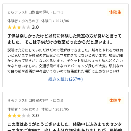
天時も通いやすいと思います。いろんな張り紙やテキストが置いてあり、
子どもの刺激になりそうでした。教室内も清潔感があり、コロナ対策もさ
体験生
ららテラス川口教室の評判・口コミ
れてて、安心して通えるかと思います。他の大手プログラミング教室と料
金はさほど変わらないと思います。ロボット教室以外はテキスト代が受講
体験者：小2/男の子
体験日：2021/06
料に含まれているので、少しだけお得感がありますか子どもの主体性を認
★★★★★
3.0
め、みんなの前で発表する機会があったりと、プログラミングだけでな
く、思考能力も高まる授業だと思いました。息子は発表が恥ずかしかった
子供は楽しかったけど以前に体験した教室の方が良いと言って
ようです。
ました。 そこは子供だけの教室だったからだと思います。
説明は充分にしていただけだので理解はできました。黙々とやれるのは良
いと思いますが教室の雰囲気が低学年向きではないと思います。項目が細
かくあって飽きがこないと思います。チケット制はちょっとめんどくさい
かなと思いました。交通手段が車なのでパーキング探しが大変。駅前なの
で目の前や近隣が中々空いてないので結果離れた場所に止めないといけな
い。高学年や大人向けの雰囲気だと思います。パソコンは消毒されてから
続きを読む(267字)
次の人が使うという感じで衛生面は良いと思います。料金は他とさほど大
差はないと思います。授業内容も自分で細かく選べて充実していると思い
ます。
体験生
ららテラス川口教室の評判・口コミ
体験者：小6/女の子
体験日：2019/05
★★★★★
3.0
この度はありがとうございました。体験申し込みまでのセンタ
ーの方のご案内は、少し不十分な部分もありましたが、最終的