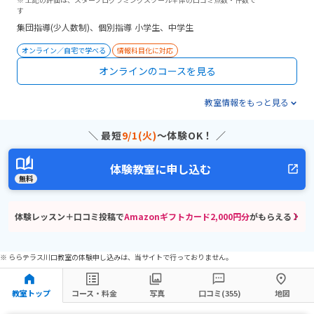
す
集団指導(少人数制)
個別指導
小学生、中学生
オンライン／自宅で学べる
情報科目化に対応
オンラインのコースを見る
教室情報をもっと見る
＼ 最短
9/1(火)
〜体験OK！ ／
体験教室に申し込む
無料
体験レッスン＋口コミ投稿で
Amazonギフトカード2,000円分
がもらえる！
※ ららテラス川口教室の体験申し込みは、当サイトで行っておりません。
教室トップ
コース・料金
写真
口コミ(355)
地図