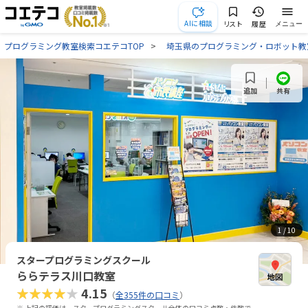
AIに相談
リスト
履歴
メニュー
プログラミング教室検索コエテコTOP
埼玉県のプログラミング・ロボット教
共有
追加
1
/ 10
スタープログラミングスクール
ららテラス川口教室
★★★★★
4.15
（
全355件の口コミ
）
※ 上記の評価は、スタープログラミングスクール全体の口コミ点数・件数で