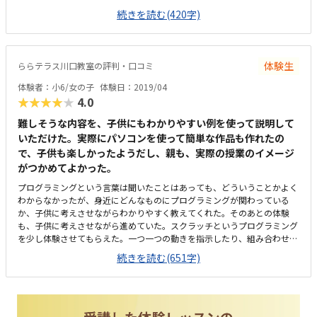
ました。よく行くデパートの中だったので、分かりやすく、通いやすいと
続きを読む(420字)
思う。授業中も保護者は買い物をして待つことができるので嬉しい。色々
なコースの人達が混ざったの教室だったので、少し落ち着かない雰囲気だ
った。もう少し子供向けの楽しい雰囲気だと嬉しいです。今回体験した教
室の料金設定は教室の雰囲気も足すと高いと思う。先生は分かりやすく良
体験生
ららテラス川口教室の評判・口コミ
い。月会費と授業料を足すと1万円を越すので、高いと思う。今回体験し
た教室の良かったところは、立地が良く通いやすいという点だと思いま
体験者：小6/女の子
体験日：2019/04
す。デパート内なので、安心して通わすことができる。
★★★★★
4.0
難しそうな内容を、子供にもわかりやすい例を使って説明して
いただけた。実際にパソコンを使って簡単な作品も作れたの
で、子供も楽しかったようだし、親も、実際の授業のイメージ
がつかめてよかった。
プログラミングという言葉は聞いたことはあっても、どういうことかよく
わからなかったが、身近にどんなものにプログラミングが関わっている
か、子供に考えさせながらわかりやすく教えてくれた。そのあとの体験
も、子供に考えさせながら進めていた。スクラッチというプログラミング
を少し体験させてもらえた。一つ一つの動きを指示したり、組み合わせた
り、どうしたら思った通りに動くのか？思い通りにならないのはどこが違
続きを読む(651字)
うのか？自分で考える時間もあって、よかった。普段タブレットなどは使
ったことはあるが、パソコンは学校の授業で少し使った程度だったが、マ
ウスやパソコンの基本的な使い方から教えてもらい、スクラッチも、簡単
なことから教えてもらっていたので、やりやすそうだった。自宅から離れ
てはいるが、駅前なので、バス、電車で通いやすそう。今後一人で通うと