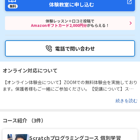
体験教室に申し込む
無料
体験レッスン＋口コミ投稿で
Amazonギフトカード2,000円分
がもらえる！
電話で問い合わせ
オンライン対応について
【オンライン体験会について】
ZOOMでの無料体験会を実施しており
ます。
保護者様もご一緒にご参加ください。
【受講について】
スタ
ープログラミングスクールでは【どんな環境下でも子ども達の大切
続きを読む
な学びを止めない！】という想いの元で、教室での受講だけでな
く、ご自宅での受講が可能となるオンラインレッスンの選択肢をご
用意しています。
体調面などでご不安がある場合は、ご自宅で受講
コース紹介 （3件）
いただくオンラインレッスンへの切り替えを行いますので、ご安心
ください。
オンラインレッスンの実施にあたり、ご家庭では下記の
ご準備をお願いしております。
□ インターネットに接続できるパソ
Scratchプログラミングコース 個別学習