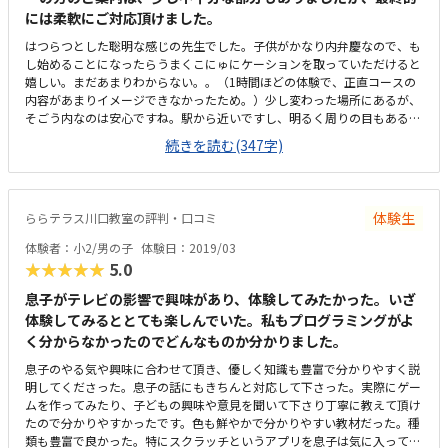
には柔軟にご対応頂けました。
はつらつとした聡明な感じの先生でした。子供がかなり内弁慶なので、も
し始めることになったらうまくこにゅにケーションを取っていただけると
嬉しい。まだあまりわからない。。（1時間ほどの体験で、正直コースの
内容があまりイメージできなかったため。）少し変わった場所にあるが、
そごう内なのは安心ですね。駅から近いですし、明るく周りの目もあるの
で。。教室の内装などは、いわゆる無機質な感じではなく明るい感じだっ
続きを読む(347字)
た。当然だとは思いますが、一人1台（1セット）PC等の設備も用意され
ていた安くはないが、相当の内容であれば納得できる長く続けることでそ
の価値も高まると思うので、本人とよく話し合いたい先生たちがひとりひ
とりまんべんなく声掛けしているように見えたのでよかった企画書を書い
体験生
ららテラス川口教室の評判・口コミ
たり、発表の場があるのもよさそう
体験者：小2/男の子
体験日：2019/03
★★★★★
5.0
息子がテレビの影響で興味があり、体験してみたかった。いざ
体験してみるととても楽しんでいた。私もプログラミングがよ
く分からなかったのでどんなものか分かりました。
息子のやる気や興味に合わせて頂き、優しく知識も豊富で分かりやすく説
明してくださった。息子の話にもきちんと対応して下さった。実際にゲー
ムを作ってみたり、子どもの興味や意見を聞いて下さり丁寧に教えて頂け
たので分かりやすかったです。色も鮮やかで分かりやすい教材だった。種
類も豊富で良かった。特にスクラッチというアプリを息子は気に入ってい