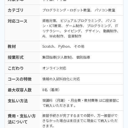
カテゴリ
プログラミング・ロボット教室
パソコン教室
対応コース
資格対策
ビジュアルプログラミング
パソコ
ン・ICT教育
ゲーム制作
プログラミング
IT
リテラシー
タイピング
デザイン
動画制作
AI
Web制作
音楽制作
教材
Scratch
Python
その他
授業形式
集団指導(少人数制)
個別指導
こだわり
オンライン対応
コースの特徴
情報の入試科目化に対応
最大収容人数
8名（着席）
支払い方法
受講料 （月謝）・月会費・教材費等 は口座振替に
て納入いただきます 。
費用・支払い方
振替手続きが完了するまでの間や、万一振替がで
きなかった場合は末日までに現金にて納入いただ
法について
きます。