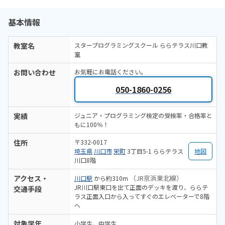
基本情報
教室名
スタープログラミングスクール ららテラス川口教
室
お問い合わせ
お気軽にお電話ください。
050-1860-0256
実績
ジュニア・プログラミング検定の受検率・合格率と
もに100％！
住所
〒332-0017
埼玉県
川口市
栄町
3丁目5-1 ららテラス
地図
川口8階
アクセス・
（JR京浜東北線）
川口駅
から約310m
JR川口駅東口を出て正面のデッキを渡り、ららテ
交通手段
ラス正面入口から入ってすぐのエレベーターで8階
へ
対象学年
小学生、中学生