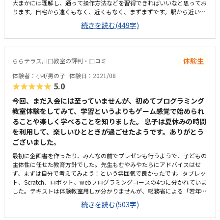
大まかには理解し、通って操作方法などを習得できればいいなと思ってお
ります。自宅から遠くもなく、近くもなく、まずまずです。駅から近いの
で、送迎の際の車や自転車の置き場に少し困ります。部屋は明るいです
続きを読む(449字)
が、何となく窮屈な感じもしました。体験の際に生徒さんが2人しかいら
っしゃいませんでしたが、全てのパソコンに生徒さんが受講していると、
少し密ではないかと、心配な気持ちもいたしました。金額は普通だと思い
ます。金額よりも、本人が習得できれば安く感じ、習得できなければ高く
体験生
ららテラス川口教室の評判・口コミ
感じるのではないかと思います。先生からの説明が的確で分かりやすく、
こちらの意向もすぐに汲み取ってくださり、後は本人がどれだけ覚えられ
体験者：小4/男の子
体験日：2021/08
るかだと思います。子供は遊び感覚な部分が多大にあるかと思いますの
★★★★★
5.0
で、上手く促していただければありがたいです。
今回、まだ入会には至っていませんが、初めてプログラミング
教室体験をしてみて、学習というよりもゲーム感覚で始められ
ることや楽しく学べることを知りました。 息子は夏休みの時間
を利用して、楽しいひとときが過ごせたようです。ありがとう
ございました。
最初に企画書を作ったり、みんなの前でプレゼンも行うようで、子どもの
主体性に任せた教育方針でした。先生もむやみやたらにアドバイスはせ
ず、まずは自分で考えてみよう！という雰囲気で良かったです。タブレッ
ト、Scratch、ロボット、webプログラミングコースの4つに分かれていま
した。テキストは体験教室用しか分かりませんが、総務省による「若年層
に対するプログラミング教育の普及推進」事業にも2期連続選定されたス
続きを読む(503字)
クールなので、テキストも上手く作られていました。川口駅東口から徒歩
5分かからないので、立地条件は良いです。付近に駐車場もあるので、雨