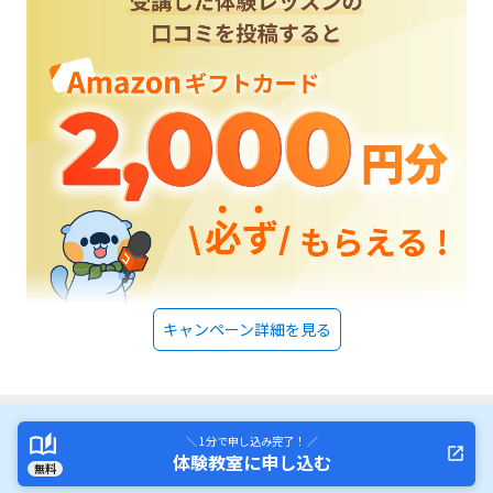
なっても、デパートの中なので、安心感がある。パソコン、プログラミン
グ教室ときくと、もう少し堅苦しいイメージがあったが、カラフルで明る
い教室で、楽しそうだった。普段パソコン教室として使っているので、パ
ソコンも十分ある。他の習い事と比べてしまうと高いと思ってしまうが、
プログラミング教室のなかでは、週一回90分と考えると、妥当なところな
のだと思う。一人でもくもくと作業するだけでなくて、まず何を作りたい
のか企画書をかかせて、それを成功させるためにどうしたらいいか、考え
ながら作業させるということ。そして、それを発表する機会があるという
こと、他の子とコミュニケーションも取れるのも良い。
キャンペーン詳細を見る
＼ 1分で申し込み完了！ ／
体験教室に申し込む
無料