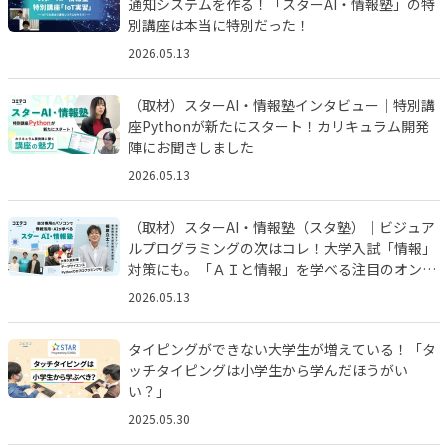
通知システムを作る！「スターAI・情報塾」の特
別講座は本当に特別だった！
2026.05.13
（取材）スターAI・情報塾インタビュー｜特別講
座Pythonが新たにスタート！カリキュラム開発
陣にお聞きしました
2026.05.13
（取材）スターAI・情報塾（スタ塾）｜ビジュア
ルプログラミングの次はコレ！大学入試「情報」
対策にも。「ＡＩと情報」を学べる注目のオンラ
インスクールにインタビュー
2026.05.13
タイピングができない大学生が増えている！「タ
ッチタイピングは小学生から学んだほうがい
い？」
2025.05.30