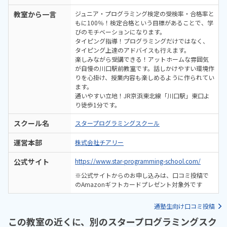
教室から一言
ジュニア・プログラミング検定の受検率・合格率と
もに100％！検定合格という目標があることで、学
びのモチベーションになります。
タイピング指導！プログラミングだけではなく、
タイピング上達のアドバイスも行えます。
楽しみながら受講できる！アットホームな雰囲気
が自慢の川口駅前教室です。話しかけやすい環境作
りを心掛け、授業内容も楽しめるように作られてい
ます。
通いやすい立地！JR京浜東北線「川口駅」東口よ
り徒歩1分です。
スクール名
スタープログラミングスクール
運営本部
株式会社チアリー
公式サイト
https://www.star-programming-school.com/
※公式サイトからのお申し込みは、口コミ投稿で
のAmazonギフトカードプレゼント対象外です
通塾生向け口コミ投稿
この教室の近くに、別のスタープログラミングスク