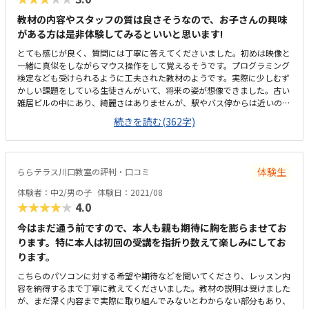
教材の内容やスタッフの質は良さそうなので、お子さんの興味
がある方は是非体験してみるといいと思います!
とても感じが良く、質問には丁寧に答えてくださいました。初めは映像と
一緒に真似をしながらマウス操作をして覚えるそうです。プログラミング
検定なども受けられるように工夫された教材のようです。実際に少しむず
かしい課題をしている生徒さんがいて、将来の姿が想像できました。古い
雑居ビルの中にあり、綺麗さはありませんが、駅やバス停からは近いので
通いやすいとは思います普通だと思います。パソコンも一人ずつ机に用意
続きを読む(362字)
されていて、空いている席を使う形式です１回あたりの単価が高くて、ち
ょっと内容と見合わない気がしました。また一回1時間で足りるのかなと
疑問です。追加料金が発生しそうな気がしました。子供が楽しそうにやっ
ていたところ。プログラミング以外にタイピングやOfficeソフトも教えて
体験生
ららテラス川口教室の評判・口コミ
もらえるコースもあるので、将来にも役に立ちそうだと思います
体験者：中2/男の子
体験日：2021/08
★★★★★
4.0
今はまだ通う前ですので、本人も親も期待に胸を膨らませてお
ります。特に本人は初回の受講を指折り数えて楽しみにしてお
ります。
こちらのパソコンに対する希望や期待などを聞いてくださり、レッスン内
容を納得するまで丁寧に教えてくださいました。教材の説明は受けました
が、まだ深く内容まで実際に取り組んでみないとわからない部分もあり、