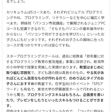
るでしょう。
カリキュラムは5コースあり、それぞれビジュアル プログラミ
ングやAI、 プログラミング、リテラシーなどを中心に幅広く学
べます。 姉妹校「パソコン市民講座」で展開されるジュニアPC
コースも受講できるので、「そもそもパソコンの基本操作がわ
からない」「パソコンで何ができるかを学びたい」といったお
子さんにもピッタリです。それぞれのお子さんの興味に合った
コースが見つかりやすいのは安心ですね。
スタープログラミングスクールは、過去に総務省「若年層に対
するプログラミング教育の普及推進」事業に採択され、新潟市
の小中学校で授業を実施した実績があります。
教室はまじめに
取り組む雰囲気
で、子ども達の顔は真剣そのもの。
やる気があ
ればどんどん高度なものが作れるので、のめり込むタイプのお
子さんにおすすめ
の教室です。在学生向けのイベント「SPSア
ワード」も有名で、東京大学の伊藤謝恩ホールで行われるとい
うから驚き。
プログラミングスキルはもちろん、企画書を書い
たり、プレゼンをしたりといったスキルもつけることができま
す
。
母体は大人向けのパソコンスクールなので、「ついでに自分も