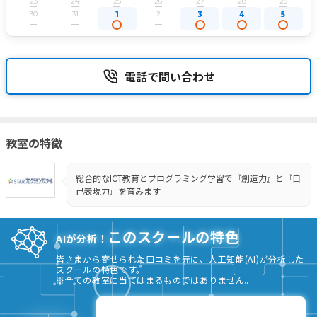
23
24
25
26
27
28
29
30
31
2
1
3
4
5
電話で問い合わせ
教室の特徴
総合的なICT教育とプログラミング学習で『創造力』と『自
己表現力』を育みます
このスクールの特色
AIが分析！
皆さまから寄せられた口コミを元に、人工知能(AI)が分析した
スクールの特色です。
※全ての教室に当てはまるものではありません。