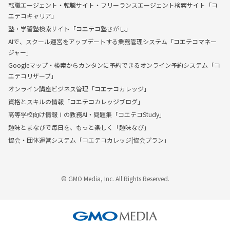
転職エージェント・転職サイト・フリーランスエージェント検索サイト「コ
エテコキャリア」
塾・学習塾検索サイト「コエテコ塾さがし」
AIで、スクール運営をアップデートする業務管理システム「コエテコマネー
ジャー」
Googleマップ・検索からカンタンに予約できるオンライン予約システム「コ
エテコリザーブ」
オンライン講座ビジネス管理「コエテコカレッジ」
資格とスキルの情報「コエテコカレッジブログ」
高等学校向け情報Ⅰの教務AI・問題集「コエテコStudy」
趣味とまなびで毎日を、もっと楽しく「趣味なび」
協会・団体運営システム「コエテコカレッジ|協会プラン」
© GMO Media, Inc. All Rights Reserved.