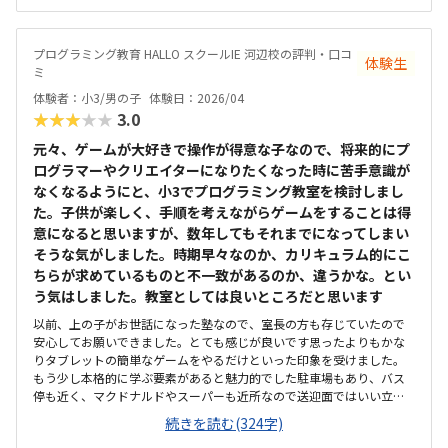
ットとか持ち込みでもう少し安くなるといいなと思った。子供は時間
を忘れて、体験していたので、良かった。家でも学べる環境にしてあ
げたい。
プログラミング教育 HALLO スクールIE 河辺校の評判・口コ
体験生
ミ
体験者：小3/男の子
体験日：2026/04
★★★★★
3.0
元々、ゲームが大好きで操作が得意な子なので、将来的にプ
ログラマーやクリエイターになりたくなった時に苦手意識が
なくなるようにと、小3でプログラミング教室を検討しまし
た。子供が楽しく、手順を考えながらゲームをすることは得
意になると思いますが、数年してもそれまでになってしまい
そうな気がしました。時期早々なのか、カリキュラム的にこ
ちらが求めているものと不一致があるのか、違うかな。とい
う気はしました。教室としては良いところだと思います
以前、上の子がお世話になった塾なので、室長の方も存じていたので
安心してお願いできました。とても感じが良いです思ったよりもかな
りタブレットの簡単なゲームをやるだけといった印象を受けました。
もう少し本格的に学ぶ要素があると魅力的でした駐車場もあり、バス
停も近く、マクドナルドやスーパーも近所なので送迎面ではいい立地
だと思います若干、狭さは感じますが、清潔感はあります。土禁なの
続きを読む(324字)
でとても綺麗です。タブレットではなくちゃんとしたパソコンがある