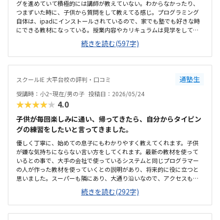
グを進めていて積極的には講師が教えていない。わからなかったり、
つまずいた時に、子供から質問をして教えてる感じ。プログラミング
自体は、ipadにインストールされているので、家でも塾でも好きな時
にできる教材になっている。授業内容やカリキュラムは見学をしてい
ないので子供の話だが、積極的に講師が教えていないみたい。月1回は
続きを読む(597字)
プログラミングで作ったものを発表すると聞いていたが、実施してな
いみたい。駅からは徒歩ですぐ来れる距離で、一本道だから迷うこと
なく来れるので立地は良いと思います。駐車場はないので、車の送迎
は路上駐車になります。駐輪スペースはあるので子供一人でも近い人
通塾生
スクールIE 大平台校の評判・口コミ
なら行けると思います。奥の方まで覗いたことはないので詳しくはわ
からないが、入り口や教室の内装は奇麗だと思います。気軽に入りや
受講時：小2~現在/男の子
投稿日：2026/05/24
すい感じがします。ひとそれぞれになってしまいますので何とも言え
★★★★★
4.0
ませんが、オンラインでなく、対面で教えてくれるので、妥当な金額
と思います。子供には楽しいみたいで、家でも自由にプログラミング
子供が毎回楽しみに通い、帰ってきたら、自分からタイピン
を進めています。たまにゲームみたいなものを作っていて、親に「やっ
グの練習をしたいと言ってきました。
てみて」と言ってきます。プログラミング能力だけでなく創造力も養
優しく丁寧に、始めての息子にもわかりやすく教えてくれます。子供
われているのかなと感じます。今のところは特にありません。オンラ
が嫌な気持ちにならない言い方をしてくれます。最新の教材を使って
インでなく、対面での受講は、人と接する機会の場としても良いと思
いるとの事で、大手の会社で使っているシステムと同じプログラマー
います。
の人が作った教材を使っていくとの説明があり、将来的に役に立つと
思いました。スーパーも隣にあり、大通り沿いなので、アクセスも良
く、人通りもある場所なので、安心です。いつもキレイに掃除もされ
続きを読む(292字)
ていて、雰囲気も良く過ごしやすいと思います。ただ、靴を脱ぐ所と中
の境がマットだけなのて、雨が強い日は大丈夫かなっと思います。まだ
通い始めたばかりなのでわからないが、追加でかかるとかはなさそう