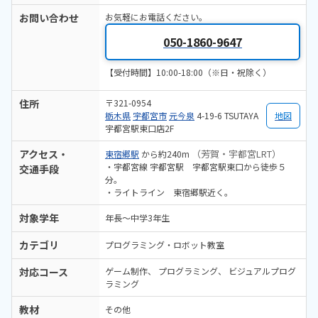
お問い合わせ
お気軽にお電話ください。
050-1860-9647
【受付時間】10:00-18:00（※日・祝除く）
住所
〒321-0954
栃木県
宇都宮市
元今泉
4-19-6 TSUTAYA
地図
宇都宮駅東口店2F
アクセス・
（芳賀・宇都宮LRT）
東宿郷駅
から約240m
・宇都宮線 宇都宮駅 宇都宮駅東口から徒歩５
交通手段
分。
・ライトライン 東宿郷駅近く。
対象学年
年長～中学3年生
カテゴリ
プログラミング・ロボット教室
対応コース
ゲーム制作
プログラミング
ビジュアルプログ
ラミング
教材
その他