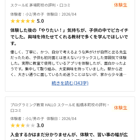
なので、良かったです。
体験生
スクールIE 茅場町校の評判・口コミ
体験者：小2/男の子
体験日：2026/04
★★★★★
5.0
体験した後の「やりたい！」気持ちが、子供の中でピカイチ
でした。興味を持たせてくれる教材で多くを学んでほしいで
す。
優しく、丁寧に、かつ、自分で考えるような声がけが自然と出る先生
だったため、子供も初対面とは思えないリラックスした雰囲気で体験
した。実際に教室で使用しているアプリを体験したが、面白かったよ
うです。集中して取り組み、大変興味を持っていました。駅から近
く、大きい通りに面しているため迷うことはないが、家から少々遠い
ため自転車で通う必要があり、車どおりが多い通りをいくつも通るの
続きを読む(343字)
が心配。体験教室と実際の教室が同じかどうか不明なため評価は３
に。体験した教室は特に問題はないと思う。少々高めに思う。しかし、
おそらく共同開発されたアプリなので、仕方がないのではと理解し
た。大きく分けて二種類の教材を利用でき、どちらもプログラミング
プログラミング教育 HALLO スクールIE 船橋本町校の評判・
体験生
を学ぶが、それを多方面から学べるのが素人から見ても良いのではと
口コミ
思った。
体験者：小1/男の子
体験日：2026/04
★★★★★
3.0
入会するかはまだ分かりませんが、体験で、習い事の幅が広