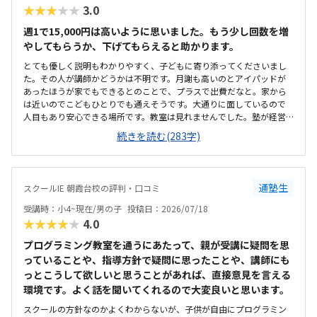
★★★★★
3.0
た。ただ、同一の教室内で教科学習の個別指導も行われているため、
未就学児のプログラミング指導の声が、他の子の学習の妨げにならな
週1で15,000円は高いように思いました。もう少し回数を増
いか気にかかる料金設定は特に目立って高くも低くもなく適正だと感
やしてもらうか、下げてもらえると助かります。
じた。4月のキャンペーンで入会費無料という説明もあり、体験時に入
会を決めた
とても優しく説明もわかりやすく、子どもに寄り添ってくださいまし
た。その人が講師かどうかは不明です。月謝も高いのとアイパッドが
あったほうが家でもできるとのことで、プラスで出費だなと。家から
は近いのでこどもひとりでも通えそうです。大通りに面しているので
人目もあり安心できる場所です。教室は見れませんでした。塾が経営
しているとのことで塾の方の教室は少し覗けました。建物自体が古い
続きを読む(283字)
感じでした。週1で15,000円は高いように思いました。もう少し回数を
増やしてもらうか、下げてもらえると助かります。説明してくれた方
はとても説明がわかりやすく、こどもに寄り添ってくださいました。
通塾生
スクールIE 朝霞台校の評判・口コミ
受講時：小4~現在/男の子
投稿日：2026/07/18
★★★★★
4.0
プログラミング教室を通うにあたって、親が受講に疑問を思
っていることや、指導方針で疑問に思ったことや、講師にも
っとこうして欲しいと思うことがあれば、直接意見を言える
環境です。よく話を聞いてくれるので大変良いと思います。
スクールの方針なのかよくわからないが、子供が自由にプログラミン