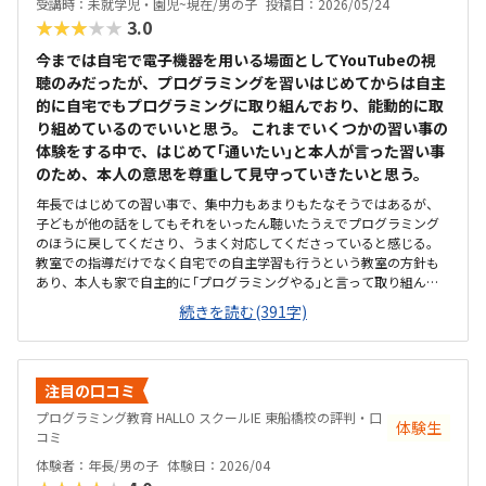
受講時：未就学児・園児~現在/男の子
投稿日：2026/05/24
★★★★★
3.0
今までは自宅で電子機器を用いる場面としてYouTubeの視
聴のみだったが、プログラミングを習いはじめてからは自主
的に自宅でもプログラミングに取り組んでおり、能動的に取
り組めているのでいいと思う。 これまでいくつかの習い事の
体験をする中で、はじめて｢通いたい｣と本人が言った習い事
のため、本人の意思を尊重して見守っていきたいと思う。
年長ではじめての習い事で、集中力もあまりもたなそうではあるが、
子どもが他の話をしてもそれをいったん聴いたうえでプログラミング
のほうに戻してくださり、うまく対応してくださっていると感じる。
教室での指導だけでなく自宅での自主学習も行うという教室の方針も
あり、本人も家で自主的に｢プログラミングやる｣と言って取り組んで
おり、子どもが自主的に取り組みたくなる教材だと感じる。駅からも
続きを読む(391字)
程近く、駐輪場もあるため通いやすいと思う。ただ、プログラミングH
ALLOを目的に来ると個別指導スクールIEの看板しかないため、初回は
少し迷ってしまった。プログラミング教室と個別指導塾が同じ空間内
で行われているため、プログラミング中にまわりから数学や英語の指
注目の口コミ
導の声が聞こえる。全体的に学習に集中できる環境だと思う。受講し
プログラミング教育 HALLO スクールIE 東船橋校の評判・口
ている子どもがまだ未就学児であるため、未就学児のプログラミング
体験生
コミ
としては割高のように感じる。
体験者：年長/男の子
体験日：2026/04