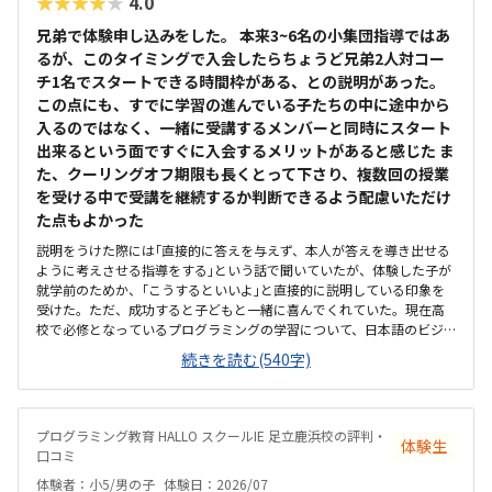
★★★★★
4.0
兄弟で体験申し込みをした。 本来3~6名の小集団指導ではあ
るが、このタイミングで入会したらちょうど兄弟2人対コー
チ1名でスタートできる時間枠がある、との説明があった。
この点にも、すでに学習の進んでいる子たちの中に途中から
入るのではなく、一緒に受講するメンバーと同時にスタート
出来るという面ですぐに入会するメリットがあると感じた ま
た、クーリングオフ期限も長くとって下さり、複数回の授業
を受ける中で受講を継続するか判断できるよう配慮いただけ
た点もよかった
説明をうけた際には｢直接的に答えを与えず、本人が答えを導き出せる
ように考えさせる指導をする｣という話で聞いていたが、体験した子が
就学前のためか、｢こうするといいよ｣と直接的に説明している印象を
受けた。ただ、成功すると子どもと一緒に喜んでくれていた。現在高
校で必修となっているプログラミングの学習について、日本語のビジ
ュアル言語からはじめ、本格的なテキストコーディングまでを段階的
続きを読む(540字)
にステップアップして繋げ将来必要な力まで着実に身に付けることが
出来そうだと感じた。また、ゲームを作成し他の生徒から評価をうけ
ることが出来るという仕組みも、子どもが興味をもって取り組めそう
だと感じた。駅からさほど離れておらず、自転車置場もあるため通い
プログラミング教育 HALLO スクールIE 足立鹿浜校の評判・
体験生
やすいと思うただ、看板としては同教室内で行われている【個別指導
口コミ
スクールIE】の表記しか見受けられず、【HALLO】の教室が別にあるの
体験者：小5/男の子
体験日：2026/07
か少し迷ってしまった。教室内の色調も明るく、居心地はいいと感じ