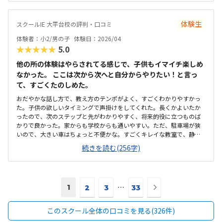
といいのになと思いますゲーム要素が強いカリキュラムにしては高額
に感じてしまいました。設備費や教材費のようなものを含めると結構
負担なので、成長を感じにくいプログラミングの適正料金がわかりま
体験生
スクールIE 大平台校の評判・口コミ
せん子供は楽しかったようです
体験者：小2/男の子
体験日：2026/04
★★★★★
5.0
他の所の体験はやらされてる感じで、子供もイマイチ楽しめ
なかった。 ここは次から次へと自分からやりたい！と言っ
て、すごくたのしめた。
おだやかな話し方で、教え方のテンポがよく、すごくわかりやすかっ
た。子供の欲しいタイミングで声掛けをしてくれた。長くかよいたか
ったので、次のステップと先がわかりやすく、将来的役に立つものば
かりで良かった。家からも学校からも通いやすい。ただ、駐車場が狭
いので、大きい車はちょっと不便かな。すごくキレイな教室で、静か
で勉強しやすい環境だった。椅子も机も玄関もキレイだった。先行投
続きを読む(256字)
資だと思ってます。ちょっと高め。半年に一回またお金がまとまって
かかるのは、痛いかな。教え方のテンポがちょうどよく、子供がすご
く楽しめました。
次
1
⋯
2
3
33
の
ペ
このスクール全体の口コミを見る(326件)
ー