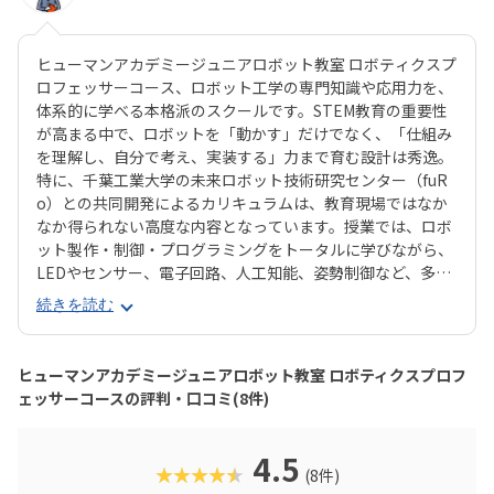
ヒューマンアカデミージュニアロボット教室 ロボティクスプ
ロフェッサーコース、ロボット工学の専門知識や応用力を、
体系的に学べる本格派のスクールです。STEM教育の重要性
が高まる中で、ロボットを「動かす」だけでなく、「仕組み
を理解し、自分で考え、実装する」力まで育む設計は秀逸。
特に、千葉工業大学の未来ロボット技術研究センター（fuR
o）との共同開発によるカリキュラムは、教育現場ではなか
なか得られない高度な内容となっています。授業では、ロボ
ット製作・制御・プログラミングをトータルに学びながら、
LEDやセンサー、電子回路、人工知能、姿勢制御など、多岐
にわたる技術にも触れられます。基礎から応用まで段階的に
続きを読む
学べる3年間のカリキュラムは、小学校高学年～中学生の
「もっと知りたい・つくりたい」気持ちを確実に伸ばしてく
れる構成です。また、受講生の多くが、自ら深い興味を持っ
ヒューマンアカデミージュニアロボット教室 ロボティクスプロフ
て入会する点も特徴的。全国の仲間と技術やアイデアを競う
ェッサーコースの評判・口コミ(8件)
「ロボプロ全国大会」もモチベーション向上につながる貴重
な機会です。「将来、ロボットやAIに関わる仕事がしたい」
「中学受験や高校での理数教育に備えたい」そんなお子さま
4.5
★★★★★
(8件)
に、間違いなくおすすめできるコースです。ロボットを“遊