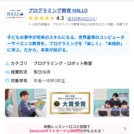
プログラミング教育 HALLO
★★★★★
4.3
（
全326件の口コミ
）
※ 上記の評価は、プログラミング教育 HALLO全体の口コミ点数・件数です
子どもの夢中が将来のスキルになる。世界基準のコンピュータ
ーサイエンス教育を。プログラミングを「楽しく」「本格的」
に学ぶ。だから、未来が拡がる。
カテゴリ
プログラミング・ロボット教室
授業形式
集団指導
対象学年
年長～中学3年生
体験レッスン＋口コミ投稿で
Amazonギフトカード2,000円分
がもらえる！