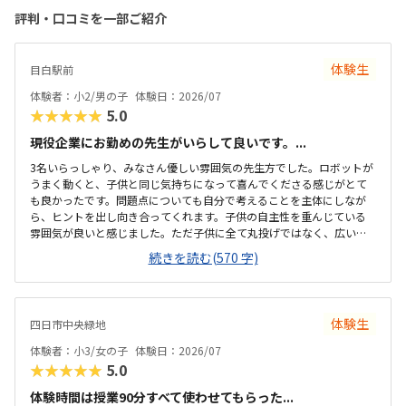
評判・口コミを一部ご紹介
体験生
目白駅前
体験者：小2/男の子
体験日：2026/07
★★★★★
5.0
現役企業にお勤めの先生がいらして良いです。...
3名いらっしゃり、みなさん優しい雰囲気の先生方でした。ロボットが
うまく動くと、子供と同じ気持ちになって喜んでくださる感じがとて
も良かったです。問題点についても自分で考えることを主体にしなが
ら、ヒントを出し向き合ってくれます。子供の自主性を重んじている
雰囲気が良いと感じました。ただ子供に全て丸投げではなく、広い机
の上に「教科書とキットをどこに置いたらやりやすいかな？」と声を
続きを読む(570 字)
かけてくださり、そこから自分で考えていました。ロボット作りもヒ
ントをいただきながら、自分で教科書を読んで作り上げていました。
駅近くですが、静かな環境です。急な坂道があるので、暑い夏など、重
いキットを背負っていく小さな子供には少し大変かも。清潔で、安心
体験生
四日市中央緑地
できました。入室したら必ず手を洗うルールも良いです。教室にある
教科書などもきちんと整理整頓されています。キット代が兄弟割引で
体験者：小3/女の子
体験日：2026/07
半額になりました。入会金も無料に。欲を言えば、...
★★★★★
5.0
体験時間は授業90分すべて使わせてもらった...