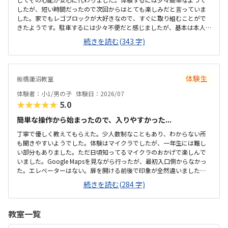
したが、短い時間だったので次回からはとても楽しみだと言っていま
した。家でもレゴブロックが大好きなので、すぐに取り組むことがで
きたようです。駐車するには少々不便だと感じましたが、基本は本人
の送迎だけになるので問題ないと感じましたし、駅ちかでなくても車
続きを読む(343 字)
なので問題ないです落ち着いた雰囲気でしたが、作業スペースが子供
の人数には狭いのではないかと思いました。せめて1か月3回 もしく
は90分ではなく120分だといいかなと、プログラミング教室は週1回の
月4回でしたので、少し高いと感じました。まだ短時間での体験でした
体験生
板橋蓮沼教室
ので、これから良い点が増えてくるのではないかと思います。
体験者：小1/男の子
体験日：2026/07
★★★★★
5.0
簡単な操作から始まったので、入りやすかった...
丁寧で優しく教えてもらえた。少人数制なこともあり、わからない所
も聞きやすいようでした。体験はマイクラでしたが、一年生には難し
い部分もありました。ただ日頃知ってるマイクラのおかげで楽しんで
いました。Google Mapsを見ながら行ったが、最初入口側からなかっ
た。エレベーターはない。扉を開ける前後で印象が全然違いました。
とても綺麗で、広々としていました。教室内は土足でしたが、全体的
続きを読む(284 字)
に綺麗でした。プログラミングあるあるですが、やっぱり月2回にして
は高い。他の習い事もしているので悩みどころです。マイクラで遊ん
でいるという印象が少なかった。ちゃんと学びがたくさんあった。
教室一覧