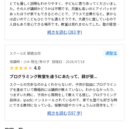
とても優しく説明もわかりやすく、子どもに寄り添ってくださいまし
た。その人が講師かどうかは不明です。月謝も高いのとアイパッドが
あったほうが家でもできるとのことで、プラスで出費だなと。家から
は近いのでこどもひとりでも通えそうです。大通りに面しているので
人目もあり安心できる場所です。教室は見れませんでした。塾が経営
しているとのことで塾の方の教室は少し覗けました。建物自体が古い
続きを読む(283 字)
感じでした。週1で15,000円は高いように思いました。もう少し回数を
増やしてもらうか、下げてもらえると助かります。説明してくれた方
はとても説明がわかりやすく、こどもに寄り添ってくださいました。
通塾生
スクールIE 朝霞台校
受講時：小4~現在/男の子
投稿日：2026/07/18
★★★★★
4.0
プログラミング教室を通うにあたって、親が受...
スクールの方針なのかよくわからないが、子供が自由にプログラミン
グを進めていて積極的には講師が教えていない。わからなかったり、
つまずいた時に、子供から質問をして教えてる感じ。プログラミング
自体は、ipadにインストールされているので、家でも塾でも好きな時
にできる教材になっている。授業内容やカリキュラムは見学をしてい
ないので子供の話だが、積極的に講師が教えていないみたい。月1回は
続きを読む(597 字)
プログラミングで作ったものを発表すると聞いていたが、実施してな
いみたい。駅からは徒歩ですぐ来れる距離で、一本道だから迷うこと
なく来れるので立地は良いと思います。駐車場はないので、車の送迎