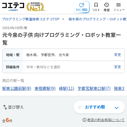
AIに相談
リスト
履歴
メニュー
プログラミング教室検索コエテコTOP
栃木県のプログラミング・ロボット教
2026/08/10(月) 版
元今泉の子供 向けプログラミング・ロボット教室一
覧
地域・駅
栃木県
宇都宮市
元今泉
変更
詳細条件
学年・教材などを選択
変更
周辺の駅一覧
駅東公園前駅(8)
東宿郷駅(9)
峰駅(11)
宇都宮駅東口駅(7)
陽東3丁
並び替え
6
教室の料金相場について
全
件