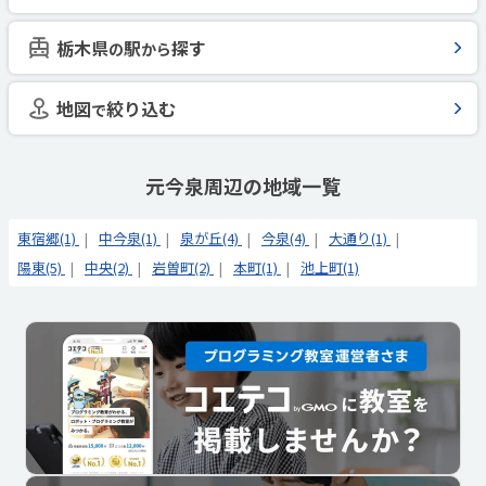
栃木県
駅
探す
の
から
地図
絞り込む
で
元今泉周辺の地域一覧
東宿郷(1)
中今泉(1)
泉が丘(4)
今泉(4)
大通り(1)
陽東(5)
中央(2)
岩曽町(2)
本町(1)
池上町(1)