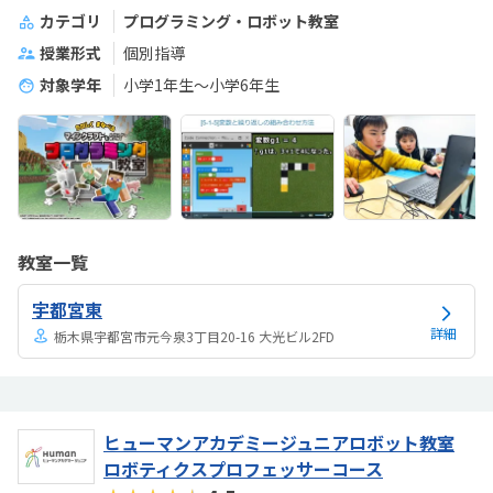
カテゴリ
プログラミング・ロボット教室
授業形式
個別指導
対象学年
小学1年生～小学6年生
教室一覧
宇都宮東
詳細
栃木県宇都宮市元今泉3丁目20-16 大光ビル2FD
ヒューマンアカデミージュニアロボット教室
ロボティクスプロフェッサーコース