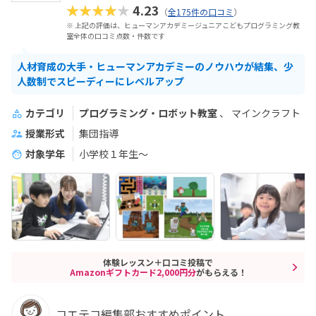
★★★★★
4.23
（
全175件の口コミ
）
※ 上記の評価は、ヒューマンアカデミージュニアこどもプログラミング教
室全体の口コミ点数・件数です
人材育成の大手・ヒューマンアカデミーのノウハウが結集、少
人数制でスピーディーにレベルアップ
カテゴリ
プログラミング・ロボット教室
マインクラフト
授業形式
集団指導
対象学年
小学校１年生〜
体験レッスン＋口コミ投稿で
Amazonギフトカード2,000円分
がもらえる！
コエテコ編集部おすすめポイント