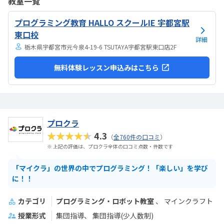
教室一覧
は路上駐車になります。駐輪スペースはあるので子供一人でも近い人
なら行けると思います。奥の方まで覗いたことはないので詳しくはわ
プログラミング教育 HALLO スクールIE 宇都宮駅
からないが、入り口や教室の内装は奇麗だと思います。気軽に入りや
すい感じがします。ひとそれぞれになってしまい...
東口校
詳細
栃木県宇都宮市元今泉4-19-6 TSUTAYA宇都宮駅東口店2F
無料体験レッスン申込みはこちら
プロクラ
★★★★★
4.3
（
全760件の口コミ
）
※ 上記の評価は、プロクラ全体の口コミ点数・件数です
「マイクラ」の世界の中でプログラミング！「楽しい」を学び
に！！
カテゴリ
プログラミング・ロボット教室
マインクラフト
授業形式
集団指導
集団指導(少人数制)