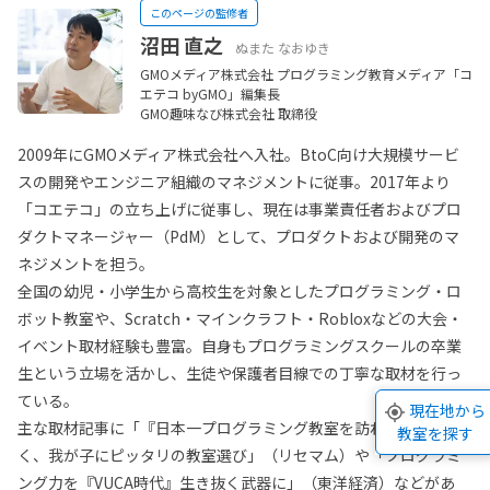
このページの監修者
沼田 直之
ぬまた なおゆき
GMOメディア株式会社 プログラミング教育メディア「コ
エテコ byGMO」編集長
GMO趣味なび株式会社 取締役
2009年にGMOメディア株式会社へ入社。BtoC向け大規模サービ
スの開発やエンジニア組織のマネジメントに従事。2017年より
「コエテコ」の立ち上げに従事し、現在は事業責任者およびプロ
ダクトマネージャー（PdM）として、プロダクトおよび開発のマ
ネジメントを担う。
全国の幼児・小学生から高校生を対象としたプログラミング・ロ
ボット教室や、Scratch・マインクラフト・Robloxなどの大会・
イベント取材経験も豊富。自身もプログラミングスクールの卒業
生という立場を活かし、生徒や保護者目線での丁寧な取材を行っ
ている。
現在地から
主な取材記事に「『日本一プログラミング教室を訪ねた男』に聞
教室を探す
く、我が子にピッタリの教室選び」（リセマム）や「プログラミ
ング力を『VUCA時代』生き抜く武器に」（東洋経済）などがあ