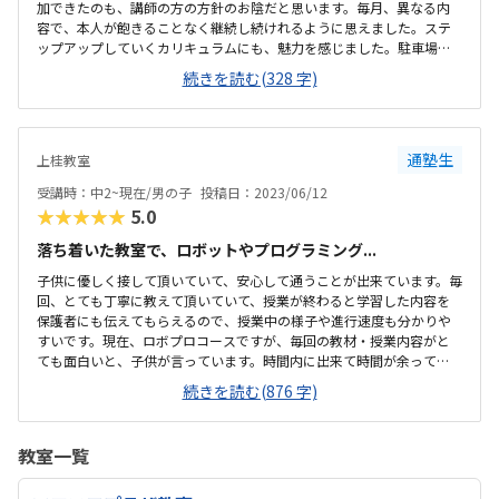
加できたのも、講師の方の方針のお陰だと思います。毎月、異なる内
容で、本人が飽きることなく継続し続けれるように思えました。ステ
ップアップしていくカリキュラムにも、魅力を感じました。駐車場が
あり、送迎しやすいのも良かったです（お迎え時は満車で入れなかっ
続きを読む(328 字)
たので、タイミングを工夫しないといけない気がします）施設自体
は、広くて、とても綺麗です。イスも充分にあり、送迎のついでに、親
が待って過ごすのも、苦じゃない気がします。初めて通うので、相場
がわかりませんが、プログラミング教室自体、安くはないと思うの
通塾生
上桂教室
で、妥当な金額ではないかなと思います。
受講時：中2~現在/男の子
投稿日：2023/06/12
★★★★★
5.0
落ち着いた教室で、ロボットやプログラミング...
子供に優しく接して頂いていて、安心して通うことが出来ています。毎
回、とても丁寧に教えて頂いていて、授業が終わると学習した内容を
保護者にも伝えてもらえるので、授業中の様子や進行速度も分かりや
すいです。現在、ロボプロコースですが、毎回の教材・授業内容がと
ても面白いと、子供が言っています。時間内に出来て時間が余って
も、先生が追加の課題を出して下さるので、時間中ずっと夢中でロボ
続きを読む(876 字)
ットを触れるようです。また、工具を使って組み立てるロボットは、
ブロックで作るタイプと少し違うので、新しい楽しさがあり、毎回授
業をワクワクして楽しみにしています。駅からすごく近いのですが、
教室一覧
交通量が少し多いので、そこだけが残念です。車椅子での移動なの
で、バスが来ると道幅が少し狭く、通れるのですが怖いです。普通に