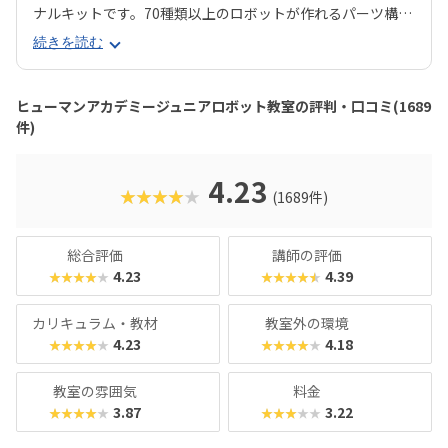
ナルキットです。70種類以上のロボットが作れるパーツ構成
で、飽きずに続けやすい点も特徴です。 月2回の90分授業で
続きを読む
は、ロボットを完成させる「基本製作」と、オリジナル改造
に挑戦する「応用実践」を繰り返す設計。子どもたちは毎
回、新しい達成感と成長を実感できる仕組みになっていま
ヒューマンアカデミージュニアロボット教室の評判・口コミ(1689
す。 自ら考え、試行錯誤しながらロボットを動かす経験は、
件)
創造力や論理的思考力を育むだけでなく、学ぶ楽しさそのも
のを教えてくれるはずです。
4.23
★★★★★
(1689件)
総合評価
講師の評価
4.23
4.39
★★★★★
★★★★★
カリキュラム・教材
教室外の環境
4.23
4.18
★★★★★
★★★★★
教室の雰囲気
料金
3.87
3.22
★★★★★
★★★★★