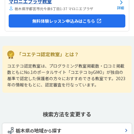
マロニエプラザ教室
歩いて通うのには問題無いと思います。一人で使える長いテーブルを
使用出来るので、ゆったりと受講できます。他の方の部品...
詳細
栃木県宇都宮市元今泉6丁目1-37 マロニエプラザ
無料体験レッスン申込みはこちら
「コエテコ認定教室」とは？
コエテコ認定教室は、プログラミング教室掲載数・口コミ掲載
数ともにNo.1のポータルサイト「コエテコ byGMO」が独自の
基準で認定した保護者の方々におすすめできる教室です。2023
年の情報をもとに、認定審査を行なっています。
検索方法を変更する
栃木県
地域
探す
の
から