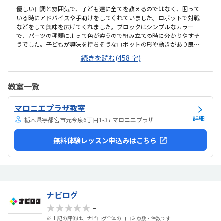
優しい口調と雰囲気で、子ども達に全てを教えるのではなく、困って
いる時にアドバイスや手助けをしてくれていました。ロボットで対戦
などをして興味を広げてくれました。ブロックはシンプルなカラー
で、パーツの種類によって色が違うので組み立ての時に分かりやすそ
うでした。子どもが興味を持ちそうなロボットの形や動きがあり良か
ったです。駐車場は停めやすく、分かりやすい場所にあるので助かり
続きを読む(458 字)
ます。近くに別の施設もあるので、習ってない兄弟が過ごしやすいと
思いました。教室はシンプルで余計なものが置いてないので集中でき
そうです。清潔な空間でした。授業を1日に2コマとれたり、翌月に回
教室一覧
したりできるのは助かります。料金は今の物価で考えれば高いとは思
いませんが、子どもの成長具合で判断すると思います。子どもが自発
マロニエプラザ教室
的にどんどん作り進めていったのには正直驚きました。最初からたく
さんあれこれ説明されずブロックを触らせてもらったの...
詳細
栃木県宇都宮市元今泉6丁目1-37 マロニエプラザ
無料体験レッスン申込みはこちら
ナビログ
★★★★★
-
※ 上記の評価は、ナビログ全体の口コミ点数・件数です