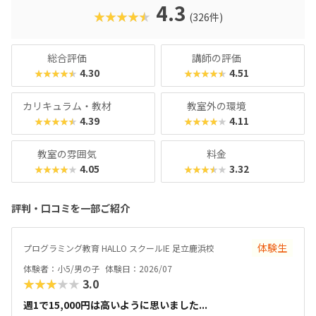
名。学習計画や講師とのマッチングに使われるそうで、「教
4.3
★★★★★
(326件)
材はいいけど、先生との相性が……」なんてトラブルも極力
防ぎます。入り口は楽しく、奥行きはどこまでも！ぜひお近
くの教室に足を運んでみてくださいね。
総合評価
講師の評価
4.30
4.51
★★★★★
★★★★★
カリキュラム・教材
教室外の環境
4.39
4.11
★★★★★
★★★★★
教室の雰囲気
料金
4.05
3.32
★★★★★
★★★★★
評判・口コミを一部ご紹介
体験生
プログラミング教育 HALLO スクールIE 足立鹿浜校
体験者：小5/男の子
体験日：2026/07
★★★★★
3.0
週1で15,000円は高いように思いました...