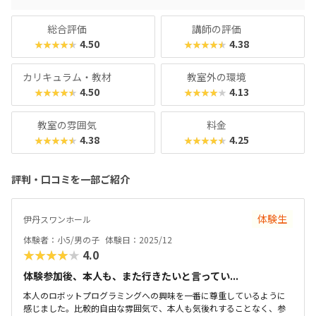
び”で終わらせず、“学問”として深めたいご家庭にこそ、ぜ
ひ体験していただきたい教室です。
総合評価
講師の評価
4.50
4.38
★★★★★
★★★★★
カリキュラム・教材
教室外の環境
4.50
4.13
★★★★★
★★★★★
教室の雰囲気
料金
4.38
4.25
★★★★★
★★★★★
評判・口コミを一部ご紹介
体験生
伊丹スワンホール
体験者：小5/男の子
体験日：2025/12
★★★★★
4.0
体験参加後、本人も、また行きたいと言ってい...
本人のロボットプログラミングへの興味を一番に尊重しているように
感じました。比較的自由な雰囲気で、本人も気後れすることなく、参