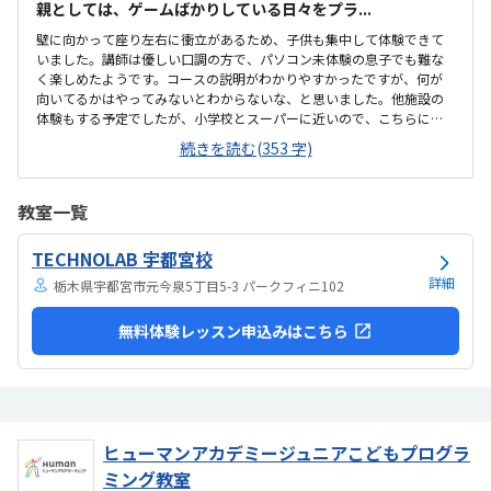
親としては、ゲームばかりしている日々をプラ...
壁に向かって座り左右に衝立があるため、子供も集中して体験できて
いました。講師は優しい口調の方で、パソコン未体験の息子でも難な
く楽しめたようです。コースの説明がわかりやすかったですが、何が
向いてるかはやってみないとわからないな、と思いました。他施設の
体験もする予定でしたが、小学校とスーパーに近いので、こちらに決
めました。息子はゲーミングチェアに初めて座れて嬉しかったようで
続きを読む(353 字)
す。開放的というよりは、落ち着いて楽しめるところが、息子には合
っていそうです。少し高いなという印象ですが、自宅のパソコンから
も利用できるとの事なので、やる気次第では納得できそうだなと思い
教室一覧
ました。日頃はSwitchで、マイクラやぽこあポケモンで建築を楽しん
でいます。担当の方と相談して今回のコースが向いてるんじゃないか
TECHNOLAB 宇都宮校
と勧められました。
詳細
栃木県宇都宮市元今泉5丁目5-3 パークフィニ102
無料体験レッスン申込みはこちら
ヒューマンアカデミージュニアこどもプログラ
ミング教室