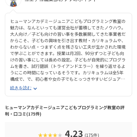
ヒューマンアカデミージュニアこどもプログラミング教室の
魅力は、なんといっても運営会社が蓄積してきたノウハウ。
大人向け／子ども向けの習い事を多数展開してきた事業者だ
からこそ、子どもの興味を引き出す教材・カリキュラムや、
わからない点・つまずく点を残さない工夫が生かされた環境
で学ぶことができます。授業は月2回、90分ずつと子ども向
けの習い事にしては長めの設定。子どもが自発的にプログラ
ムを書き、試行錯誤（トライアンドエラー）を繰り返せるよ
うにこの時間になっているそうです。カリキュラムは全5年
構成で、で、初心者や女の子でもとっつきやすいビジュアル
プログラミングツール「Scratch（スクラッチ）」から初め
続きを読む
て、エンジニアが実際に使用するプログラミング言語「Java
Script」までステップアップすることができます。ベーシッ
クコースではマウス操作など、パソコンの操作自体から学べ
ヒューマンアカデミージュニアこどもプログラミング教室の評
るので、自宅でまったくパソコンをさわったことのないお子
判・口コミ(175件)
さんでも戸惑うことなく授業に入っていけるでしょう。大学
入試やオフィスワークなど、「将来のことを考えて習わせて
おきたい」方におすすめのスクールといえます。また、いず
4.23
★★★★★
(175件)
れもヒューマンオリジナルの教材で学べるので、高クオリテ