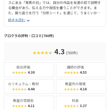
スにある「発表の日」では、自分の作品を友達の前で説明す
る機会があり、伝える力や自信を養うことができます。ま
た、振り返りを行う「分析シート」を通じて、うまくいかな
かった点をどう改善するかを考える習慣が身に付くのも特徴
続きを読む
です。さらに、講師は子どもたちの答えを引き出すコーチン
グ型指導を採用。自分で考え、解決する力を育みます。全国
600以上の教室で展開され、初めてでも安心して参加できる
プロクラの評判・口コミ(760件)
無料体験も実施中。遊びながら未来につながる力を育てられ
る、今注目のプログラミング教室です。
4.3
★★★★★
(760件)
総合評価
講師の評価
4.30
4.53
★★★★★
★★★★★
カリキュラム・教材
教室外の環境
4.44
4.16
★★★★★
★★★★★
教室の雰囲気
料金
4.11
3.27
★★★★★
★★★★★