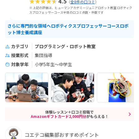
★★★★★
4.5
（
全8件の口コミ
）
※ 上記の評価は、ヒューマンアカデミージュニアロボット教室 ロボティク
スプロフェッサーコース全体の口コミ点数・件数です
さらに専門的な領域へロボティクスプロフェッサーコースロボ
ット博士養成講座
カテゴリ
プログラミング・ロボット教室
授業形式
集団指導
対象学年
小学5年生～中学生
体験レッスン＋口コミ投稿で
Amazonギフトカード2,000円分
がもらえる！
コエテコ編集部おすすめポイント