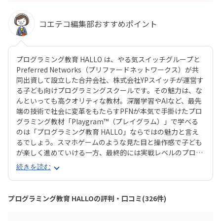
コエテコ編集部おすすめポイント
プログラミング教育 HALLO は、やる気スイッチグループと
Preferred Networks（プリファードネットワークス）が共
同出資して設立した合弁会社、株式会社YPスイッチが運営す
る子ども向けプログラミングスクールです。その魅力は、な
んといっても高クオリティな教材。深層学習やAIなど、最先
端の技術で社会に変革をもたらすPFNが本気で手掛けたプロ
グラミング教材「Playgram™（プレイグラム）」で学べる
のは「プログラミング教育 HALLO」ならではの魅力と言え
るでしょう。スマホゲームのような見た目と操作感で子ども
が楽しく進めていける一方、最終的には実戦レベルのプログ
ラミングスキルが身につく「Playgram」には、まるでマイ
続きを読む
ンクラフト（マイクラ）のように3D空間をデザインできるモ
ードも。子どもの創造性と技術力、そのどちらも高めていけ
るスクールをお探しのご家庭にぴったりのスクールです。ま
プログラミング教育 HALLOの評判・口コミ(326件)
た、運営元のやる気スイッチグループといえば、子どもの性
格や学習タイプを見極める「個性診断テスト（ETS）」も有