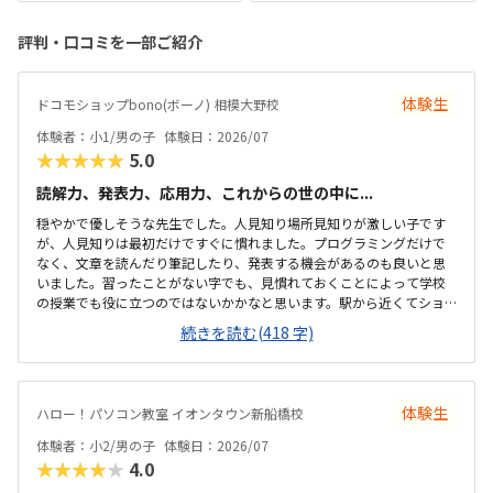
評判・口コミを一部ご紹介
体験生
ドコモショップbono(ボーノ) 相模大野校
体験者：小1/男の子
体験日：2026/07
★★★★★
5.0
読解力、発表力、応用力、これからの世の中に...
穏やかで優しそうな先生でした。人見知り場所見知りが激しい子です
が、人見知りは最初だけですぐに慣れました。プログラミングだけで
なく、文章を読んだり筆記したり、発表する機会があるのも良いと思
いました。習ったことがない字でも、見慣れておくことによって学校
の授業でも役に立つのではないかかなと思います。駅から近くてショ
ッピングモールの中にあるので便利です。車で来ても授業分の駐車券
続きを読む(418 字)
は付けてくれるそうです。ドコモショップ内なので音が気になるかと
思いましたが、扉を閉めればそんなに気になりませんでした。一面ガ
ラスなので程よい解放感で授業の様子が見れます。プログラミング教
室としてはこれくらいかな、という印象です。教材はマイクラなので
体験生
ハロー！パソコン教室 イオンタウン新船橋校
プライベートでも使えるからいいかな、と思ってます。学校で使って
いるパソコンはタッチパネルタイプなので、キーボードは打てるかな
体験者：小2/男の子
体験日：2026/07
と心配でしたが、すぐに慣れました。コマンド１つでた...
★★★★★
4.0