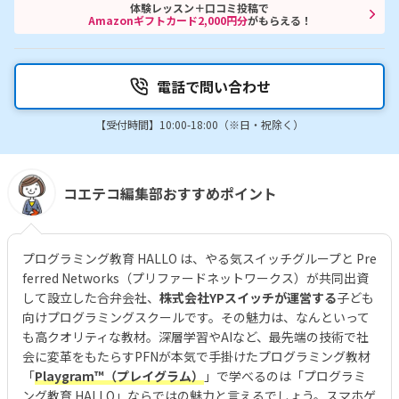
体験レッスン＋口コミ投稿で
Amazonギフトカード2,000円分
がもらえる！
電話で問い合わせ
【受付時間】10:00-18:00（※日・祝除く）
コエテコ編集部おすすめポイント
プログラミング教育 HALLO は、やる気スイッチグループと Pre
ferred Networks（プリファードネットワークス）が共同出資
して設立した合弁会社、
株式会社YPスイッチが運営する
子ども
向けプログラミングスクールです。その魅力は、なんといって
も高クオリティな教材。深層学習やAIなど、最先端の技術で社
会に変革をもたらすPFNが本気で手掛けたプログラミング教材
「
Playgram™（プレイグラム）
」で学べるのは「プログラミ
ング教育 HALLO」ならではの魅力と言えるでしょう。スマホゲ