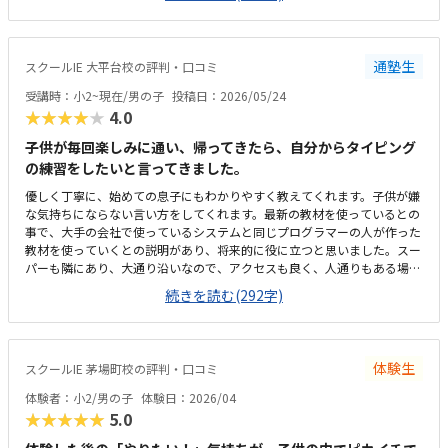
たものを発表すると聞いていたが、実施してないみたい。駅からは徒歩で
すぐ来れる距離で、一本道だから迷うことなく来れるので立地は良いと思
います。駐車場はないので、車の送迎は路上駐車になります。駐輪スペー
スはあるので子供一人でも近い人なら行けると思います。奥の方まで覗い
通塾生
スクールIE 大平台校の評判・口コミ
たことはないので詳しくはわからないが、入り口や教室の内装は奇麗だと
思います。気軽に入りやすい感じがします。ひとそれぞれになってしまい
受講時：小2~現在/男の子
投稿日：2026/05/24
ますので何とも言えませんが、オンラインでなく、対面で教えてくれるの
★★★★★
4.0
で、妥当な金額と思います。子供には楽しいみたいで、家でも自由にプロ
グラミングを進めています。たまにゲームみたいなものを作っていて、親
子供が毎回楽しみに通い、帰ってきたら、自分からタイピング
に「やってみて」と言ってきます。プログラミング能力だけでなく創造力
の練習をしたいと言ってきました。
も養われているのかなと感じます。今のところは特にありません。オンラ
優しく丁寧に、始めての息子にもわかりやすく教えてくれます。子供が嫌
インでなく、対面での受講は、人と接する機会の場としても良いと思いま
な気持ちにならない言い方をしてくれます。最新の教材を使っているとの
す。
事で、大手の会社で使っているシステムと同じプログラマーの人が作った
教材を使っていくとの説明があり、将来的に役に立つと思いました。スー
パーも隣にあり、大通り沿いなので、アクセスも良く、人通りもある場所
なので、安心です。いつもキレイに掃除もされていて、雰囲気も良く過ご
続きを読む(292字)
しやすいと思います。ただ、靴を脱ぐ所と中の境がマットだけなのて、雨
が強い日は大丈夫かなっと思います。まだ通い始めたばかりなのでわから
ないが、追加でかかるとかはなさそうなので、良かったです。
体験生
スクールIE 茅場町校の評判・口コミ
体験者：小2/男の子
体験日：2026/04
★★★★★
5.0