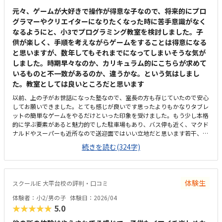
元々、ゲームが大好きで操作が得意な子なので、将来的にプロ
グラマーやクリエイターになりたくなった時に苦手意識がなく
なるようにと、小3でプログラミング教室を検討しました。子
供が楽しく、手順を考えながらゲームをすることは得意になる
と思いますが、数年してもそれまでになってしまいそうな気が
しました。時期早々なのか、カリキュラム的にこちらが求めて
いるものと不一致があるのか、違うかな。という気はしまし
た。教室としては良いところだと思います
以前、上の子がお世話になった塾なので、室長の方も存じていたので安心
してお願いできました。とても感じが良いです思ったよりもかなりタブレ
ットの簡単なゲームをやるだけといった印象を受けました。もう少し本格
的に学ぶ要素があると魅力的でした駐車場もあり、バス停も近く、マクド
ナルドやスーパーも近所なので送迎面ではいい立地だと思います若干、狭
さは感じますが、清潔感はあります。土禁なのでとても綺麗です。タブレ
続きを読む(324字)
ットではなくちゃんとしたパソコンがあるといいのになと思いますゲーム
要素が強いカリキュラムにしては高額に感じてしまいました。設備費や教
材費のようなものを含めると結構負担なので、成長を感じにくいプログラ
ミングの適正料金がわかりません子供は楽しかったようです
体験生
スクールIE 大平台校の評判・口コミ
体験者：小2/男の子
体験日：2026/04
★★★★★
5.0