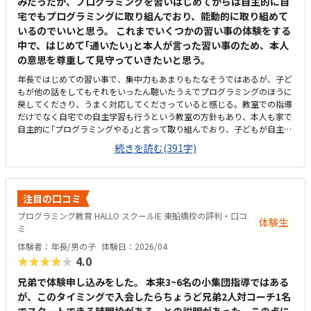
みだったが、プログラミングを習いはじめてからは自主的に自
宅でもプログラミングに取り組んでおり、能動的に取り組めて
いるのでいいと思う。 これまでいくつかの習い事の体験をする
中で、はじめて｢通いたい｣と本人が言った習い事のため、本人
の意思を尊重して見守っていきたいと思う。
年長ではじめての習い事で、集中力もあまりもたなそうではあるが、子ど
もが他の話をしてもそれをいったん聴いたうえでプログラミングのほうに
戻してくださり、うまく対応してくださっていると感じる。教室での指導
だけでなく自宅での自主学習も行うという教室の方針もあり、本人も家で
自主的に｢プログラミングやる｣と言って取り組んでおり、子どもが自主的
に取り組みたくなる教材だと感じる。駅からも程近く、駐輪場もあるため
続きを読む(391字)
通いやすいと思う。ただ、プログラミングHALLOを目的に来ると個別指導
スクールIEの看板しかないため、初回は少し迷ってしまった。プログラミ
ング教室と個別指導塾が同じ空間内で行われているため、プログラミング
中にまわりから数学や英語の指導の声が聞こえる。全体的に学習に集中で
注目の口コミ
きる環境だと思う。受講している子どもがまだ未就学児であるため、未就
プログラミング教育 HALLO スクールIE 東船橋校の評判・口コ
学児のプログラミングとしては割高のように感じる。
体験生
ミ
体験者：年長/男の子
体験日：2026/04
★★★★★
4.0
兄弟で体験申し込みをした。 本来3~6名の小集団指導ではある
が、このタイミングで入会したらちょうど兄弟2人対コーチ1名