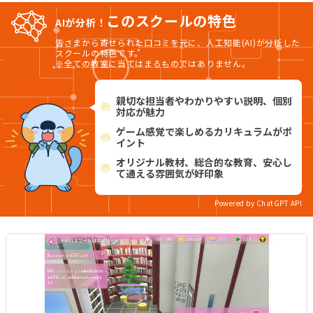
このスクールの特色
AIが分析！
皆さまから寄せられた口コミを元に、人工知能(AI)が分析した
スクールの特色です。
※全ての教室に当てはまるものではありません。
親切な担当者やわかりやすい説明、個別
対応が魅力
ゲーム感覚で楽しめるカリキュラムがポ
イント
オリジナル教材、総合的な教育、安心し
て通える雰囲気が好印象
Powered by ChatGPT API