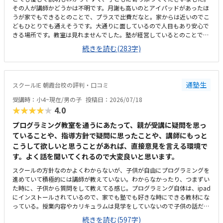
その人が講師かどうかは不明です。月謝も高いのとアイパッドがあったほ
うが家でもできるとのことで、プラスで出費だなと。家からは近いのでこ
どもひとりでも通えそうです。大通りに面しているので人目もあり安心で
きる場所です。教室は見れませんでした。塾が経営しているとのことで塾
の方の教室は少し覗けました。建物自体が古い感じでした。週1で15,000
続きを読む(283字)
円は高いように思いました。もう少し回数を増やしてもらうか、下げても
らえると助かります。説明してくれた方はとても説明がわかりやすく、こ
どもに寄り添ってくださいました。
通塾生
スクールIE 朝霞台校の評判・口コミ
受講時：小4~現在/男の子
投稿日：2026/07/18
★★★★★
4.0
プログラミング教室を通うにあたって、親が受講に疑問を思っ
ていることや、指導方針で疑問に思ったことや、講師にもっと
こうして欲しいと思うことがあれば、直接意見を言える環境で
す。よく話を聞いてくれるので大変良いと思います。
スクールの方針なのかよくわからないが、子供が自由にプログラミングを
進めていて積極的には講師が教えていない。わからなかったり、つまずい
た時に、子供から質問をして教えてる感じ。プログラミング自体は、ipad
にインストールされているので、家でも塾でも好きな時にできる教材にな
っている。授業内容やカリキュラムは見学をしていないので子供の話だ
が、積極的に講師が教えていないみたい。月1回はプログラミングで作っ
続きを読む(597字)