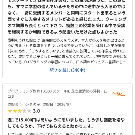
でスタートできる時間枠がある、との説明があった。この点に
も、すでに学習の進んでいる子たちの中に途中から入るのでは
なく、一緒に受講するメンバーと同時にスタート出来るという
面ですぐに入会するメリットがあると感じた また、クーリング
オフ期限も長くとって下さり、複数回の授業を受ける中で受講
を継続するか判断できるよう配慮いただけた点もよかった
説明をうけた際には｢直接的に答えを与えず、本人が答えを導き出せるよ
うに考えさせる指導をする｣という話で聞いていたが、体験した子が就学
前のためか、｢こうするといいよ｣と直接的に説明している印象を受けた。
ただ、成功すると子どもと一緒に喜んでくれていた。現在高校で必修とな
っているプログラミングの学習について、日本語のビジュアル言語からは
じめ、本格的なテキストコーディングまでを段階的にステップアップして
続きを読む(540字)
繋げ将来必要な力まで着実に身に付けることが出来そうだと感じた。ま
た、ゲームを作成し他の生徒から評価をうけることが出来るという仕組み
も、子どもが興味をもって取り組めそうだと感じた。駅からさほど離れて
おらず、自転車置場もあるため通いやすいと思うただ、看板としては同教
プログラミング教育 HALLO スクールIE 足立鹿浜校の評判・口
体験生
室内で行われている【個別指導スクールIE】の表記しか見受けられず、
コミ
【HALLO】の教室が別にあるのか少し迷ってしまった。教室内の色調も明
体験者：小5/男の子
体験日：2026/07
るく、居心地はいいと感じた。ただ、同一の教室内で教科学習の個別指導
★★★★★
3.0
も行われているため、未就学児のプログラミング指導の声が、他の子の学
習の妨げにならないか気にかかる料金設定は特に目立って高くも低くもな
週1で15,000円は高いように思いました。もう少し回数を増や
く適正だと感じた。4月のキャンペーンで入会費無料という説明もあり、
してもらうか、下げてもらえると助かります。
体験時に入会を決めた
とても優しく説明もわかりやすく、子どもに寄り添ってくださいました。