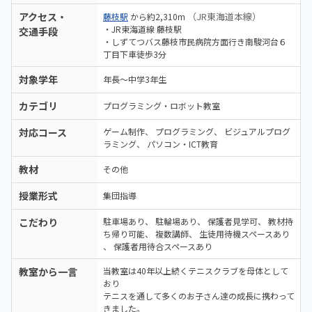
アクセス・
（JR東海道本線）
藤枝駅
から約2,310m
・JR東海道線 藤枝駅
交通手段
・しずてつバス藤枝市民病院方面行き南駿河台６
丁目下車徒歩3分
対象学年
年長～中学3年生
カテゴリ
プログラミング・ロボット教室
対応コース
ゲーム制作
プログラミング
ビジュアルプログ
ラミング
パソコン・ICT教育
教材
その他
授業形式
集団指導
こだわり
駐車場あり
駐輪場あり
保護者見学可
教材持
ち帰り可能
複数講師
生徒用待機スペースあり
保護者用待合スペースあり
教室から一言
当教室は40年以上続くテニスクラブを母体として
おり
テニスを通して多くのお子さん達の成長に携わって
きました。