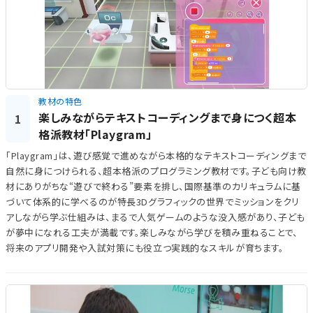
教材の特色
楽しみながらテキストコーディングまで身につく超本
1
格派教材「Playgram」
「Playgram」は、遊び感覚で進めながら本格的なテキストコーディングまで
自然に身につけられる、超本格派のプログラミング教材です。子ども向け教
材にありがちな“遊びで終わる”要素を排し、国際基準のカリキュラムに基
づいて体系的に学べるのが特長3Dグラフィックの世界でミッションをクリ
アしながら学ぶ仕組みは、まるで人気ゲームのような没入感があり、子ども
が夢中になれる工夫が満載です。楽しみながら学びを積み重ねることで、
将来のアプリ開発や入試対策にも役立つ実践的なスキルが育ちます。