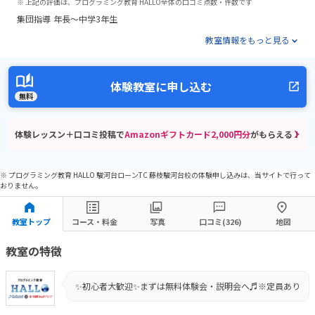
※ 上記の評価は、プログラミング教育 HALLO全体の口コミ点数・件数です
集団指導
年長～中学3年生
教室情報をもっと見る
体験教室に申し込む
無料
体験レッスン＋口コミ投稿で
Amazonギフトカード2,000円分
がもらえる！
※ プログラミング教育 HALLO 駿河台ローンTC 藤枝駿河台校の体験申し込みは、当サイトで行って
おりません。
教室トップ
コース・料金
写真
口コミ(326)
地図
教室の特徴
✨初心者大歓迎✨まずは無料体験会・説明会へ♬※定員あり