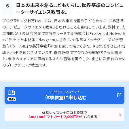
日本の未来を創るこどもたちに、世界基準のコンピュ
6
ーターサイエンス教育を。
プログラミング教育HALLOは、日本の未来を担う子どもたちに「世界基準
のコンピュータサイエンス教育」を届けることを目指しています。教材は、人
工知能（AI）の研究開発で世界をリードする株式会社Preferred Network
sが手掛けた本格派「Playgram」。さらに、やる気スイッチグループが学習
塾「スクールIE」や英語学童「Kids Duo」で培ってきた、やる気を引き出す指
導メソッドを融合させています。遊び感覚で学びながら継続できる仕組み
と、未来のキャリアに直結するスキル習得を両立した、まさに次世代のため
のプログラミング教室です。
＼ 1分で申し込み完了！ ／
体験教室に申し込む
無料
体験レッスン＋口コミ投稿で
Amazonギフトカード2,000円分
がもらえる！