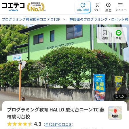
AIに相談
リスト
履歴
メニュー
プログラミング教室検索コエテコTOP
静岡県のプログラミング・ロボット教
共有
追加
1
/ 10
プログラミング教育 HALLO 駿河台ローンTC 藤
枝駿河台校
★★★★★
4.3
（
全326件の口コミ
）