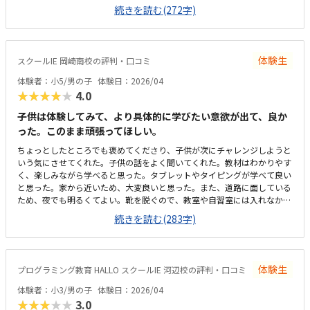
すが、集中はできるのかなと思います。習い事と習い事の合間にできれば
続きを読む(272字)
と思って探していますが、少し高めだなという印象があります。まだ内容
をちゃんとやっていないので何とも言えませんが、興味はありそうな項目
だなと思います。
体験生
スクールIE 岡崎南校の評判・口コミ
体験者：小5/男の子
体験日：2026/04
★★★★★
4.0
子供は体験してみて、より具体的に学びたい意欲が出て、良か
った。このまま頑張ってほしい。
ちょっとしたところでも褒めてくださり、子供が次にチャレンジしようと
いう気にさせてくれた。子供の話をよく聞いてくれた。教材はわかりやす
く、楽しみながら学べると思った。タブレットやタイピングが学べて良い
と思った。家から近いため、大変良いと思った。また、道路に面している
ため、夜でも明るくてよい。靴を脱ぐので、教室や自習室には入れなかっ
たが、とても綺麗で、環境よく学べると思った。想定よりも維持費を含め
続きを読む(283字)
て金額がしたので、3にしました。タブレットとか持ち込みでもう少し安
くなるといいなと思った。子供は時間を忘れて、体験していたので、良か
った。家でも学べる環境にしてあげたい。
体験生
プログラミング教育 HALLO スクールIE 河辺校の評判・口コミ
体験者：小3/男の子
体験日：2026/04
★★★★★
3.0