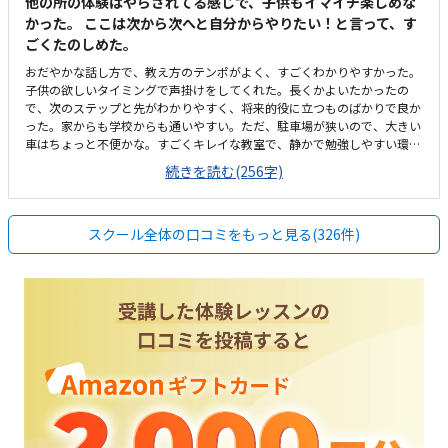
他の所の体験はやらされてる感じで、子供もイマイチ楽しめな
かった。 ここは次から次へと自分からやりたい！と言って、す
ごくたのしめた。
おだやかな話し方で、教え方のテンポがよく、すごくわかりやすかった。
子供の欲しいタイミングで声掛けをしてくれた。長くかよいたかったの
で、次のステップと先がわかりやすく、将来的役に立つものばかりで良か
った。家からも学校からも通いやすい。ただ、駐車場が狭いので、大きい
車はちょっと不便かな。すごくキレイな教室で、静かで勉強しやすい環境
だった。椅子も机も玄関もキレイだった。先行投資だと思ってます。ちょ
続きを読む(256字)
っと高め。半年に一回またお金がまとまってかかるのは、痛いかな。教え
方のテンポがちょうどよく、子供がすごく楽しめました。
スクール全体の口コミをもっと見る(326件)