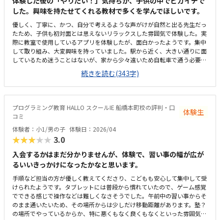
体験した後の「やりたい！」気持ちが、子供の中でピカイチで
した。興味を持たせてくれる教材で多くを学んでほしいです。
優しく、丁寧に、かつ、自分で考えるような声がけが自然と出る先生だっ
たため、子供も初対面とは思えないリラックスした雰囲気で体験した。実
際に教室で使用しているアプリを体験したが、面白かったようです。集中
して取り組み、大変興味を持っていました。駅から近く、大きい通りに面
しているため迷うことはないが、家から少々遠いため自転車で通う必要が
あり、車どおりが多い通りをいくつも通るのが心配。体験教室と実際の教
続きを読む(343字)
室が同じかどうか不明なため評価は３に。体験した教室は特に問題はない
と思う。少々高めに思う。しかし、おそらく共同開発されたアプリなの
で、仕方がないのではと理解した。大きく分けて二種類の教材を利用で
き、どちらもプログラミングを学ぶが、それを多方面から学べるのが素人
プログラミング教育 HALLO スクールIE 船橋本町校の評判・口
体験生
から見ても良いのではと思った。
コミ
体験者：小1/男の子
体験日：2026/04
★★★★★
3.0
入会するかはまだ分かりませんが、体験で、習い事の幅が広が
るいいきっかけになったかなと思います。
手順など担当の方が優しく教えてくださり、こどもも安心して集中して受
けられたようです。タブレットには普段から慣れていたので、ゲーム感覚
でできる感じで操作などは難しくなさそうでした。午前中の習い事からそ
のまま通いたいため、その場所からは少しだけ移動距離があります。塾？
の場所でやっているからか、特に悪くもなく良くもなくといった雰囲気で