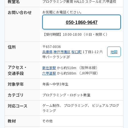
教室名
プログラミング教育 HALLO スクールIE 六甲道校
お問い合わせ
お気軽にお電話ください。
050-1860-9647
【受付時間】10:00-18:00（※日・祝除く）
住所
〒657-0036
兵庫県
神戸市灘区
桜口町
1丁目1-12 六
地図
甲パークランド2F
アクセス・
（阪神本線）
新在家駅
から約510m
交通手段
（JR神戸線）
六甲道駅
から約580m
対象学年
年長～中学3年生
カテゴリ
プログラミング・ロボット教室
対応コース
ゲーム制作
プログラミング
ビジュアルプログ
ラミング
教材
その他