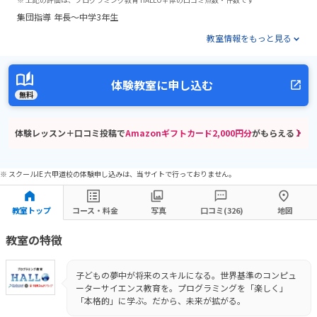
集団指導
年長～中学3年生
教室情報をもっと見る
体験教室に申し込む
無料
体験レッスン＋口コミ投稿で
Amazonギフトカード2,000円分
がもらえる！
※ スクールIE 六甲道校の体験申し込みは、当サイトで行っておりません。
教室トップ
コース・料金
写真
口コミ(326)
地図
教室の特徴
子どもの夢中が将来のスキルになる。世界基準のコンピュ
ーターサイエンス教育を。プログラミングを「楽しく」
「本格的」に学ぶ。だから、未来が拡がる。