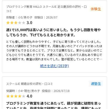
も、子どもが興味をもって取り組めそうだと感じた。駅からさほど離れて
おらず、自転車置場もあるため通いやすいと思うただ、看板としては同教
プログラミング教育 HALLO スクールIE 足立鹿浜校の評判・口
体験生
室内で行われている【個別指導スクールIE】の表記しか見受けられず、
コミ
【HALLO】の教室が別にあるのか少し迷ってしまった。教室内の色調も明
体験者：小5/男の子
体験日：2026/07
るく、居心地はいいと感じた。ただ、同一の教室内で教科学習の個別指導
★★★★★
3.0
も行われているため、未就学児のプログラミング指導の声が、他の子の学
習の妨げにならないか気にかかる料金設定は特に目立って高くも低くもな
週1で15,000円は高いように思いました。もう少し回数を増や
く適正だと感じた。4月のキャンペーンで入会費無料という説明もあり、
してもらうか、下げてもらえると助かります。
体験時に入会を決めた
とても優しく説明もわかりやすく、子どもに寄り添ってくださいました。
その人が講師かどうかは不明です。月謝も高いのとアイパッドがあったほ
うが家でもできるとのことで、プラスで出費だなと。家からは近いのでこ
どもひとりでも通えそうです。大通りに面しているので人目もあり安心で
きる場所です。教室は見れませんでした。塾が経営しているとのことで塾
の方の教室は少し覗けました。建物自体が古い感じでした。週1で15,000
続きを読む(283字)
円は高いように思いました。もう少し回数を増やしてもらうか、下げても
らえると助かります。説明してくれた方はとても説明がわかりやすく、こ
どもに寄り添ってくださいました。
通塾生
スクールIE 朝霞台校の評判・口コミ
受講時：小4~現在/男の子
投稿日：2026/07/18
★★★★★
4.0
プログラミング教室を通うにあたって、親が受講に疑問を思っ
ていることや、指導方針で疑問に思ったことや、講師にもっと