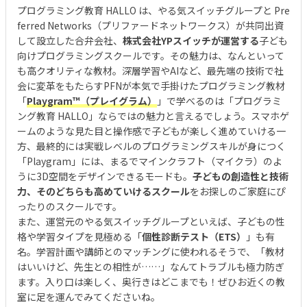
プログラミング教育 HALLO は、やる気スイッチグループと Pre
ferred Networks（プリファードネットワークス）が共同出資
して設立した合弁会社、
株式会社YPスイッチが運営する
子ども
向けプログラミングスクールです。その魅力は、なんといって
も高クオリティな教材。深層学習やAIなど、最先端の技術で社
会に変革をもたらすPFNが本気で手掛けたプログラミング教材
「
Playgram™（プレイグラム）
」で学べるのは「プログラミ
ング教育 HALLO」ならではの魅力と言えるでしょう。スマホゲ
ームのような見た目と操作感で子どもが楽しく進めていける一
方、最終的には実戦レベルのプログラミングスキルが身につく
「Playgram」には、まるでマインクラフト（マイクラ）のよ
うに3D空間をデザインできるモードも。
子どもの創造性と技術
力、そのどちらも高めていけるスクール
をお探しのご家庭にぴ
ったりのスクールです。
また、運営元のやる気スイッチグループといえば、子どもの性
格や学習タイプを見極める「
個性診断テスト（ETS）
」も有
名。学習計画や講師とのマッチングに使われるそうで、「教材
はいいけど、先生との相性が……」なんてトラブルも極力防ぎ
ます。入り口は楽しく、奥行きはどこまでも！ぜひお近くの教
室に足を運んでみてくださいね。