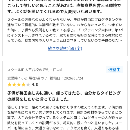
こうして欲しいと思うことがあれば、直接意見を言える環境で
す。よく話を聞いてくれるので大変良いと思います。
スクールの方針なのかよくわからないが、子供が自由にプログラミングを
進めていて積極的には講師が教えていない。わからなかったり、つまずい
た時に、子供から質問をして教えてる感じ。プログラミング自体は、ipad
にインストールされているので、家でも塾でも好きな時にできる教材にな
っている。授業内容やカリキュラムは見学をしていないので子供の話だ
が、積極的に講師が教えていないみたい。月1回はプログラミングで作っ
続きを読む(597字)
たものを発表すると聞いていたが、実施してないみたい。駅からは徒歩で
すぐ来れる距離で、一本道だから迷うことなく来れるので立地は良いと思
います。駐車場はないので、車の送迎は路上駐車になります。駐輪スペー
スはあるので子供一人でも近い人なら行けると思います。奥の方まで覗い
通塾生
スクールIE 大平台校の評判・口コミ
たことはないので詳しくはわからないが、入り口や教室の内装は奇麗だと
思います。気軽に入りやすい感じがします。ひとそれぞれになってしまい
受講時：小2~現在/男の子
投稿日：2026/05/24
ますので何とも言えませんが、オンラインでなく、対面で教えてくれるの
★★★★★
4.0
で、妥当な金額と思います。子供には楽しいみたいで、家でも自由にプロ
グラミングを進めています。たまにゲームみたいなものを作っていて、親
子供が毎回楽しみに通い、帰ってきたら、自分からタイピング
に「やってみて」と言ってきます。プログラミング能力だけでなく創造力
の練習をしたいと言ってきました。
も養われているのかなと感じます。今のところは特にありません。オンラ
優しく丁寧に、始めての息子にもわかりやすく教えてくれます。子供が嫌
インでなく、対面での受講は、人と接する機会の場としても良いと思いま
な気持ちにならない言い方をしてくれます。最新の教材を使っているとの
す。
事で、大手の会社で使っているシステムと同じプログラマーの人が作った
教材を使っていくとの説明があり、将来的に役に立つと思いました。スー
パーも隣にあり、大通り沿いなので、アクセスも良く、人通りもある場所