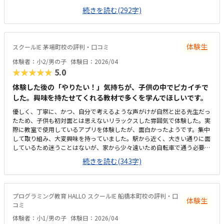
なので、安心です。いつもキレイに掃除もされていて、雰囲気も良く過ご
続きを読む(292字)
しやすいと思います。ただ、靴を脱ぐ所と中の境がマットだけなのて、雨
が強い日は大丈夫かなっと思います。まだ通い始めたばかりなのでわから
ないが、追加でかかるとかはなさそうなので、良かったです。
体験生
スクールIE 茅場町校の評判・口コミ
体験者：小2/男の子
体験日：2026/04
★★★★★
5.0
体験した後の「やりたい！」気持ちが、子供の中でピカイチで
した。興味を持たせてくれる教材で多くを学んでほしいです。
優しく、丁寧に、かつ、自分で考えるような声がけが自然と出る先生だっ
たため、子供も初対面とは思えないリラックスした雰囲気で体験した。実
際に教室で使用しているアプリを体験したが、面白かったようです。集中
して取り組み、大変興味を持っていました。駅から近く、大きい通りに面
しているため迷うことはないが、家から少々遠いため自転車で通う必要が
あり、車どおりが多い通りをいくつも通るのが心配。体験教室と実際の教
続きを読む(343字)
室が同じかどうか不明なため評価は３に。体験した教室は特に問題はない
と思う。少々高めに思う。しかし、おそらく共同開発されたアプリなの
で、仕方がないのではと理解した。大きく分けて二種類の教材を利用で
き、どちらもプログラミングを学ぶが、それを多方面から学べるのが素人
プログラミング教育 HALLO スクールIE 船橋本町校の評判・口
体験生
から見ても良いのではと思った。
コミ
体験者：小1/男の子
体験日：2026/04