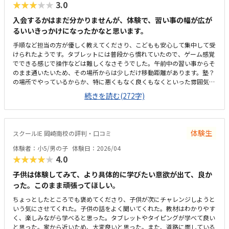
★★★★★
3.0
入会するかはまだ分かりませんが、体験で、習い事の幅が広が
るいいきっかけになったかなと思います。
手順など担当の方が優しく教えてくださり、こどもも安心して集中して受
けられたようです。タブレットには普段から慣れていたので、ゲーム感覚
でできる感じで操作などは難しくなさそうでした。午前中の習い事からそ
のまま通いたいため、その場所からは少しだけ移動距離があります。塾？
の場所でやっているからか、特に悪くもなく良くもなくといった雰囲気で
すが、集中はできるのかなと思います。習い事と習い事の合間にできれば
続きを読む(272字)
と思って探していますが、少し高めだなという印象があります。まだ内容
をちゃんとやっていないので何とも言えませんが、興味はありそうな項目
だなと思います。
体験生
スクールIE 岡崎南校の評判・口コミ
体験者：小5/男の子
体験日：2026/04
★★★★★
4.0
子供は体験してみて、より具体的に学びたい意欲が出て、良か
った。このまま頑張ってほしい。
ちょっとしたところでも褒めてくださり、子供が次にチャレンジしようと
いう気にさせてくれた。子供の話をよく聞いてくれた。教材はわかりやす
く、楽しみながら学べると思った。タブレットやタイピングが学べて良い
と思った。家から近いため、大変良いと思った。また、道路に面している