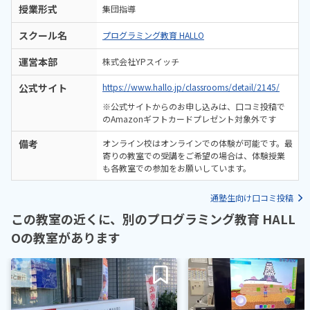
授業形式
集団指導
スクール名
プログラミング教育 HALLO
運営本部
株式会社YPスイッチ
公式サイト
https://www.hallo.jp/classrooms/detail/2145/
※公式サイトからのお申し込みは、口コミ投稿で
のAmazonギフトカードプレゼント対象外です
備考
オンライン校はオンラインでの体験が可能です。最
寄りの教室での受講をご希望の場合は、体験授業
も各教室での参加をお願いしています。
通塾生向け口コミ投稿
この教室の近くに、別のプログラミング教育 HALL
Oの教室があります