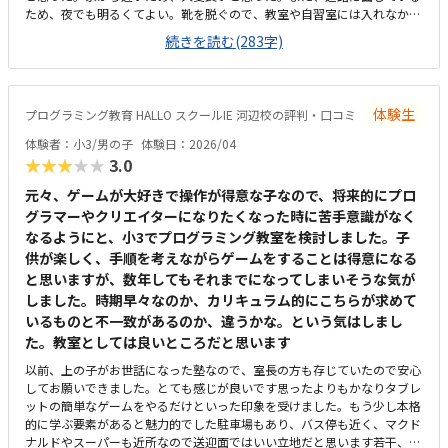
ため、夜でも明るくてよい。靴を脱ぐので、教室や自習室には入れなかっ
たが、とても綺麗で、環境よく学べると思った。想定よりも維持費を含め
続きを読む(283字)
て金額がしたので、3にしました。タブレットとか持ち込みでもう少し安
くなるといいなと思った。子供は時間を忘れて、体験していたので、良か
った。家でも学べる環境にしてあげたい。
体験生
プログラミング教育 HALLO スクールIE 河辺校の評判・口コミ
体験者：小3/男の子
体験日：2026/04
★★★★★
3.0
元々、ゲームが大好きで操作が得意な子なので、将来的にプロ
グラマーやクリエイターになりたくなった時に苦手意識がなく
なるようにと、小3でプログラミング教室を検討しました。子
供が楽しく、手順を考えながらゲームをすることは得意になる
と思いますが、数年してもそれまでになってしまいそうな気が
しました。時期早々なのか、カリキュラム的にこちらが求めて
いるものと不一致があるのか、違うかな。という気はしまし
た。教室としては良いところだと思います
以前、上の子がお世話になった塾なので、室長の方も存じていたので安心
してお願いできました。とても感じが良いです思ったよりもかなりタブレ
ットの簡単なゲームをやるだけといった印象を受けました。もう少し本格
的に学ぶ要素があると魅力的でした駐車場もあり、バス停も近く、マクド
ナルドやスーパーも近所なので送迎面ではいい立地だと思います若干、狭