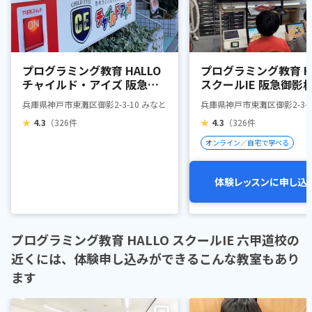
プログラミング教育 HALLO
プログラミング教育 HA
チャイルド・アイズ 阪急御
スクールIE 阪急御影
影校
兵庫県神戸市東灘区御影2-3-10 みなと銀行阪急御影支店ビル2F
兵庫県神戸市東灘区御影2-3-
★
4.3
（326件
★
4.3
（326件
オンライン／自宅で学べる
体験レッスンに申し込
プログラミング教育 HALLO スクールIE 六甲道校の
近くには、体験申し込みができるこんな教室もあり
ます