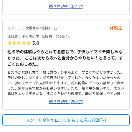
さは感じますが、清潔感はあります。土禁なのでとても綺麗です。タブレ
続きを読む(324字)
ットではなくちゃんとしたパソコンがあるといいのになと思いますゲーム
要素が強いカリキュラムにしては高額に感じてしまいました。設備費や教
材費のようなものを含めると結構負担なので、成長を感じにくいプログラ
ミングの適正料金がわかりません子供は楽しかったようです
体験生
スクールIE 大平台校の評判・口コミ
体験者：小2/男の子
体験日：2026/04
★★★★★
5.0
他の所の体験はやらされてる感じで、子供もイマイチ楽しめな
かった。 ここは次から次へと自分からやりたい！と言って、す
ごくたのしめた。
おだやかな話し方で、教え方のテンポがよく、すごくわかりやすかった。
子供の欲しいタイミングで声掛けをしてくれた。長くかよいたかったの
で、次のステップと先がわかりやすく、将来的役に立つものばかりで良か
った。家からも学校からも通いやすい。ただ、駐車場が狭いので、大きい
車はちょっと不便かな。すごくキレイな教室で、静かで勉強しやすい環境
だった。椅子も机も玄関もキレイだった。先行投資だと思ってます。ちょ
続きを読む(256字)
っと高め。半年に一回またお金がまとまってかかるのは、痛いかな。教え
方のテンポがちょうどよく、子供がすごく楽しめました。
スクール全体の口コミをもっと見る(326件)