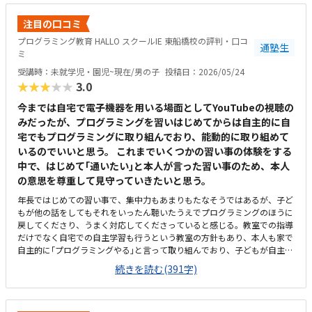
注目の口コミ
プログラミング教育 HALLO スクールIE 東船橋校の評判・口コ
通塾生
ミ
受講時：未就学児・園児~現在/男の子
投稿日：2026/05/24
★★★★★
3.0
今までは自宅で電子機器を用いる場面としてYouTubeの視聴の
みだったが、プログラミングを習いはじめてからは自主的に自
宅でもプログラミングに取り組んでおり、能動的に取り組めて
いるのでいいと思う。 これまでいくつかの習い事の体験をする
中で、はじめて｢通いたい｣と本人が言った習い事のため、本人
の意思を尊重して見守っていきたいと思う。
年長ではじめての習い事で、集中力もあまりもたなそうではあるが、子ど
もが他の話をしてもそれをいったん聴いたうえでプログラミングのほうに
戻してくださり、うまく対応してくださっていると感じる。教室での指導
だけでなく自宅での自主学習も行うという教室の方針もあり、本人も家で
自主的に｢プログラミングやる｣と言って取り組んでおり、子どもが自主的
に取り組みたくなる教材だと感じる。駅からも程近く、駐輪場もあるため
続きを読む(391字)
通いやすいと思う。ただ、プログラミングHALLOを目的に来ると個別指導
スクールIEの看板しかないため、初回は少し迷ってしまった。プログラミ
ング教室と個別指導塾が同じ空間内で行われているため、プログラミング