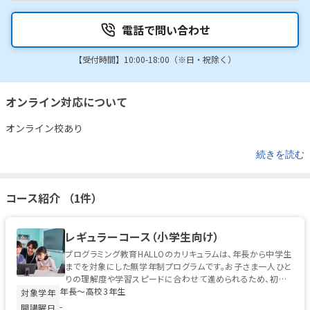
電話で問い合わせ
【受付時間】10:00-18:00（※日・祝除く）
オンライン対応について
オンライン校あり
続きを読む
コース紹介 （1件）
レギュラーコース（小学生向け）
プログラミング教育HALLOのカリキュラムは、年長から中学生
までを対象にした無学年制プログラムです。お子さま一人ひと
りの理解度や学習スピードに合わせて進められるため、初心
年長〜高校3年生
者から経験者まで安心して...
対象学年
-
開講曜日