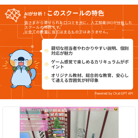
このスクールの特色
AIが分析！
皆さまから寄せられた口コミを元に、人工知能(AI)が分析した
スクールの特色です。
※全ての教室に当てはまるものではありません。
親切な担当者やわかりやすい説明、個別
対応が魅力
ゲーム感覚で楽しめるカリキュラムがポ
イント
オリジナル教材、総合的な教育、安心し
て通える雰囲気が好印象
Powered by ChatGPT API