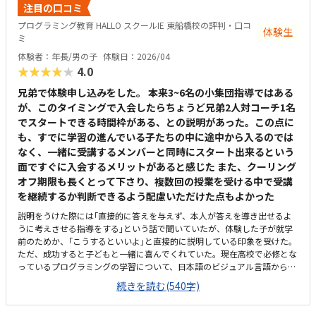
中にまわりから数学や英語の指導の声が聞こえる。全体的に学習に集中で
注目の口コミ
きる環境だと思う。受講している子どもがまだ未就学児であるため、未就
プログラミング教育 HALLO スクールIE 東船橋校の評判・口コ
学児のプログラミングとしては割高のように感じる。
体験生
ミ
体験者：年長/男の子
体験日：2026/04
★★★★★
4.0
兄弟で体験申し込みをした。 本来3~6名の小集団指導ではある
が、このタイミングで入会したらちょうど兄弟2人対コーチ1名
でスタートできる時間枠がある、との説明があった。この点に
も、すでに学習の進んでいる子たちの中に途中から入るのでは
なく、一緒に受講するメンバーと同時にスタート出来るという
面ですぐに入会するメリットがあると感じた また、クーリング
オフ期限も長くとって下さり、複数回の授業を受ける中で受講
を継続するか判断できるよう配慮いただけた点もよかった
説明をうけた際には｢直接的に答えを与えず、本人が答えを導き出せるよ
うに考えさせる指導をする｣という話で聞いていたが、体験した子が就学
前のためか、｢こうするといいよ｣と直接的に説明している印象を受けた。
ただ、成功すると子どもと一緒に喜んでくれていた。現在高校で必修とな
っているプログラミングの学習について、日本語のビジュアル言語からは
じめ、本格的なテキストコーディングまでを段階的にステップアップして
続きを読む(540字)
繋げ将来必要な力まで着実に身に付けることが出来そうだと感じた。ま
た、ゲームを作成し他の生徒から評価をうけることが出来るという仕組み