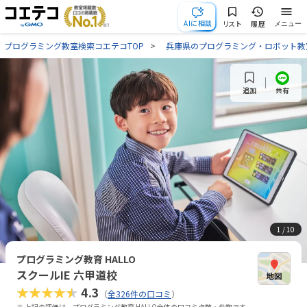
AIに相談
リスト
履歴
メニュー
プログラミング教室検索コエテコTOP
兵庫県のプログラミング・ロボット教
共有
追加
1
/ 10
プログラミング教育 HALLO
スクールIE 六甲道校
★★★★★
4.3
（
全326件の口コミ
）
※ 上記の評価は、プログラミング教育 HALLO全体の口コミ点数・件数です