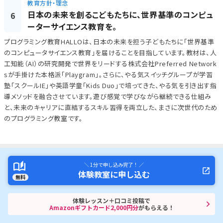
教育方針・理念
日本の未来を創るこどもたちに、世界基準のコンピュ
6
ーターサイエンス教育を。
プログラミング教育HALLOは、日本の未来を担う子どもたちに「世界基準
のコンピュータサイエンス教育」を届けることを目指しています。教材は、人
工知能（AI）の研究開発で世界をリードする株式会社Preferred Network
sが手掛けた本格派「Playgram」。さらに、やる気スイッチグループが学習
塾「スクールIE」や英語学童「Kids Duo」で培ってきた、やる気を引き出す指
導メソッドを融合させています。遊び感覚で学びながら継続できる仕組み
と、未来のキャリアに直結するスキル習得を両立した、まさに次世代のため
のプログラミング教室です。
＼ 1分で申し込み完了！ ／
体験教室に申し込む
無料
体験レッスン＋口コミ投稿で
Amazonギフトカード2,000円分
がもらえる！