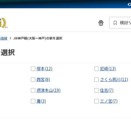
検討
の路線
JR神戸線(大阪～神戸)の駅を選択
選択
を
塚本(12)
尼崎(13)
西宮(8)
さくら夙川(11)
摂津本山(19)
住吉(7)
灘(3)
三ノ宮(7)