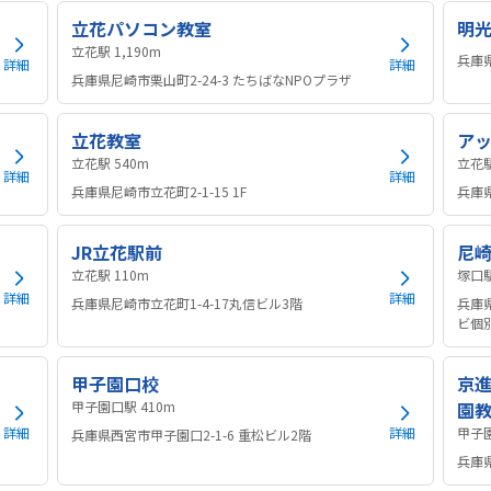
立花パソコン教室
明
立花駅 1,190m
兵庫県
詳細
詳細
兵庫県尼崎市栗山町2-24-3 たちばなNPOプラザ
立花教室
アッ
立花駅 540m
詳細
詳細
兵庫県尼崎市立花町2-1-15 1F
兵庫県
JR立花駅前
尼
立花駅 110m
詳細
詳細
兵庫県尼崎市立花町1-4-17丸信ビル3階
兵庫県
ビ個
甲子園口校
京進
甲子園口駅 410m
園
詳細
詳細
兵庫県西宮市甲子園口2-1-6 重松ビル2階
兵庫県