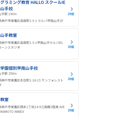
グラミング教育 HALLO スクールIE
南山手校
甲南山手駅 190m
詳細
神戸市東灘区森南町1-5-1 セルバ甲南山手2F
南山手教室
県神戸市東灘区森南町1-5-1甲南山手セルバB1
詳細
コーンスタジオ
造学園個別甲南山手校
甲南山手駅 290m
詳細
神戸市東灘区本庄町1-16-15 サンフォレスト
F
本教室
神戸市東灘区岡本1丁目14-9江南館2階東 AVE
詳細
OKAMOTO ANNEX