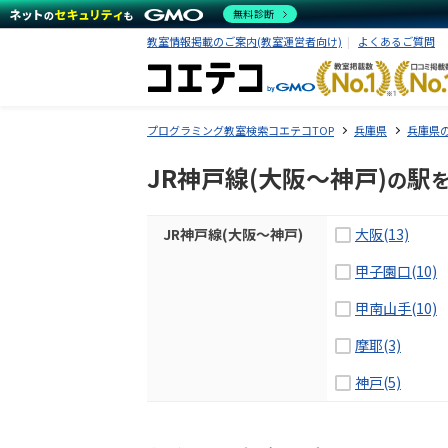
無料診断
教室情報掲載のご案内(教室運営者向け)
よくあるご質問
プログラミング教室検索コエテコTOP
兵庫県
兵庫県
JR神戸線(大阪～神戸)
駅
の
JR神戸線(大阪～神戸)
大阪(13)
甲子園口(10)
甲南山手(10)
摩耶(3)
神戸(5)