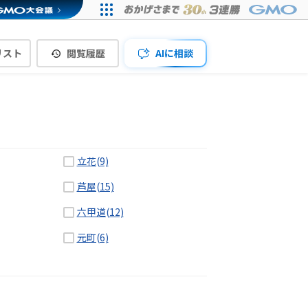
リスト
閲覧履歴
AIに相談
立花(9)
芦屋(15)
六甲道(12)
元町(6)