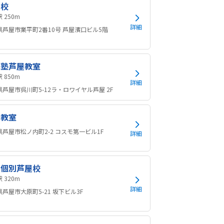
屋校
芦屋駅 250m
詳細
県芦屋市業平町2番10号 芦屋濱口ビル5階
本塾芦屋教室
打出駅 850m
詳細
県芦屋市呉川町5-12ラ・ロワイヤル芦屋 2F
屋教室
県芦屋市松ノ内町2-2 コスモ第一ビル1F
詳細
渕個別芦屋校
芦屋駅 320m
詳細
芦屋市大原町5-21 坂下ビル3F