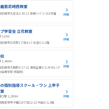
光義塾尼崎西教室
尼崎市大庄北3-30-12 宮崎ハイツ 102号室
詳細
プ学習会 立花教室
立花駅 110m
詳細
尼崎市立花町1丁目4-17 丸信ビル2階
崎校
塚口駅 1,460m
詳細
尼崎市大西町3-17-21 清和企業ビル3F301 (ナ
別指導学院 併設校)
の個別指導スクール・ワン 上甲子
教室
甲子園口駅 1,280m
詳細
西宮市甲子園口4丁目22-22 中田ビル2階