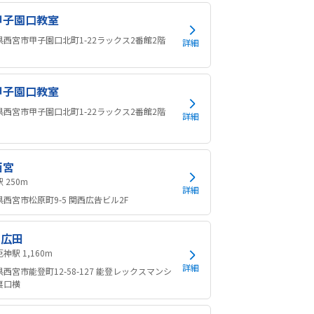
甲子園口教室
県西宮市甲子園口北町1-22ラックス2番館2階
詳細
甲子園口教室
県西宮市甲子園口北町1-22ラックス2番館2階
詳細
西宮
西宮駅 250m
詳細
西宮市松原町9-5 関西広告ビル2F
宮広田
門戸厄神駅 1,160m
詳細
西宮市能登町12-58-127 能登レックスマンシ
裏口横