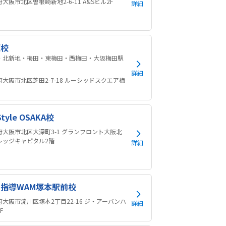
大阪市北区曽根崎新地2-6-11 A&Sビル2F
詳細
阪校
・北新地・梅田・東梅田・西梅田・大阪梅田駅
m
詳細
府大阪市北区芝田2-7-18 ルーシッドスクエア梅
階
Style OSAKA校
府大阪市北区大深町3-1 グランフロント大阪北
レッジキャピタル2階
詳細
指導WAM塚本駅前校
府大阪市淀川区塚本2丁目22-16 ジ・アーバンハ
詳細
F