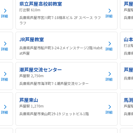
県立芦屋高校前教室
芦
打出駅 610m
詳細
詳細
兵庫県芦屋市宮川町7-18楠本ビル 2F スペース ラフ
兵庫
ラフ
JR芦屋教室
山
兵庫県芦屋市船戸町3-24-2メインステージ2階 Habit
詳細
詳細
at芦屋
兵庫
潮芦屋交流センター
芦
芦屋駅 2,750m
兵庫
詳細
詳細
兵庫県芦屋市海洋町7-1潮芦屋交流センター
芦屋東山
馬
芦屋駅 1,270m
詳細
詳細
兵庫県芦屋市東山町29-19 ジェットビル1階
兵庫県