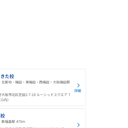
めきた校
・北新地・梅田・東梅田・西梅田・大阪梅田駅
m
詳細
大阪市北区芝田2-7-18 ルーシッドスクエア 7
CG内）
阪校
福島・新福島駅 470m