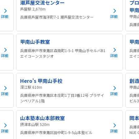
潮芦屋交流センター
プロ
芦屋駅 2,670m
甲
詳細
詳細
兵庫県芦屋市海洋町7-1 潮芦屋交流センター
兵庫県
甲南山手教室
甲
兵庫県神戸市東灘区森南町1-5-1 甲南山手セルバB1
兵庫
詳細
詳細
エイコーンスタジオ
エイ
Hero’s 甲南山手校
創
深江駅 610m
詳細
詳細
兵庫県神戸市東灘区本庄町1丁目3番12号 プラザイ
兵庫県
ンペリアル1階
ビル3
山本塾本山本部教室
岡
摂津本山駅 520m
兵庫県
詳細
詳細
兵庫県神戸市東灘区田中町1-9-5山本塾ビル
NUE 