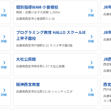
個別指導WAM 小曽根校
JR
鳴尾・武庫川女子大前駅 1,300m
兵庫
詳細
詳細
兵庫県西宮市小曽根町3-1-36
プログラミング教育 HALLO スクールIE
JR
上甲子園校
兵庫
詳細
詳細
兵庫県西宮市戸崎町6-21 サバス甲子園3階
大社公民館
JR
兵庫県西宮市柳本町1-37 大社公民館
詳細
詳細
兵庫県
阪神西宮教室
西
兵庫県西宮市石在町15-26 シャンティエ1F
詳細
詳細
兵庫県
ョン