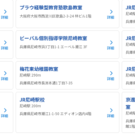
プラウ経験型教育塾歌島教室
JR
大阪府大阪市西淀川区歌島2-3-24 林ビル1階
詳細
詳細
兵庫県
ビーパル個別指導学院尼崎教室
JR
兵庫県尼崎市浜3丁目1-1 エーベル潮江 3F
詳細
詳細
兵庫県
梅花東幼稚園教室
JR
尼崎駅 290m
詳細
詳細
兵庫県尼崎市長洲本通1丁目7-35
兵庫県
JR尼崎駅校
京
尼崎駅 200m
室
兵庫県尼崎市潮江1-1-50 エディオン店内4階
詳細
詳細
兵庫
館1