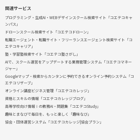
関連サービス
プログラミング・生成AI・WEBデザインスクール検索サイト「コエテコキャ
ンパス」
ドローンスクール検索サイト「コエテコドローン」
転職エージェント・転職サイト・フリーランスエージェント検索サイト「コ
エテコキャリア」
塾・学習塾検索サイト「コエテコ塾さがし」
AIで、スクール運営をアップデートする業務管理システム「コエテコマネー
ジャー」
Googleマップ・検索からカンタンに予約できるオンライン予約システム「コ
エテコリザーブ」
オンライン講座ビジネス管理「コエテコカレッジ」
資格とスキルの情報「コエテコカレッジブログ」
高等学校向け情報Ⅰの教務AI・問題集「コエテコStudy」
趣味とまなびで毎日を、もっと楽しく「趣味なび」
協会・団体運営システム「コエテコカレッジ|協会プラン」