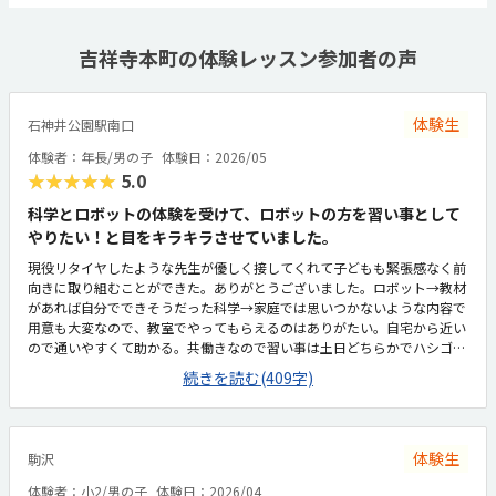
吉祥寺本町の体験レッスン参加者の声
体験生
石神井公園駅南口
体験者：年長/男の子
体験日：2026/05
★★★★★
5.0
科学とロボットの体験を受けて、ロボットの方を習い事として
やりたい！と目をキラキラさせていました。
現役リタイヤしたような先生が優しく接してくれて子どもも緊張感なく前
向きに取り組むことができた。ありがとうございました。ロボット→教材
があれば自分でできそうだった科学→家庭では思いつかないような内容で
用意も大変なので、教室でやってもらえるのはありがたい。自宅から近い
ので通いやすくて助かる。共働きなので習い事は土日どちらかでハシゴす
ることが多いので、立地が駅前などで良い場所だと他の習い事と掛け持ち
続きを読む(409字)
しやすい良くも悪くもなく特記することはございません。普通でした。汚
くなく清潔に保たれている印象です。一クラスあたりの定員を聞き忘れて
しまったため適正な評価ができず申し訳ありませんが、ロボットは、基本
的には自分で進めるので、人件費がかからないため少し割高かなと思いま
体験生
駒沢
す。科学も都心と遜色ない価格設定なので決して安くはないかなと思いま
す。スーパーボールをもってかえれたり、ロボットが動いたりして得るも
体験者：小2/男の子
体験日：2026/04