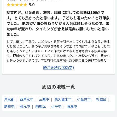
の...
★★★★★
5.0
授業内容、料金形態、施設、職員に対しての印象は100点で
す。 とても良かったと思います。 子どもも通いたい！と好印象
でした。 他の習い事の兼ね合いから入会は難しそうなので、ま
た学年が変わり、タイミングが合えば是非お願いしたいと思い
ました。
とても優しく丁寧で、こどものやる気を引き出してくれるような良い先生
だと感じました。男の子が興味を持ちそうな工作の内容で、子どもはとて
も楽しそうでした。また、モノの作成だけでなく思考も育てる授業内容
で、理科の入口としてとても良いと思いました。小学校から近く、駅から
も分かりやすい道です。下に有料の駐車場もあり雨の日の送迎でも楽だと
思いました。子供の自主性を重んじる雰囲気で、子どもたちは皆のびのび
続きを読む(385字)
としてました。職員の方も皆挨拶をしっかりしてくれて笑顔溢れ良い印象
でした。月2回、教材費込みでこちらの値段に何の不満もありません。他
教室と比べて特段高いこともなく、平均的な金額だと思います。先生たち
がとにかく子どものしたいことや自主性を優先してくれて、子どもたちが
周辺の地域一覧
のびのび楽しそうにしていたのが良かった。授業内容も子どもが好きそう
な楽しく学べる科学で、大満足で帰ってきました。
東京都
西東京市
三鷹市
東久留米市
小金井市
杉並区
調布市
和光市
練馬区
小平市
清瀬市