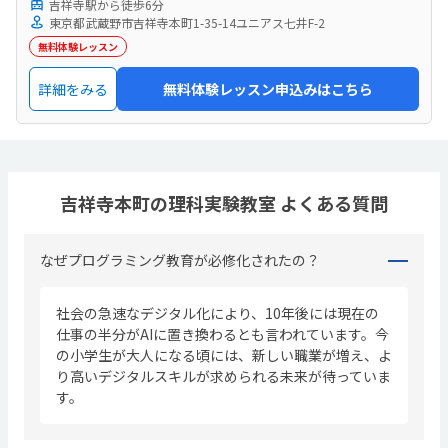
吉祥寺駅から徒歩6分
がとにかく子どものしたいことや自主性を優先してくれて、子どもたちが
東京都武蔵野市吉祥寺本町1-35-14ユニアス七井F-2
のびのび楽しそうにしていたのが良かった。授業内容も子どもが好きそう
な楽しく学べる科学で、大満足で帰ってきました。
無料体験レッスン
詳細をみる
無料体験レッスン申込みはこちら
吉祥寺本町の理科実験教室 よくある質問
なぜプログラミング教育が必修化されたの？
社会の急速なデジタル化により、10年後には現在の
仕事の半分がAIに置き換わるとも言われています。今
の小学生が大人になる頃には、新しい職業が増え、よ
り高いデジタルスキルが求められる未来が待っていま
す。