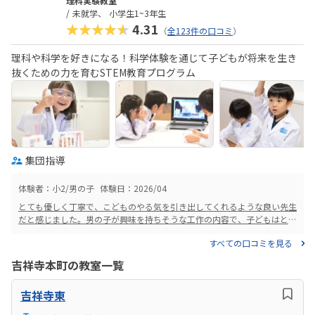
理科実験教室
未就学
小学生1~3年生
★★★★★
4.31
（
全123件の口コミ
）
理科や科学を好きになる！科学体験を通じて子どもが将来を生き
抜くための力を育むSTEM教育プログラム
集団指導
体験者：小2/男の子
体験日：2026/04
とても優しく丁寧で、こどものやる気を引き出してくれるような良い先生
だと感じました。男の子が興味を持ちそうな工作の内容で、子どもはとて
も楽しそうでした。また、モノの作成だけでなく思考も育てる授業内容
すべての口コミを見る
で、理科の入口としてとても良いと思いました。小学校から近く、駅から
も分かりやすい道です。下に有料の駐車場もあり雨の日の送迎でも楽だと
吉祥寺本町の教室一覧
思いました。子供の自主性を重んじる雰囲気で、子どもたちは皆のびのび
としてました。職員の方も皆挨拶をしっかりしてくれて笑顔溢れ良い印象
吉祥寺東
でした。月2回、教材費込みでこちらの値段に何の不満もありません。他
教室と比べて特段高いこともなく、平均的な金額だと思います。先生たち