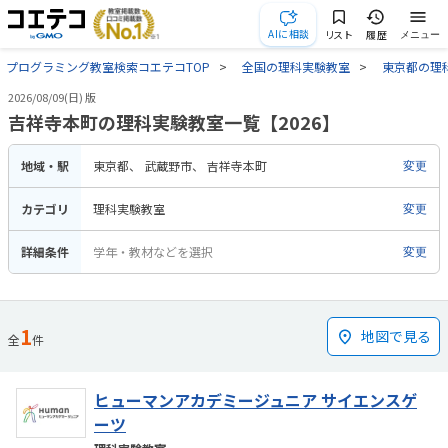
AIに相談
リスト
履歴
メニュー
プログラミング教室検索コエテコTOP
全国の理科実験教室
東京都の理
2026/08/09(日) 版
吉祥寺本町の理科実験教室一覧【2026】
地域・駅
東京都
武蔵野市
吉祥寺本町
変更
カテゴリ
理科実験教室
変更
詳細条件
学年・教材などを選択
変更
1
地図で見る
全
件
ヒューマンアカデミージュニア サイエンスゲ
ーツ