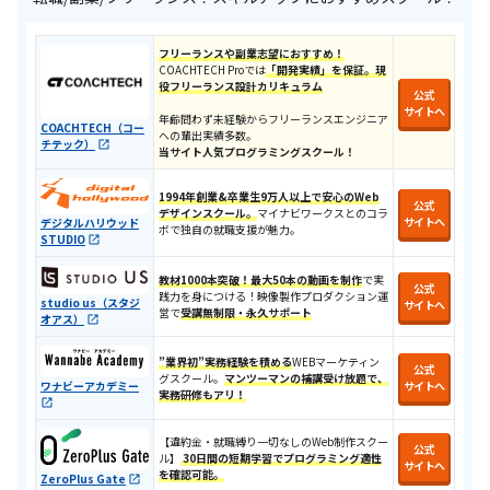
フリーランスや副業志望におすすめ！
COACHTECH Proでは
「開発実績」を保証。現
役フリーランス設計カリキュラ
ム
公式
サイトへ
年齢問わず未経験からフリーランスエンジニア
COACHTECH（コー
への輩出実績多数。
チテック）
当サイト人気プログラミングスクール！
1994年創業&卒業生9万人以上で安心のWeb
公式
デザインスクール。
マイナビワークスとのコラ
サイトへ
デジタルハリウッド
ボで独自の就職支援が魅力。
STUDIO
教材1000本突破！
最大50本の動画を制作
で実
公式
践力を身につける​！​映像製作プロダクション運
studio us（スタジ
サイトへ
営で
受講無制限・永久サポート
オアス）
”業界初”実務経験を積める
WEBマーケティン
公式
グスクール。
マンツーマンの補講受け放題で、
ワナビーアカデミー
サイトへ
実務研修もアリ！
【違約金・就職縛り一切なしのWeb制作スクー
公式
ル】
30日間の短期学習でプログラミング適性
サイトへ
を確認可能。
ZeroPlus Gate