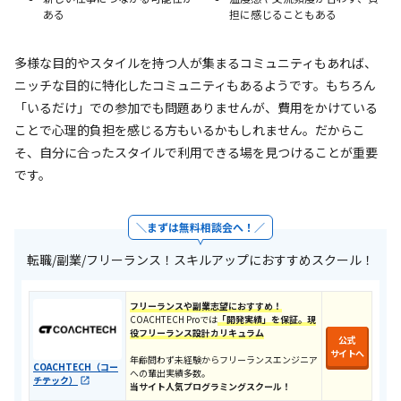
ある
担に感じることもある
多様な目的やスタイルを持つ人が集まるコミュニティもあれば、
ニッチな目的に特化したコミュニティもあるようです。もちろん
「いるだけ」での参加でも問題ありませんが、費用をかけている
ことで心理的負担を感じる方もいるかもしれません。だからこ
そ、自分に合ったスタイルで利用できる場を見つけることが重要
です。
まずは無料相談会へ！
転職/副業/フリーランス！スキルアップにおすすめスクール！
フリーランスや副業志望におすすめ！
COACHTECH Proでは
「開発実績」を保証。現
役フリーランス設計カリキュラ
ム
公式
サイトへ
年齢問わず未経験からフリーランスエンジニア
COACHTECH（コー
への輩出実績多数。
チテック）
当サイト人気プログラミングスクール！