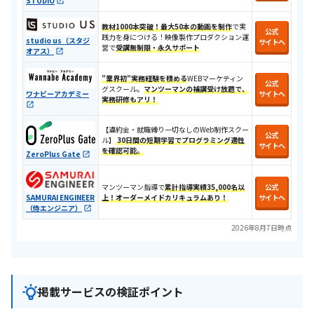
STUDIO
教材1000本突破！
最大50本の動画を制作
で実
公式
践力を身につける​！​映像製作プロダクション運
studio us（スタジ
サイトへ
営で
受講無制限・永久サポート
オアス）
”業界初”実務経験を積める
WEBマーケティン
公式
グスクール。
マンツーマンの補講受け放題で、
ワナビーアカデミー
サイトへ
実務研修もアリ！
【違約金・就職縛り一切なしのWeb制作スクー
公式
ル】
30日間の短期学習でプログラミング適性
サイトへ
を確認可能。
ZeroPlus Gate
マンツーマン指導で
累計指導実績35,000名以
公式
SAMURAI ENGINEER
上！オーダーメイドカリキュラムあり！
サイトへ
（侍エンジニア）
2026年8月7日時点
掲載サービスの検証ポイント