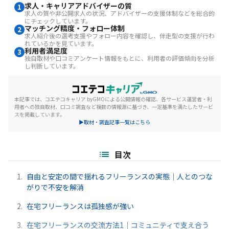
求人・キャリアアドバイザーの質
1
求人の質や非公開求人の状況、アドバイザーの支援体制などを総合的
にチェックしています。
マッチング精度・フォロー体制
2
求人紹介後の選考支援やフォロー内容を確認し、伴走型の支援が行わ
れているかを見ています。
利用者満足度
3
独自取材や口コミアンケート情報をもとに、利用者の評価傾向を分析
し判断しています。
本記事では、コエテコキャリア byGMOによる公開情報の確認、各サービス運営者・利
用者への独自取材、口コミ調査など複数の情報源に基づき、一定基準を満たしたサービ
スを掲載しています。
▶取材・調査記事一覧はこちら
目次
1.
自由と安定の間で揺れるフリーランスの実態｜人とのつな
がりで不安を解消
2.
在宅フリーランスは孤独感が強い
3.
在宅フリーランスの交流方法1｜コミュニティで支え合う