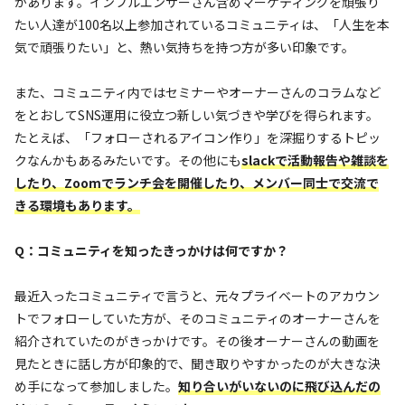
があります。インフルエンサーさん含めマーケティングを頑張り
たい人達が100名以上参加されているコミュニティは、「人生を本
気で頑張りたい」と、熱い気持ちを持つ方が多い印象です。
また、コミュニティ内ではセミナーやオーナーさんのコラムなど
をとおしてSNS運用に役立つ新しい気づきや学びを得られます。
たとえば、「フォローされるアイコン作り」を深掘りするトピッ
クなんかもあるみたいです。その他にも
slackで活動報告や雑談を
したり、Zoomでランチ会を開催したり、メンバー同士で交流で
きる環境もあります。
Q：コミュニティを知ったきっかけは何ですか？
最近入ったコミュニティで言うと、元々プライベートのアカウン
トでフォローしていた方が、そのコミュニティのオーナーさんを
紹介されていたのがきっかけです。その後オーナーさんの動画を
見たときに話し方が印象的で、聞き取りやすかったのが大きな決
め手になって参加しました。
知り合いがいないのに飛び込んだの