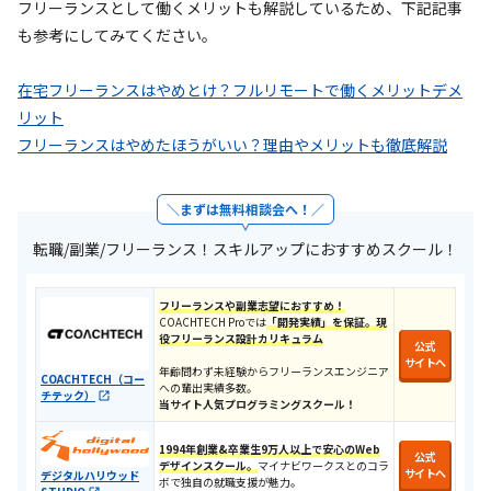
フリーランスとして働くメリットも解説しているため、下記記事
も参考にしてみてください。
在宅フリーランスはやめとけ？フルリモートで働くメリットデメ
リット
フリーランスはやめたほうがいい？理由やメリットも徹底解説
まずは無料相談会へ！
転職/副業/フリーランス！スキルアップにおすすめスクール！
フリーランスや副業志望におすすめ！
COACHTECH Proでは
「開発実績」を保証。現
役フリーランス設計カリキュラ
ム
公式
サイトへ
年齢問わず未経験からフリーランスエンジニア
COACHTECH（コー
への輩出実績多数。
チテック）
当サイト人気プログラミングスクール！
1994年創業&卒業生9万人以上で安心のWeb
公式
デザインスクール。
マイナビワークスとのコラ
サイトへ
デジタルハリウッド
ボで独自の就職支援が魅力。