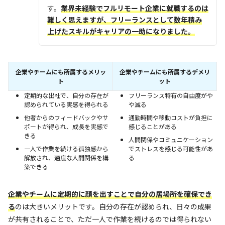
す。
業界
未経験でフルリモート企業に就職するのは
難しく思えますが、フリーランスとして数年積み
上げたスキルがキャリアの一助になりました。
企業やチームにも所属するメリッ
企業やチームにも所属するデメリ
ト
ット
定期的な出社で、自分の存在が
フリーランス特有の自由度がや
認められている実感を得られる
や減る
他者からのフィードバックやサ
通勤時間や移動コストが負担に
ポートが得られ、成長を実感で
感じることがある
きる
人間関係やコミュニケーション
一人で作業を続ける孤独感から
でストレスを感じる可能性があ
解放され、適度な人間関係を構
る
築できる
企業やチームに定期的に顔を出すことで自分の居場所を確保でき
る
のは大きいメリットです。自分の存在が認められ、日々の成果
が共有されることで、ただ一人で作業を続けるのでは得られない