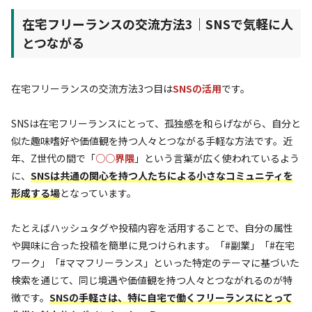
在宅フリーランスの交流方法3｜SNSで気軽に人
とつながる
在宅フリーランスの交流方法3つ目は
SNSの活用
です。
SNSは在宅フリーランスにとって、孤独感を和らげながら、自分と
似た趣味嗜好や価値観を持つ人々とつながる手軽な方法です。近
年、Z世代の間で「
○○界隈
」という言葉が広く使われているよう
に、
SNSは共通の関心を持つ人たちによる小さなコミュニティを
形成する場
となっています。
たとえばハッシュタグや投稿内容を活用することで、自分の属性
や興味に合った投稿を簡単に見つけられます。「#副業」「#在宅
ワーク」「#ママフリーランス」といった特定のテーマに基づいた
検索を通じて、同じ境遇や価値観を持つ人々とつながれるのが特
徴です。
SNSの手軽さは、特に自宅で働くフリーランスにとって