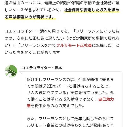
選ぶ理由の一つには、健康上の問題や家庭の事情で会社勤務が難
しいケースが含まれているため、
社会保障や安定した収入を求め
る声は根強いのが現状です。
コエテコライター・浜本の周りでも、「フリーランスになったも
のの、安定した正社員に戻りたい（けど定期家庭の事情で戻れな
い）」「フリーランスを経て
フルリモート正社員
に転職した」と
いった声を聞くことがあります。
コエテコライター・浜本
駆け出しフリーランスの頃、仕事が軌道に乗るま
での間は週2回のパートと掛け持ちすることで、
「人の役に立てている」実感を得ていました。外
で働くことは単なる収入補填ではなく、
自己効力
感
を得るための心の支えでした。
また、フリーランスとして数年活動したのちにフ
ルリモート企業との掛け持ちをした経験もありま