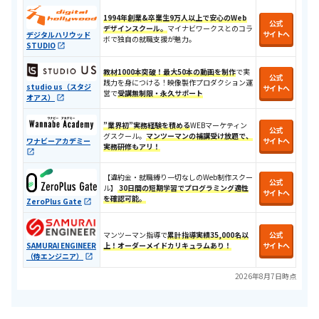
1994年創業&卒業生9万人以上で安心のWeb
公式
デザインスクール。
マイナビワークスとのコラ
サイトへ
デジタルハリウッド
ボで独自の就職支援が魅力。
STUDIO
教材1000本突破！
最大50本の動画を制作
で実
公式
践力を身につける​！​映像製作プロダクション運
studio us（スタジ
サイトへ
営で
受講無制限・永久サポート
オアス）
”業界初”実務経験を積める
WEBマーケティン
公式
グスクール。
マンツーマンの補講受け放題で、
ワナビーアカデミー
サイトへ
実務研修もアリ！
【違約金・就職縛り一切なしのWeb制作スクー
公式
ル】
30日間の短期学習でプログラミング適性
サイトへ
を確認可能。
ZeroPlus Gate
マンツーマン指導で
累計指導実績35,000名以
公式
SAMURAI ENGINEER
上！オーダーメイドカリキュラムあり！
サイトへ
（侍エンジニア）
2026年8月7日時点