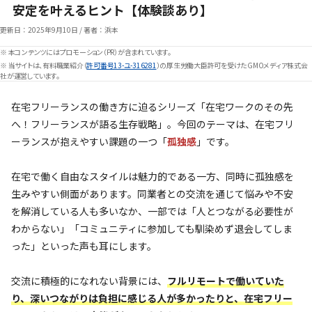
安定を叶えるヒント【体験談あり】
更新日：
2025年9月10日
/
著者：浜本
※ 本コンテンツにはプロモーション（PR）が含まれています。
※ 当サイトは、有料職業紹介（
許可番号13-ユ-316281
）の厚生労働大臣許可を受けたGMOメディア株式会
社が運営しています。
在宅フリーランスの働き方に迫るシリーズ「在宅ワークのその先
へ！フリーランスが語る生存戦略」。今回のテーマは、在宅フリ
ーランスが抱えやすい課題の一つ「
孤独感
」です。
在宅で働く自由なスタイルは魅力的である一方、同時に孤独感を
生みやすい側面があります。同業者との交流を通じて悩みや不安
を解消している人も多いなか、一部では「人とつながる必要性が
わからない」「コミュニティに参加しても馴染めず退会してしま
った」といった声も耳にします。
交流に積極的になれない背景には、
フルリモートで働いていた
り、深いつながりは負担に感じる人が多かったりと、在宅フリー