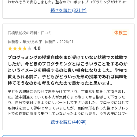
わせれそうで安心しました。塾なのでロボットプログラミングだけではな
く、自習室を使って宿題をしてもらって良いと言っていただけた点が良か
続きを読む(321字)
ったです。通いやすい料金設定だと思います。他の習い事をしていても追
加で始めやすいかと思いました。今はロボットプログラミングだけを検討
していましたが、塾なので周りの先輩達の勉強する姿に感化されて勉強に
もより励んでもらえるかなと期待できそうでした。
体験生
石橋駅前校の評判・口コミ
体験者：年長/男の子
体験日：2026/01
★★★★★
4.0
プログラミングの授業自体をまだ受けていない状態での体験で
したが、今どきのプログラミングとはこういうことをするのか
というイメージを把握するのに良い機会になりました。学校で
教えられる前に、子どもがどういった形の授業であれば興味を
持てそうなのかも考えられたので良かったと思います。
子どもの興味に合わせて声をかけて下さり、丁寧な対応をして頂きまし
た。途中間違えていても本人が気付くまで待ってから指導して下さった
り、自分で気付けるようにサポートして下さいました。ブロックにはとて
も興味を示して夢中でやっていましたが、目的の形を作った後はタブレッ
トでの作業にあまり集中していなかったようにも見え、うちの子にはプロ
グラミングとしては興味の方向が違うのかなぁという印象でした。駅から
続きを読む(440字)
も近く、場所も分かりやすかったです。車では行きにくく、駐車場もない
ので、雨の日の送迎をどうしようかなぁというところです。本来は中高生
以上が対象の塾なのだと思うので殺風景な印象ではありましたが、子ども