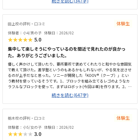
続きを読む(347字)
ごしやすいと思います。月2回、1回80分で12,000円くらいです。もう少
し安いと嬉しいです。4回にするともう少しお得になります。ハイペース
に勉強したい場合は4回の方がいいと思います。1人の先生が2人を指導す
るようになります。少人数制なのがいいと思います。専用駐車場があると
体験生
田上校の評判・口コミ
嬉しいです。特になし
体験者：小4/男の子
体験日：2026/02
★★★★★
5.0
集中して楽しそうにやっているのを間近で見れたのが良かっ
た。ありがとうございました。
優しく声かけして頂いたり、要所要所で褒めてくれたりと和やかな雰囲気
で教えて頂けた。進学塾というのもあるかもしれないが、やる気を出させ
るのが上手だなと思った。ソニーが開発した「KOOV®（クーブ）」とい
う教材を使っているそうです。​1、ブロックを組み立てるレゴのようなカ
ラフルなブロックを使って、まずはロボット(今回は車)を作ります。2、
電子パーツを組み合わせるスイッチ、​モーター、光センサー、ブザーなど
続きを読む(647字)
のパーツをブロックに組み込みます。3、プログラミング​専用のアプリを
使って、iPadで命令（プログラム）を書きます。iPadではなくノートPC
なら、なお良かったと思います。時間帯にもよるとは思いますが、マクド
ナルドと同じ駐車場を使うので混む場合と空いてる場合があると思いま
体験生
栃木校の評判・口コミ
す。土曜や祝日だと駐車場が混むかもしれません。受験生らとは少し離れ
た場所のテーブルで良かった。教室自体は奥行きがあるというか、思った
体験者：小5/女の子
体験日：2026/02
より広く感じました。他のプログラミング教室よりは安いのではないでし
★★★★★
3.0
ょうか。また月2回か4回かを選べるのは良いと思う。間隔空けたくないな