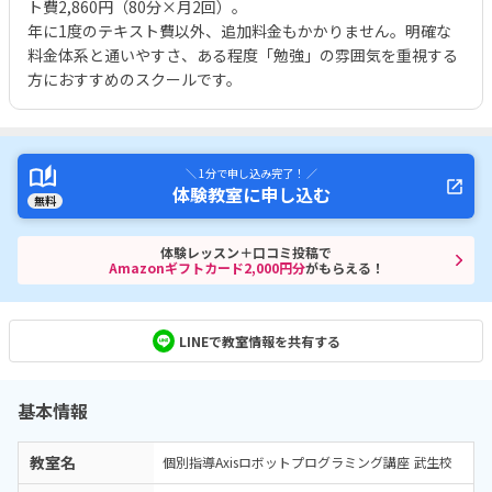
ト費2,860円（80分×月2回）。
年に1度のテキスト費以外、追加料金もかかりません。明確な
料金体系と通いやすさ、ある程度「勉強」の雰囲気を重視する
方におすすめのスクールです。
＼ 1分で申し込み完了！ ／
体験教室に申し込む
無料
体験レッスン＋口コミ投稿で
Amazonギフトカード2,000円分
がもらえる！
LINEで教室情報を共有する
基本情報
教室名
個別指導Axisロボットプログラミング講座 武生校