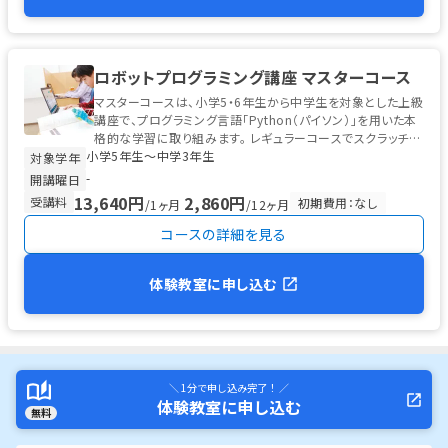
ロボットプログラミング講座 マスターコース
マスターコースは、小学5・6年生から中学生を対象とした上級
講座で、プログラミング言語「Python（パイソン）」を用いた本
格的な学習に取り組みます。 レギュラーコースでスクラッチ型
小学5年生〜中学3年生
プログラ...
対象学年
-
開講曜日
13,640円
2,860円
受講料
初期費用：なし
/1ヶ月
/12ヶ月
コースの詳細を見る
体験教室に申し込む
＼ 1分で申し込み完了！ ／
体験教室に申し込む
無料