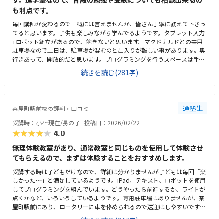
す。進学塾なので、普段の勉強や受験についても相談出来るの
も利点です。
毎回講師が変わるので一概には言えませんが、皆さん丁寧に教えて下さっ
てると思います。子供も楽しみながら学んでるようです。タブレット入力
+ロボット組立があるので、飽きないと思います。マクドナルドとの共用
駐車場なので土日は、駐車場が混むのと出入りが難しい事があります。奥
行きあって、開放的だと思います。プログラミングを行うスペースは手前
でした。値段は、妥当だと思います。プログラミング教室に関しては、高
続きを読む(281字)
いところは高いです。こちらは、良心的だと思います。学習の振り返りメ
モを毎回頂けるので、何を学んできたかを知る事が出来る点が良いと思い
ます。今のところなし。ありません。
通塾生
茶屋町駅前校の評判・口コミ
受講時：小4~現在/男の子
投稿日：2026/02/22
★★★★★
4.0
無理体験教室があり、通常教室と同じものを使用して体験させ
てもらえるので、まずは体験することをおすすめします。
受講する時は子どもだけなので、詳細は分かりませんが子どもは毎回「楽
しかった〜」と満足しているようです。iPad、テキスト、ロボットを使用
してプログラミングを組んでいます。どうやったら前進するか、ライトが
点くかなど、いろいろしているようです。専用駐車場はありませんが、茶
屋町駅前にあり、ロータリーに車を停められるので送迎はしやすいです。
教室内は明るく、入ると先生方も大きい声で挨拶をしてくださいます。過