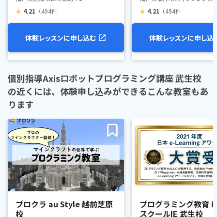
★
4.21
（494件
★
4.21
（494件
体験レッスンに申し込む
体験レッスンに申し込
個別指導Axisロボットプログラミング講座 武生校
の近くには、体験申し込みができるこんな教室もあ
ります
プロクラ au Style 越前芝原
プログラミング教育 HA
校
スクールIE 武生校