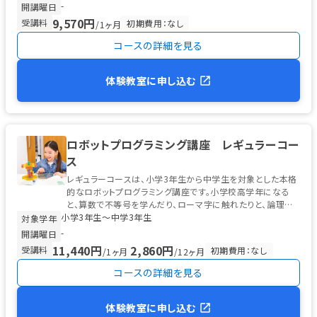
-
開講曜日
9,570円
受講料
初期費用：なし
/1ヶ月
コースの詳細を見る
体験教室に申し込む
ロボットプログラミング講座 レギュラーコー
ス
レギュラーコースは、小学3年生から中学生を対象とした本格
的なロボットプログラミング講座です。小学校高学年になる
と、算数で不等号を学んだり、ローマ字に触れたりと、論理的
小学3年生〜中学3年生
な思考の土台が整う時期。 ...
対象学年
-
開講曜日
11,440円
2,860円
受講料
初期費用：なし
/1ヶ月
/12ヶ月
コースの詳細を見る
体験教室に申し込む