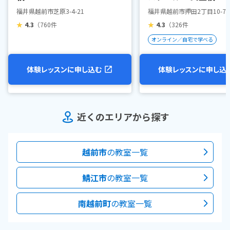
福井県越前市芝原3-4-21
福井県越前市押田2丁目10-70
★
4.3
（760件
★
4.3
（326件
オンライン／自宅で学べる
体験レッスンに申し込む
体験レッスンに申し込
近くのエリアから探す
越前市
の教室一覧
鯖江市
の教室一覧
南越前町
の教室一覧