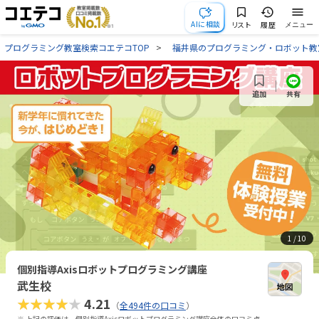
AIに相談
リスト
履歴
メニュー
プログラミング教室検索コエテコTOP
福井県のプログラミング・ロボット教
共有
追加
1
/ 10
個別指導Axisロボットプログラミング講座
武生校
★★★★★
4.21
（
全494件の口コミ
）
※ 上記の評価は、個別指導Axisロボットプログラミング講座全体の口コミ点