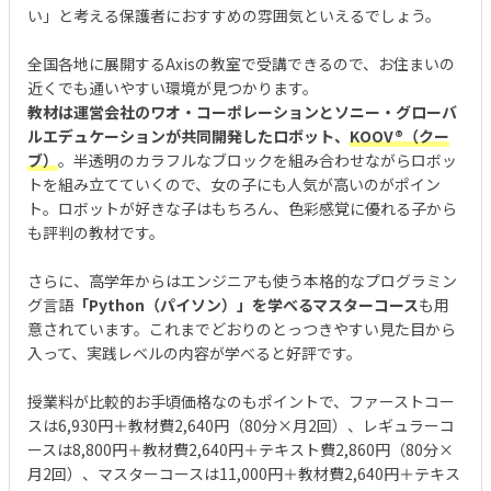
い」と考える保護者におすすめの雰囲気といえるでしょう。
全国各地に展開するAxisの教室で受講できるので、お住まいの
近くでも通いやすい環境が見つかります。
教材は運営会社のワオ・コーポレーションとソニー・グローバ
ルエデュケーションが共同開発したロボット、
KOOV®︎（クー
ブ）
。半透明のカラフルなブロックを組み合わせながらロボッ
トを組み立てていくので、女の子にも人気が高いのがポイン
ト。ロボットが好きな子はもちろん、色彩感覚に優れる子から
も評判の教材です。
さらに、高学年からはエンジニアも使う本格的なプログラミン
グ言語
「Python（パイソン）」を学べるマスターコース
も用
意されています。これまでどおりのとっつきやすい見た目から
入って、実践レベルの内容が学べると好評です。
授業料が比較的お手頃価格なのもポイントで、ファーストコー
スは6,930円＋教材費2,640円（80分×月2回）、レギュラーコ
ースは8,800円＋教材費2,640円＋テキスト費2,860円（80分×
月2回）、マスターコースは11,000円＋教材費2,640円＋テキス