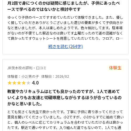
ら4回、他の習い事あるなら2回で良いと思う。ただプログラミングするだ
月2回で身につくのかは疑問に感じましたが、子供にあったペ
けでなく、具現化したものを実際に動かすというのはイメージも湧きやす
ースで学べるのではないかと検討中です
く良いと思います。部品パーツの確認→組み立て→プログラミング→指示
ゆっくり子供のペースですすめていただいて体験できました。また、優し
通り動くか確認→解体して片付けまた教室長や今回担当された方は、物腰
く接していただきありがとうございました遊びの要素が多くて子供向きか
柔らかく子供にも優しく接して頂けた。80分は長いかなと思ったが、体感
なと思いましたが、本人は楽しめたようです。色々検討してます。駐車場
では早く感じた。
がないのが不便でした駅近なのは良いです土曜だったので道の混雑がなく
て良かったですウェットシートを用意していただいてたり、フロア、ロビ
ーも綺麗にされていて良かったです。他の教室も同じような値段設定だっ
続きを読む(264字)
たかと思いますが、、、少し高いような感じもしましたタブレットをつか
ってプログラムを作りながらロボットを操作し、動かしたのが面白かった
体験生
JR茨木校の評判・口コミ
体験者：小2/男の子
体験日：2026/02
★★★★★
4.0
教室やカリキュラムはとても良かったのですが、1人で進めて
いくよりもお友達と切磋琢磨しながらするほうが合っているの
かなと思いました。
とても気さくな先生で良かったです。丁寧に子供に寄り添ってくださって
意見を聞いてくださっていました。小2ですが、小3からすでに始めて良い
と、個人のレベルに応じてカリキュラムを合わせていただける点は良かっ
たです。駅近で通いやすいです。入り組んだ道でもないので、1人でも通