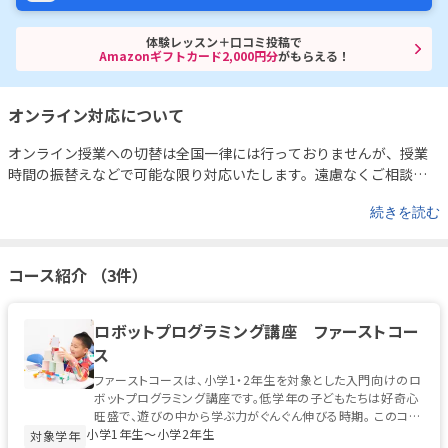
体験レッスン＋口コミ投稿で
Amazonギフトカード2,000円分
がもらえる！
オンライン対応について
オンライン授業への切替は全国一律には行っておりませんが、授業
時間の振替えなどで可能な限り対応いたします。遠慮なくご相談く
ださい。
続きを読む
コース紹介 （3件）
ロボットプログラミング講座 ファーストコー
ス
ファーストコースは、小学1・2年生を対象とした入門向けのロ
ボットプログラミング講座です。低学年の子どもたちは好奇心
旺盛で、遊びの中から学ぶ力がぐんぐん伸びる時期。 このコー
小学1年生〜小学2年生
スでは、ソニー・グロ...
対象学年