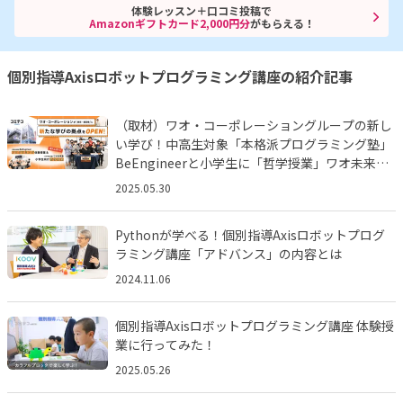
体験レッスン＋口コミ投稿で
Amazonギフトカード2,000円分
がもらえる！
個別指導Axisロボットプログラミング講座の紹介記事
（取材）ワオ・コーポレーショングループの新し
い学び！中高生対象「本格派プログラミング塾」
BeEngineerと小学生に「哲学授業」ワオ未来塾
とは!?
2025.05.30
Pythonが学べる！個別指導Axisロボットプログ
ラミング講座「アドバンス」の内容とは
2024.11.06
個別指導Axisロボットプログラミング講座 体験授
業に行ってみた！
2025.05.26