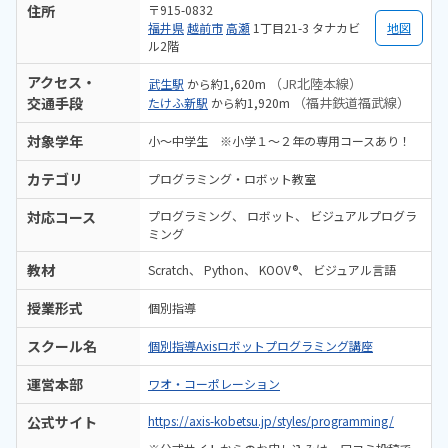
住所
〒915-0832
福井県
越前市
高瀬
1丁目21-3 タナカビ
地図
ル2階
アクセス・
（JR北陸本線）
武生駅
から約1,620m
交通手段
（福井鉄道福武線）
たけふ新駅
から約1,920m
対象学年
小～中学生 ※小学１～２年の専用コースあり！
カテゴリ
プログラミング・ロボット教室
対応コース
プログラミング
ロボット
ビジュアルプログラ
ミング
教材
Scratch
Python
KOOV®
ビジュアル言語
授業形式
個別指導
スクール名
個別指導Axisロボットプログラミング講座
運営本部
ワオ・コーポレーション
公式サイト
https://axis-kobetsu.jp/styles/programming/