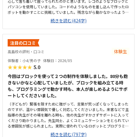
心して落ち着いて座ってられたのかと思います。レゴのようなブロックと
パソコンを使用していました。コードのようなものを差し込んで作ったロ
ボットを動かすことに挑戦していました。残念ながら動かなかったよう
で、また挑戦したい！と意気込んでいました。駐車場がないため、道路に
続きを読む(424字)
一時停止で停める形になってしまいます。徒歩で通うのであれば便利な場
所にありますが、車で送り迎えは少し難しいので今後どうしようか考え中
です。内装や雰囲気は落ち着いていて、子供が集中できそうな環境でし
た。机や椅子の高さもちょうど良さそうで、土足ではないので床でロボッ
注目の口コミ
トを動かしたりしても気になりませんでした。他の習い事よりは少し割高
だと思いますが、80分という長い時間を考えると相応かと思います。月2
体験生
高島校の評判・口コミ
回が少なさそうでしたら月4回も検討しようと考えています。
体験者：小4/男の子
体験日：2026/05
★★★★★
5.0
今回はブロックを使って２つの制作を体験しました。80分も飽
きないかなと心配していましたが、ブロックを組み立てる時
も、プログラミングで動かす時も、本人が楽しめるようにサポ
ートしてくださいました。
（子どもが）緊張を隠すために強がって、言葉が荒っぽくなってしまった
のですが、温かい雰囲気で優しく対応してくださいました。来客などで主
指導の先生がその場を離れる時も、他の先生がすかさずサポートに入って
くださり助かりました。先生同士、よくコミュニケーションをとられてい
る雰囲気が感じられました。実際に使われているロボットとプログラミン
グソフトを使いました。ロボットを組み立てる際は、スライドで一つ一つ
続きを読む(797字)
の工程を3Dで確認しながら組み立てることができ、本人も楽しかったよう