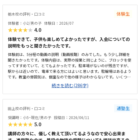
プルで無駄のない部屋でした。白を基調としているので、気が散らず、集
中しやすいと思います。個人授業なので、割高かなと思いました。生徒2.
体験生
栃木校の評判・口コミ
3人でも大丈夫な感じはします。あと、動画を見ながら制作するので、簡
単なうちは家でもできる内容かなと思います。あまり得意な事がなく、自
体験者：小2/男の子
体験日：2026/07
分に自信のない子でしたが、自分からロボット教室に行ってみたいとの事
★★★★★
4.0
で体験を申し込みました。普段から人の話を聞かずに、自分ルールの子で
すが、話をきちんと聞き、一つ一つ丁寧に組み立てないとロボットが出来
体験できて、子供も楽しめてよかったですが、入会についての
上がらないと言うことに気づき、間違えてやり直した時にも、イライラせ
説明をもっと聞きたかったです。
ずに、「できた！」「こうすればいいのか！」と前向きな言葉ばかり言っ
体験前は、5分程の動画の説明（動画視聴）のみでした。もう少し詳細を
ていたので、好きな事だと、楽しいが勝つのかと、とても感心しました。
聞きたかったです。体験内容は、実際の授業と同じように、ブロックを使
このまま続けていけば、勉強など全てのことに役立つ事が得られるのでは
ってすすめていて、とてもよかったです。駐車場がないのが残念ですが、
と思いました。楽しかったけど、難しかった。との事で、本人がまたやる
駅からは近いので、電車で来る方にはよいと思います。駐輪場はあるよう
気が出るまで待とうと思います。
です。教室の雰囲気は、個室なので他の様子はわからないです。いくつか
部屋があるようでしたが、特に説明を受けていないです。料金の説明はな
続きを読む(286字)
く、資料を見たのですが、個別指導なので高くても仕方ないのかなと思い
ました。個別指導なので、子供に合わせて対応してもらえます。80分は長
いかと思いましたが、ちょうどよかったです。
通塾生
田上校の評判・口コミ
受講時：小5~現在/男の子
投稿日：2026/06/11
★★★★★
5.0
講師の方々に、優しく教えて頂いてるようなので安心出来ま