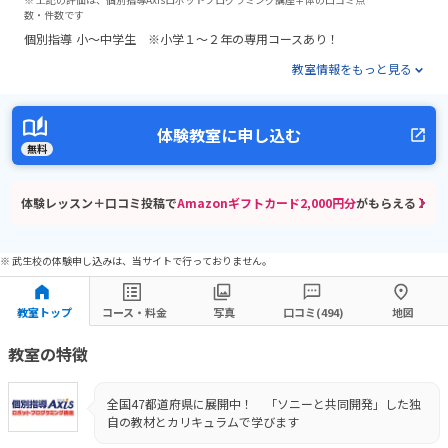
数・件数です
個別指導
小～中学生 ※小学１～２年の専用コースあり！
教室情報をもっと見る
体験教室に申し込む
無料
体験レッスン＋口コミ投稿で
Amazonギフトカード2,000円分
がもらえる！
※ 武生校の体験申し込みは、当サイトで行っておりません。
教室トップ
コース・料金
写真
口コミ(494)
地図
教室の特徴
全国47都道府県に展開中！ 「ソニーと共同開発」した独
自の教材とカリキュラムで学びます