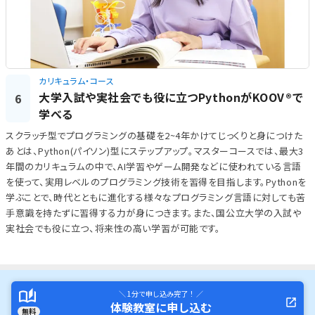
カリキュラム・コース
大学入試や実社会でも役に立つPythonがKOOV®で
6
学べる
スクラッチ型でプログラミングの基礎を2~4年かけてじっくりと身につけた
あとは、Python(パイソン)型にステップアップ。マスターコースでは、最大3
年間のカリキュラムの中で、AI学習やゲーム開発などに使われている言語
を使って、実用レベルのプログラミング技術を習得を目指します。Pythonを
学ぶことで、時代とともに進化する様々なプログラミング言語に対しても苦
手意識を持たずに習得する力が身につきます。また、国公立大学の入試や
実社会でも役に立つ、将来性の高い学習が可能です。
＼ 1分で申し込み完了！ ／
体験教室に申し込む
無料