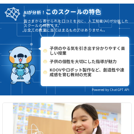
このスクールの特色
AIが分析！
皆さまから寄せられた口コミを元に、人工知能(AI)が分析した
スクールの特色です。
※全ての教室に当てはまるものではありません。
子供のやる気を引き出す分かりやすく楽
しい授業
子供の個性を大切にした指導が魅力
KOOVやロボット製作など、創造性や達
成感を育む教材の充実
Powered by ChatGPT API