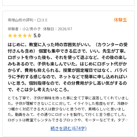
です。組み立てを間違えていても、自分で気づくことができるように声か
けしてくださり、最後まで自分で作り上げた達成感があったと思います。
通塾する場合は、作業の記録を保護者がスマホで確認することができた
体験生
帝塚山校の評判・口コミ
り、コンテストに参加したりすることができるそうです。ただ作るだけで
はなく、目標が定められているのも良いと思います。自宅から近く、徒歩
体験者：小2/男の子
体験日：2026/07
で10分ほどの距離でした。最寄駅からも同じくらいの距離だと思います。
★★★★★
5.0
入り口前が駐輪場になっているようでしたが、きちんと端に寄せて自転車
が停めてあり、日頃から指導されているのだろうなと感じました。入り口
はじめに、教室に入った時の雰囲気がいい。（カウンターの受
前の道は車通りが多いですが、混雑する時間帯は誘導の方もいてくださる
付さんも含め） 個室も集中できる広さで、いい。先生が丁寧。
ようです。掲示物やテキストなどは整頓されており、全体的にスッキリと
ロボットを作った後も、それを使って遊ぶなど、その後の楽し
した印象でした。時間によって、他のお子さんが出入りするタイミングが
みもあるので、子供も楽しんでいた。はじめにロボット代がか
あるものの、パーテーションで適度に視界が遮られており、あまり気にな
からず、費用も抑えられる。授業が固定曜日ではなく、バラバ
りませんでした。一般的な塾などと比べても平均的かなと感じます。ロボ
ラに予約する感じなので、ネットなどで簡単に申し込めればい
ット制作にしろプログラミングにしろ、学校や家ではそれほど深くは体験
できないので、持参物なしで通えるのはありがたいです。間違いを直接指
いと思う。個別指導なので、その分費用が少し高い気がするの
摘せず、本人が気づけるように寄り添ってくれる姿勢です。作業中も、で
で、そこは少し考えたいところ。
きるだけ空白の時間ができないように気にかけてくださり、ありがたかっ
とても丁寧で、子供が興味を持った事に全て丁寧に返答してくれていまし
たです。
た。子供が理解できないことに対して、イライラした態度もせず、冷静か
つ暖かく対応できる大人は数少ないと思うので、素晴らしいと思いまし
た。動画をみて、その通りにロボットを製作して行くと言う感じでした。
ロボットは教室でレンタルできるブロックや、モーターなどです。タブレ
ットの操作も子供自身ができるので、機械に強くなるなという印象でし
続きを読む(674字)
た。家から自転車ですぐのところにあります。駐輪スペースもあり、場所
も道路面に接しているので、すぐに見つけられ、わかりやすいです。シン