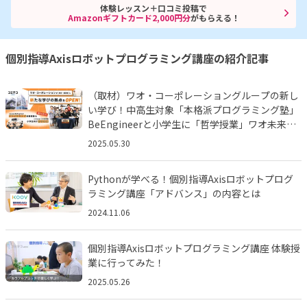
体験レッスン＋口コミ投稿で
Amazonギフトカード2,000円分
がもらえる！
個別指導Axisロボットプログラミング講座の紹介記事
（取材）ワオ・コーポレーショングループの新し
い学び！中高生対象「本格派プログラミング塾」
BeEngineerと小学生に「哲学授業」ワオ未来塾
とは!?
2025.05.30
Pythonが学べる！個別指導Axisロボットプログ
ラミング講座「アドバンス」の内容とは
2024.11.06
個別指導Axisロボットプログラミング講座 体験授
業に行ってみた！
2025.05.26