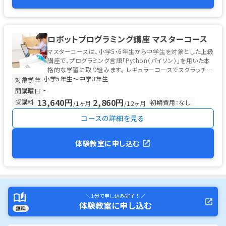
ロボットプログラミング講座 マスターコース
マスターコースは、小学5・6年生から中学生を対象とした上級
講座で、プログラミング言語「Python（パイソン）」を用いた本
格的な学習に取り組みます。 レギュラーコースでスクラッチ型
小学5年生〜中学3年生
プログラ...
対象学年
-
開講曜日
13,640円
2,860円
受講料
初期費用：なし
/1ヶ月
/12ヶ月
コースの詳細を見る
体験教室に申し込む
＼ 1分で申し込み完了！ ／
体験教室に申し込む
無料