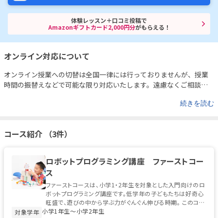
体験レッスン＋口コミ投稿で
Amazonギフトカード2,000円分
がもらえる！
オンライン対応について
オンライン授業への切替は全国一律には行っておりませんが、授業
時間の振替えなどで可能な限り対応いたします。遠慮なくご相談く
ださい。
続きを読む
コース紹介 （3件）
ロボットプログラミング講座 ファーストコー
ス
ファーストコースは、小学1・2年生を対象とした入門向けのロ
ボットプログラミング講座です。低学年の子どもたちは好奇心
旺盛で、遊びの中から学ぶ力がぐんぐん伸びる時期。 このコー
小学1年生〜小学2年生
スでは、ソニー・グロ...
対象学年