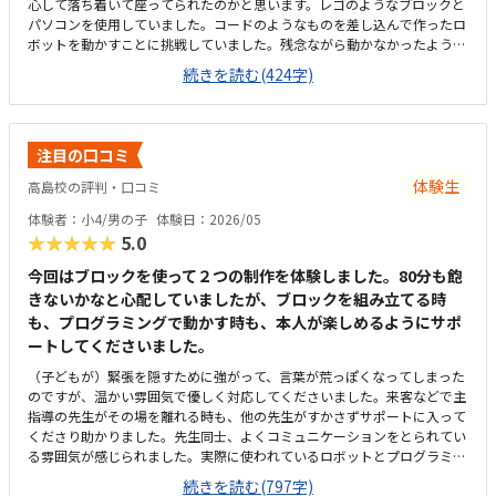
心して落ち着いて座ってられたのかと思います。レゴのようなブロックと
パソコンを使用していました。コードのようなものを差し込んで作ったロ
ボットを動かすことに挑戦していました。残念ながら動かなかったよう
で、また挑戦したい！と意気込んでいました。駐車場がないため、道路に
続きを読む(424字)
一時停止で停める形になってしまいます。徒歩で通うのであれば便利な場
所にありますが、車で送り迎えは少し難しいので今後どうしようか考え中
です。内装や雰囲気は落ち着いていて、子供が集中できそうな環境でし
た。机や椅子の高さもちょうど良さそうで、土足ではないので床でロボッ
注目の口コミ
トを動かしたりしても気になりませんでした。他の習い事よりは少し割高
だと思いますが、80分という長い時間を考えると相応かと思います。月2
体験生
高島校の評判・口コミ
回が少なさそうでしたら月4回も検討しようと考えています。
体験者：小4/男の子
体験日：2026/05
★★★★★
5.0
今回はブロックを使って２つの制作を体験しました。80分も飽
きないかなと心配していましたが、ブロックを組み立てる時
も、プログラミングで動かす時も、本人が楽しめるようにサポ
ートしてくださいました。
（子どもが）緊張を隠すために強がって、言葉が荒っぽくなってしまった
のですが、温かい雰囲気で優しく対応してくださいました。来客などで主
指導の先生がその場を離れる時も、他の先生がすかさずサポートに入って
くださり助かりました。先生同士、よくコミュニケーションをとられてい
る雰囲気が感じられました。実際に使われているロボットとプログラミン
グソフトを使いました。ロボットを組み立てる際は、スライドで一つ一つ
続きを読む(797字)
の工程を3Dで確認しながら組み立てることができ、本人も楽しかったよう