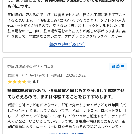
す。進学塾なので、普段の勉強や受験についても相談出来るの
も利点です。
毎回講師が変わるので一概には言えませんが、皆さん丁寧に教えて下さっ
てると思います。子供も楽しみながら学んでるようです。タブレット入力
+ロボット組立があるので、飽きないと思います。マクドナルドとの共用
駐車場なので土日は、駐車場が混むのと出入りが難しい事があります。奥
行きあって、開放的だと思います。プログラミングを行うスペースは手前
でした。値段は、妥当だと思います。プログラミング教室に関しては、高
続きを読む(281字)
いところは高いです。こちらは、良心的だと思います。学習の振り返りメ
モを毎回頂けるので、何を学んできたかを知る事が出来る点が良いと思い
ます。今のところなし。ありません。
通塾生
茶屋町駅前校の評判・口コミ
受講時：小4~現在/男の子
投稿日：2026/02/22
★★★★★
4.0
無理体験教室があり、通常教室と同じものを使用して体験させ
てもらえるので、まずは体験することをおすすめします。
受講する時は子どもだけなので、詳細は分かりませんが子どもは毎回「楽
しかった〜」と満足しているようです。iPad、テキスト、ロボットを使用
してプログラミングを組んでいます。どうやったら前進するか、ライトが
点くかなど、いろいろしているようです。専用駐車場はありませんが、茶
屋町駅前にあり、ロータリーに車を停められるので送迎はしやすいです。
教室内は明るく、入ると先生方も大きい声で挨拶をしてくださいます。過