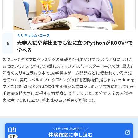
カリキュラム・コース
大学入試や実社会でも役に立つPythonがKOOV®で
6
学べる
スクラッチ型でプログラミングの基礎を2~4年かけてじっくりと身につけた
あとは、Python(パイソン)型にステップアップ。マスターコースでは、最大3
年間のカリキュラムの中で、AI学習やゲーム開発などに使われている言語
を使って、実用レベルのプログラミング技術を習得を目指します。Pythonを
学ぶことで、時代とともに進化する様々なプログラミング言語に対しても苦
手意識を持たずに習得する力が身につきます。また、国公立大学の入試や
実社会でも役に立つ、将来性の高い学習が可能です。
＼ 1分で申し込み完了！ ／
体験教室に申し込む
無料