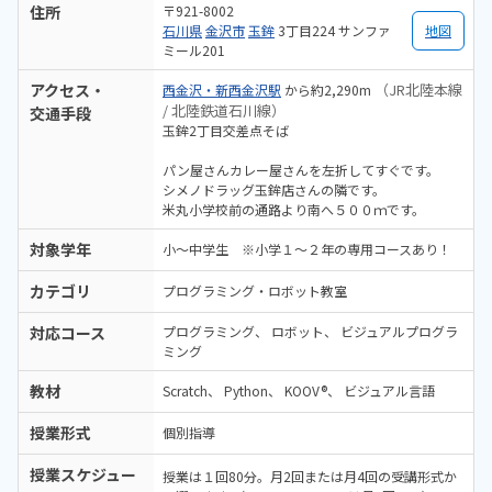
住所
〒921-8002
石川県
金沢市
玉鉾
3丁目224 サンファ
地図
ミール201
アクセス・
（JR北陸本線
西金沢・新西金沢駅
から約2,290m
/ 北陸鉄道石川線）
交通手段
玉鉾2丁目交差点そば
パン屋さんカレー屋さんを左折してすぐです。
シメノドラッグ玉鉾店さんの隣です。
米丸小学校前の通路より南へ５００ｍです。
対象学年
小～中学生 ※小学１～２年の専用コースあり！
カテゴリ
プログラミング・ロボット教室
対応コース
プログラミング
ロボット
ビジュアルプログラ
ミング
教材
Scratch
Python
KOOV®
ビジュアル言語
授業形式
個別指導
授業スケジュー
授業は１回80分。月2回または月4回の受講形式か