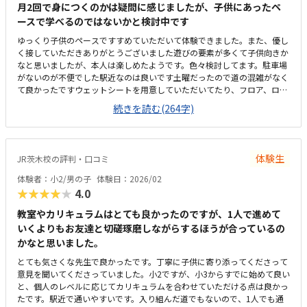
ら4回、他の習い事あるなら2回で良いと思う。ただプログラミングするだ
月2回で身につくのかは疑問に感じましたが、子供にあったペ
けでなく、具現化したものを実際に動かすというのはイメージも湧きやす
ースで学べるのではないかと検討中です
く良いと思います。部品パーツの確認→組み立て→プログラミング→指示
ゆっくり子供のペースですすめていただいて体験できました。また、優し
通り動くか確認→解体して片付けまた教室長や今回担当された方は、物腰
く接していただきありがとうございました遊びの要素が多くて子供向きか
柔らかく子供にも優しく接して頂けた。80分は長いかなと思ったが、体感
なと思いましたが、本人は楽しめたようです。色々検討してます。駐車場
では早く感じた。
がないのが不便でした駅近なのは良いです土曜だったので道の混雑がなく
て良かったですウェットシートを用意していただいてたり、フロア、ロビ
ーも綺麗にされていて良かったです。他の教室も同じような値段設定だっ
続きを読む(264字)
たかと思いますが、、、少し高いような感じもしましたタブレットをつか
ってプログラムを作りながらロボットを操作し、動かしたのが面白かった
体験生
JR茨木校の評判・口コミ
体験者：小2/男の子
体験日：2026/02
★★★★★
4.0
教室やカリキュラムはとても良かったのですが、1人で進めて
いくよりもお友達と切磋琢磨しながらするほうが合っているの
かなと思いました。
とても気さくな先生で良かったです。丁寧に子供に寄り添ってくださって
意見を聞いてくださっていました。小2ですが、小3からすでに始めて良い
と、個人のレベルに応じてカリキュラムを合わせていただける点は良かっ
たです。駅近で通いやすいです。入り組んだ道でもないので、1人でも通