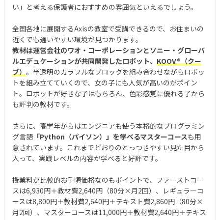
い」と考える保護者におすすめの雰囲気といえるでしょう。
全国各地に展開するAxisの教室で受講できるので、お住まいの
近くでも通いやすい環境が見つかります。
教材は運営会社のワオ・コーポレーションとソニー・グローバ
ルエデュケーションが共同開発したロボット、
KOOV®︎（クー
ブ）
。半透明のカラフルなブロックを組み合わせながらロボッ
トを組み立てていくので、女の子にも人気が高いのがポイン
ト。ロボットが好きな子はもちろん、色彩感覚に優れる子から
も評判の教材です。
さらに、高学年からはエンジニアも使う本格的なプログラミン
グ言語
「Python（パイソン）」を学べるマスターコース
も用
意されています。これまでどおりのとっつきやすい見た目から
入って、実践レベルの内容が学べると好評です。
授業料が比較的お手頃価格なのもポイントで、ファーストコー
スは6,930円＋教材費2,640円（80分×月2回）、レギュラーコ
ースは8,800円＋教材費2,640円＋テキスト費2,860円（80分×
月2回）、マスターコースは11,000円＋教材費2,640円＋テキス