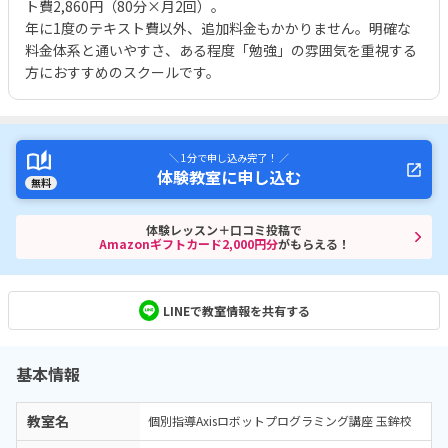
ト費2,860円（80分×月2回）。
年に1度のテキスト費以外、追加料金もかかりません。明確な
料金体系と通いやすさ、ある程度「勉強」の雰囲気を重視する
方におすすめのスクールです。
＼ 1分で申し込み完了！ ／
体験教室に申し込む
無料
体験レッスン＋口コミ投稿で
Amazonギフトカード2,000円分
がもらえる！
LINEで教室情報を共有する
基本情報
教室名
個別指導Axisロボットプログラミング講座 玉鉾校