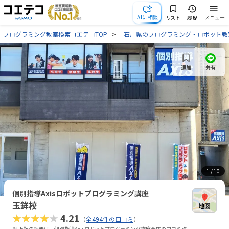
AIに相談
リスト
履歴
メニュー
プログラミング教室検索コエテコTOP
石川県のプログラミング・ロボット教
共有
追加
1
/ 10
個別指導Axisロボットプログラミング講座
玉鉾校
★★★★★
4.21
（
全494件の口コミ
）
※ 上記の評価は、個別指導Axisロボットプログラミング講座全体の口コミ点