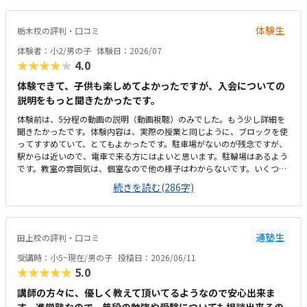
プルで無駄のない部屋でした。白を基調としているので、気が散らず、集
中しやすいと思います。個人授業なので、割高かなと思いました。生徒2.
体験生
栃木校の評判・口コミ
3人でも大丈夫な感じはします。あと、動画を見ながら制作するので、簡
単なうちは家でもできる内容かなと思います。あまり得意な事がなく、自
体験者：小2/男の子
体験日：2026/07
分に自信のない子でしたが、自分からロボット教室に行ってみたいとの事
★★★★★
4.0
で体験を申し込みました。普段から人の話を聞かずに、自分ルールの子で
すが、話をきちんと聞き、一つ一つ丁寧に組み立てないとロボットが出来
体験できて、子供も楽しめてよかったですが、入会についての
上がらないと言うことに気づき、間違えてやり直した時にも、イライラせ
説明をもっと聞きたかったです。
ずに、「できた！」「こうすればいいのか！」と前向きな言葉ばかり言っ
体験前は、5分程の動画の説明（動画視聴）のみでした。もう少し詳細を
ていたので、好きな事だと、楽しいが勝つのかと、とても感心しました。
聞きたかったです。体験内容は、実際の授業と同じように、ブロックを使
このまま続けていけば、勉強など全てのことに役立つ事が得られるのでは
ってすすめていて、とてもよかったです。駐車場がないのが残念ですが、
と思いました。楽しかったけど、難しかった。との事で、本人がまたやる
駅からは近いので、電車で来る方にはよいと思います。駐輪場はあるよう
気が出るまで待とうと思います。
です。教室の雰囲気は、個室なので他の様子はわからないです。いくつか
部屋があるようでしたが、特に説明を受けていないです。料金の説明はな
続きを読む(286字)
く、資料を見たのですが、個別指導なので高くても仕方ないのかなと思い
ました。個別指導なので、子供に合わせて対応してもらえます。80分は長
いかと思いましたが、ちょうどよかったです。
通塾生
田上校の評判・口コミ
受講時：小5~現在/男の子
投稿日：2026/06/11
★★★★★
5.0
講師の方々に、優しく教えて頂いてるようなので安心出来ま