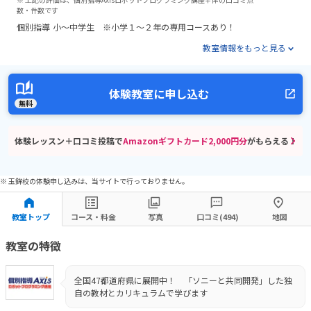
数・件数です
個別指導
小～中学生 ※小学１～２年の専用コースあり！
教室情報をもっと見る
体験教室に申し込む
無料
体験レッスン＋口コミ投稿で
Amazonギフトカード2,000円分
がもらえる！
※ 玉鉾校の体験申し込みは、当サイトで行っておりません。
教室トップ
コース・料金
写真
口コミ(494)
地図
教室の特徴
全国47都道府県に展開中！ 「ソニーと共同開発」した独
自の教材とカリキュラムで学びます