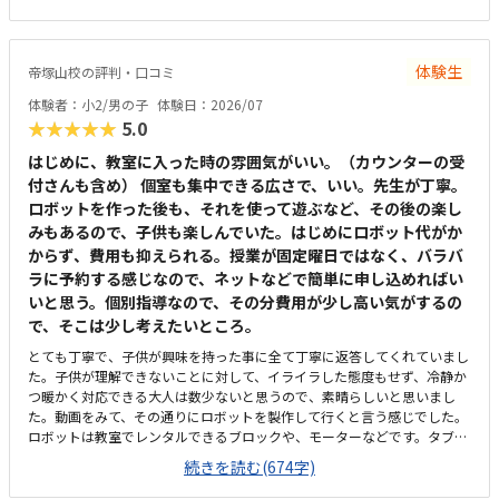
です。組み立てを間違えていても、自分で気づくことができるように声か
けしてくださり、最後まで自分で作り上げた達成感があったと思います。
通塾する場合は、作業の記録を保護者がスマホで確認することができた
体験生
帝塚山校の評判・口コミ
り、コンテストに参加したりすることができるそうです。ただ作るだけで
はなく、目標が定められているのも良いと思います。自宅から近く、徒歩
体験者：小2/男の子
体験日：2026/07
で10分ほどの距離でした。最寄駅からも同じくらいの距離だと思います。
★★★★★
5.0
入り口前が駐輪場になっているようでしたが、きちんと端に寄せて自転車
が停めてあり、日頃から指導されているのだろうなと感じました。入り口
はじめに、教室に入った時の雰囲気がいい。（カウンターの受
前の道は車通りが多いですが、混雑する時間帯は誘導の方もいてくださる
付さんも含め） 個室も集中できる広さで、いい。先生が丁寧。
ようです。掲示物やテキストなどは整頓されており、全体的にスッキリと
ロボットを作った後も、それを使って遊ぶなど、その後の楽し
した印象でした。時間によって、他のお子さんが出入りするタイミングが
みもあるので、子供も楽しんでいた。はじめにロボット代がか
あるものの、パーテーションで適度に視界が遮られており、あまり気にな
からず、費用も抑えられる。授業が固定曜日ではなく、バラバ
りませんでした。一般的な塾などと比べても平均的かなと感じます。ロボ
ラに予約する感じなので、ネットなどで簡単に申し込めればい
ット制作にしろプログラミングにしろ、学校や家ではそれほど深くは体験
できないので、持参物なしで通えるのはありがたいです。間違いを直接指
いと思う。個別指導なので、その分費用が少し高い気がするの
摘せず、本人が気づけるように寄り添ってくれる姿勢です。作業中も、で
で、そこは少し考えたいところ。
きるだけ空白の時間ができないように気にかけてくださり、ありがたかっ
とても丁寧で、子供が興味を持った事に全て丁寧に返答してくれていまし
たです。
た。子供が理解できないことに対して、イライラした態度もせず、冷静か
つ暖かく対応できる大人は数少ないと思うので、素晴らしいと思いまし
た。動画をみて、その通りにロボットを製作して行くと言う感じでした。
ロボットは教室でレンタルできるブロックや、モーターなどです。タブレ
ットの操作も子供自身ができるので、機械に強くなるなという印象でし
続きを読む(674字)
た。家から自転車ですぐのところにあります。駐輪スペースもあり、場所
も道路面に接しているので、すぐに見つけられ、わかりやすいです。シン