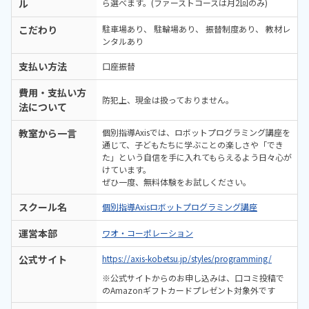
ル
ら選べます。(ファーストコースは月2回のみ)
こだわり
駐車場あり
駐輪場あり
振替制度あり
教材レ
ンタルあり
支払い方法
口座振替
費用・支払い方
防犯上、現金は扱っておりません。
法について
教室から一言
個別指導Axisでは、ロボットプログラミング講座を
通じて、子どもたちに学ぶことの楽しさや「でき
た」という自信を手に入れてもらえるよう日々心が
けています。
ぜひ一度、無料体験をお試しください。
スクール名
個別指導Axisロボットプログラミング講座
運営本部
ワオ・コーポレーション
公式サイト
https://axis-kobetsu.jp/styles/programming/
※公式サイトからのお申し込みは、口コミ投稿で
のAmazonギフトカードプレゼント対象外です