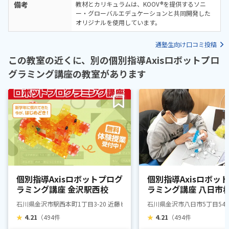
備考
教材とカリキュラムは、KOOV®を提供するソニ
ー・グローバルエデュケーションと共同開発した
オリジナルを使用しています。
通塾生向け口コミ投稿
この教室の近くに、別の個別指導Axisロボットプロ
グラミング講座の教室があります
個別指導Axisロボットプログ
個別指導Axisロボッ
ラミング講座 金沢駅西校
ラミング講座 八日市
石川県金沢市駅西本町1丁目3-20 近藤ビル2F
石川県金沢市八日市5丁目546
★
4.21
（494件
★
4.21
（494件