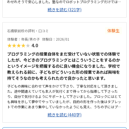
わせれそうで安心しました。塾なのでロボットプログラミングだけではな
く、自習室を使って宿題をしてもらって良いと言っていただけた点が良か
続きを読む(321字)
ったです。通いやすい料金設定だと思います。他の習い事をしていても追
加で始めやすいかと思いました。今はロボットプログラミングだけを検討
していましたが、塾なので周りの先輩達の勉強する姿に感化されて勉強に
もより励んでもらえるかなと期待できそうでした。
体験生
石橋駅前校の評判・口コミ
体験者：年長/男の子
体験日：2026/01
★★★★★
4.0
プログラミングの授業自体をまだ受けていない状態での体験で
したが、今どきのプログラミングとはこういうことをするのか
というイメージを把握するのに良い機会になりました。学校で
教えられる前に、子どもがどういった形の授業であれば興味を
持てそうなのかも考えられたので良かったと思います。
子どもの興味に合わせて声をかけて下さり、丁寧な対応をして頂きまし
た。途中間違えていても本人が気付くまで待ってから指導して下さった
り、自分で気付けるようにサポートして下さいました。ブロックにはとて
も興味を示して夢中でやっていましたが、目的の形を作った後はタブレッ
トでの作業にあまり集中していなかったようにも見え、うちの子にはプロ
グラミングとしては興味の方向が違うのかなぁという印象でした。駅から
続きを読む(440字)
も近く、場所も分かりやすかったです。車では行きにくく、駐車場もない
ので、雨の日の送迎をどうしようかなぁというところです。本来は中高生
以上が対象の塾なのだと思うので殺風景な印象ではありましたが、子ども