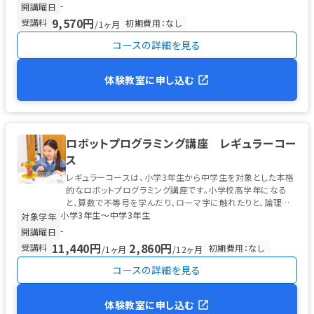
-
開講曜日
9,570円
受講料
初期費用：なし
/1ヶ月
コースの詳細を見る
体験教室に申し込む
ロボットプログラミング講座 レギュラーコー
ス
レギュラーコースは、小学3年生から中学生を対象とした本格
的なロボットプログラミング講座です。小学校高学年になる
と、算数で不等号を学んだり、ローマ字に触れたりと、論理的
小学3年生〜中学3年生
な思考の土台が整う時期。 ...
対象学年
-
開講曜日
11,440円
2,860円
受講料
初期費用：なし
/1ヶ月
/12ヶ月
コースの詳細を見る
体験教室に申し込む