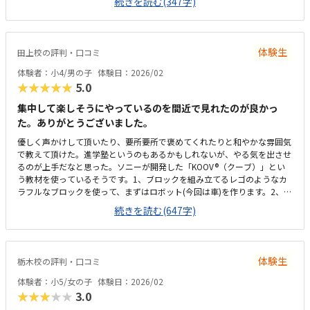
続きを読む(347字)
ごしやすいと思います。月2回、1回80分で12,000円くらいです。もう少
し安いと嬉しいです。4回にするともう少しお得になります。ハイペース
に勉強したい場合は4回の方がいいと思います。1人の先生が2人を指導す
るようになります。少人数制なのがいいと思います。専用駐車場があると
体験生
田上校の評判・口コミ
嬉しいです。特になし
体験者：小4/男の子
体験日：2026/02
★★★★★
5.0
集中して楽しそうにやっているのを間近で見れたのが良かっ
た。ありがとうございました。
優しく声かけして頂いたり、要所要所で褒めてくれたりと和やかな雰囲気
で教えて頂けた。進学塾というのもあるかもしれないが、やる気を出させ
るのが上手だなと思った。ソニーが開発した「KOOV®（クーブ）」とい
う教材を使っているそうです。​1、ブロックを組み立てるレゴのようなカ
ラフルなブロックを使って、まずはロボット(今回は車)を作ります。2、
電子パーツを組み合わせるスイッチ、​モーター、光センサー、ブザーなど
続きを読む(647字)
のパーツをブロックに組み込みます。3、プログラミング​専用のアプリを
使って、iPadで命令（プログラム）を書きます。iPadではなくノートPC
なら、なお良かったと思います。時間帯にもよるとは思いますが、マクド
ナルドと同じ駐車場を使うので混む場合と空いてる場合があると思いま
体験生
栃木校の評判・口コミ
す。土曜や祝日だと駐車場が混むかもしれません。受験生らとは少し離れ
た場所のテーブルで良かった。教室自体は奥行きがあるというか、思った
体験者：小5/女の子
体験日：2026/02
より広く感じました。他のプログラミング教室よりは安いのではないでし
★★★★★
3.0
ょうか。また月2回か4回かを選べるのは良いと思う。間隔空けたくないな