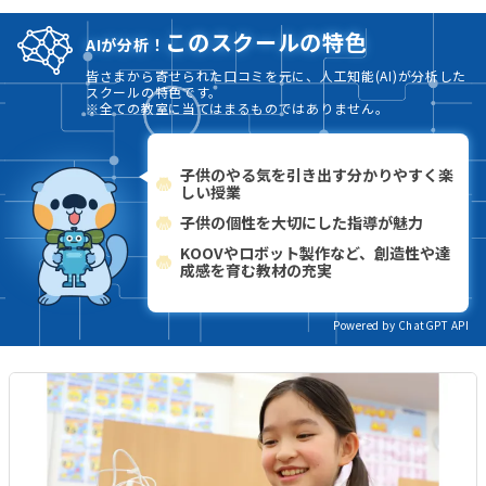
このスクールの特色
AIが分析！
皆さまから寄せられた口コミを元に、人工知能(AI)が分析した
スクールの特色です。
※全ての教室に当てはまるものではありません。
子供のやる気を引き出す分かりやすく楽
しい授業
子供の個性を大切にした指導が魅力
KOOVやロボット製作など、創造性や達
成感を育む教材の充実
Powered by ChatGPT API