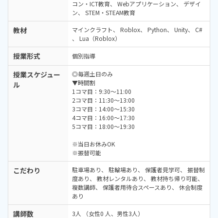
コン・ICT教育
Webアプリケーション
デザイ
ン
STEM・STEAM教育
教材
マインクラフト
Roblox
Python
Unity
C#
Lua（Roblox）
授業形式
個別指導
授業スケジュー
◎毎週土日のみ
▼時間割
ル
1コマ目：9:30〜11:00
2コマ目：11:30〜13:00
3コマ目：14:00〜15:30
4コマ目：16:00〜17:30
5コマ目：18:00〜19:30
※当日お休みOK
※振替可能
こだわり
駐車場あり
駐輪場あり
保護者見学可
振替制
度あり
教材レンタルあり
教材持ち帰り可能
複数講師
保護者用待合スペースあり
休会制度
あり
講師数
3人 （女性0 人、男性3人）