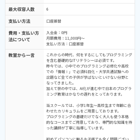
最大収容人数
6
支払い方法
口座振替
費用・支払い方
入会金：0円
月額費用：11,000円〜
法について
支払い方法：口座振替
教室から一言
これからの時代、何をするにしてもプログラミング
を含む基礎的なITリテラシーは必須です。
昨今では、小中でのプログラミング必修化や高校
での「情報Ⅰ」で必須科目化・大学共通試験への
出題など全ての子供が学ばないといけない分野と
なってきました。
加えて世の中では、AI化が進む中で日本のプログラ
ミング教育はかなりの遅れをとっております。
当スクールでは、小学1年生〜高校生まで年齢に合
わせたカリキュラムをご用意しております。
プログラミングの基礎だけでなく大人も使う本格
的なコースまでご用意しており、専門的な知識を持
った講師が丁寧に指導しています。
初めてパソコンに触るお子様でも全く問題ござい