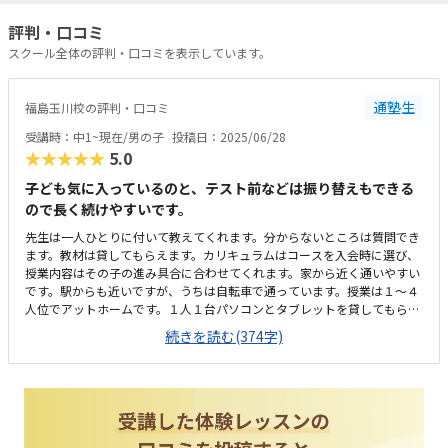
評判・口コミ
スクール全体の評判・口コミを表示しています。
通塾生
福島玉川校の評判・口コミ
受講時：中1~現在/男の子
投稿日：2025/06/28
★★★★★
5.0
子ども気に入っているのと、テスト前などは振り替えもできる
ので長く続けやすいです。
先生は一人ひとりに付いて教えてくれます。分からないところは質問でき
ます。教材は貸してもらえます。カリキュラムはコースを入会時に選び、
授業内容はその子の進み具合に合わせてくれます。家から近く通いやすい
です。駅からも近いですが、うちは自転車で通っています。授業は１〜４
人位でアットホームです。１人１台パソコンとタブレットを貸してもらえ
ます。ロボットコースの人はレゴブロックを借りています。購入も可能の
続きを読む(374字)
ようです。近隣のプログラミング教室に比べると安価で、大阪市の塾代助
成カードを利用しているのでとても助かっています。もともとゲームをす
るのが好きでしたが、単に家でゲームをするだけでなく、プログラミング
を学んで論理的思考を学べてよかったと思います。将来の職業選びのひと
つにもしてほしいと思ってます。たまに騒いでいる生徒がいますが、それ
以外は特にありません。