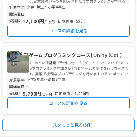
く、日本語のパーツを組み合わせてプログラミングが学べるビ
小学1年生〜小学4年生
ジュアルプログラ...
対象学年
-
開講曜日
12,100円
受講料
初期費用：なし
/1ヶ月
コースの詳細を見る
ゲームプログラミングコース【Unity（C#）】
Unityという開発プラットフォーム（ゲームエンジン）とC#とい
うプログラミング言語を使い３Dゲームの制作を行うコースで
す。 高度で複雑なプログラミングを行いますのでscratchが終
小学5年生〜高校3年生
了してい...
対象学年
-
開講曜日
9,790円
受講料
初期費用：11,000円
/1ヶ月
コースの詳細を見る
コースをもっと見る(5件)