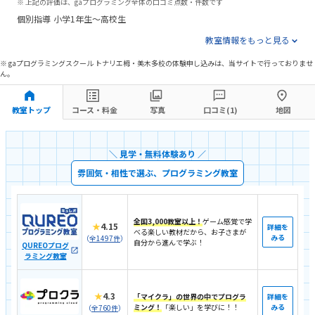
※ 上記の評価は、gaプログラミング全体の口コミ点数・件数です
個別指導
小学1年生〜高校生
教室情報をもっと見る
※ gaプログラミングスクール トナリエ栂・美木多校の体験申し込みは、当サイトで行っておりませ
ん。
教室トップ
コース・料金
写真
口コミ(1)
地図
＼ 見学・無料体験あり ／
雰囲気・相性で選ぶ、プログラミング教室
全国3,000教室以上！
ゲーム感覚で学
★
4.15
詳細を
べる楽しい教材だから、お子さまが
みる
（
全1497件
）
自分から進んで学ぶ！
QUREOプログ
ラミング教室
★
4.3
「マイクラ」の世界の中でプログラ
詳細を
ミング！
「楽しい」を学びに！！
みる
（
全760件
）