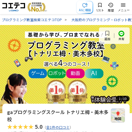
AIに相談
リスト
履歴
メニュー
プログラミング教室検索コエテコTOP
大阪府のプログラミング・ロボット教
共有
追加
1
/ 10
gaプログラミングスクール トナリエ栂・美木多
校
★★★★★
5.0
（
全1件の口コミ
）