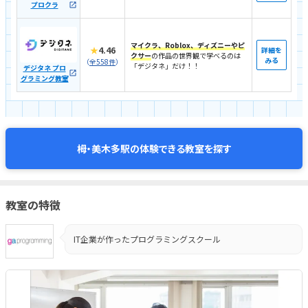
プロクラ
マイクラ、Roblox、ディズニーやピ
★
4.46
詳細を
クサー
の作品の世界観で学べるのは
みる
（
全558件
）
「デジタネ」だけ！！
デジタネ プロ
グラミング教室
体験できる教室を探す
栂・美木多駅の
教室の特徴
IT企業が作ったプログラミングスクール