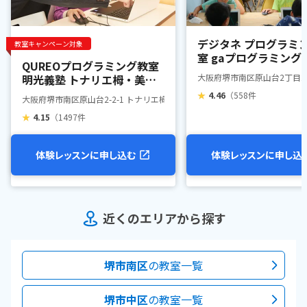
デジタネ プログラミ
教室キャンペーン対象
室 gaプログラミング
QUREOプログラミング教室
ル トナリエ栂・美木
明光義塾 トナリエ栂・美木
大阪府堺市南区原山台2丁目2-
多教室
★
4.46
（558件
大阪府堺市南区原山台2-2-1 トナリエ栂・美木多 1F
★
4.15
（1497件
体験レッスンに申し込む
体験レッスンに申し込
近くのエリアから探す
堺市南区
の教室一覧
堺市中区
の教室一覧