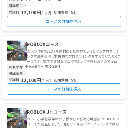
-
開講曜日
12,100円
受講料
初期費用：なし
/1ヶ月
コースの詳細を見る
ROBLOXコース
大人気のROBLOXを題材にした教材でLuaというプログラミ
ング言語を使用し本格的なプログラミングを学んでいただくコ
ースです。 高度で複雑なプログラミングを行いますのでscratc
小学4年生〜高校3年生
hまたはマイ...
対象学年
-
開講曜日
12,100円
受講料
初期費用：なし
/1ヶ月
コースの詳細を見る
ROBLOX Jr.コース
ついに小学低学年のお子様からでも対応可能なROBLOX Jr.
コースが誕生しました。 難しいテキストプログラミングではな