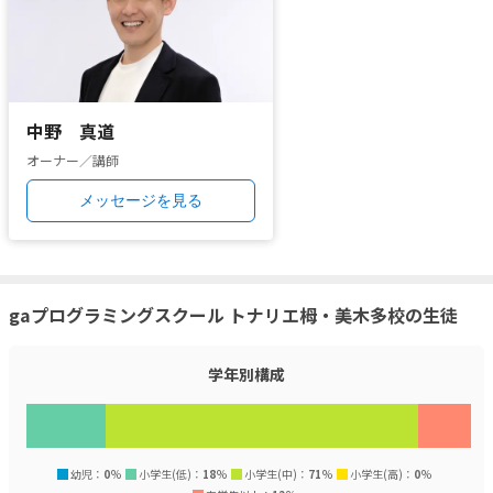
中野 真道
オーナー／講師
メッセージを見る
gaプログラミングスクール トナリエ栂・美木多校の生徒
学年別構成
幼児：
0
%
小学生(低)：
18
%
小学生(中)：
71
%
小学生(高)：
0
%