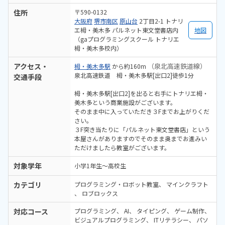
住所
〒590-0132
大阪府
堺市南区
原山台
2丁目2-1 トナリ
エ栂・美木多 パルネット東文堂書店内
地図
（gaプログラミングスクール トナリエ
栂・美木多校内）
アクセス・
（泉北高速鉄道線）
栂・美木多駅
から約160m
泉北高速鉄道 栂・美木多駅[出口2]徒歩1分
交通手段
栂・美木多駅[出口2]を出ると右手にトナリエ栂・
美木多という商業施設がございます。
そのまま中に入っていただき３Fまでお上がりくだ
さい。
３F突き当たりに「パルネット東文堂書店」という
本屋さんがありますのでそのまま奥までお進みい
ただけましたら教室がございます。
対象学年
小学1年生〜高校生
カテゴリ
プログラミング・ロボット教室
マインクラフト
ロブロックス
対応コース
プログラミング
AI
タイピング
ゲーム制作
ビジュアルプログラミング
ITリテラシー
パソ