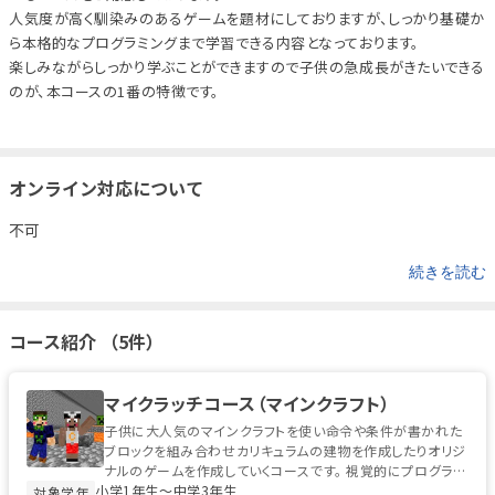
人気度が高く馴染みのあるゲームを題材にしておりますが、しっかり基礎か
ら本格的なプログラミングまで学習できる内容となっております。
楽しみながらしっかり学ぶことができますので子供の急成長がきたいできる
のが、本コースの1番の特徴です。
オンライン対応について
不可
続きを読む
コース紹介 （5件）
マイクラッチコース（マインクラフト）
子供に大人気のマインクラフトを使い命令や条件が書かれた
ブロックを組み合わせカリキュラムの建物を作成したりオリジ
ナルのゲームを作成していくコースです。 視覚的にプログラミ
小学1年生〜中学3年生
ングの概念が理解できるた...
対象学年