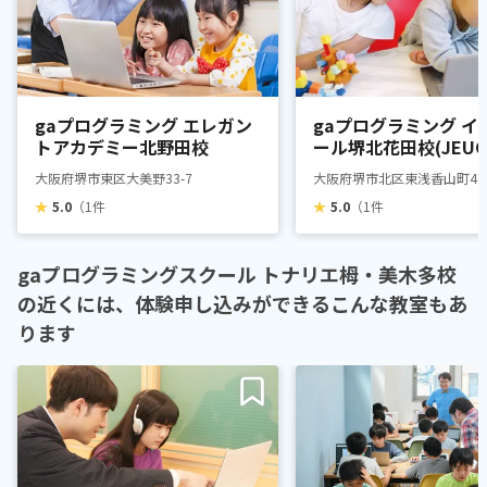
gaプログラミング エレガン
gaプログラミング イ
トアカデミー北野田校
ール堺北花田校(JEUG
ルチャーセンター内)
大阪府堺市東区大美野33-7
大阪府堺市北区東浅香山町4丁目
★
5.0
（1件
★
5.0
（1件
gaプログラミングスクール トナリエ栂・美木多校
の近くには、体験申し込みができるこんな教室もあ
ります