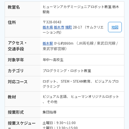
教室名
ヒューマンアカデミージュニアロボット教室 栃木
駅南
住所
〒328-0043
栃木県
栃木市
境町
28-17 （サムクリエ
地図
ーション内）
アクセス・
（JR両毛線 / 東武日光線 /
栃木駅
から約860m
交通手段
東武宇都宮線）
対象学年
年中～高校生
カテゴリ
プログラミング・ロボット教室
対応コース
ロボット
STEM・STEAM教育
ビジュアルプロ
グラミング
教材
ビジュアル言語
ヒューマンオリジナルロボット
その他
授業形式
集団指導
授業スケジュー
土曜日：9:30～11:00
土曜日：13:30～15:00
ル