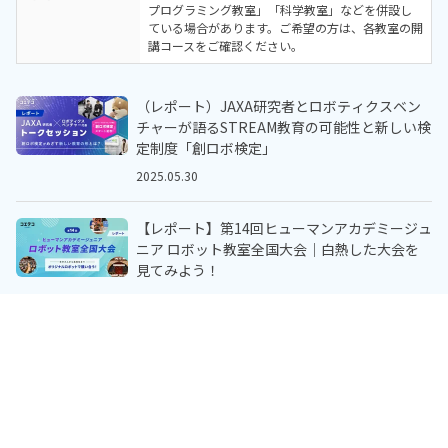
プログラミング教室」「科学教室」などを併設し
ている場合があります。ご希望の方は、各教室の開
講コースをご確認ください。
（レポート）JAXA研究者とロボティクスベン
チャーが語るSTREAM教育の可能性と新しい検
定制度「創ロボ検定」
2025.05.30
【レポート】第14回ヒューマンアカデミージュ
ニア ロボット教室全国大会｜白熱した大会を
見てみよう！
2025.09.10
体験教室に申し込む
教室での学びと体験が、夢への道標に。 ヒュ
無料
ーマンアカデミーロボット教室のOBインタビ
ュー
体験レッスン＋口コミ投稿で
Amazonギフトカード2,000円分
がもらえる！
2025.06.24