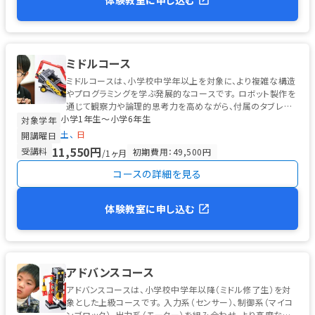
ミドルコース
ミドルコースは、小学校中学年以上を対象に、より複雑な構造
やプログラミングを学ぶ発展的なコースです。 ロボット製作を
通じて観察力や論理的思考力を高めながら、付属のタブレット
小学1年生〜小学6年生
を使った初歩的なプログ...
対象学年
土
日
開講曜日
11,550円
受講料
初期費用：49,500円
/1ヶ月
コースの詳細を見る
体験教室に申し込む
アドバンスコース
アドバンスコースは、小学校中学年以降（ミドル修了生）を対
象とした上級コースです。 入力系（センサー）、制御系（マイコ
ンブロック）、出力系（モーター）を組み合わせ、より高度な自