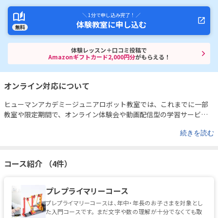
＼ 1分で申し込み完了！ ／
体験教室に申し込む
無料
体験レッスン＋口コミ投稿で
Amazonギフトカード2,000円分
がもらえる！
オンライン対応について
ヒューマンアカデミージュニアロボット教室では、これまでに一部
教室や限定期間で、オンライン体験会や動画配信型の学習サービス
も実施されてきました。
たとえば、既存の受講生向けには、ロボッ
続きを読む
トの製作解説動画や改造アイデアの紹介など、自宅でも学びを深め
られるサポートコンテンツを公開。また、ご希望者を対象としたオ
ンライン体験会も開催されていた実績があります。
https://www.you
コース紹介 （4件）
tube.com/watch?v=UhY0Y57-gqU&feature=youtu.be
現在の実施状
況については教室ごとに異なる可能性があるため、オンライン対応
をご希望の方は事前に各教室または運営事務局までお問い合わせく
プレプライマリーコース
ださい。
プレプライマリーコースは、年中・年長のお子さまを対象とし
た入門コースです。 まだ文字や数の理解が十分でなくても取