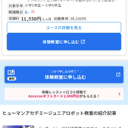
小学3年生〜小学6年生
律型ロボットを製作...
対象学年
土
日
開講曜日
11,550円
受講料
初期費用：38,500円
/1ヶ月
コースの詳細を見る
体験教室に申し込む
＼ 1分で申し込み完了！ ／
体験教室に申し込む
無料
体験レッスン＋口コミ投稿で
Amazonギフトカード2,000円分
がもらえる！
ヒューマンアカデミージュニアロボット教室の紹介記事