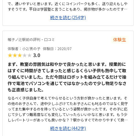
で、通いやすいと思います。近くにコインパークも多く、送り迎えもしや
すそうです。平日は学習塾と言うこともあり、掲示物が多かったのです
が、子どもが興味をもつようなものが多かったです。教材にお金がかかる
続きを読む(254字)
のは仕方ないと思いますが、タブレットの価格が不明なのでそこが気にな
ります。レゴ好きな子には楽しい時間だと思います。
体験生
帷子ノ辻駅前の評判・口コミ
体験者：小2/男の子
体験日：2020/07
★★★★★
3.0
まず、教室の雰囲気は和やかで良かったと思います。授業的に
はすぐに時間がきてしまったと感じるくらい子供も熱中して取
り組んでいました。ただ今回はロボットを組み立てるだけで操
作で電池でパソコンを通じてではなかったので少し物足りなさ
も正直感じました。
なるべく子供自身で考えてやらせるという方針が良かったと思います。そ
の他のお子さんで、途中少しふざけてたお子さんにも叱るのではなく見守
ってまた集中するのを待っているという姿勢が良かったです。その子に応
じて少しずつ難易度なども変化していったらいいかなと思います。もう少
しレパートリーがあっても良いかな？？駅からすぐでわかりやすくて良か
ったと思います。子供に晴れたら自転車、雨の日は電車でと、どちらでも
続きを読む(442字)
行かせやすいと思いました。みんな本当に和やかにやっているなぁと。肩