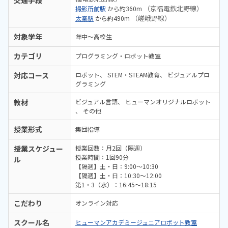
交通手段
（京福電鉄北野線）
撮影所前駅
から約360m
（嵯峨野線）
太秦駅
から約490m
対象学年
年中～高校生
カテゴリ
プログラミング・ロボット教室
対応コース
ロボット
STEM・STEAM教育
ビジュアルプロ
グラミング
教材
ビジュアル言語
ヒューマンオリジナルロボット
その他
授業形式
集団指導
授業スケジュー
授業回数：月2回（隔週）
授業時間：1回90分
ル
【隔週】土・日：9:00～10:30
【隔週】土・日：10:30～12:00
第1・3（水）：16:45～18:15
こだわり
オンライン対応
スクール名
ヒューマンアカデミージュニアロボット教室