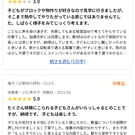
★★★★★
3.0
子どもがブロックや物作りが好きなので見学に行きましたが、
そこまで熱中してやりたがっている感じではありませんでし
た。しばらく様子をみてじっくり考えます。
こどもに声を掛け過ぎず、失敗してもある程度自分で考えてやらせている
印象でした。指導方針には同意します。教材はロボットなので値段が少々
高いとは思いますが、納得はしています。子どもには少し難しかったかな
と思います。家から自転車で通える距離で通いやすいと思います。雨の日
は少し不便ですが近くにコインパーキングがあるので車で通うのかなと思
います。ビルの2階で平日は塾をやっているようでした。ブースのような
続きを読む(335字)
教室で、特に不満な点はありません。他の習い事と比べると高いと思いま
すが、ロボットを買うことを考えるとこのくらいになるのかなと思いま
す。ある程度自由にやらせてくれるところは本人も気に入っていたように
思いますが、予算と本人のやる気がどこまであるのか、少し話し合って決
体験生
帷子ノ辻駅前の評判・口コミ
めたいです。
体験者：小5/男の子
体験日：2021/01
★★★★★
5.0
たくさん体験にこられる子どもさんがいらっしゃるとのことで
すが、納得です。 子どもは楽しそう。
子どもの気付きを大切にされていると感じたのと、教室についての説明が
押し付けがましくなく丁寧でした。授業の内容が分かりやすく、また子供
が「もっとやりたい」と思えるような内容でした。駅から徒歩ですぐなの