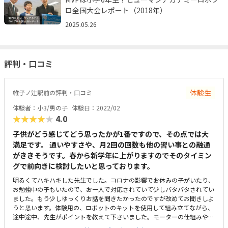
ロ全国大会レポート（2018年）
2025.05.26
評判・口コミ
体験生
帷子ノ辻駅前の評判・口コミ
体験者：小3/男の子
体験日：2022/02
★★★★★
4.0
子供がどう感じてどう思ったかが1番ですので、その点では大
満足です。 通いやすさや、月2回の回数も他の習い事との融通
がききそうです。春から新学年に上がりますのでそのタイミン
グで前向きに検討したいと思っております。
明るくてハキハキした先生でした。コロナの影響でお休みの子がいたり、
お勉強中の子もいたので、お一人で対応されていて少しバタバタされてい
ました。もう少しゆっくりお話を聞きたかったのですが改めてお聞きしよ
うと思います。体験用の、ロボットのキットを使用して組み立てながら、
途中途中、先生がポイントを教えて下さいました。モーターの仕組みやギ
アの動き、パーツの見分け方など。息子は作るのに夢中で説明書を見なが