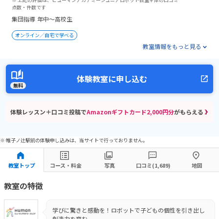
点数・件数です
集団指導
年中～高校生
オンライン／自宅で学べる
教室情報をもっと見る
体験教室に申し込む
無料
体験レッスン＋口コミ投稿で
Amazonギフトカード2,000円分
がもらえる！
※ 帷子ノ辻駅前の体験申し込みは、当サイトで行っておりません。
教室トップ
コース・料金
写真
口コミ(1,689)
地図
教室の特徴
学びに驚きと感動を！ロボットで子どもの個性を引き出し
創造力を育む