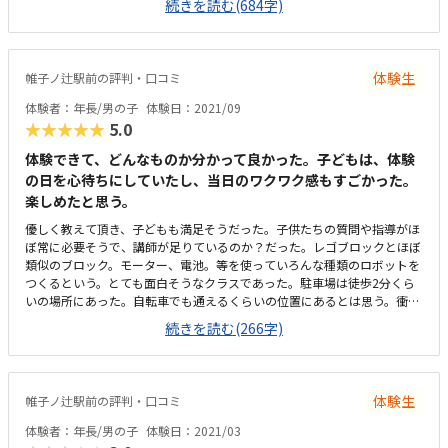
続きを読む(684字)
らどんどん進めてしまいましたが。作成後にはギアのクイズをして下さっ
たのでそれも楽しんでいました。家から自転車で通える距離でした。春か
ら四年生なので何度か一緒に練習すれば一人でも行けると思います。教室
の前に自転車も置けそうでしたので助かります。同時刻にマックスで何名
体験生
帷子ノ辻駅前の評判・口コミ
ほど入るのか改めて聞いてみようとは思います。一人一つの机を使用でき
るのであれば空間的には問題ないかなと感じました。コロナの状況にもよ
体験者：年長/男の子
体験日：2021/09
りますが換気や人数の問題を配慮してあるのであれば安心です。月に2回
★★★★★
5.0
の授業という面だけで考えると他の習い事に比べると高く感じます。です
が一回あたりの時間内にどれだけ子供にとって意義のある時間になるかが
体験できて、どんなものか分かって良かった。子どもは、体験
1番ですので実際通ってみないと実感としては分かりません。明るい男の
の日を心待ちにしていたし、当日のワクワク感もすごかった。
先生で子供も緊張することなく接することができました。他の子供への声
楽しめたと思う。
かけ一つにしても否定的な事を言うのではなく、まずは聞いて、注意する
優しく教えて頂き、子どもも満足そうだった。子供たちの質問や指導がほ
べき点は言葉の使い方も含めて好印象でした。叱るというよりも、子供が
ぼ常に必要そうで、講師が足りているのか？だった。レゴブロックとほぼ
きちんと気づくような声かけをされていました。もう少しゆっくりお話を
類似のブロック。モーター、電池。等を使っていろんな種類のロボットを
聞きたかったので、改めて聞いてみようと思います。
つくるという。とても面白そうなクラスであった。駐車場は徒歩2分くら
いの場所にあった。自転車でも通えるくらいの位置にあるとは思う。衝立
で区切って、デスクの上で組み立てるという感じ、、部屋自体は思ったよ
続きを読む(266字)
りも狭かった。初期費用がけっこうかかるとは思うが、長いスパンで使う
ことができるので良いとは思う先生が親しみやすそうであったのが良かっ
た。
体験生
帷子ノ辻駅前の評判・口コミ
体験者：年長/男の子
体験日：2021/03