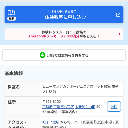
＼ 1分で申し込み完了！ ／
体験教室に申し込む
無料
体験レッスン＋口コミ投稿で
Amazonギフトカード2,000円分
がもらえる！
LINEで教室情報を共有する
基本情報
教室名
ヒューマンアカデミージュニアロボット教室 帷子
ノ辻駅前
住所
〒616-8152
京都府
京都市右京区
太秦堀ケ内町
30-
地図
53 学楽処 （学楽処内）
アクセス・
（京福電鉄嵐山本線 / 京
帷子ノ辻駅
から約90m
福電鉄北野線）