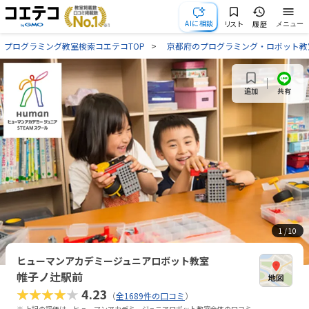
AIに相談
リスト
履歴
メニュー
プログラミング教室検索コエテコTOP
京都府のプログラミング・ロボット教
共有
追加
1
/ 10
ヒューマンアカデミージュニアロボット教室
帷子ノ辻駅前
★★★★★
4.23
（
全1689件の口コミ
）
※ 上記の評価は、ヒューマンアカデミージュニアロボット教室全体の口コミ