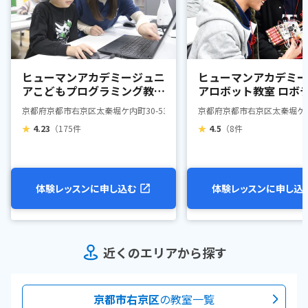
ヒューマンアカデミージュニ
ヒューマンアカデミー
アこどもプログラミング教室
アロボット教室 ロボ
帷子ノ辻駅前
スプロフェッサーコー
京都府京都市右京区太秦堀ケ内町30-53 学楽処
京都府京都市右京区太秦堀ケ内町
子ノ辻駅前
★
4.23
（175件
★
4.5
（8件
体験レッスンに申し込む
体験レッスンに申し込
近くのエリアから探す
京都市右京区
の教室一覧