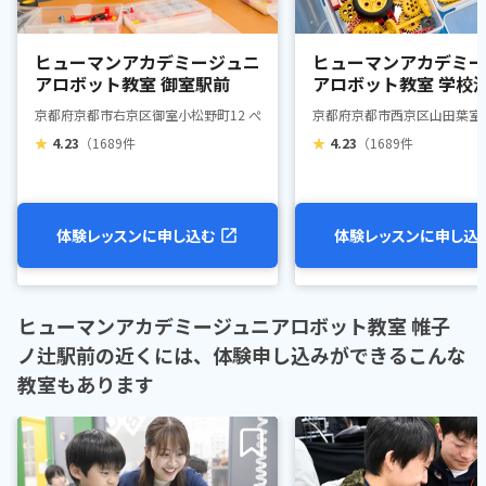
ヒューマンアカデミージュニ
ヒューマンアカデミー
アロボット教室 御室駅前
アロボット教室 学校
室幼稚園教室
京都府京都市右京区御室小松野町12 ぺスタスぺ内
京都府京都市西京区山田葉室町1
★
4.23
（1689件
★
4.23
（1689件
体験レッスンに申し込む
体験レッスンに申し込
ヒューマンアカデミージュニアロボット教室 帷子
ノ辻駅前の近くには、体験申し込みができるこんな
教室もあります