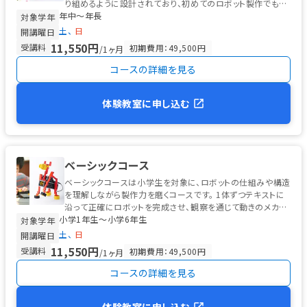
り組めるように設計されており、初めてのロボット製作でも無
年中〜年長
理なく進められる工夫...
対象学年
土
日
開講曜日
11,550円
受講料
初期費用：49,500円
/1ヶ月
コースの詳細を見る
体験教室に申し込む
ベーシックコース
ベーシックコースは小学生を対象に、ロボットの仕組みや構造
を理解しながら製作力を磨くコースです。 1体ずつテキストに
沿って正確にロボットを完成させ、観察を通じて動きのメカニ
小学1年生〜小学6年生
ズムを学びます。 ...
対象学年
土
日
開講曜日
11,550円
受講料
初期費用：49,500円
/1ヶ月
コースの詳細を見る
体験教室に申し込む