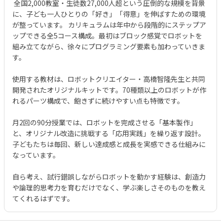
全国2,000教室・生徒数27,000人超という圧倒的な規模を背景
に、子ども一人ひとりの「好き」「得意」を伸ばすための環境
が整っています。 カリキュラムは年中から段階的にステップア
ップできる全5コース構成。最初はブロック感覚でロボットを
組み立てながら、徐々にプログラミング要素も加わっていきま
す。
使用する教材は、ロボットクリエイター・高橋智隆先生と共同
開発されたオリジナルキットです。70種類以上のロボットが作
れるパーツ構成で、飽きずに続けやすい点も特徴です。
月2回の90分授業では、ロボットを完成させる「基本製作」
と、オリジナル改造に挑戦する「応用実践」を繰り返す設計。
子どもたちは毎回、新しい達成感と成長を実感できる仕組みに
なっています。
自ら考え、試行錯誤しながらロボットを動かす経験は、創造力
や論理的思考力を育むだけでなく、学ぶ楽しさそのものを教え
てくれるはずです。