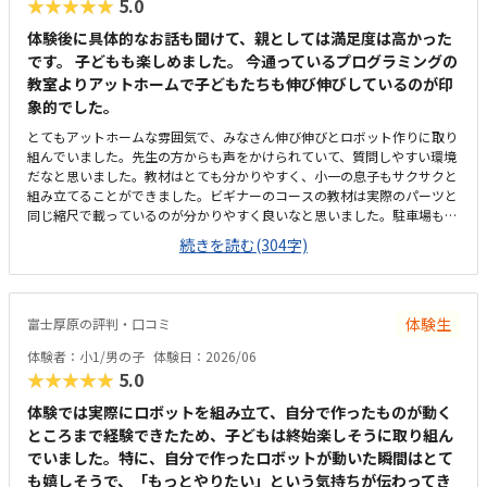
★★★★★
5.0
体験後に具体的なお話も聞けて、親としては満足度は高かった
です。 子どもも楽しめました。 今通っているプログラミングの
教室よりアットホームで子どもたちも伸び伸びしているのが印
象的でした。
とてもアットホームな雰囲気で、みなさん伸び伸びとロボット作りに取り
組んでいました。先生の方からも声をかけられていて、質問しやすい環境
だなと思いました。教材はとても分かりやすく、小一の息子もサクサクと
組み立てることができました。ビギナーのコースの教材は実際のパーツと
同じ縮尺で載っているのが分かりやすく良いなと思いました。駐車場も完
備されており雨の日にも濡れずに教室まで行けるのはとても便利だと思い
続きを読む(304字)
ました。また駅近なのもよいです。アットホームで良かったです。広さも
十分で、設備も整っており、集中できる環境だと思いました。妥当な金額
だと思いました。内容的にも授業回数も月2回ということでちょうど良い
と思いました。
体験生
富士厚原の評判・口コミ
体験者：小1/男の子
体験日：2026/06
★★★★★
5.0
体験では実際にロボットを組み立て、自分で作ったものが動く
ところまで経験できたため、子どもは終始楽しそうに取り組ん
でいました。特に、自分で作ったロボットが動いた瞬間はとて
も嬉しそうで、「もっとやりたい」という気持ちが伝わってき