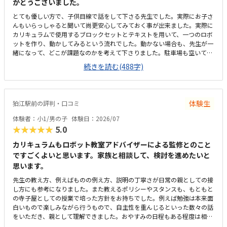
がとうございました。
指導してくださった点が一番良かったです。小学4年生の息子にとって教
材の難易度もちょうど良く、自力でロボットを完成させられたことが大き
とても優しい方で、子供目線で話をして下さる先生でした。実際にお子さ
な自信になったようです。
んもいらっしゃると聞いて尚更安心してみておく事が出来ました。実際に
カリキュラムで使用するブロックセットとテキストを用いて、一つのロボ
ットを作り、動かしてみるという流れでした。動かない場合も、先生が一
緒になって、どこが課題なのかを考えて下さりました。駐車場も空いてい
たので、通いやすかったです。駅からは歩いて5分ちょっとくらいはかか
続きを読む(488字)
るかと思います。駐車場は、他のテナントとの共有になるので、時間帯に
よっては混むこともあるかもです。机は長机で少し狭いかなと思うところ
もありましたが、隣の方と2人で一つの長机を使うので、そこまで不便な
印象は無かったです。料金については、他の習い事と比べると高いと感じ
体験生
狛江駅前の評判・口コミ
ますが、他のプログラミング教室もおおよそ同じくらいの金額なので、初
期費用以外は妥当かなと思います。先生が温厚な方で、優しい方だったの
体験者：小1/男の子
体験日：2026/07
で、雰囲気は良かったです。教材も、テキストに等身のブロックの写真が
★★★★★
5.0
載っていたりして、子供も見やすそうでした。実際に作ったものが動くと
いう経験ができるので、子供はとても感動していました、
カリキュラムもロボット教室アドバイザーによる監修とのこと
ですごくよいと思います。家族と相談して、検討を進めたいと
思います。
先生の教え方、例えばものの例え方、説明の丁寧さが日常の親としての接
し方にも参考になりました。また教えるポリシーやスタンスも、もともと
の寺子屋としての授業で培った方針をお持ちでした。例えば勉強は本来面
白いもので楽しみながら行うもので、自主性を重んじるといった数々の話
をいただき、親として理解できました。おやすみの日程もある程度は相談
に応じていただける話もあり、良さそうでした。教材は幼児〜小学生低・