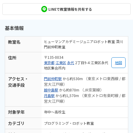
LINEで教室情報を共有する
基本情報
教室名
ヒューマンアカデミージュニアロボット教室 深川
門前仲町教室
住所
〒135-0034
東京都
江東区
永代
2丁目9-4 江東区永代
地図
地区集会所内
アクセス・
（東京メトロ東西線 / 都
門前仲町駅
から約530m
営大江戸線）
交通手段
（JR京葉線）
越中島駅
から約870m
（東京メトロ有楽町線 / 都
月島駅
から約1,570m
営大江戸線）
対象学年
年中～高校生
カテゴリ
プログラミング・ロボット教室