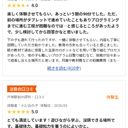
★★★★★
4.0
楽しく体験させてもらい、あっという間の90分でした。ただ、
前の場所がタブレットで進めていたこともありプログラミング
までに進む工程が困難なのでは‥と感じるところがあったよう
で、少し検討してから回答かなと思いました。
下の子も連れて行ったのですが、一緒に体験させてもらい、内容も丁寧に
説明していただき助かりました。教育の方針も合っていると感じました。
紙の教材で過去に受賞した生徒のロボットなどを用いて取り組むプロセス
があったり、他の子も難しいプログラム日取り組むなど、挑戦が日々あっ
て成長し合える場所だと思います。月謝や教材費などの初期費用（また
は、平日の送迎のやりくり）の面で、予算との兼ね合いをもう少し慎重に
続きを読む(410字)
検討する必要があると感じています。それぞれ日違うロボットを作成して
進めているのもいい刺激になると思う。他の生徒の子もそれぞれ取り組む
姿勢が良かったです。打倒な金額かなと感じます。教材自体はどこもそれ
なりに高いので、月謝も含め他と同じくらいと思いました。まだ作ったこ
注目の口コミ
とないロボットや、気になる飾られたロボットを初めに動かして質問コー
ナーがあったり、気持ちを落ち着かせる時間を取っていたりと土台がしっ
体験生
戸塚駅前の評判・口コミ
かりありところだと感じました。
体験者：小1/女の子
体験日：2026/05
★★★★★
5.0
とても満足しています！遊びながら学ぶ、没頭できる場所で
す。基礎体力、基礎知力を養うのによいかと。