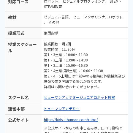
対応コース
ロボット
ビジュアルプログラミング
STEM・
STEAM教育
教材
ビジュアル言語
ヒューマンオリジナルロボット
その他
授業形式
集団指導
授業スケジュー
授業回数：月2回
授業時間：1回90分
ル
第1・3土曜：10:00〜11:30
第1・3土曜：13:00〜14:30
第1・3土曜：15:00〜16:30
第2・4土曜(第5土曜)：10:00〜11:30
第2・4・5土曜日は午前中のみ臨時に体験授業及び
振替授業を開講する場合があります。
詳細はお問い合わせくださいませ。
スクール名
ヒューマンアカデミージュニアロボット教室
運営本部
ヒューマンアカデミー
公式サイト
https://kids.athuman.com/robo/
※公式サイトからのお申し込みは、口コミ投稿で