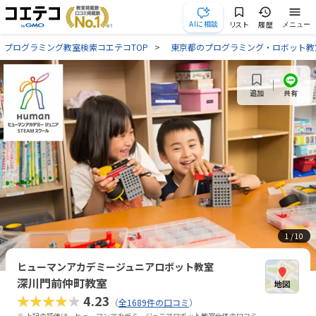
AIに相談
リスト
履歴
メニュー
プログラミング教室検索コエテコTOP
東京都のプログラミング・ロボット教
共有
追加
1
/ 10
ヒューマンアカデミージュニアロボット教室
深川門前仲町教室
★★★★★
4.23
（
全1689件の口コミ
）
※ 上記の評価は、ヒューマンアカデミージュニアロボット教室全体の口コミ