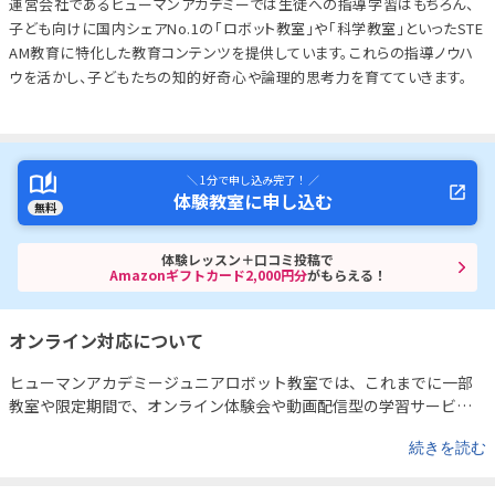
運営会社であるヒューマンアカデミーでは生徒への指導学習はもちろん、
子ども向けに国内シェアNo.1の「ロボット教室」や「科学教室」といったSTE
AM教育に特化した教育コンテンツを提供しています。これらの指導ノウハ
ウを活かし、子どもたちの知的好奇心や論理的思考力を育てていきます。
＼ 1分で申し込み完了！ ／
体験教室に申し込む
無料
体験レッスン＋口コミ投稿で
Amazonギフトカード2,000円分
がもらえる！
オンライン対応について
ヒューマンアカデミージュニアロボット教室では、これまでに一部
教室や限定期間で、オンライン体験会や動画配信型の学習サービス
も実施されてきました。
たとえば、既存の受講生向けには、ロボッ
続きを読む
トの製作解説動画や改造アイデアの紹介など、自宅でも学びを深め
られるサポートコンテンツを公開。また、ご希望者を対象としたオ