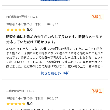
ので、習ってない兄弟が過ごしやすいと思いました。教室はシンプルで余
計なものが置いてないので集中できそうです。清潔な空間でした。授業を
1日に2コマとれたり、翌月に回したりできるのは助かります。料金は今の
物価で考えれば高いとは思いませんが、子どもの成長具合で判断すると思
体験生
目白駅前の評判・口コミ
います。子どもが自発的にどんどん作り進めていったのには正直驚きまし
た。最初からたくさんあれこれ説明されずブロックを触らせてもらったの
体験者：小2/男の子
体験日：2026/07
で楽しんで進めていけたのかもしれません。作り進めていく中で説明を入
★★★★★
5.0
れてもらい、理解し、さらに進めていけたのが良かったです。
現役企業にお勤めの先生がいらして良いです。振替もメールで
対応していただけて助かります。
3名いらっしゃり、みなさん優しい雰囲気の先生方でした。ロボットがう
まく動くと、子供と同じ気持ちになって喜んでくださる感じがとても良か
ったです。問題点についても自分で考えることを主体にしながら、ヒント
を出し向き合ってくれます。子供の自主性を重んじている雰囲気が良いと
感じました。ただ子供に全て丸投げではなく、広い机の上に「教科書とキ
ットをどこに置いたらやりやすいかな？」と声をかけてくださり、そこか
続きを読む(570字)
ら自分で考えていました。ロボット作りもヒントをいただきながら、自分
で教科書を読んで作り上げていました。駅近くですが、静かな環境です。
急な坂道があるので、暑い夏など、重いキットを背負っていく小さな子供
には少し大変かも。清潔で、安心できました。入室したら必ず手を洗うル
体験生
共和西の評判・口コミ
ールも良いです。教室にある教科書などもきちんと整理整頓されていま
す。キット代が兄弟割引で半額になりました。入会金も無料に。欲を言え
体験者：小4/男の子
体験日：2026/07
ば、毎月の月謝も兄弟割引があると更に良いなと思います。（上記3の回
★★★★★
5.0
答と同じ）子供の自主性を重んじている雰囲気が良いと感じました。ただ