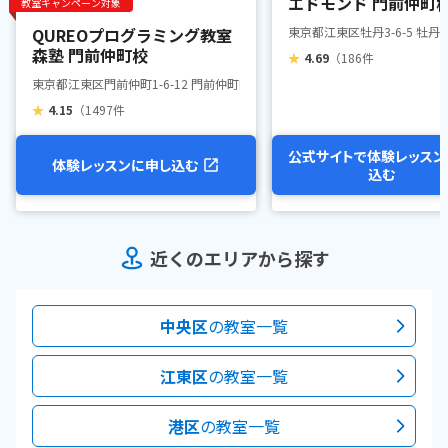
エドモンド 門前仲町
教室キャンペーン対象
QUREOプログラミング教室
東京都江東区牡丹3-6-5 牡
森塾 門前仲町校
★
4.69
（186件
東京都江東区門前仲町1-6-12 門前仲町MAビル4階
★
4.15
（1497件
公式サイトで体験レッスン
体験レッスンに申し込む
込む
近くのエリアから探す
中央区
の教室一覧
江東区
の教室一覧
港区
の教室一覧