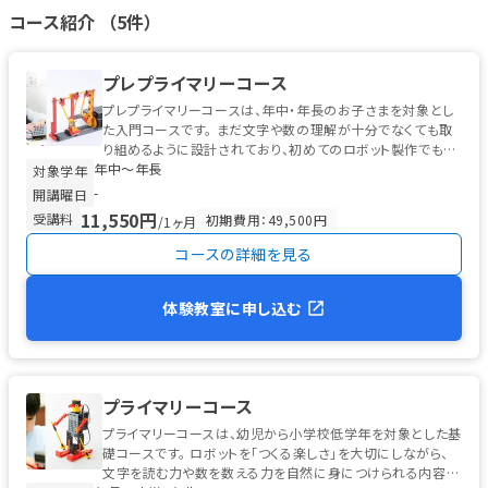
ンライン体験会も開催されていた実績があります。
https://www.you
コース紹介 （5件）
tube.com/watch?v=UhY0Y57-gqU&feature=youtu.be
現在の実施状
況については教室ごとに異なる可能性があるため、オンライン対応
をご希望の方は事前に各教室または運営事務局までお問い合わせく
プレプライマリーコース
ださい。
プレプライマリーコースは、年中・年長のお子さまを対象とし
た入門コースです。 まだ文字や数の理解が十分でなくても取
り組めるように設計されており、初めてのロボット製作でも無
年中〜年長
理なく進められる工夫...
対象学年
-
開講曜日
11,550円
受講料
初期費用：49,500円
/1ヶ月
コースの詳細を見る
体験教室に申し込む
プライマリーコース
プライマリーコースは、幼児から小学校低学年を対象とした基
礎コースです。 ロボットを「つくる楽しさ」を大切にしながら、
文字を読む力や数を数える力を自然に身につけられる内容に