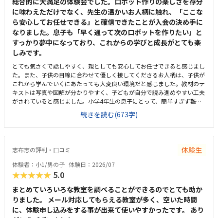
子供に全て丸投げではなく、広い机の上に「教科書とキットをどこに置い
総合的に大満足の体験会でした。ロボット作りの楽しさを存分
たらやりやすいかな？」と声をかけてくださり、そこから自分で考えてい
に味わえただけでなく、先生の温かいお人柄に触れ、「ここな
ました。ロボット作りもヒントをいただきながら、自分で教科書を読んで
ら安心してお任せできる」と確信できたことが入会の決め手に
作り上げていました。
なりました。息子も「早く通って次のロボットを作りたい」と
すっかり夢中になっており、これからの学びと成長がとても楽
しみです。
とても気さくで話しやすく、親としても安心してお任せできると感じまし
た。また、子供の目線に合わせて優しく接してくださるお人柄は、子供が
これから学んでいくにあたっても大変良い環境だと感じました。教材のテ
キストは写真や図解が分かりやすく、子どもが自分で読み進めやすい工夫
がされていると感じました。小学4年生の息子にとって、簡単すぎず難し
すぎない「ちょうど良い難易度」で、最後まで飽きることなく集中してロ
続きを読む(673字)
ボット作りに取り組むことができました。自分の力で完成させられたこと
が、本人の自信や達成感に繋がったようです。小学校（共和西小学校）の
すぐ隣にあり、場所がとても分かりやすかったです。家からのアクセスも
良く、これなら無理なく通わせられると感じる立地です。教室はSHOPの
体験生
志布志の評判・口コミ
中にあり、明るく清潔感のある雰囲気でした。子どもが集中して細かい作
業に取り組める環境がしっかりと整っていると感じました。また、先生と
体験者：小1/男の子
体験日：2026/07
の距離感も近く、質問しやすいアットホームな空気が魅力的です。ロボッ
★★★★★
5.0
ト教室という性質上、入会時に専用キット代などの初期費用はかかります
が、カリキュラムの充実度や専門的な内容を考慮すると妥当な金額だと感
まとめていろいろな教室を調べることができるのでとても助か
じます。他の一般的な習い事と比べると少し高めかもしれませんが、子ど
りました。 メール対応してもらえる教室が多く、空いた時間
もの興味の引き出し方や学びの質を思えば納得できる設定です。何よりも
に、体験申し込みをする事が出来て使いやすかったです。 あり
担当の先生がとても気さくで話しやすく、子どもの目線に合わせて優しく