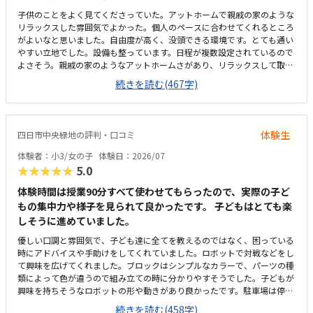
子供のことをよく見てくださっていた。アットホームで親戚の家のような
リラックスした雰囲気でよかった。個人のペースに合わせてくれるところ
がよいなと思いました。自由度が高く、没頭できる環境です。とても通い
やすい立地でした。設備も整っています。日程が複数設定されているので
よさそう。親戚の家のようなアットホームさがあり、リラックスして取り
組めている。緊張感やプレゼンスキル等のカリキュラムを望まれる場合は
続きを読む(467字)
合わないかも。良心的な価格設定だと思います。長時間見てくれるところ
もあり、その割に安いと思います。娘の特徴をよくとらえられていまし
た。一方で男女の性差による取り組み方の違いの説明が分かりやすくもあ
ったが（長年の経験からも実際にそうなのだろう）、性別の色眼鏡なく個
体験生
四日市中央緑地の評判・口コミ
人の特性としてみてもらえるとなおよいのかな、と思いました。女の子だ
から…といった何気ない言葉により子供が萎縮したりこうでなければ、と
体験者：小3/女の子
体験日：2026/07
いう想いに囚われてしまうことは避けたいなと日頃から思っているので
★★★★★
5.0
（そのようなことを言ってしまうことは、親にとってもよくあり、難しさ
はあります…）
体験時間は授業90分すべて使わせてもらったので、実際の子ど
もの集中力や様子を見られて良かったです。 子どもはとても楽
しそうに進めていました。
優しい口調と雰囲気で、子ども達に全てを教えるのではなく、困っている
時にアドバイスや手助けをしてくれていました。ロボットで対戦などをし
て興味を広げてくれました。ブロックはシンプルなカラーで、パーツの種
類によって色が違うので組み立ての時に分かりやすそうでした。子どもが
興味を持ちそうなロボットの形や動きがあり良かったです。駐車場は停め
やすく、分かりやすい場所にあるので助かります。近くに別の施設もある
続きを読む(458字)