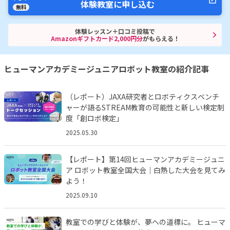
体験教室に申し込む
無料
体験レッスン＋口コミ投稿で
Amazonギフトカード2,000円分
がもらえる！
ヒューマンアカデミージュニアロボット教室の紹介記事
（レポート）JAXA研究者とロボティクスベンチ
ャーが語るSTREAM教育の可能性と新しい検定制
度「創ロボ検定」
2025.05.30
【レポート】第14回ヒューマンアカデミージュニ
ア ロボット教室全国大会｜白熱した大会を見てみ
よう！
2025.09.10
教室での学びと体験が、夢への道標に。 ヒューマ