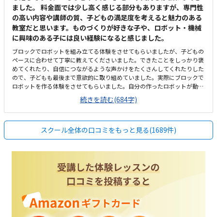
ました。 料金面では少し高く感じる部分もありますが、専門性
の高い内容や講師の質、子どもの満足度を考えると魅力のある
教室だと思います。ものづくりが好きな子や、ロボット・機械
に興味のある子には良い経験になると感じました。
ブロックでロボットを組み立てる体験をさせてもらいましたが、子どもの
ペースに合わせて丁寧に教えてくださいました。できたことをしっかり褒
めてくれたり、自信につながるような声かけをたくさんしてくれたりした
ので、子どもも最後まで意欲的に取り組めていました。実際にブロックで
ロボットを作る体験をさせてもらいました。自分の作ったロボットが動い
た時はとても嬉しそうでした。学年が上がるにつれ扱うブロック数が増え
続きを読む(684字)
てもっと複雑なロボットが作れること、「ロボットにどう動いて欲しいか
ら指示をする」プログラミングが学べる点が魅力的でした。普段あまり通
らない場所だったため、最初は少し場所が分かりにくく感じました。車通
スクール全体の口コミをもっと見る(1689件)
りは多くないので、駐車場の出し入れなどに不便は感じませんでした。施
設はとても清潔感があり、整理整頓もされていて、子どもが安心して学べ
る環境だと思いました。月2回の受講で1万円を超えるため、正直なところ
少し高く感じました。ここに最初教材費も上乗せされるので、初回の出費
はあります。しかし他のロボット教室も同じくらいの金額なので専門的な
指導内容を考えると、価値はあると感じています。子どもが自分で組み立
てたロボットが実際に動くのを見て、とても嬉しそうにしていたのが印象
的でした。作るだけでなく、「動く」という達成感を味わえるのが良いと
思います。また電気や機械に精通した会社が運営している点に安心感があ
りました。講師の方も現役のSEとのことで、専門知識を持った方から学べ
るのは大きな魅力だと感じました。教室の雰囲気も落ち着いており、子ど