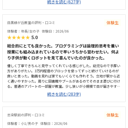
続きを読む(627字)
中・高に合わせて、絵中心〜文字多めとテキストが異なっており、年齢に
合わせ理解し易くなってます。ブロックのキットは同じものを使い回すの
で、都度壊すのでうちで散らかることないので、良い点だと思います。先
生の授業は親しみやすく、例えがこどもの目線寄りでわかりやすいと思い
体験生
目黒緑が丘教室の評判・口コミ
ます。教室は建物の階段上がり3階にありますが、2階〜3階は手すりが無
いので、幼児や小学生低学年にとっては慣れるまで時間が掛かりそう、親
体験者：年長/女の子
体験日：2026/06
が後ろから気をつけてサポートしてあげることになりそうと思います。教
★★★★★
5.0
室は恐らく8,9畳より広めの部屋で入りやすいと思います。机はこどもの
高さに合ってます。他の教室は詳しくはわかりませんが、料金設定は月二
総合的にとても良かった。プログラミングは論理的思考を養い
回で平均的な心象です。兄弟で同時入会なら、キット代は半額となり割安
授業にも組み込まれているので早いうちから習わせたい。何よ
感はあります。教材が年齢に応じている点、先生がこどもたちにフレンド
り子供が動くロボットを見て喜んでいたのが良かった。
リーでありつつも挨拶や教え方のポリシーに根拠あり明確な点です。帰り
優しく丁寧できちんと見守ってくれている感じがした。幼児なので手厚い
にこどもたちに聞いたら、楽しかったやってみたいと言ってました。
方がありがたい。3万円程度のブロックを使ってずっと続けていけるのが
良いと思った。動画を見れば家でもいくらでも作れそう。立地が駅から近
く通いやすかった。周りに図書館やプールがあるのでそのまま遊びに行け
る。普通のアパートの一部屋が教室。少し狭いが小規模で目が届きやすく
良いと思った。内装は綺麗。一月に2回で1万円なので少し高く感じる。振
続きを読む(283字)
替も別教室に行かなければならずそこだけ少し面倒。レベルに合わせたカ
リキュラムが良かった。ブロック教材をずっと使い続けられるのもいい。
大会もあり刺激になりそうで良かった。
体験生
志染駅前の評判・口コミ
体験者：小1/男の子
体験日：2026/06