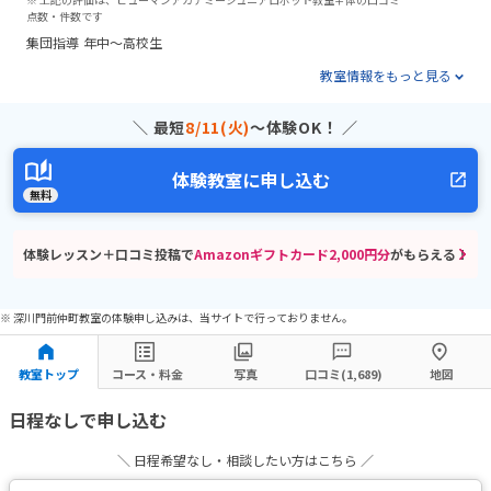
点数・件数です
集団指導
年中～高校生
教室情報をもっと見る
＼ 最短
8/11(火)
〜体験OK！ ／
体験教室に申し込む
無料
体験レッスン＋口コミ投稿で
Amazonギフトカード2,000円分
がもらえる！
※ 深川門前仲町教室の体験申し込みは、当サイトで行っておりません。
教室トップ
コース・料金
写真
口コミ(1,689)
地図
日程なしで申し込む
＼ 日程希望なし・相談したい方はこちら ／