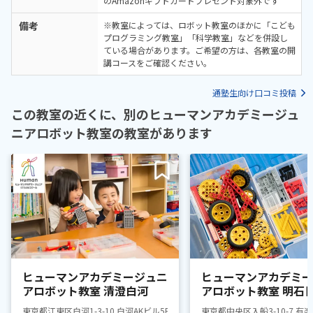
のAmazonギフトカードプレゼント対象外です
備考
※教室によっては、ロボット教室のほかに「こども
プログラミング教室」「科学教室」などを併設し
ている場合があります。ご希望の方は、各教室の開
講コースをご確認ください。
通塾生向け口コミ投稿
この教室の近くに、別のヒューマンアカデミージュ
ニアロボット教室の教室があります
ヒューマンアカデミージュニ
ヒューマンアカデミー
アロボット教室 清澄白河
アロボット教室 明石
東京都江東区白河1-3-10 白河AKビル5F
東京都中央区入船3-10-7 有