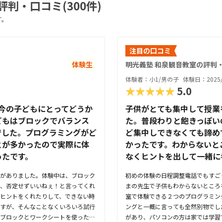
判・口コミ(300件)
す。
注目の口コミ
体験生
明光義塾 和泉観音教室の評判
体験者：小1/男の子
体験日：2025/
★★★★★
5.0
今の子どもにとってどうか
子供がとても集中して授業
どもはブロックでバランス
た。普段わりと飽きっぽい
でした。プログラミングがど
ど集中しできなくても諦め
とが多かったので実際に体
かったです。わからないと
ったです。
なくヒントを出して一緒に
がありました。体験中は、ブロック
初めの体験の日程調整電話でもすご
、否定せずいいねぇ！と言ってくれ
まの先生で子供もわからないところ
ヒントをくれたりして、できない時
室で体験できる２つのプログラミン
すが、そんなことなくいろいろ試行
ングと一概に言っても全然別物でし
ブロックとワークシートを使った教
があり、パソコンの方は家では学習