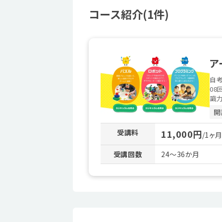
コース紹介(1件)
ア
自考
08
識力
開
受講料
11,000円
/1ヶ
受講回数
24～36か月