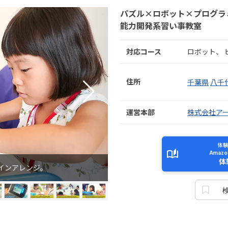
パズル×ロボット×プログラ
能力開発系習い事教室
対応コース
ロボット
住所
千葉県
八千
運営本部
株式会社ア
体験
Amaz
体
インアレンジ。