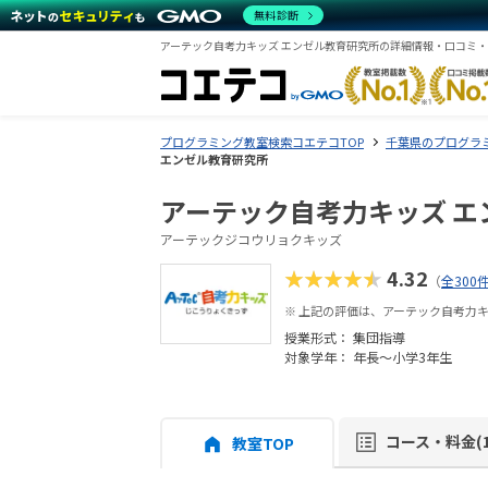
無料診断
アーテック自考力キッズ エンゼル教育研究所の詳細情報・口コミ
プログラミング教室検索コエテコTOP
千葉県のプログラ
エンゼル教育研究所
アーテック自考力キッズ エ
アーテックジコウリョクキッズ
★★★★★
4.32
（
全300
※ 上記の評価は、アーテック自考力
授業形式：
集団指導
対象学年： 年長～小学3年生
コース・料金(1
教室TOP