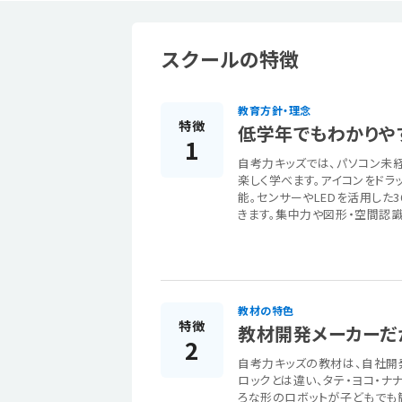
スクールの特徴
教育方針・理念
特徴
低学年でもわかりや
1
自考力キッズでは、パソコン未
楽しく学べます。アイコンをドラ
能。センサーやLEDを活用し
きます。集中力や図形・空間認
教材の特色
特徴
教材開発メーカーだ
2
自考力キッズの教材は、自社開発の
ロックとは違い、タテ・ヨコ・
ろな形のロボットが子どもでも