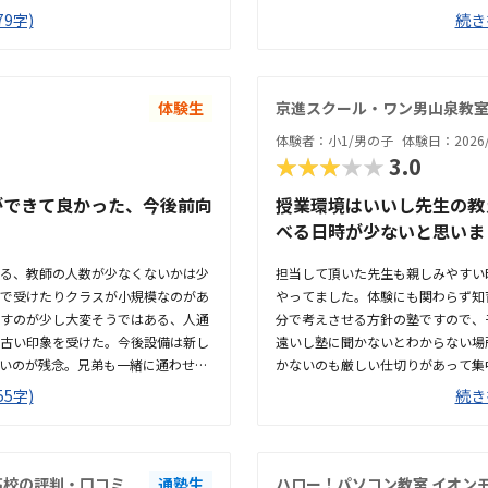
してやっていました。鉛筆を持って考
のでイイなと思いました家から近い
9字)
続き
活発的な年長男子にはハマっていた
にあるので雨の日でも心配いりませ
、何がどうなったら動くのかがあま
こだけ減点ポイントです個別指導塾
作がほぼ初めてだったので、マウス
める環境でした。また先生が近くで
自体は、プログラミングした通りに
プログラミング教室の割にはお安い
体験生
京進スクール・ワン男山泉教
た。駐車場は2台ありましたが、私
い事に比べると諸費用などもかかる
体験者：小1/男の子
体験日：2026/
がら停めました。駐輪場もありまし
きやすい印象でした。またわからな
★★★★★
3.0
いところです。建物の2階で、明る
ったです。パソコンを使う機会が全
う感じでした。年長から通うには早
うでした。その嬉しいが将来の何か
ができて良かった、今後前向
授業環境はいいし先生の教
たくさんあり仕切りなどもありまし
べる日時が少ないと思いま
きないのですが、教材費が結構かか
3000〜5000円程高いです。年長
る、教師の人数が少なくないかは少
担当して頂いた先生も親しみやすい
。ブロック教材が子どもにハマる物
で受けたりクラスが小規模なのがあ
やってました。体験にも関わらず知
だろう？これは？と試行錯誤しなが
すのが少し大変そうではある、人通
分で考えさせる方針の塾ですので、
ったです。また体験したブロックを
古い印象を受けた。今後設備は新し
遠いし塾に聞かないとわからない場
ろいろな物を作っていました。
いのが残念。兄弟も一緒に通わせる
かないのも厳しい仕切りがあって集
ほしい他の先生の紹介もあれば良い
なので先生の教え方もうまいと思い
5字)
続き
先生も紹介があってほしい
いなと思いました。授業料込みで1
ルが楽しくやってました。
高校の評判・口コミ
通塾生
ハロー！パソコン教室 イオン