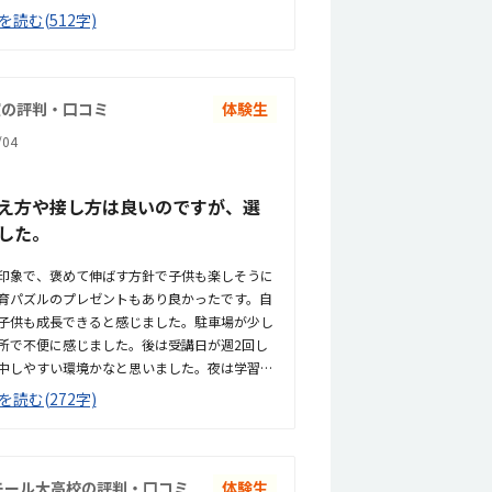
のでとても通いやすいし、駐車場も教室の真下
を読む(512字)
ん。ただ前面の道路が夕方にかけて混むのでそ
ですが静かで集中してプログラミングに取り組
ずっと見てくださってるので安心感があります
方だとは思いますが、他の身体を動かす系の習
室の評判・口コミ
体験生
ので高いです。教材は一年生の子供でもとっつ
04
いところはすぐに先生に聞ける環境がありよか
くないのでパソコンを触るだけで子供は嬉しそ
につながればいいなと思います。
え方や接し方は良いのですが、選
した。
印象で、褒めて伸ばす方針で子供も楽しそうに
育パズルのプレゼントもあり良かったです。自
子供も成長できると感じました。駐車場が少し
所で不便に感じました。後は受講日が週2回し
中しやすい環境かなと思いました。夜は学習塾
ました。仕方ないとは思いますが、教材費が高
を読む(272字)
2分割できたらいいなと思いました。体験のパズ
モール大高校の評判・口コミ
体験生