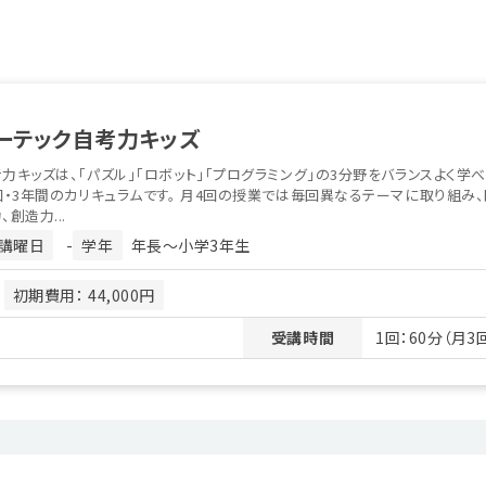
ーテック自考力キッズ
力キッズは、「パズル」「ロボット」「プログラミング」の3分野をバランスよく学べ
回・3年間のカリキュラムです。 月4回の授業では毎回異なるテーマに取り組み
、創造力...
講曜日
-
学年
年長〜小学3年生
月
初期費用： 44,000円
受講時間
1回：60分（月3