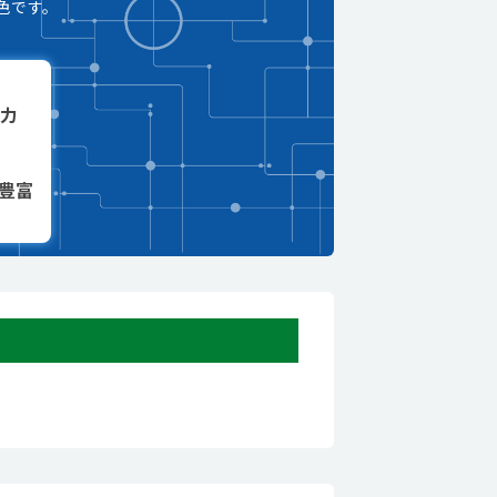
色です。
力
豊富