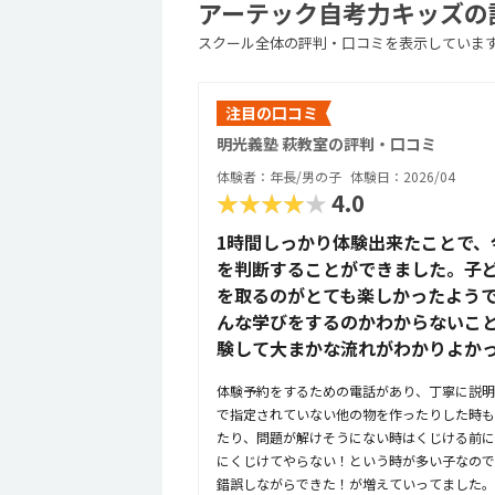
アーテック自考力キッズの評
スクール全体の評判・口コミを表示していま
注目の口コミ
明光義塾 萩教室の評判・口コミ
体験者：年長/男の子
体験日：2026/04
★★★★★
4.0
1時間しっかり体験出来たことで、
を判断することができました。子
を取るのがとても楽しかったよう
んな学びをするのかわからないこ
験して大まかな流れがわかりよか
体験予約をするための電話があり、丁寧に説明
で指定されていない他の物を作ったりした時も
たり、問題が解けそうにない時はくじける前に
にくじけてやらない！という時が多い子なので
錯誤しながらできた！が増えていってました。