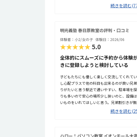
材は、子どもの興味関心が高く30分以上集中
続きを読む(77
えるじゃなく指先で実際に動かして考えるは、
ようです。車をプログラミングで動かす教材は
りよくわかっていなさそうなのと、パソコン操
の機微な動かし方が難しく飽きてました。教材
明光義塾 春日原教室の評判・口コミ
動くという物でとても面白いなと親は思いまし
体験者：小2/女の子
体験日：2026/06
は運転が上手ではないので何度も切りかえしな
★★★★★
5.0
た。交差点付近に立地しており、比較的車も多
い雰囲気でした。チャイムもなっていて塾とい
全体的にスムーズに予約から体験
いかなという雰囲気ではあります。机や椅子は
きに登録しようと検討している
た。プログラミング教室が他にないので比較で
るなという印象でした。他の習い事と比べても、
子どもたちにも優しく楽しく交流してくれてい
での習い事としては高いかなぁという印象です
し心配プラスで他の科目も出来るのが良い兄弟
でとても集中してできていました。これはどう
りがたいと思う駅近で通いやすい、駐車場を探
らやっていたので親としても楽しそうで嬉しか
りも多いので安心の場所少し狭いのと、設備は
頂けたので子どもは大喜びで帰りの車で早速い
いものをいれてほしいと思う。兄弟割引きが無
と親ともしても楽なので、兄弟プランを入れて
続きを読む(25
担当の先生もありがたいが、英語の先生や他の
ハロー！パソコン教室 イオンモール大