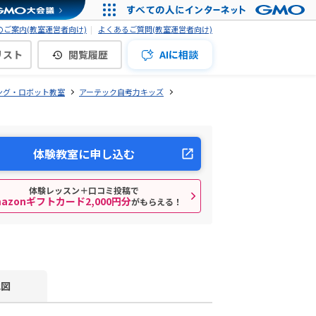
ご案内(教室運営者向け)
よくあるご質問(教室運営者向け)
リスト
閲覧履歴
AIに相談
ング・ロボット教室
アーテック自考力キッズ
体験教室に申し込む
体験レッスン＋口コミ投稿で
mazonギフトカード2,000円分
がもらえる！
地図