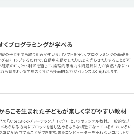
すくプログラミングが学べる
経験の子どもでも取り組みやすい専用ソフトを使い、プログラミングの基礎を
ッグ＆ドロップするだけで、自動車を動かしたりLEDを光らせたりすることが可
た36種類のロボット制御を通じて、論理的思考力や問題解決力が自然と身につ
識力も育まれ、低学年のうちから多面的な力がバランスよく養われます。
からこそ生まれた子どもが楽しく学びやすい教材
「ArtecBlock（アーテックブロック）」というオリジナル教材。一般的なブ
ナナメあらゆる方向にブロックを差し込めるような構造になっているので、いろい
簡単に組み立てることができます。またコンピューターを使わないロボットや