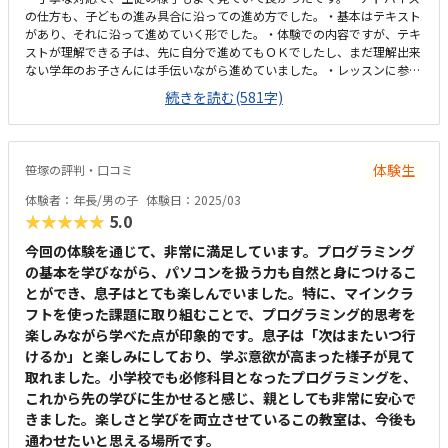
の仕方も、子どもの進み具合に沿っての進め方でした。・基本はテキスト
があり、それに沿って進めていく形でした。・体験での内容ですが、テキ
ストが理解できる子は、先に自分で進めてもＯＫでしたし、まだ理解出来
ない学年のお子さんには手伝いながら進めていました。・レッスンに参加
している子たちは、タイピングからはじめていました。・立地としては駅
続きを読む(581字)
前、駐輪施設も周囲に沢山あるためとても便利です。学年があがれば、子
どもだけでも通うのに不安はありません。・ＰＣは、キーボードが光った
りと子どもが楽しくなりそうな雰囲気でした。・少し暗い施設かなと感じ
ました。（他のこういうプログラミン教室を知らず、他の習い事の教室が
体験生
笹塚の評判・口コミ
明るいため。プログラミング教室がＰＣ用に暗め設定でしたら、申し訳ご
ざいません。）・教室が、レッスンだけの専用ではない？ので、一般の方
体験者：年長/男の子
体験日：2025/03
も利用していたのが少し気になりました。他のプログラミング教室と比較
★★★★★
5.0
しても同じような金額なので、平均的と感じます。他の運動等よりは少し
高め、また専用の教室（場所）ではないと考えると少し高めの設定と感じ
今回の体験を通じて、非常に満足しています。プログラミング
ました。・子どもは、マイクラでプログラミングが学べる（遊べる）とい
の基本を学びながら、パソコンを扱う力も自然と身につけるこ
うのが楽しかったとのことです。・親としては、テキストを見ながら考え
とができ、息子はとても楽しんでいました。特に、マインクラ
る時間等あがあり良かったと感じています。
フトを使った課題に取り組むことで、プログラミング的思考を
楽しみながら学べた点が印象的です。息子は「次はまたいつ行
けるか」と楽しみにしており、学ぶ意欲が高まった様子が見て
取れました。小学校でも必修科目となったプログラミングを、
これから先の学びに生かせると感じ、親としても非常に安心で
きました。楽しさと学びを両立させているこの教室は、今後も
通わせたいと思える場所です。