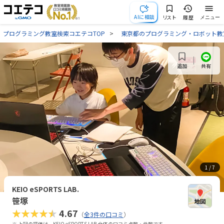
AIに相談
リスト
履歴
メニュー
プログラミング教室検索コエテコTOP
東京都のプログラミング・ロボット教
共有
追加
1
/ 7
KEIO eSPORTS LAB.
笹塚
★★★★★
4.67
（
全3件の口コミ
）
※ 上記の評価は、KEIO eSPORTS LAB.全体の口コミ点数・件数です