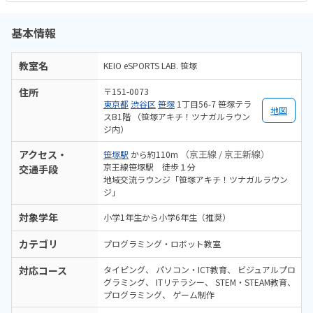
基本情報
教室名
KEIO eSPORTS LAB. 笹塚
住所
〒151-0073
東京都
渋谷区
笹塚
1丁目56-7 笹塚テラ
地図
スB1階 （笹塚アキチ！ツナガルラウン
ジ内）
アクセス・
（京王線 / 京王新線）
笹塚駅
から約110m
京王線笹塚駅 徒歩１分
交通手段
地域交流ラウンジ「笹塚アキチ！ツナガルラウン
ジ」
対象学年
小学1年生から小学6年生（推奨）
カテゴリ
プログラミング・ロボット教室
対応コース
タイピング
パソコン・ICT教育
ビジュアルプロ
グラミング
ITリテラシー
STEM・STEAM教育
プログラミング
ゲーム制作