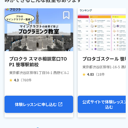
プロクラ スマホ相談窓口TO
プロタゴスクール 笹
P1 笹塚駅前校
東京都渋谷区笹塚1-16-5 酒井
東京都渋谷区笹塚1丁目56-1 西野ビル2F
★
4.83
（18件
★
4.3
（760件
公式サイトで体験レッスン
体験レッスンに申し込む
込む