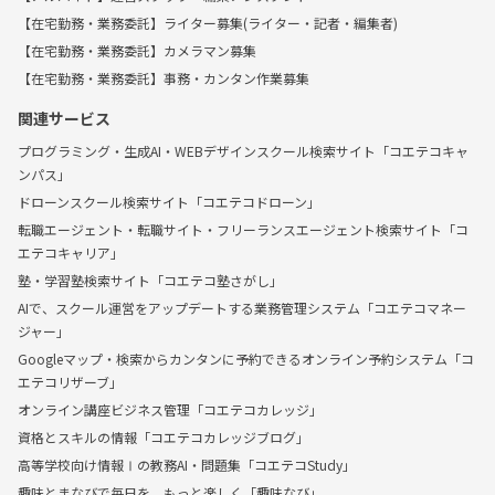
【在宅勤務・業務委託】ライター募集(ライター・記者・編集者)
【在宅勤務・業務委託】カメラマン募集
【在宅勤務・業務委託】事務・カンタン作業募集
関連サービス
プログラミング・生成AI・WEBデザインスクール検索サイト「コエテコキャ
ンパス」
ドローンスクール検索サイト「コエテコドローン」
転職エージェント・転職サイト・フリーランスエージェント検索サイト「コ
エテコキャリア」
塾・学習塾検索サイト「コエテコ塾さがし」
AIで、スクール運営をアップデートする業務管理システム「コエテコマネー
ジャー」
Googleマップ・検索からカンタンに予約できるオンライン予約システム「コ
エテコリザーブ」
オンライン講座ビジネス管理「コエテコカレッジ」
資格とスキルの情報「コエテコカレッジブログ」
高等学校向け情報Ⅰの教務AI・問題集「コエテコStudy」
趣味とまなびで毎日を、もっと楽しく「趣味なび」