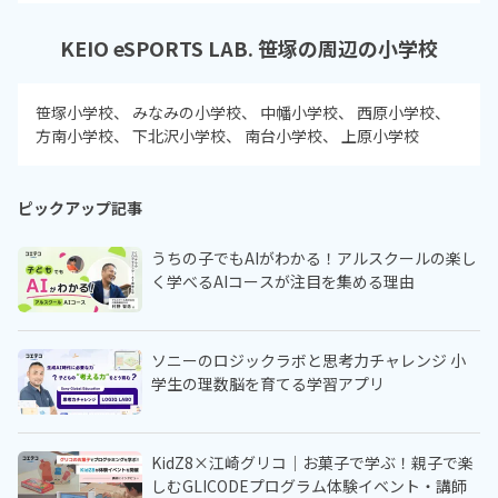
KEIO eSPORTS LAB. 笹塚の周辺の小学校
笹塚小学校
みなみの小学校
中幡小学校
西原小学校
方南小学校
下北沢小学校
南台小学校
上原小学校
ピックアップ記事
うちの子でもAIがわかる！アルスクールの楽し
く学べるAIコースが注目を集める理由
ソニーのロジックラボと思考力チャレンジ 小
学生の理数脳を育てる学習アプリ
KidZ8×江崎グリコ｜お菓子で学ぶ！親子で楽
しむGLICODEプログラム体験イベント・講師