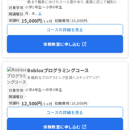
級まで難易に分けたコース度があり、進度に応じて個別にス
小学1年生〜小学6年生
テップアップ可能です。...
対象学年
月
木
土
開講曜日
15,000円
受講料
初期費用：10,000円
/1ヶ月
コースの詳細を見る
体験教室に申し込む
Robloxプログラミングコース
本格的なプログラミング言語へステップアップ！
小学4年生〜中学3年生
対象学年
-
開講曜日
12,500円
受講料
初期費用：10,000円
/1ヶ月
コースの詳細を見る
体験教室に申し込む