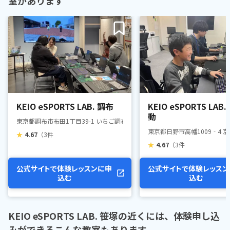
室があります
KEIO eSPORTS LAB. 調布
KEIO eSPORTS LAB
動
東京都調布市布田1丁目39-1 いちご調布駅前ビル8階
東京都日野市高幡1009‐4 
★
4.67
（3件
★
4.67
（3件
公式サイトで体験レッスンに申
公式サイトで体験レッスン
込む
込む
KEIO eSPORTS LAB. 笹塚の近くには、体験申し込
みができるこんな教室もあります