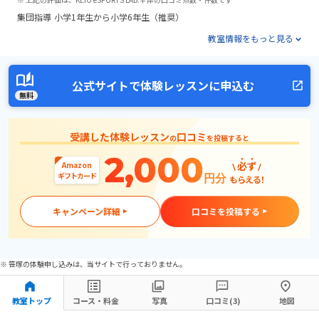
集団指導
小学1年生から小学6年生（推奨）
教室情報をもっと見る
公式サイトで体験レッスンに申込む
無料
受講した体験レッスン
口コミ
の
を投稿すると
2,000
必ず
Amazon
ギフトカード
円分
もらえる！
キャンペーン詳細
口コミを投稿する
※ 笹塚の体験申し込みは、当サイトで行っておりません。
教室トップ
コース・料金
写真
口コミ(3)
地図