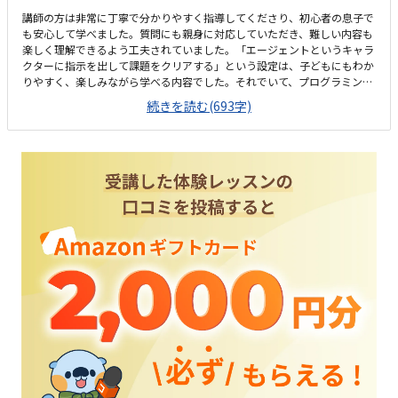
講師の方は非常に丁寧で分かりやすく指導してくださり、初心者の息子で
も安心して学べました。質問にも親身に対応していただき、難しい内容も
楽しく理解できるよう工夫されていました。「エージェントというキャラ
クターに指示を出して課題をクリアする」という設定は、子どもにもわか
りやすく、楽しみながら学べる内容でした。それでいて、プログラミング
的な思考やスキルをしっかりと身につけることができると感じました。笹
続きを読む(693字)
塚駅から徒歩1分、バス停からも近く、近隣に駐輪場もあるためとても通
いやすいと思います。少し狭くて暗い印象ですが、設備は綺麗でした。強
いて言えば携帯の電波が入りにくいことが気になります。料金は安くはあ
りませんが、提供される学びの質やサポートを考慮すると、妥当な価格だ
と思います。しっかりとした指導と充実したカリキュラムがあるため、価
値のある投資だと感じました。この教室で良かった点は、プログラミング
のスキルだけでなく、パソコンを扱う力も自然と身につくところです。息
子はまだパソコン操作に不安がありましたが、授業を通じて基本的な操作
を学び、次第に自信を持って使えるようになりました。また、講師の方の
指示がわかりやすく、息子はその指示をしっかりと聞いて課題に取り組ん
でいる姿が印象的でした。さらに、息子はマインクラフトが大好きで、そ
のゲームをパソコンで使いながら学べることに大喜びでした。楽しみなが
らプログラミング的な思考を学ぶことができ、目を輝かせて取り組んでい
たのがとても嬉しく感じました。この教室では、楽しさと学びがうまく両
立しているため、親として安心して子どもを預けられる点が魅力的です。