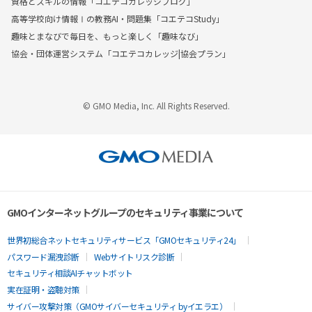
資格とスキルの情報「コエテコカレッジブログ」
高等学校向け情報Ⅰの教務AI・問題集「コエテコStudy」
趣味とまなびで毎日を、もっと楽しく「趣味なび」
協会・団体運営システム「コエテコカレッジ|協会プラン」
© GMO Media, Inc. All Rights Reserved.
GMOインターネットグループのセキュリティ事業について
世界初総合ネットセキュリティサービス「GMOセキュリティ24」
パスワード漏洩診断
Webサイトリスク診断
セキュリティ相談AIチャットボット
実在証明・盗聴対策
サイバー攻撃対策（GMOサイバーセキュリティ byイエラエ）