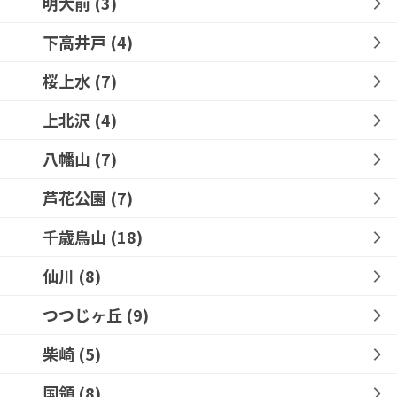
明大前
(3)
下高井戸
(4)
桜上水
(7)
上北沢
(4)
八幡山
(7)
芦花公園
(7)
千歳烏山
(18)
仙川
(8)
つつじヶ丘
(9)
柴崎
(5)
国領
(8)