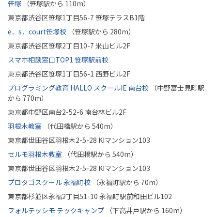
笹塚
（笹塚駅から 110m）
東京都渋谷区笹塚1丁目56-7 笹塚テラスB1階
e．s．court笹塚校
（笹塚駅から 280m）
東京都渋谷区笹塚2丁目10-7 米山ビル2F
スマホ相談窓口TOP1 笹塚駅前校
東京都渋谷区笹塚1丁目56-1 西野ビル2F
プログラミング教育 HALLO スクールIE 南台校
（中野富士見町駅
から 770m）
東京都中野区南台2-52-6 南台林ビル2F
羽根木教室
（代田橋駅から 540m）
東京都世田谷区羽根木2-5-28 KIマンション103
セルモ羽根木教室
（代田橋駅から 540m）
東京都世田谷区羽根木2-5-28 KIマンション103
プロタゴスクール 永福町校
（永福町駅から 70m）
東京都杉並区永福2丁目51-10 永福町駅前和田ビル102
フォルテッシモ テックキャンプ
（下高井戸駅から 160m）