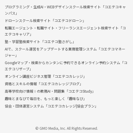
プログラミング・生成AI・WEBデザインスクール検索サイト「コエテコキャ
ンパス」
ドローンスクール検索サイト「コエテコドローン」
転職エージェント・転職サイト・フリーランスエージェント検索サイト「コ
エテコキャリア」
塾・学習塾検索サイト「コエテコ塾さがし」
AIで、スクール運営をアップデートする業務管理システム「コエテコマネー
ジャー」
Googleマップ・検索からカンタンに予約できるオンライン予約システム「コ
エテコリザーブ」
オンライン講座ビジネス管理「コエテコカレッジ」
資格とスキルの情報「コエテコカレッジブログ」
高等学校向け情報Ⅰの教務AI・問題集「コエテコStudy」
趣味とまなびで毎日を、もっと楽しく「趣味なび」
協会・団体運営システム「コエテコカレッジ|協会プラン」
© GMO Media, Inc. All Rights Reserved.