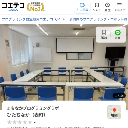
AIに相談
リスト
履歴
メニュー
プログラミング教室検索コエテコTOP
茨城県のプログラミング・ロボット教
共有
追加
1
/ 10
まちなかプログラミングラボ
ひたちなか（表町）
★★★★★
-
※ 上記の評価は、まちなかプログラミングラボ全体の口コミ点数・件数です