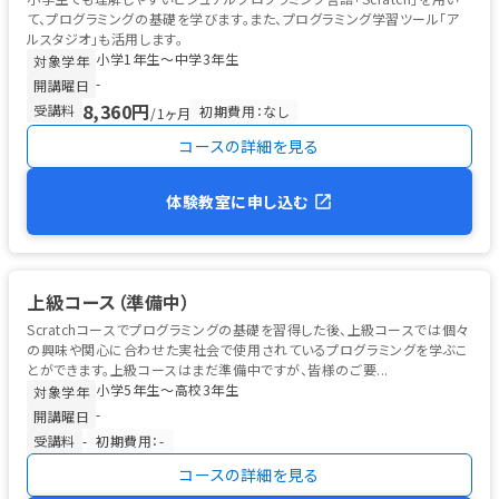
て、プログラミングの基礎を学びます。また、プログラミング学習ツール「ア
ルスタジオ」も活用します。
小学1年生〜中学3年生
対象学年
-
開講曜日
8,360円
受講料
初期費用：なし
/1ヶ月
コースの詳細を見る
体験教室に申し込む
上級コース（準備中）
Scratchコースでプログラミングの基礎を習得した後、上級コースでは個々
の興味や関心に合わせた実社会で使用されているプログラミングを学ぶこ
とができます。上級コースはまだ準備中ですが、皆様のご要...
小学5年生〜高校3年生
対象学年
-
開講曜日
受講料
-
初期費用：-
コースの詳細を見る