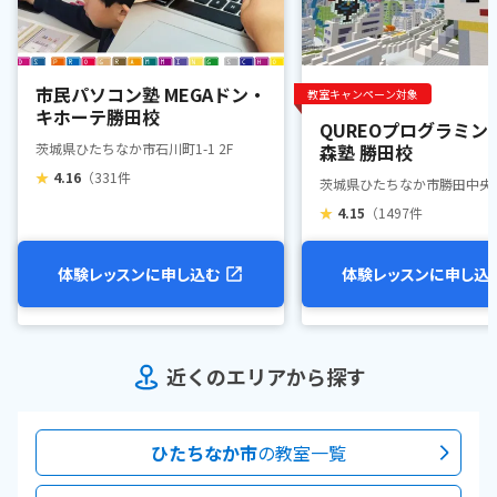
市民パソコン塾 MEGAドン・
教室キャンペーン対象
キホーテ勝田校
QUREOプログラミン
茨城県ひたちなか市石川町1-1 2F
森塾 勝田校
★
4.16
（331件
茨城県ひたちなか市勝田中央10-
★
4.15
（1497件
体験レッスンに申し込む
体験レッスンに申し込
近くのエリアから探す
ひたちなか市
の教室一覧