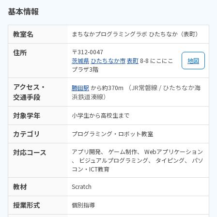
基本情報
教室名
まちなかプログラミングラボ ひたちなか（表町）
住所
〒312-0047
茨城県
ひたちなか市
表町
8-8 にこにこ
地図
プラザ3階
アクセス・
（JR常磐線 / ひたちなか海
勝田駅
から約370m
交通手段
浜鉄道湊線）
対象学年
小学生から高校生まで
カテゴリ
プログラミング・ロボット教室
対応コース
アプリ開発
ゲーム制作
Webアプリケーション
ビジュアルプログラミング
タイピング
パソ
コン・ICT教育
教材
Scratch
授業形式
個別指導