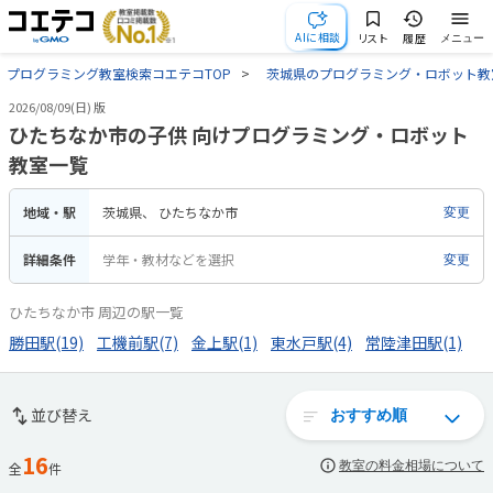
AIに相談
リスト
履歴
メニュー
プログラミング教室検索コエテコTOP
茨城県のプログラミング・ロボット教
2026/08/09(日) 版
ひたちなか市の子供 向けプログラミング・ロボット
教室一覧
地域・駅
茨城県
ひたちなか市
変更
詳細条件
学年・教材などを選択
変更
ひたちなか市 周辺の駅一覧
勝田駅(19)
工機前駅(7)
金上駅(1)
東水戸駅(4)
常陸津田駅(1)
並び替え
16
教室の料金相場について
全
件