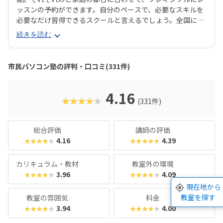
ッスンの予約ができます。自分のペースで、必要なスキルを
必要なだけ習得できるスクールと言えるでしょう。全国に20
0教室が開講中（2025年7月現在）と、お住まいの近くにあ
続きを読む
る教室を探しやすいのも魅力ですね。 コースは「プログラミ
ング」系のコースがレベル別に4つと、パソコン操作を基本
から学べる「Windows11パソコンの基礎講座」「ワードで
市民パソコン塾の評判・口コミ(331件)
お絵描き」「写真デコレーション講座」などバラエティ豊
か。「とにかくプログラミングにハマって欲しい！」「せっ
かくだから、ビジネスに使えるツールもぜひ」など、ご家庭
4.16
★★★★★
(331件)
の方針に合わせてレッスン計画を立てることができます。な
んといっても50分1,210円！（何度でも言います！）「ちょ
っと試しにやらせてみようかな♪」なんてご家庭にピッタリ
総合評価
講師の評価
のスクールといえるでしょう。
4.16
4.39
★★★★★
★★★★★
カリキュラム・教材
教室外の環境
3.96
4.09
★★★★★
★★★★★
現在地から
教室を探す
教室の雰囲気
料金
3.94
4.00
★★★★★
★★★★★