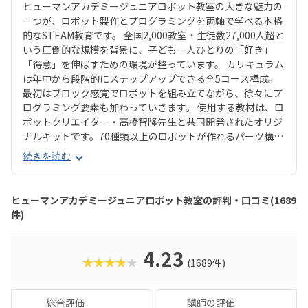
ヒューマンアカデミージュニアロボット教室の大きな魅力の
一つが、ロボット製作とプログラミングを両軸で学べる本格
的なSTEAM教育です。 全国2,000教室・生徒数27,000人超と
いう圧倒的な規模を背景に、子ども一人ひとりの「好き」
「得意」を伸ばすための環境が整っています。 カリキュラム
は年中から段階的にステップアップできる全5コース構成。
最初はブロック感覚でロボットを組み立てながら、徐々にプ
ログラミング要素も加わっていきます。 使用する教材は、ロ
ボットクリエイター・高橋智隆先生と共同開発されたオリジ
ナルキットです。70種類以上のロボットが作れるパーツ構成
で、飽きずに続けやすい点も特徴です。 月2回の90分授業で
続きを読む
は、ロボットを完成させる「基本製作」と、オリジナル改造
に挑戦する「応用実践」を繰り返す設計。子どもたちは毎
回、新しい達成感と成長を実感できる仕組みになっていま
ヒューマンアカデミージュニアロボット教室の評判・口コミ(1689
す。 自ら考え、試行錯誤しながらロボットを動かす経験は、
件)
創造力や論理的思考力を育むだけでなく、学ぶ楽しさそのも
のを教えてくれるはずです。
4.23
★★★★★
(1689件)
総合評価
講師の評価