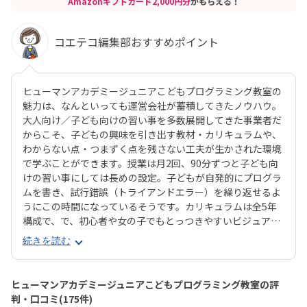
Amazonギフトカード2,000円分
がもらえる！
コエテコ編集部おすすめポイント
ヒューマンアカデミージュニアこどもプログラミング教室の
魅力は、なんといっても運営会社が蓄積してきたノウハウ。
大人向け／子ども向けの習い事を多数展開してきた事業者だ
からこそ、子どもの興味を引き出す教材・カリキュラムや、
わからない点・つまずく点を残さない工夫が生かされた環境
で学ぶことができます。授業は月2回、90分ずつと子ども向
けの習い事にしては長めの設定。子どもが自発的にプログラ
ムを書き、試行錯誤（トライアンドエラー）を繰り返せるよ
うにこの時間になっているそうです。カリキュラムは全5年
構成で、で、初心者や女の子でもとっつきやすいビジュアル
プログラミングツール「Scratch（スクラッチ）」から初め
続きを読む
て、エンジニアが実際に使用するプログラミング言語「Java
Script」までステップアップすることができます。ベーシッ
クコースではマウス操作など、パソコンの操作自体から学べ
ヒューマンアカデミージュニアこどもプログラミング教室の評
るので、自宅でまったくパソコンをさわったことのないお子
判・口コミ(175件)