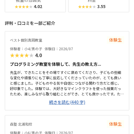
教室の雰囲気
料金
4.02
3.55
★★★★★
★★★★★
評判・口コミを一部ご紹介
体験生
ベスト個別真岡教室
体験者：小4/男の子
体験日：2026/07
★★★★★
4.0
プログラミング教室を体験して、先生の教え方...
先生が、できたことをその場ですぐに褒めてくださり、子どもの些細
な変化や頑張りにも丁寧に反応してくださっていたのが、とても良い
と感じました。子どものやる気や自信につながる関わり方だと感じ、
好印象でした。体験では、大好きなマインクラフトを使った授業だっ
たため、楽しみながら取り組むことができ、とても良かったです。た
だ、今後もずっとマインクラフトを使った内容ではないと伺ったの
続きを読む(440 字)
で、その後も興味を持って取り組めるかどうかは少し気になる点でし
た。教室は自宅から15分ほどの距離にあり、通いやすいと感じまし
た。また、駐車場もあるため、送り迎えもしやすく、安心して通わせ
られる環境だと思いました。教室は一人ひとりの席が完全に仕切られ
体験生
森塾 北浦和校
ているわけではありませんが、壁などで視線が分散しにくい工夫がさ
れており、集中しやすい雰囲気だと感じました。月4回（1回50分）で
体験者：小6/男の子
体験日：2026/07