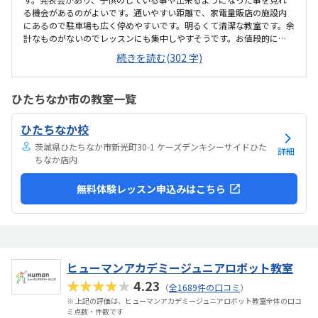
る機会があるのがよいです。通いやすい距離で、家電量販店の施設内
にあるので駐車場も広く停めやすいです。明るくて清潔な教室です。余
計なものがないのでレッスンにも集中しやすそうです。お値段的に
は、リーズナブルとは思いませんが子供が楽しく通っています。子供
続きを読む(302 字)
本人が習いたい事だったので、毎回楽しくて新鮮で色々な事を習って
やってみたいようです。気になる点は特にないので、悪いと思ったと
ころは今までありません。特になし。今まで通り、子供が色んな事を
ひたちなか市の教室一覧
教えて頂いて吸収して学んでいってもらいたいです。
ひたちなか校
茨城県ひたちなか市新光町30-1 ケーズデンキシーサイドひた
詳細
ちなか店内
無料体験レッスン申込みはこちら
ヒューマンアカデミージュニアロボット教室
★★★★★
4.23
（
全1689件の口コミ
）
※ 上記の評価は、ヒューマンアカデミージュニアロボット教室全体の口コ
ミ点数・件数です