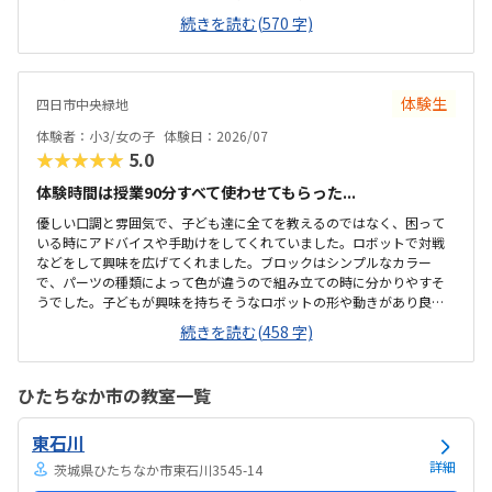
の上に「教科書とキットをどこに置いたらやりやすいかな？」と声を
続きを読む(570 字)
かけてくださり、そこから自分で考えていました。ロボット作りもヒ
ントをいただきながら、自分で教科書を読んで作り上げていました。
駅近くですが、静かな環境です。急な坂道があるので、暑い夏など、重
いキットを背負っていく小さな子供には少し大変かも。清潔で、安心
体験生
四日市中央緑地
できました。入室したら必ず手を洗うルールも良いです。教室にある
教科書などもきちんと整理整頓されています。キット代が兄弟割引で
体験者：小3/女の子
体験日：2026/07
半額になりました。入会金も無料に。欲を言えば、...
★★★★★
5.0
体験時間は授業90分すべて使わせてもらった...
優しい口調と雰囲気で、子ども達に全てを教えるのではなく、困って
いる時にアドバイスや手助けをしてくれていました。ロボットで対戦
などをして興味を広げてくれました。ブロックはシンプルなカラー
で、パーツの種類によって色が違うので組み立ての時に分かりやすそ
うでした。子どもが興味を持ちそうなロボットの形や動きがあり良か
ったです。駐車場は停めやすく、分かりやすい場所にあるので助かり
続きを読む(458 字)
ます。近くに別の施設もあるので、習ってない兄弟が過ごしやすいと
思いました。教室はシンプルで余計なものが置いてないので集中でき
そうです。清潔な空間でした。授業を1日に2コマとれたり、翌月に回
ひたちなか市の教室一覧
したりできるのは助かります。料金は今の物価で考えれば高いとは思
いませんが、子どもの成長具合で判断すると思います。子どもが自発
東石川
的にどんどん作り進めていったのには正直驚きました。最初からたく
さんあれこれ説明されずブロックを触らせてもらったの...
詳細
茨城県ひたちなか市東石川3545-14