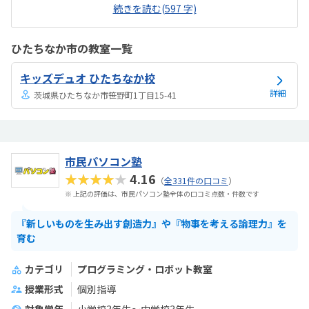
ないので子供の話だが、積極的に講師が教えていないみたい。月1回は
続きを読む(597 字)
プログラミングで作ったものを発表すると聞いていたが、実施してな
いみたい。駅からは徒歩ですぐ来れる距離で、一本道だから迷うこと
なく来れるので立地は良いと思います。駐車場はないので、車の送迎
ひたちなか市の教室一覧
は路上駐車になります。駐輪スペースはあるので子供一人でも近い人
なら行けると思います。奥の方まで覗いたことはないので詳しくはわ
キッズデュオ ひたちなか校
からないが、入り口や教室の内装は奇麗だと思います。気軽に入りや
すい感じがします。ひとそれぞれになってしまい...
詳細
茨城県ひたちなか市笹野町1丁目15-41
市民パソコン塾
★★★★★
4.16
（
全331件の口コミ
）
※ 上記の評価は、市民パソコン塾全体の口コミ点数・件数です
『新しいものを生み出す創造力』や『物事を考える論理力』を
育む
カテゴリ
プログラミング・ロボット教室
授業形式
個別指導