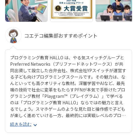
コエテコ編集部おすすめポイント
プログラミング教育 HALLO は、やる気スイッチグループと
Preferred Networks（プリファードネットワークス）が共
同出資して設立した合弁会社、株式会社YPスイッチが運営す
る子ども向けプログラミングスクールです。その魅力は、な
んといっても高クオリティな教材。深層学習やAIなど、最先
端の技術で社会に変革をもたらすPFNが本気で手掛けたプロ
グラミング教材「Playgram™（プレイグラム）」で学べる
のは「プログラミング教育 HALLO」ならではの魅力と言え
るでしょう。スマホゲームのような見た目と操作感で子ども
が楽しく進めていける一方、最終的には実戦レベルのプログ
ラミングスキルが身につく「Playgram」には、まるでマイ
続きを読む
ンクラフト（マイクラ）のように3D空間をデザインできるモ
ードも。子どもの創造性と技術力、そのどちらも高めていけ