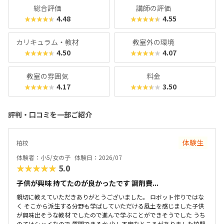
を検討する際は早めに下調べに動くのがおすすめです。
総合評価
講師の評価
4.48
4.55
★★★★★
★★★★★
カリキュラム・教材
教室外の環境
4.50
4.07
★★★★★
★★★★★
教室の雰囲気
料金
4.17
3.50
★★★★★
★★★★★
評判・口コミを一部ご紹介
体験生
柏校
体験者：小5/女の子
体験日：2026/07
★★★★★
5.0
子供が興味 持てたのが良かったです 調剤費...
親切に教えていただきありがとうございました。 ロボット作りではな
く そこから派生する分野も学ばしていただける風土を感じました子供
が興味出そうな教材 でしたので進んで学ぶことができそうでした うち
の子はシャイなので 質問できるか 少し不安なところがありました柏駅