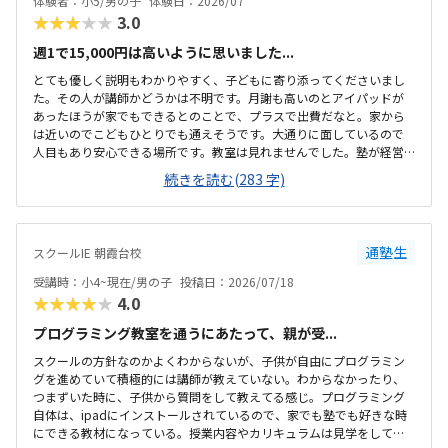
体験者：小5/男の子
体験日：2026/07
★★★★★
3.0
週1で15,000円は高いように思いました...
とても優しく説明もわかりやすく、子どもに寄り添ってくださいまし
た。その人が講師かどうかは不明です。月謝も高いのとアイパッドが
あったほうが家でもできるとのことで、プラスで出費だなと。家から
は近いのでこどもひとりでも通えそうです。大通りに面しているので
人目もあり安心できる場所です。教室は見れませんでした。塾が経営
しているとのことで塾の方の教室は少し覗けました。建物自体が古い
続きを読む(283 字)
感じでした。週1で15,000円は高いように思いました。もう少し回数を
増やしてもらうか、下げてもらえると助かります。説明してくれた方
はとても説明がわかりやすく、こどもに寄り添ってくださいました。
通塾生
スクールIE 朝霞台校
受講時：小4~現在/男の子
投稿日：2026/07/18
★★★★★
4.0
プログラミング教室を通うにあたって、親が受...
スクールの方針なのかよくわからないが、子供が自由にプログラミン
グを進めていて積極的には講師が教えていない。わからなかったり、
つまずいた時に、子供から質問をして教えてる感じ。プログラミング
自体は、ipadにインストールされているので、家でも塾でも好きな時
にできる教材になっている。授業内容やカリキュラムは見学をしてい