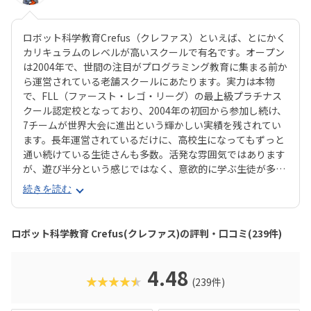
ロボット科学教育Crefus（クレファス）といえば、とにかく
カリキュラムのレベルが高いスクールで有名です。オープン
は2004年で、世間の注目がプログラミング教育に集まる前か
ら運営されている老舗スクールにあたります。実力は本物
で、FLL（ファースト・レゴ・リーグ）の最上級プラチナス
クール認定校となっており、2004年の初回から参加し続け、
7チームが世界大会に進出という輝かしい実績を残されてい
ます。長年運営されているだけに、高校生になってもずっと
通い続けている生徒さんも多数。活発な雰囲気ではあります
が、遊び半分という感じではなく、意欲的に学ぶ生徒が多い
のが特長です。ひとことで言えば派手さのない、「質実剛
続きを読む
健」なイメージのCrefusは、本気でやりたいお子さんにはぴ
ったりのスクールでしょう。対象年齢は小3生以上ですが、
年長〜小2生向けにKicks（キックス）というサブブランドも
ロボット科学教育 Crefus(クレファス)の評判・口コミ(239件)
運営されています。Kicsのほうは身近なものをテーマに、よ
り楽しさ重視で学べる雰囲気なので、「まずはやらせてみ
て、興味を持つか確かめたい」という保護者にもおすすめで
4.48
★★★★★
(239件)
きます。Crefus/Kicksともに、カリキュラムがしっかりして
いるだけに、入会時期が決まっている教室もあるので、入会