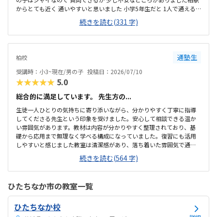
からとても近く 通いやすいと思いました 小学5年生だと 1人で通える
か 少し不安なところがありました楽しそうに 勉強していたのが印象的
続きを読む(331 字)
でした 、とても 整理整頓 が行き届き 清潔な 環境でした毎月1万円 オ
ーバーは少し高いと感じました 自習室を無制限に使える環境 であれば
良いと思いましたロボット 組み立て に取り組んでました 子供が興味持
っていればどんどん進める体制に していただきたいと思いました
通塾生
柏校
受講時：小3~現在/男の子
投稿日：2026/07/10
★★★★★
5.0
総合的に満足しています。 先生方の...
生徒一人ひとりの気持ちに寄り添いながら、分かりやすく丁寧に指導
してくださる先生という印象を受けました。安心して相談できる温か
い雰囲気があります。教材は内容が分かりやすく整理されており、基
礎から応用まで無理なく学べる構成になっていました。復習にも活用
しやすいと感じました教室は清潔感があり、落ち着いた雰囲気で通い
やすいと感じました。立地も良く、安心して継続して通える環境が整
続きを読む(564 字)
っていると思います。教室は明るく清潔感があり、整理整頓が行き届
いていました。落ち着いて学習に取り組める、安心感のある環境だと
感じました。料金設定は内容やサポートを考えると納得できるもので
ひたちなか市の教室一覧
した。無理なく続けやすい価格帯だと感じ、安心して受講できると思
いました。先生方が親切で話しやすく、分からないことも気軽に質問
ひたちなか校
できる雰囲気が良かったです。教室も明るく清潔で、安心して学習に
取り組める環境だと感じました。現時点では特に気にな...