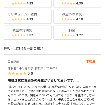
4.23
4.39
★★★★★
★★★★★
カリキュラム・教材
教室外の環境
4.23
4.18
★★★★★
★★★★★
教室の雰囲気
料金
3.87
3.22
★★★★★
★★★★★
評判・口コミを一部ご紹介
体験生
目白駅前
体験者：小2/男の子
体験日：2026/07
★★★★★
5.0
現役企業にお勤めの先生がいらして良いです。...
3名いらっしゃり、みなさん優しい雰囲気の先生方でした。ロボットが
うまく動くと、子供と同じ気持ちになって喜んでくださる感じがとて
も良かったです。問題点についても自分で考えることを主体にしなが
ら、ヒントを出し向き合ってくれます。子供の自主性を重んじている
雰囲気が良いと感じました。ただ子供に全て丸投げではなく、広い机