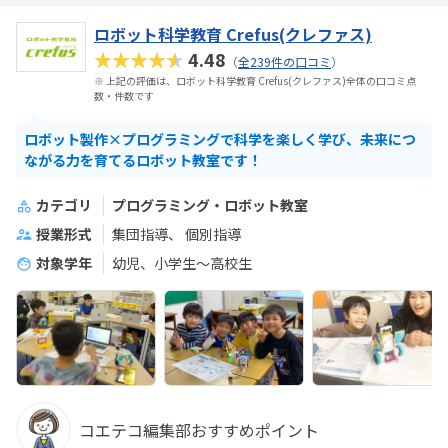
ロボット科学教育 Crefus(クレファス)
★★★★★
4.48
（
全239件の口コミ
）
※ 上記の評価は、ロボット科学教育 Crefus(クレファス)全体の口コミ点
数・件数です
ロボット製作×プログラミングで科学を楽しく学び、未来につ
ながる力を育てるロボット教室です！
カテゴリ
プログラミング・ロボット教室
授業形式
集団指導
個別指導
対象学年
幼児、小学生〜高校生
コエテコ編集部おすすめポイント