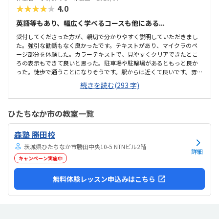
約12,000円という料金は、我が家にとってはや...
★★★★★
4.0
英語等もあり、幅広く学べるコースも他にある...
受付してくださった方が、親切で分かりやすく説明していただきまし
た。強引な勧誘もなく良かったです。テキストがあり、マイクラのペ
ージ部分を体験した。カラーテキストで、見やすくクリアできたとこ
ろの表示もできて良いと思った。駐車場や駐輪場があるともっと良か
った。徒歩で通うことになりそうです。駅からは近くて良いです。雰囲
気も良く、清潔感もあった。部屋が区切られていて、個人スペースも
続きを読む(293 字)
確保されていて良かった。基本料金以外に、追加料金があまり無さそ
うで良かった。できれば、毎月1万以内で通いたいです。子供に熱心に
話しかけてくださったり、褒めてくださって、子供が頑張ろうという
ひたちなか市の教室一覧
気持ちになれて良かった。
森塾 勝田校
茨城県ひたちなか市勝田中央10-5 NTNビル2階
詳細
キャンペーン実施中
無料体験レッスン申込みはこちら