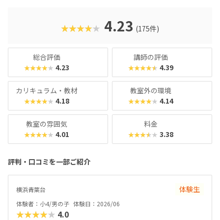
さんでも戸惑うことなく授業に入っていけるでしょう。大学
入試やオフィスワークなど、「将来のことを考えて習わせて
おきたい」方におすすめのスクールといえます。また、いず
4.23
★★★★★
(175件)
れもヒューマンオリジナルの教材で学べるので、高クオリテ
ィな指導を求める保護者におすすめできます。
総合評価
講師の評価
4.23
4.39
★★★★★
★★★★★
カリキュラム・教材
教室外の環境
4.18
4.14
★★★★★
★★★★★
教室の雰囲気
料金
4.01
3.38
★★★★★
★★★★★
評判・口コミを一部ご紹介
体験生
横浜青葉台
体験者：小4/男の子
体験日：2026/06
★★★★★
4.0