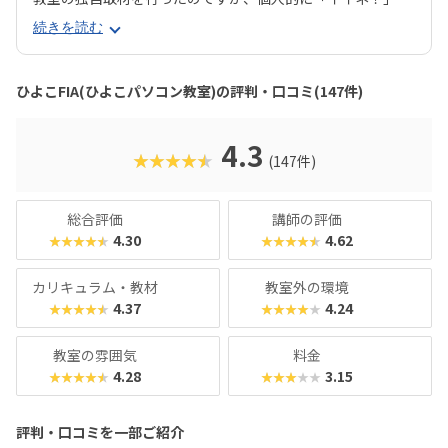
思ったのは資格取得が目指せるところ。なんと「ひよこFI
続きを読む
A」コースでは、プログラミングはもちろん、オフィスソフ
トの使い方やジュニア・プログラミング検定など、将来に生
かせるスキルも学べるのだそう！これらの資格は中学・高校
ひよこFIA(ひよこパソコン教室)の評判・口コミ(147件)
入試で内申点に加点される場合があるらしく、保護者から大
人気の講座とのことでした。
4.3
★★★★★
(147件)
総合評価
講師の評価
4.30
4.62
★★★★★
★★★★★
カリキュラム・教材
教室外の環境
4.37
4.24
★★★★★
★★★★★
教室の雰囲気
料金
4.28
3.15
★★★★★
★★★★★
評判・口コミを一部ご紹介