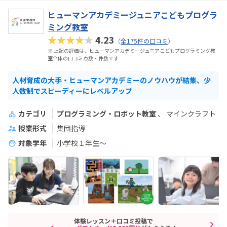
ヒューマンアカデミージュニアこどもプログラ
ミング教室
★★★★★
4.23
（
全175件の口コミ
）
※ 上記の評価は、ヒューマンアカデミージュニアこどもプログラミング教
室全体の口コミ点数・件数です
人材育成の大手・ヒューマンアカデミーのノウハウが結集、少
人数制でスピーディーにレベルアップ
カテゴリ
プログラミング・ロボット教室
マインクラフト
授業形式
集団指導
対象学年
小学校１年生〜
体験レッスン＋口コミ投稿で