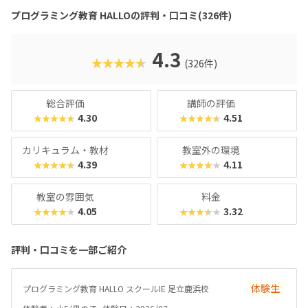
るスクールをお探しのご家庭にぴったりのスクールです。ま
プログラミング教育 HALLOの評判・口コミ(326件)
た、運営元のやる気スイッチグループといえば、子どもの性
格や学習タイプを見極める「個性診断テスト（ETS）」も有
名。学習計画や講師とのマッチングに使われるそうで、「教
4.3
★★★★★
(326件)
材はいいけど、先生との相性が……」なんてトラブルも極力
防ぎます。入り口は楽しく、奥行きはどこまでも！ぜひお近
くの教室に足を運んでみてくださいね。
総合評価
講師の評価
4.30
4.51
★★★★★
★★★★★
カリキュラム・教材
教室外の環境
4.39
4.11
★★★★★
★★★★★
教室の雰囲気
料金
4.05
3.32
★★★★★
★★★★★
評判・口コミを一部ご紹介
体験生
プログラミング教育 HALLO スクールIE 足立鹿浜校