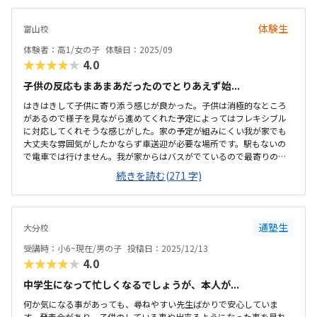
体験生
富山校
体験者：高1/女の子
体験日：2025/09
★★★★★
4.0
子供の反応もまあまあだったのでとりあえず始...
はきはきして子供に寄り添う感じが良かった。子供は消極的なところ
があるので様子を見ながら進めてくれた予定によってはフレキシブル
に対応してくれそうな感じがした。家の予定が組みにくい我が家でも
大丈夫な雰囲気がしたかならず車送迎が必要な場所です。駅もないの
で電車では行けません。我が家からはバスがでているので最寄りのバ
ス停からは10分ほど歩けばいいかなと言う感じです。思ったよりもか
続きを読む(271 字)
なりコンパクトなスペースで授業をしています。6畳くらいのスペース
でした。思っていたよりも高い印象です。パソコン教室に通うことは
なかったので調べたいなかったのですが、、、
通塾生
大分校
受講時：小6~現在/男の子
投稿日：2025/12/13
★★★★★
4.0
中学生になって忙しくなるでしょうが、本人が...
何か気になる事があっても、尋ねやすい先生ばかりで安心していま
す。発表会があり、子供のしている事や出来るようになった事を見れ