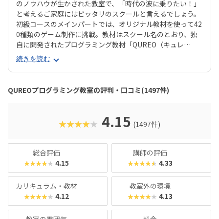
のノウハウが生かされた教室で、「時代の波に乗りたい！」
と考えるご家庭にはピッタリのスクールと言えるでしょう。
初級コースのメインパートでは、オリジナル教材を使って42
0種類のゲーム制作に挑戦。教材はスクール名のとおり、独
自に開発されたプログラミング教材「QUREO（キュレ
オ）」です。スマホゲームのような感覚でサクサク進められ
続きを読む
るのに、本格的な内容が学べるのが魅力。子どもにとっても
「やらされている感」がないので、楽しくゲームをクリアし
ていくようなペースでどんどん学習を進めていけます。教材
QUREOプログラミング教室の評判・口コミ(1497件)
のデザイン性も高く、実際にスマホゲーム開発で使用されて
いたキャラクター素材などを多数収録。リッチなグラフィッ
クに慣れている今の子どもでも、「安っぽい」「子どもっぽ
4.15
★★★★★
(1497件)
い」と思わず勉強に取り組めるでしょう。学習結果は通信簿
のような形で確認できるので、保護者も安心ですね。
総合評価
講師の評価
4.15
4.33
★★★★★
★★★★★
カリキュラム・教材
教室外の環境
4.12
4.13
★★★★★
★★★★★