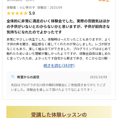
ました。
体験者：小1/男の子
体験日：2025/09
★★★★★
5.0
全体的に非常に満足のいく体験会でした。実際の雰囲気はほか
の子供がいないとわからないかと思いますが、子供が前向きな
気持ちになれたのでよかったです
非常にやさしい先生でした。体験時は一人だったこともありますが、よく
子供の声を聞き、威圧感なく接してくれたのが安心しました。レゴが好き
なこともあり、楽しく組み立てができました、プログラミングははじめて
触れたためいまいち理解が難しかったようですが、体験会自体は楽しめた
と言っていたため、よかったです自宅から駅まで歩き、そこから立川駅ま
で電車移動の後、さらに徒歩移動となるため、多少大変さは感じました明
続きを読む(343字)
るい印象を持ちました。白を基調としたお部屋であり、10～20畳程度の
広さがありましたため、広さも感じました月額料金はちょうどよいかと思
教室からの返信
2025/10/09
いましたが、入会時に数万円の入金が必要なため、飽き性の子供のことを
考えるとちょっと高いかなと思いましたレゴに触れること、先生がやさし
先日はプログラボ立川校の無料体験会にご参加頂きありがとうござ
かったことがよかったです
いました。体験会を楽しんで頂けたようでなによりです！ ...