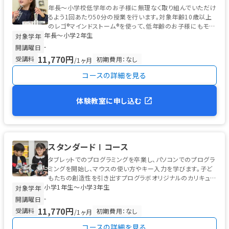
年長～小学校低学年のお子様に無理なく取り組んでいただけ
るよう1回あたり50分の授業を行います。対象年齢10歳以上
のレゴ®マインドストーム®を使って、低年齢のお子様にもモー
年長〜小学2年生
ターやセンサーの仕組み、...
対象学年
-
開講曜日
11,770円
受講料
初期費用：なし
/1ヶ月
コースの詳細を見る
体験教室に申し込む
スタンダードⅠコース
タブレットでのプログラミングを卒業し、パソコンでのプログラ
ミングを開始し、マウスの使い方やキー入力を学びます。子ど
もたちの創造性を引き出すプログラボオリジナルのカリキュラ
小学1年生〜小学3年生
ムで、アイデアを形にする...
対象学年
-
開講曜日
11,770円
受講料
初期費用：なし
/1ヶ月
コースの詳細を見る