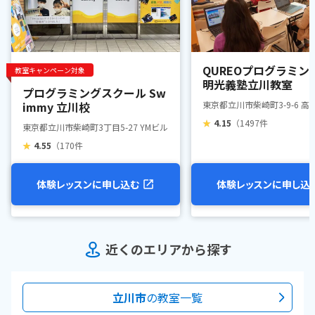
QUREOプログラミン
教室キャンペーン対象
明光義塾立川教室
プログラミングスクール Sw
immy 立川校
東京都立川市柴崎町3-9-6 高
★
4.15
（1497件
東京都立川市柴崎町3丁目5-27 YMビル 1F
★
4.55
（170件
体験レッスンに申し込む
体験レッスンに申し込
近くのエリアから探す
立川市
の教室一覧