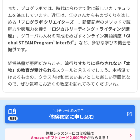
また、プログラボでは、時代に合わせて常に新しいカリキュラ
ムを追加しています。近年は、年少さんからものづくりを楽し
める「プ
ログラボ クリエイターズ
」、新聞記者のメソッドで読
解力や表現力を養う「
ロジカルリーディング・ライティング講
座
」、グローバル人材の育成をめざすオンライン英語講座「
Gl
obal STEAM Program”InterEd”
」など、多彩な学びの機会を
提供です。
経営基盤が堅固だからこそ、
流行りすたりに惑わされない「本
物」の教育が受けられる
スクールと言えるでしょう。本格派で
はあるものの、クラス内は和気あいあいとした楽しい雰囲気な
ので、ぜひ気軽にお近くの教室を訪れてみてくださいね。
＼ 1分で申し込み完了！ ／
体験教室に申し込む
無料
体験レッスン＋口コミ投稿で
Amazonギフトカード2,000円分
がもらえる！