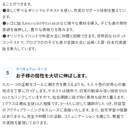
ることができます。
●楽しく学べるオリジナルテキストを使い、充実のサポート体制を整えてい
ます。
●レゴに加えmicro:bitやScratchなど様々な教材を導入。子ども達の制作
意欲を後押しし、豊かな表現力を育みます。
●オリジナルイベントや外部大会に仲間と挑戦できます。世界的なロボット
コンテストで、プログラボの子ども達が全国大会に出場・入賞・日本代表選
抜を果たしています。
カリキュラム・コース
5
お子様の個性を大切に伸ばします。
ただ一つの正解をゴールに解き方を教えるよりも、十人十色の好奇心の着
地点を丁寧にガイドします。テキストは随所で、日常の馴染み深い技術やSD
Gsともリンクしていますので、社会課題に目が向く素地も自然と養えます。
1クラスは概ね生徒10人程度です。3～4人に対して講師が1人つき、対話型
のアクティブラーニングをスムーズに実施いたします。また、自宅学習や宿題
はありません。先生や仲間との活動、コミュニケーションを通じた、教室で
の実践を重視しております。