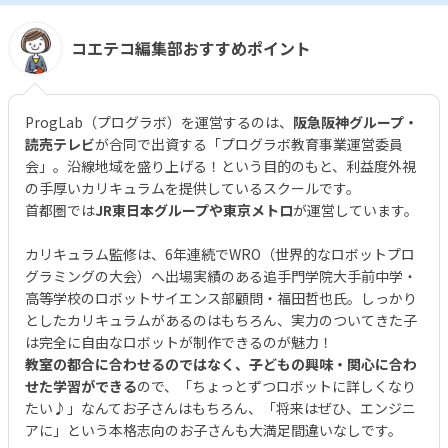
コエテコ編集部おすすめポイント
ProgLab（プログラボ）を運営するのは、
阪急阪神グループ・
読売テレビ
が合同で出資する「プログラボ教育事業運営委員
会」。沿線地域を盛り上げる！という目的のもと、利益度外視
の手厚いカリキュラムを提供しているスクールです。
首都圏では
JR東日本グループや東京メトロ
が運営しています。
カリキュラム監修は、6年連続でWRO（世界的なロボットプロ
グラミングの大会）へ出場実績のある追手門学院大手前中学・
高等学校のロボットサイエンス部顧問・福田哲也氏。しっかり
としたカリキュラムがあるのはもちろん、実力のついてきた子
は完全に自由なロボットが制作できるのが魅力！
教室の都合に合わせるのではなく、子どもの興味・関心に合わ
せた学習ができる
ので、「ちょっとずつロボットに詳しくなり
たい♪」なんてお子さんはもちろん、「将来はぜひ、エンジニ
アに」という本格志向のお子さんも大満足間違いなしです。