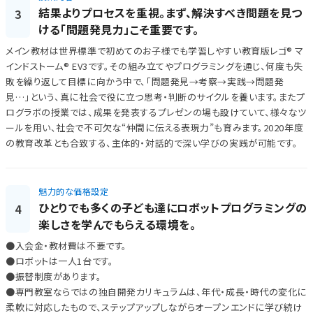
結果よりプロセスを重視。まず、解決すべき問題を見つ
3
ける「問題発見力」こそ重要です。
メイン教材は世界標準で初めてのお子様でも学習しやすい教育版レゴ® マ
インドストーム® EV3です。その組み立てやプログラミングを通じ、何度も失
敗を繰り返して目標に向かう中で、「問題発見→考察→実践→問題発
見…」という、真に社会で役に立つ思考・判断のサイクルを養います。またプ
ログラボの授業では、成果を発表するプレゼンの場も設けていて、様々なツ
ールを用い、社会で不可欠な“仲間に伝える表現力”も育みます。2020年度
の教育改革とも合致する、主体的・対話的で深い学びの実践が可能です。
魅力的な価格設定
ひとりでも多くの子ども達にロボットプログラミングの
4
楽しさを学んでもらえる環境を。
●入会金・教材費は不要です。
●ロボットは一人1台です。
●振替制度があります。
●専門教室ならではの独自開発カリキュラムは、年代・成長・時代の変化に
柔軟に対応したもので、ステップアップしながらオープンエンドに学び続け