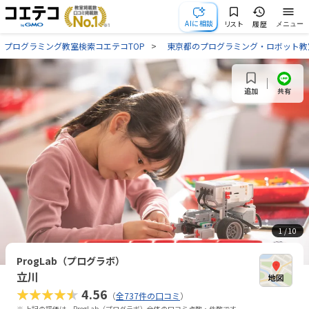
AIに相談
リスト
履歴
メニュー
プログラミング教室検索コエテコTOP
東京都のプログラミング・ロボット教
共有
追加
1
/ 10
ProgLab（プログラボ）
立川
★★★★★
4.56
（
全737件の口コミ
）
※ 上記の評価は、ProgLab（プログラボ）全体の口コミ点数・件数です