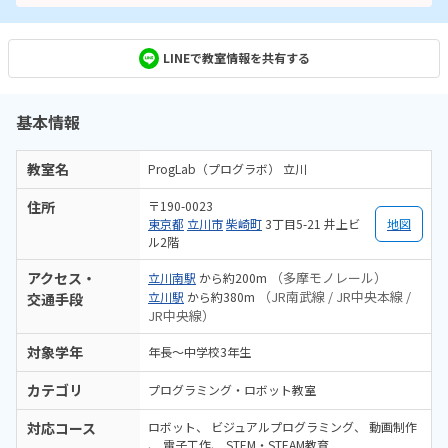
LINEで教室情報を共有する
基本情報
教室名
ProgLab（プログラボ） 立川
住所
〒190-0023
東京都
立川市
柴崎町
3丁目5-21 井上ビ
地図
ル2階
アクセス・
（多摩モノレール）
立川南駅
から約200m
（JR南武線 / JR中央本線 /
立川駅
から約380m
交通手段
JR中央線）
対象学年
年長～中学校3年生
カテゴリ
プログラミング・ロボット教室
対応コース
ロボット
ビジュアルプログラミング
動画制作
電子工作
STEM・STEAM教育