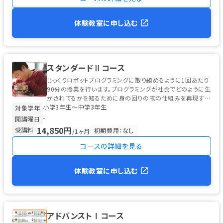
体験教室に申し込む
スタンダードⅡコース
じっくりロボットプログラミングに取り組めるように1回あたり
90分の授業を行います。プログラミングが社会でどのように生
かされてるかを知るために身の回りの物の仕組みを再現する
小学3年生〜中学3年生
カリキュラムを多数ご用意...
対象学年
-
開講曜日
14,850円
受講料
初期費用：なし
/1ヶ月
コースの詳細を見る
体験教室に申し込む
アドバンストⅠコース