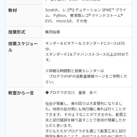
教材
Scratch
レゴ®エデュケーション SPIKE™ プライ
ム
Python
教育版レゴ® マインドストーム®
EV3
micro:bit
その他
授業形式
集団指導
授業スケジュー
キンダー＆ビギナー＆スタンダード1コースは50
分、
ル
スタンダード2＆アドバンストコース以上は90分で
す。
※詳細な時間割と授業カレンダーは
プログラボHPの各教室情報ページをご参照くだ
さい。
教室から一言
◆プログラボ立川 室長 あべ
社会が発展し、身の回りは大変便利になりまし
た。地球の反対側にも飛行機に乗れば行くことが
できます。 そのようなことができるのも、創意工
夫と試行錯誤を繰り返すことで技術が発展したか
らだと思います。
子どもたちがプログラボを通じて創意工夫と試行
錯誤を重ねることで、やがては人のために役立つ