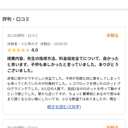
評判・口コミ
体験生
立川の評判・口コミ
体験者：小3/男の子
体験日：2026/05
★★★★★
4.0
授業内容、先生の指導方法、料金設定全てについて、良かった
と思います。子供も楽しかったと言っていました。ありがとう
ございました。
非常に穏やかでやさしい先生でした。子供が何度も同じ事をしてしまって
も待ってくれていたのが印象的でした。レゴブロックを用いたロボットプ
ログラミングでした。6人位の人数で、各自1台のロボットを作って動かす
という感じでした。駅から近いですが、ちょっと繁華街にあるので夜はあ
まり遅くならない様にしたいです。小さな教室ではありましたが、明るい
雰囲気で、子供が過ごす場所として問題ないと思います。月3回との事で
続きを読む(336字)
すが、料金設定は適切かと思います。また入会費や教材費がかからないの
は嬉しいところです。今日は1人に対して先生が1人だったので自分のペー
スでできましたが、集団だとこうはいかないのかなとは思いました。先生
は子供をしっかりみてくださり、急かす事なく出来るのを待ってくれてい
体験生
立川の評判・口コミ