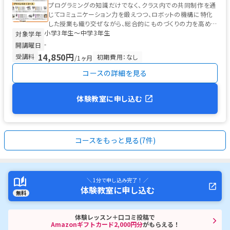
プログラミングの知識だけでなく、クラス内での共同制作を通
じてコミュニケーション力を鍛えつつ、ロボットの機構に特化
した授業も織り交ぜながら、総合的にものづくりの力を高めま
小学3年生〜中学3年生
す。 「アイデアシート」...
対象学年
-
開講曜日
14,850円
受講料
初期費用：なし
/1ヶ月
コースの詳細を見る
体験教室に申し込む
コースをもっと見る(7件)
＼ 1分で申し込み完了！ ／
体験教室に申し込む
無料
体験レッスン＋口コミ投稿で
Amazonギフトカード2,000円分
がもらえる！