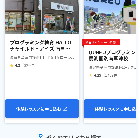
プログラミング教育 HALLO
教室キャンペーン対象
チャイルド・アイズ 南草津
QUREOプログラミン
校
滋賀県草津市野路1丁目15-15 ローレルコート南草津1F
馬渕個別南草津校
★
4.3
（326件
滋賀県草津市野路1-15-5 フ
★
4.15
（1497件
体験レッスンに申し込む
体験レッスンに申し込
近くのエリアから探す