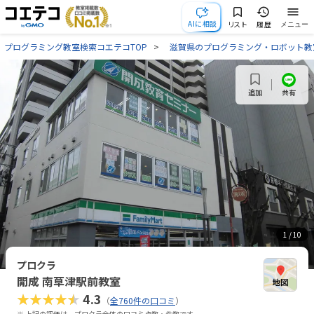
AIに相談
リスト
履歴
メニュー
プログラミング教室検索コエテコTOP
滋賀県のプログラミング・ロボット教
共有
追加
1
/ 10
プロクラ
開成 南草津駅前教室
★★★★★
4.3
（
全760件の口コミ
）
※ 上記の評価は、プロクラ全体の口コミ点数・件数です