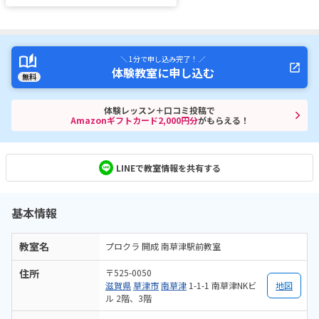
＼ 1分で申し込み完了！ ／
体験教室に申し込む
無料
体験レッスン＋口コミ投稿で
Amazonギフトカード2,000円分
がもらえる！
LINEで教室情報を共有する
基本情報
教室名
プロクラ 開成 南草津駅前教室
住所
〒525-0050
滋賀県
草津市
南草津
1-1-1 南草津NKビ
地図
ル 2階、3階