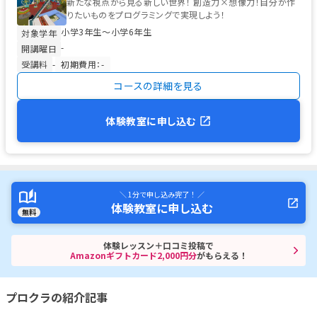
新たな視点から見る新しい世界！ 創造力×想像力！自分が作
りたいものをプログラミングで実現しよう！
小学3年生〜小学6年生
対象学年
-
開講曜日
受講料
-
初期費用：-
コースの詳細を見る
体験教室に申し込む
＼ 1分で申し込み完了！ ／
体験教室に申し込む
無料
体験レッスン＋口コミ投稿で
Amazonギフトカード2,000円分
がもらえる！
プロクラの紹介記事