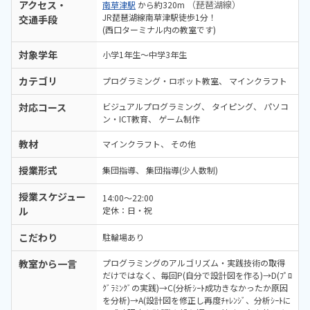
アクセス・
（琵琶湖線）
南草津駅
から約320m
JR琵琶湖線南草津駅徒歩1分！
交通手段
(西口ターミナル内の教室です)
対象学年
小学1年生～中学3年生
カテゴリ
プログラミング・ロボット教室
マインクラフト
対応コース
ビジュアルプログラミング
タイピング
パソコ
ン・ICT教育
ゲーム制作
教材
マインクラフト
その他
授業形式
集団指導
集団指導(少人数制)
授業スケジュー
14:00～22:00
ル
定休：日・祝
こだわり
駐輪場あり
教室から一言
プログラミングのアルゴリズム・実践技術の取得
だけではなく、毎回P(自分で設計図を作る)→D(ﾌﾟﾛ
ｸﾞﾗﾐﾝｸﾞの実践)→C(分析ｼｰﾄ成功きなかったか原因
を分析)→A(設計図を修正し再度ﾁｬﾚﾝｼﾞ、分析ｼｰﾄに