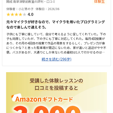
体験生
開成 南草津駅前教室の評判・口コミ
体験者：小2/男の子
体験日：2026/06
★★★★★
4.0
元々マイクラが好きなので、マイクラを用いたプログラミング
なので楽しんで通えそう。
子供にも丁寧に接していて、自分で考えるように促してくれていた。下の
子も同席していたが、下の子にも丁寧に対応してくれた。毎月4回授業が
あり、その月の4回目の授業で作品の発表をするらしく、プレゼン力が身
につくかな？と思った駐車場が周辺にないため、家が遠いと送迎がやや不
便。バスがあるが、大通りにしか来ないため最初は1人で行かせるのはや
や不安。少人数制のため教室は狭いが先生の目は行き届きそうだと思う。
続きを読む(296字)
自習室も完備されているので、迎えの時間が遅くなっても自習室で待って
てもらえるので安心。プログラミングの料金はやや高めだが、プログラミ
ングだけでなく、プレゼン力なども育つかなと思うと、まぁありかな。