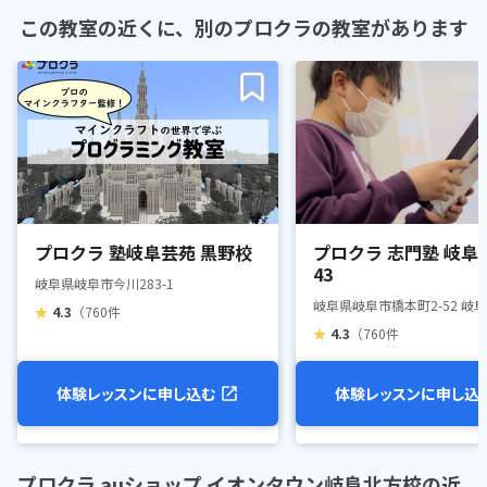
この教室の近くに、別のプロクラの教室があります
プロクラ 塾岐阜芸苑 黒野校
プロクラ 志門塾 岐阜
43
岐阜県岐阜市今川283-1
岐阜県岐阜市橋本町2-52 岐
★
4.3
（760件
★
4.3
（760件
体験レッスンに申し込む
体験レッスンに申し込
プロクラ auショップ イオンタウン岐阜北方校の近