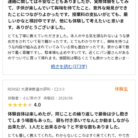
連絡に関しては不安なこともありましたが、実際体験をしてみ
て、子供が楽しんでいて興味を持てたこと、意外な発見ができ
たことにつながりよかったです。授業料の支払いがとても、厳
しいかなと検討中ですが、他にも体験して考えたいと思いま
す。ありがとうございました。
とても丁寧に教えていただきました。本人のやる気を損なわないような褒
め方をされていて有り難かったです。とてもわかりやすく、興味を持つよ
うな内容が組み込まれていてみている側も面白かったです。家から車で数
分で着く距離ですし、駐車場も止めやすいです。近くにパン屋さんがある
のでついでに買って帰れます。雰囲気は明るくとても良かったと思いま
す。ただ、エアコンはついていたと思いますが、暑くて汗をかきました。
続きを読む(373字)
夏場はきついような気がします。料金が想像以上に高額だったのが残念で
した。いますぐにでもさせたい気持ちはありますが、考えたい料金です。
先生が明るく、とても優しい方ばかりでした。子供が人見知りがあります
が馴染めていました。席も広く作業がしやすく、座りやすい席でした。興
体験生
RENSEI 大通東教室の評判・口コミ
味のあるマイクラで、更に初めて触ったパソコンにもかかわらず、スムー
ズにこなしていました。
体験者：小1/男の子
体験日：2026/06
★★★★★
4.0
体験自体は楽しめたが、同じことの繰り返しで最後は少し飽き
てしまう場面もあった。 親も付き添いでなんとか励ましながら
出来たが、1人だと出来るかな？と不安な面もありました。
とても優しく教えてくれた。わからないところはすぐ来てくれて、やり方