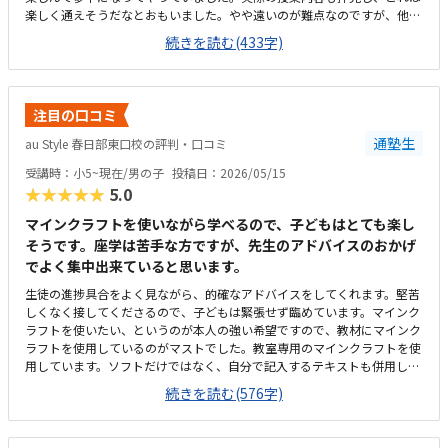
楽しく通えそうだなとおもいました。やや遠いのが難点なのですが、他の
生徒さんも遠くから通われてる方が多いようで、通いにくさがあっても通
続きを読む(433字)
わせたい教室の良さがあるのだろうなと感じました。教室は広くて、綺麗
でした。自習環境も整っていて、仕切られてもいるけれど、目が届くよう
な開放的な作りでもあり、考えられた環境だなと感じました。他のプログ
ラミング教室は月2回のところが多かったので、月謝としてみるとやや高
注目の口コミ
いようにも見受けられましたが、先生がつきっきりで教えてくださるの
で、内容から考えると安いのではと思いました。達成感を感じられるよう
通塾生
au Style 春日部東口校の評判・口コミ
な声掛けもしてくださり、帰りにはやった！僕すごいね！と自信をつけて
受講時：小5~現在/男の子
投稿日：2026/05/15
いました。
★★★★★
5.0
マインクラフトを使いながら学べるので、子どもはとても楽し
そうです。座学は苦手な方ですが、先生のアドバイスのおかげ
でよく集中出来ていると思います。
生徒の進捗具合をよく見ながら、的確なアドバイスをしてくれます。堅苦
しくなく接してくださるので、子どもは緊張せず臨めています。マインク
ラフトを使いたい、というのが本人の強い希望ですので、教材にマインク
ラフトを使用しているのがマストでした。教室専用のマインクラフトを使
用しています。ソフトだけではなく、自分で記入するテキストも併用して
おり、参加度を高めているように感じられます。授業内容は、パソコン教
続きを読む(576字)
室でよくある放ったらかしではなく、マンツーマンでお互いに確認しなが
ら進めているのでとても生徒に寄り添っていると思います。自宅から自転
車でも車でも行ける距離で、駅の近くなので明るく、安心な場所にありま