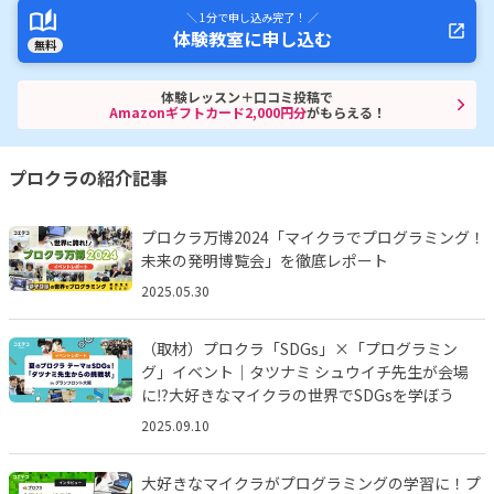
＼ 1分で申し込み完了！ ／
体験教室に申し込む
無料
体験レッスン＋口コミ投稿で
Amazonギフトカード2,000円分
がもらえる！
プロクラの紹介記事
プロクラ万博2024「マイクラでプログラミング！
未来の発明博覧会」を徹底レポート
2025.05.30
（取材）プロクラ「SDGs」×「プログラミン
グ」イベント｜タツナミ シュウイチ先生が会場
に⁉︎大好きなマイクラの世界でSDGsを学ぼう
2025.09.10
大好きなマイクラがプログラミングの学習に！プ