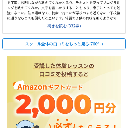
を丁寧に説明しながら教えてくれたと思う。テキストを使ってプログラミ
ングを教えてくれた。文字を書いたりすることもあり、息子にとっても勉
強になった。駐車場はなく、徒歩で行ったが学校のすぐ近くなので下校後
に通うならとても便利だと思います。綺麗で子供の興味を引くようなマイ
クラのものなどもあり低学年でも抵抗なく通えそうなクラスの雰囲気でし
続きを読む(332字)
た。あまり説明がなかったのでわからないが、月額は一般的な価格だっ
た。ただ年間でかかる設備費や教材費などを含めると少し高めだなと感じ
たマイクラを使っての授業だったのでとても楽しそうに受けられた。勉強
スクール全体の口コミをもっと見る(760件)
嫌いでもすんなり始められたので、勉強に苦手意識がある子でも楽しめる
と思う