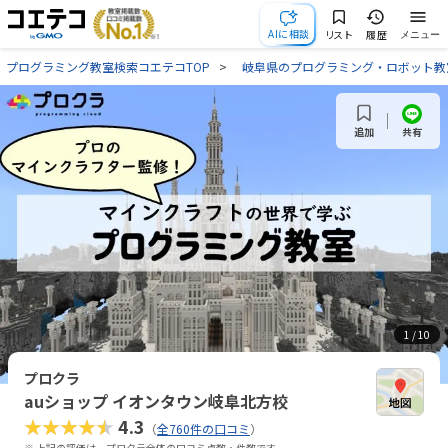
AIに相談
リスト
履歴
メニュー
プログラミング教室検索コエテコTOP
岐阜県のプログラミング・ロボット教
共有
追加
1
/ 10
プロクラ
auショップ イオンタウン岐阜北方校
★★★★★
4.3
（
全760件の口コミ
）
※ 上記の評価は、プロクラ全体の口コミ点数・件数です