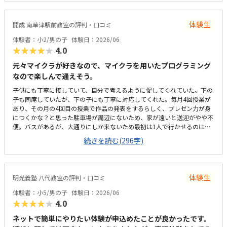
体験生
開成 南草津駅前教室の評判・口コミ
体験者：小2/男の子
体験日：2026/06
★★★★★
4.0
元々マイクラが好きなので、マイクラを用いたプログラミング
なので楽しんで通えそう。
子供にも丁寧に接していて、自分で考えるように促してくれていた。下の
子も同席していたが、下の子にも丁寧に対応してくれた。毎月4回授業が
あり、その月の4回目の授業で作品の発表をするらしく、プレゼン力が身
につくかな？と思った駐車場が周辺にないため、家が遠いと送迎がやや不
便。バスがあるが、大通りにしか来ないため最初は1人で行かせるのはや
や不安。少人数制のため教室は狭いが先生の目は行き届きそうだと思う。
続きを読む(296字)
自習室も完備されているので、迎えの時間が遅くなっても自習室で待って
てもらえるので安心。プログラミングの料金はやや高めだが、プログラミ
ングだけでなく、プレゼン力なども育つかなと思うと、まぁありかな。
体験生
明光義塾 八代教室の評判・口コミ
体験者：小5/男の子
体験日：2026/06
★★★★★
4.0
ネットで簡単にやりたい体験が申込めたことが良かったです。