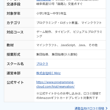
交通手段
岐阜県道53号「曲路2」交差点すぐ
対象学年
小学1年生～中学3年生
カテゴリ
プログラミング・ロボット教室
マインクラフト
対応コース
ゲーム制作
タイピング
ビジュアルプログラミ
ング
教材
マインクラフト
JavaScript
Java
その他
授業形式
集団指導
集団指導(少人数制)
スクール名
プロクラ
運営本部
株式会社KEC Miriz
公式サイト
https://www.programming-
cloud.com/trial/reservation/
※公式サイトからのお申し込みは、口コミ投稿で
のAmazonギフトカードプレゼント対象外です
通塾生向け口コミ投稿