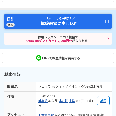
＼ 1分で申し込み完了！ ／
体験教室に申し込む
無料
体験レッスン＋口コミ投稿で
Amazonギフトカード2,000円分
がもらえる！
LINEで教室情報を共有する
基本情報
教室名
プロクラ auショップ イオンタウン岐阜北方校
住所
〒501-0442
岐阜県
本巣郡
北方町
曲路
東3丁目1番1
地図
号
アクセス・
（樽見鉄道樽見線）
北方真桑駅
から約2,940m