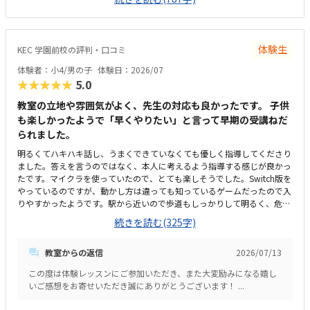
思いました。独自のプログラムを利用し、設定された目標に基づいたクラ
スだと思います。発表する日もあるようで、自分の言葉で考えや意見を伝
える力が養えることも魅力だと思いました。教材もきちんと用意していて
くださり、説明も子供がわかりやすいように丁寧でした。駐車場はとても
体験生
KEC 学園前校の評判・口コミ
広く、時間制限もないため授業の時間停めることができることがよかった
です。個人的には家から子供が自分で通える距離ではないのが残念です。
体験者：小4/男の子
体験日：2026/07
教室がほかの会社の一部にありますが、体験中はとても静かで特に気にな
★★★★★
5.0
ることはありませんでした。広さは一対一のクラスのためちょうどよい大
きさです。机も椅子も清潔でシンプルで集中できる環境です。他のプログ
教室の立地や雰囲気がよく、先生の対応も良かったです。 子供
ラミングのクラスの費用などとくらべていないのでわかりませんが、個人
も楽しかったようで「早くやりたい」と言って早期の受講ねだ
的には安くはないです。個別クラスなら妥当な授業料とは感じます。子供
られました。
は知っているけど、普段遊んだことがないマインクラフトで遊びながら学
明るくてハキハキ話し、うまくできていなくても優しく指導してくださり
べ、嬉しくて楽しかったようです。普段、座学が得意ではない子供集中し
ました。答えを言うのではなく、本人に考えるよう指導する感じが良かっ
て話しを聞いたり問題に取り組めていたのは先生やカリキュラムがよかっ
たです。マイクラを使っていたので、とても楽しそうでした。Switch版を
たからと思いました。あっという間に時間がすぎ、もっとやりたいと思う
やっているのですが、動かし方は違っても知っているゲームだったので入
気持ちのまま授業が終わってしまいました。実際通うことができたら沢山
りやすかったようです。駅から近いので歩道もしっかりして明るく、危な
のことを学ぶことができるだろうと思いました。もっと学びたい、やりた
い場所もないのでとても良いと思います。明るくて大きい液晶モニター
いという気持ちで楽しくまなべることは素晴らしいと思います。
続きを読む(325字)
で、少人数制らしくひとりのスペースがゆったりと取ってあって良かっ
た。プログラミングは初めてですが、他の習い事と比べて高くも安くもな
教室からの返信
2026/07/13
くこんなものかなと思います。指導してくださった先生が、明るく優しく
対応してくださり、子供も親も相談などしやすそうでした。
この度は体験レッスンにご参加いただき、また大変励みになる嬉し
いご感想をお寄せいただき誠にありがとうございます！ ...