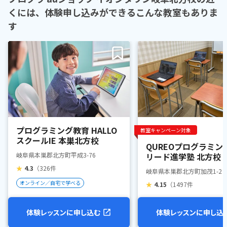
くには、体験申し込みができるこんな教室もありま
す
プログラミング教育 HALLO
教室キャンペーン対象
スクールIE 本巣北方校
QUREOプログラミン
岐阜県本巣郡北方町平成3-76
リード進学塾 北方校
★
4.3
（326件
岐阜県本巣郡北方町加茂1-2
オンライン／自宅で学べる
★
4.15
（1497件
体験レッスンに申し込む
体験レッスンに申し込