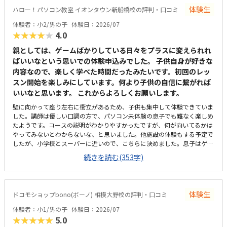
す。車でも提携駐車場があるので、悪天候の時でも心配なさそうです。au
体験生
ハロー！パソコン教室 イオンタウン新船橋校の評判・口コミ
ショップの片隅を使用していますが、明るく窓際なので閉塞感はなく、静
かすぎでもないので、緊張せずに集中できています。マインクラフトのソ
体験者：小2/男の子
体験日：2026/07
フトやパソコンのメンテナンスも含めて考えると、安くはないものの高く
★★★★★
4.0
はないと思います。開講したばかりなのでまだ生徒が埋まっておらず、時
間割の融通が利くのが助かります。先生は2人在籍されていますが、お二
親としては、ゲームばかりしている日々をプラスに変えられれ
人とも若く、子どもは親しみやすいようです。夏休みの自由研究に使える
ばいいなという思いでの体験申込みでした。 子供自身が好きな
か尋ねたところ、具体的な例を教えてくださりとても参考になりました。
内容なので、楽しく学べた時間だったみたいです。初回のレッ
いまのところ見当たりません。
スン開始を楽しみにしています。何より子供の自信に繋がれば
いいなと思います。 これからよろしくお願いします。
壁に向かって座り左右に衝立があるため、子供も集中して体験できていま
した。講師は優しい口調の方で、パソコン未体験の息子でも難なく楽しめ
たようです。コースの説明がわかりやすかったですが、何が向いてるかは
やってみないとわからないな、と思いました。他施設の体験もする予定で
したが、小学校とスーパーに近いので、こちらに決めました。息子はゲー
ミングチェアに初めて座れて嬉しかったようです。開放的というよりは、
続きを読む(353字)
落ち着いて楽しめるところが、息子には合っていそうです。少し高いなと
いう印象ですが、自宅のパソコンからも利用できるとの事なので、やる気
次第では納得できそうだなと思いました。日頃はSwitchで、マイクラやぽ
こあポケモンで建築を楽しんでいます。担当の方と相談して今回のコース
体験生
ドコモショップbono(ボーノ) 相模大野校の評判・口コミ
が向いてるんじゃないかと勧められました。
体験者：小1/男の子
体験日：2026/07
★★★★★
5.0