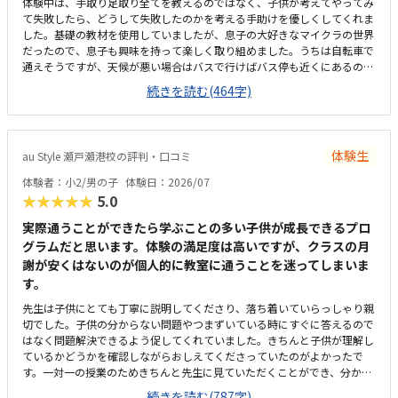
体験中は、手取り足取り全てを教えるのではなく、子供が考えてやってみ
て失敗したら、どうして失敗したのかを考える手助けを優しくしてくれま
した。基礎の教材を使用していましたが、息子の大好きなマイクラの世界
だったので、息子も興味を持って楽しく取り組めました。うちは自転車で
通えそうですが、天候が悪い場合はバスで行けばバス停も近くにあるので
で通いやすいな思います。久米川駅からも近く、駐車場・駐輪場もあるの
続きを読む(464字)
でアクセスはいいと思います。入り口は施錠してあり、カードをかざすと
解錠され中に入れるシステムで防犯面でも安心できると思いました。建物
内もとても綺麗で、清潔感もあり良かったです。少人数制で手厚くしっか
り学べるということを考えればまあ許容範囲かなとも思います。ですが、
体験生
au Style 瀬戸瀬港校の評判・口コミ
週一回1時間でこの値段は少し高いなとも思うので、もう少し安かったら
嬉しいです。少人数で学べるので、先生の目も行き届き学びやすいと思い
体験者：小2/男の子
体験日：2026/07
ました。ただプログラミングを学ぶだけでなく、学校生活や将来にも役に
★★★★★
5.0
たつ考え方や取り組み方など成長出来そうな要素が沢山あるなと感じまし
た。
実際通うことができたら学ぶことの多い子供が成長できるプロ
グラムだと思います。体験の満足度は高いですが、クラスの月
謝が安くはないのが個人的に教室に通うことを迷ってしまいま
す。
先生は子供にとても丁寧に説明してくださり、落ち着いていらっしゃり親
切でした。子供の分からない問題やつまずいている時にすぐに答えるので
はなく問題解決できるよう促してくれていました。きちんと子供が理解し
ているかどうかを確認しながらおしえてくださっていたのがよかったで
す。一対一の授業のためきちんと先生に見ていただくことができ、分から
ない時も先生に質問できるので子供にとっても安心して授業が受けれると
続きを読む(787字)