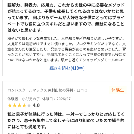
読解力、発表力、応用力、これからの世の中に必要なメソッド
が詰まってるので、子供も成長してくれるのではないかなと思
っています。 何よりもゲームが大好きな子供にとってはプライ
ベートでも役に立つスキルだと思いますので、無駄になること
はないと思います。
穏やかで優しそうな先生でした。人見知り場所見知りが激しい子ですが、
人見知りは最初だけですぐに慣れました。プログラミングだけでなく、文
章を読んだり筆記したり、発表する機会があるのも良いと思いました。習
ったことがない字でも、見慣れておくことによって学校の授業でも役に立
つのではないかかなと思います。駅から近くてショッピングモールの中に
あるので便利です。車で来ても授業分の駐車券は付けてくれるそうです。
続きを読む(418字)
ドコモショップ内なので音が気になるかと思いましたが、扉を閉めればそ
んなに気になりませんでした。一面ガラスなので程よい解放感で授業の様
子が見れます。プログラミング教室としてはこれくらいかな、という印象
です。教材はマイクラなのでプライベートでも使えるからいいかな、と思
体験生
ロンドスクールマックス 東村山校の評判・口コミ
ってます。学校で使っているパソコンはタッチパネルタイプなので、キー
ボードは打てるかなと心配でしたが、すぐに慣れました。コマンド１つで
体験者：小3/男の子
体験日：2026/07
たくさん動物が出せるのがツボだったようです。
★★★★★
4.0
私と息子が体験に行った時は、一対一でしっかりと対応してく
ださり、息子も集中して楽しそうに取り組めていたので総合的
にはとても満足です。