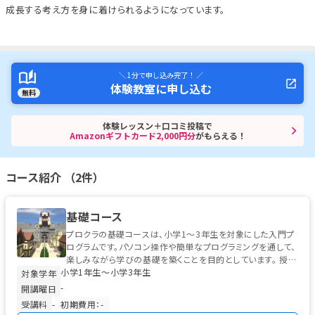
成長する考え方を身に着けられるようになっています。
＼ 1分で申し込み完了！ ／
体験教室に申し込む
無料
体験レッスン＋口コミ投稿で
Amazonギフトカード2,000円分
がもらえる！
コース紹介 （2件）
基礎コース
プロクラの基礎コースは、小学1〜3年生を対象にした入門プ
ログラムです。パソコン操作や簡単なプログラミングを通して、
楽しみながら学びの基礎を築くことを目的としています。 授業
小学1年生〜小学3年生
では、左クリック・右...
対象学年
-
開講曜日
受講料
-
初期費用：-