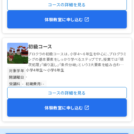
コースの詳細を見る
体験教室に申し込む
初級コース
プロクラの初級コースは、小学4〜6年生を中心に、プログラミ
ングの基本要素をしっかり学べるステップです。授業では「順
次処理」「繰り返し」「条件分岐」という3大要素を組み合わせ、
小学4年生〜小学6年生
テーマに沿った作品制...
対象学年
-
開講曜日
受講料
-
初期費用：-
コースの詳細を見る
体験教室に申し込む