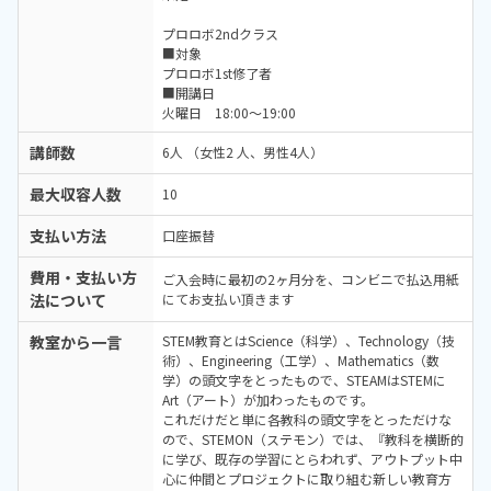
プロロボ2ndクラス
■対象
プロロボ1st修了者
■開講日
火曜日 18:00～19:00
講師数
6人 （女性2 人、男性4人）
最大収容人数
10
支払い方法
口座振替
費用・支払い方
ご入会時に最初の2ヶ月分を、コンビニで払込用紙
法について
にてお支払い頂きます
教室から一言
STEM教育とはScience（科学）、Technology（技
術）、Engineering（工学）、Mathematics（数
学）の頭文字をとったもので、STEAMはSTEMに
Art（アート）が加わったものです。
これだけだと単に各教科の頭文字をとっただけな
ので、STEMON（ステモン）では、『教科を横断的
に学び、既存の学習にとらわれず、アウトプット中
心に仲間とプロジェクトに取り組む新しい教育方