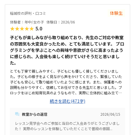
体験生
稲城校の評判・口コミ
体験者：年中/女の子
体験日：2026/06
★★★★★
5.0
子どもが楽しみながら取り組めており、先生のご対応や教室
の雰囲気も大変良かったため、とても満足しています。 プロ
グラミングを学ぶことへの興味や意欲がさらに高まったよう
に感じられ、入会後も楽しく続けていけそうだと思いまし
た。
とても丁寧で親しみやすく、子どもにも優しく接してくださいまし
た。子どもの様子をよく見ながら声をかけてくださり、緊張していた
子どもも安心して取り組めていたように感じます。また、保護者への
説明も分かりやすく、信頼してお任せできる先生だと思いました。ブ
ロックをはじめ知育玩具のようなもので、実際に立体的に組み立てて
見ることができたので体験を通して身につくなと感じました。駐車場
続きを読む(471字)
はありませんが広い道路沿いにあるご自宅なので問題ありませんでし
た。自宅前道路沿いに駐車し子どもを送迎する流れのようです。落ち
教室からの返信
2026/06/15
着いた雰囲気で、子どもが集中して学べる環境だと感じました。教室
内も整理整頓されており、設備も充実していて安心して通わせられる
レッスン見学会へのご参加と当日のご入会ありがとうございまし
印象を受けました。初めての体験でしたが、子どももリラックスして
た！ 実際のレッスンを体験していただくことで普段の雰囲...
取り組めていたように思います。隔週レッスンなので1回あたりは高く