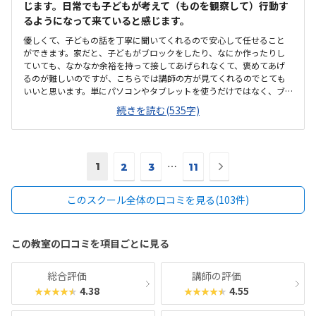
じます。日常でも子どもが考えて（ものを観察して）行動す
るようになって来ていると感じます。
優しくて、子どもの話を丁寧に聞いてくれるので安心して任せること
ができます。家だと、子どもがブロックをしたり、なにか作ったりし
ていても、なかなか余裕を持って接してあげられなくて、褒めてあげ
るのが難しいのですが、こちらでは講師の方が見てくれるのでとても
いいと思います。単にパソコンやタブレットを使うだけではなく、ブ
ロックを使った授業で、子どもが夢中になって制作していて、迎えに
続きを読む(535字)
行くと達成感いっぱいで出てきます。今日は先生から何を聞いたか、
何を作ったかということを説明するのに、小3になってからは語彙力も
ついてきたように思います。入口は少しわかりにくいですが、車通り
は少ないので安心です。駐輪場、駐車場も十分にあります。建物の外観
次
1
⋯
は古いですが、中は改装されていてきれいです。パソコンやタブレッ
2
3
11
の
トも揃っています。お迎えの待合スペースもあります。個別指導に近い
ペ
ですし、他の習い事と比較しても同じくらいかなという印象です。振
このスクール全体の口コミを見る(103件)
ー
替も柔軟に対応いただいていますので、お約束どおり年間40回以上、
通っています。子どもの話をゆっくり聞いてくれる点です。他の習い事
ジ
も色々試しましたが、ステモンは子どもが一番、目をキラキラさせて
へ
この教室の口コミを項目ごとに見る
内容を説明してくれるので、送迎が楽しみになりました。特にありま
せん。
総合評価
講師の評価
4.38
4.55
★★★★★
★★★★★