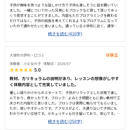
子供が興味を持つような話しかけ方で子供も楽しそうに話を聞いてい
ました。一緒について行った兄弟にもブロックなど貸して頂いてゆっ
くり見学することができました。内容もただプログラミングを教わる
だけではなく、子供の成長を考えてくれるようなプログラムになって
いたので通わせたいと思いました。通っている小学校に近く、通学路
にあるので安心でした。お迎えの際に駐車場があるとなおよかったで
続きを読む(410字)
す。新しい建物でもないのでものすごく綺麗な教室というわけではな
いですが、教室内も整理されており、特に気になるところはありませ
んでした。他の習い事と金額だけを比べると少し割高かなぁと言う印
象ですが、内容的には相応な価格だと思います。先生も話しやすく、
体験生
大塚校の評判・口コミ
体験中も別の先生が説明などしていただき不明な点などは特にありま
せんでした。子供はとにかく楽しかったようで、一緒に行った弟も試
体験者：小3/女の子
体験日：2026/07
しに体験しましたが一緒に通いたいと言い出して兄弟で入会すること
★★★★★
5.0
になりました。
教材、カリキュラムの説明があり、レッスンの想像がしやす
く体験内容として充実していました。
優しい語りかけからのスタートで、子供がリラックスした状態で楽し
んでおり、良かったです。ブロック、よみとき問題ともに良い教材で工
夫された内容だと思いました。ブロックは実際に触らせてもらいまし
たが、使いやすかったです。アクセスがよく、大通り沿いで子供にも
わかりやすい立地です。セキュリティも行き届いており、安心です。控
えスペースのデスクなどやや雑然とした印象がありましたが、子供達
続きを読む(250字)
がレッスンする場所は整理されていました。料金に関しては少々高い
印象がありますが、少人数制のためいたしかたないかと思いました。