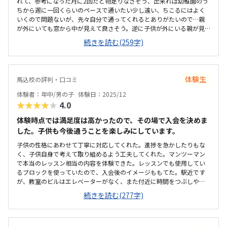
れて、参考になった月に2回だと物足りなさそう、出来れば幼稚園のう
ちから週に一回くらいのペースで通いたい少し遠い、ちこるにはよく
いくので問題ないが、先々自分で通ってくれるとありがたいので…親
が外にいても窓から中が見えて良さそう。逆に子供が外にいる親が見
えて集中できないこともなさそう少し高め。出来れば年に一度の更新
続きを読む(259字)
費用はなくていいのと、月々の総額も10,000円くらいがいいなぁ先生
が親身になってくださってよかった。それが1番だと思う。熱心に対応
してくれそう
体験生
馬込校の評判・口コミ
体験者：年中/男の子
体験日：2025/12
★★★★★
4.0
体験時点では満足度は高かったので、その場で入会を決めま
した。子供も今後通うことを楽しみにしています。
子供の性格にあわせて丁寧に対応してくれた。進捗を急かしたりもな
く、子供自身で考えて取り組めるよう工夫してくれた。マンツーマン
で本当のレッスン相当の内容を体験できた。レッスンでも使用してい
るブロックを使っていたので、入会後のイメージももてた。駅近です
が、教室のビルはエレベーターがなく、また付近に時間をつぶしやす
い場所がないのはネックかもしれないです。清潔で広々としていると
続きを読む(277字)
ころはよいです。ただ、ビル自体は古いです。トイレも子供用はなく、
大人用のトイレを使うことになります。キンダリークラスは、隔週実
施で約1万円/月(教材費など込)なので少し高い印象です。