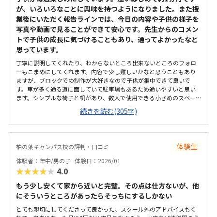
が、いろいろなことに興味を持つようになりました。また授
業後にいただく報告ラインでは、今日の内容や子供の様子を
写真や動画で見ることができて安心です。先生からのコメン
トで子供の成長に気づけることもあり、通ってよかったなと
思っています。
丁寧に説明してくれたり、わからないところ出来ないところのフォロ
ーもこまめにしてくれます。内容で少し難しいかなと思うこともあり
ますが、ブロックでの制作が大好きなので子供が集中できて良いで
す。車が多く通る道に面していて駐車場もあるため通いやすいと思い
ます。シンプルな椅子と机があり、数人で使用できる小さめのスペー
スに区切られているので、子供が集中して授業が受けられて良いで
続きを読む(305字)
す。毎月の授業料は想像していた金額と同じくらいでした。入会金な
ど他の費用については開始のタイミングがよく、無料だったのでとて
もありがたいです。最初は座って勉強しますが、その後習ったことを
すぐブロックで形にできるので授業がとても楽しいようです。
体験生
柏の葉キャンパス校の評判・口コミ
体験者：年中/男の子
体験日：2026/01
★★★★★
4.0
もう少し安くて家から近いと完璧。その点は仕方ないが、他
にそういうところがあったらそっちにするしかない
とても親切にしてくださって良かった、スクール外のアドバイスもく