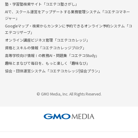
塾・学習塾検索サイト「コエテコ塾さがし」
AIで、スクール運営をアップデートする業務管理システム「コエテコマネー
ジャー」
Googleマップ・検索からカンタンに予約できるオンライン予約システム「コ
エテコリザーブ」
オンライン講座ビジネス管理「コエテコカレッジ」
資格とスキルの情報「コエテコカレッジブログ」
高等学校向け情報Ⅰの教務AI・問題集「コエテコStudy」
趣味とまなびで毎日を、もっと楽しく「趣味なび」
協会・団体運営システム「コエテコカレッジ|協会プラン」
© GMO Media, Inc. All Rights Reserved.