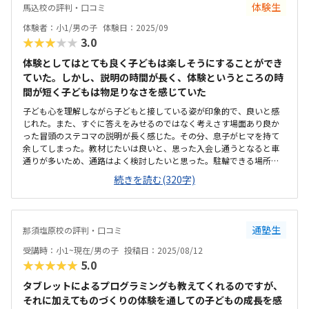
体験生
馬込校の評判・口コミ
体験者：小1/男の子
体験日：2025/09
★★★★★
3.0
体験としてはとても良く子どもは楽しそうにすることができ
ていた。しかし、説明の時間が長く、体験というところの時
間が短く子どもは物足りなさを感じていた
子ども心を理解しながら子どもと接している姿が印象的で、良いと感
じれた。また、すぐに答えをみせるのではなく考えさす場面あり良か
った冒頭のステコマの説明が長く感じた。その分、息子がヒマを持て
余してしまった。教材じたいは良いと、思った入会し通うとなると車
通りが多いため、通路はよく検討したいと思った。駐輪できる場所が
あればよりよいと思った空調が少し寒かったが、途中で調整いただけ
続きを読む(320字)
てよかった。また、他の作品や教材が置いたおり楽しい雰囲気のある
教室だと思った少し高い印象。月額10,000円を下回るとより教室に通
わせたくなる。もしくは、よりメリットを強調してもらえると嬉しい
先生の対応教室の雰囲気内容も良かったが、内容理解がとこまででき
通塾生
那須塩原校の評判・口コミ
るか気になった
受講時：小1~現在/男の子
投稿日：2025/08/12
★★★★★
5.0
タブレットによるプログラミングも教えてくれるのですが、
それに加えてものづくりの体験を通しての子どもの成長を感