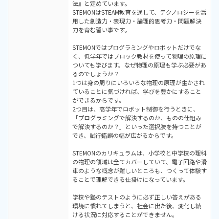
法』と定めています。
STEMONはSTEAM教育を通して、テクノロジーを活
用した創造力・表現力・論理的思考力・問題解決
力を育む習い事です。
STEMONではプログラミングやロボットだけでな
く、低学年ではブロック教材を使って物理の原理に
ついても学びます。なぜ物理の原理も学ぶ必要があ
るのでしょうか？
1つは身の周りにいろいろな物理の原理が生かされ
ていることに気づければ、学びを豊かにすること
ができるからです。
2つ目は、高学年でロボット制御を行うときに、
「プログラミングで解決するのか、ものの仕組み
で解決するのか？」といった選択肢を持つことが
でき、試行錯誤の幅が広がるからです。
STEMONのカリキュラムは、小学校と中学校の理科
の物理の領域は全てカバーしていて、電子回路や滑
車のような概念が難しいところも、つくって体験す
ることで理解できる仕掛けになっています。
学校や塾のテストのように必ず正しい答えがある
環境に慣れてしまうと、社会に出た後、変化し続
ける状況に対応することができません。