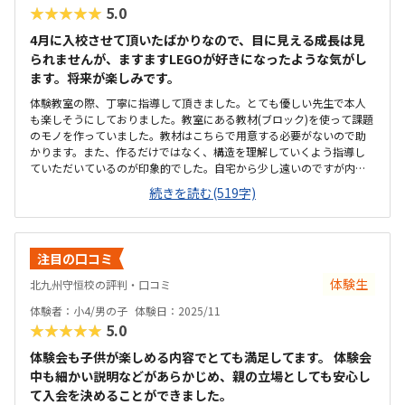
★★★★★
5.0
4月に入校させて頂いたばかりなので、目に見える成長は見
られませんが、ますますLEGOが好きになったような気がし
ます。将来が楽しみです。
体験教室の際、丁寧に指導して頂きました。とても優しい先生で本人
も楽しそうにしておりました。教室にある教材(ブロック)を使って課題
のモノを作っていました。教材はこちらで用意する必要がないので助
かります。また、作るだけではなく、構造を理解していくよう指導し
ていただいているのが印象的でした。自宅から少し遠いのですが内容
に共感している為、苦にはなってないです。駐車場も複数台ある為、
続きを読む(519字)
取り合いにもなりません。シンプルな内装です。大きい机で共同作業
してます。子供達みんな楽しそうにしているので、雰囲気はとても良
いです。一般的な金額なのかと思います。高くても吸収してアウトプッ
トできないのであれば意味はないので、自分で考えられる教育方針で
注目の口コミ
今後成長してくれればと期待してます。通学当日に、ラインで、授業
時の写真と講師からの子供の様子を毎回、連絡頂きます。こんなサー
体験生
北九州守恒校の評判・口コミ
ビスが！？と、驚きました。親としても楽しみになるし、子供に今日
体験者：小4/男の子
体験日：2025/11
はどうだったと聞きますが、内容が合ってるか答え合わせなります。
★★★★★
5.0
子供の成長が実感できるのかな〜って思ってます。特にございませ
ん。他みたいに古いパッケージみたいな教育内容を繰り返すのではな
体験会も子供が楽しめる内容でとても満足してます。 体験会
く新しい取り組みにも挑戦し続けてください。
中も細かい説明などがあらかじめ、親の立場としても安心し
て入会を決めることができました。