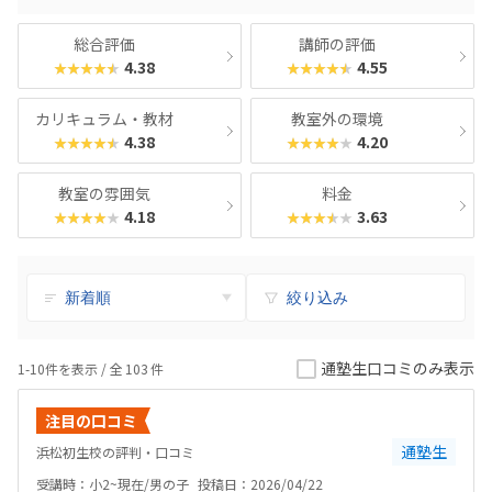
総合評価
講師の評価
4.38
4.55
★★★★★
★★★★★
カリキュラム・教材
教室外の環境
4.38
4.20
★★★★★
★★★★★
教室の雰囲気
料金
4.18
3.63
★★★★★
★★★★★
絞り込み
通塾生口コミのみ表示
1-10件を表示 / 全
103
件
注目の口コミ
通塾生
浜松初生校の評判・口コミ
受講時：小2~現在/男の子
投稿日：2026/04/22