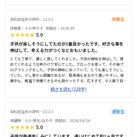
感じるかもしれません。ですが内容が簡単に学べるものではないので
妥当かと思います。これが正解！ではなく、目的が果たせれば自由に
組み立てて遊べたり何より先生が肯定的な言葉掛けをしていたので好
印象でした。
体験生
浜松初生校の評判・口コミ
体験者：小3/男の子
体験日：2026/05
★★★★★
5.0
子供が楽しそうにしてたのが1番良かったです。好きな事を
伸ばして、考える力がつくなとおもいました。
とても丁寧で、優しく接してくれました。子供の興味を伸ばして、褒
めてくれるような声かけで安心でした。ブロックを使って、その後プ
ログラミングをした。子供の興味にあっていて、とても楽しそうにし
ていた。少し家から距離があるが、駐車場もあるので通いやすい。授
業中も、教室で待機できるのも良かったです。広すぎず、少人数で目が
届きやすくていいと思う。子供同士もお互いの作ったものなど見た
続きを読む(328字)
り、お互い話したりできそう。初期費用が少ないので助かります。入会
時にブロックなど購入が必要になると高額だと思うので、よかったで
す。子供の発想力、興味などに合わせて伸ばしていってもらえそうで
よかった。レゴを、自分で考えて作ることが好きなので、今回ブロッ
通塾生
浜松初生校の評判・口コミ
ク作りがとても楽しかったようです。
受講時：小2~現在/女の子
投稿日：2026/04/24
★★★★★
5.0
子供が毎週楽しみにしています。通いはじめて約1ヵ月です