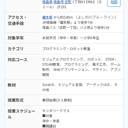
徳島県
徳島市
庄町
1丁目63 EMILE（エ
地図
ミール） 2F201
アクセス・
（よしの川ブルーライン）
蔵本駅
から約540m
JR徳島線「蔵本駅」より徒歩7分
交通手段
徳島バス「庄町一丁目」バス停より徒歩1分
対象学年
未就学児（年中・年長）～小学6年生
カテゴリ
プログラミング・ロボット教室
対応コース
ビジュアルプログラミング
ロボット
STEM・
STEAM教育
プログラミング
電子工作
ゲーム
制作
Webアプリケーション
デザイン
アプリ
開発
教材
Scratch
ビジュアル言語
アーテックロボ
そ
の他
授業形式
集団指導(少人数制)
授業スケジュー
キンダリークラス
■対象
ル
年中・年長
■開講日