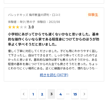
割高な印象。子供は凄く関心を持って臨んでいた。優しく丁寧にご指
導いただき、感謝している。
体験生
バレッドキッズ 梅坪教室の評判・口コミ
体験者：年少/男の子
体験日：2023/08
★★★★★
3.0
小学校にあがってからでも遅くないかなと思いました。基本
的な操作くらいなら家である程度身につけてからのほうが効
率よく学べそうだと思いました。
優しく丁寧に対応してくださいました。子ども用にわかりやすく話し
て下さったし、自分でできるまで、しっかり待ってくださったのでよ
かったと思います。基本的な操作は家でも教えられそうだから、ある
程度の基本を身につけてからの入会でも良さそうだと思った。ちょっ
とわかりにくい場所にある。近くに線路があるので、慣れないうちは
電車の通る音にびっくりします。広すぎず、落ち着いてできる空間。も
続きを読む(347字)
う少し個別でできるように、隣との間に仕切りがあってもいいなと感
じました。いまいち説明不足で料金がよくわからなかったです。いた
だいた資料にも載ってなかったので聞けばよかったです。ゲームを少
しできて楽しかったみたいです。子どもはゲームしながら覚えていく
前
次
3
⋯
ことも多いとおっしゃってましたがハマりそうでちょっと心配にもな
1
2
4
15
の
の
りました。
ペ
ペ
ー
ー