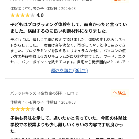
体験者：中1/男の子
体験日：2024/03
★★★★★
4.0
子どもはプログラミング体験をして、面白かったと言ってい
ました。検討するのに良い判断材料になりました。
子どもには、優しく丁寧に教えて頂けました。体験の申し込みはネッ
トからしました。一度目は音沙汰なく、再びしてやっと申し込みでき
ました。プログラミングを教えるカリキュラムの他に、パソコンの使
い方の基礎を教えるカリキュラムがあり魅力的でした。ワード、エク
セル、パワーポイントを教えています。自宅から徒歩圏内だといいで
すが、電車を使います。駅近、分かりやすい。子どもだけでも行ける
続きを読む(361字)
ようになりそうです。1人1人に机、椅子があり、ある程度の距離感も
あって、授業しやすそうでした。清潔感もありました。内容は魅力的
だか、６０分教室を2コマ受けることになるため、家計の負担になりそ
うだと思いました。内容、カリキュラム、先生よかったです。やりた
体験生
バレッドキッズ 子宝教室の評判・口コミ
い内容を選択すると、授業時間が長くなりそうでした。時間や曜日の
選択肢がもっとあるとありがたいです。
体験者：小4/男の子
体験日：2024/03
★★★★★
4.0
子供も興味を示して、通いたいと言っていた。今回の体験は
学校での授業よりも少し難しいくらいの内容で丁度良かっ
た。