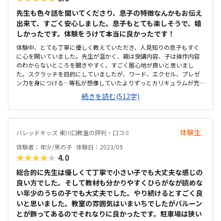
先生も色々話を聞いてくださり、息子の特徴なんかもお伝え
出来て、すごく安心しました。息子もとても楽しそうで、嬉
しかったです。体験をうけて本当に良かったです！
体験中、とても丁寧に優しく教えていただき、人見知りの息子もすぐ
に心を開いていました。先生が温かく、親は受講内容、子は操作内容
のわからないところを聞きやすく、すごく居心地が良いと思いまし
た。スクラッチを目的にしていましたが、ワード、エクセル、プレゼ
ン力を身につける…等私が想像していたよりずっとカリキュラムが充
実していて驚きました。プログラミングばかり考えていましたが、内
続きを読む(512字)
容を聞いて総合的に出来る事の大切さに気付けました。とても自然豊
かな場所です。冬はちょっと大変かもしれないですが、静かで自然に
囲まれて素敵な環境だと思います。ICのすぐそばなので、高速道路を使
う方は便利だと思います。おばあちゃんの家に帰ってきたような、す
体験生
バレッドキッズ 東川口教室の評判・口コミ
ごく居心地が良い環境でした。室内はパソコンデスクと椅子が完備さ
れ、リラックス出来る良い環境でした。プログラミングを教えてくれ
体験者：年少/男の子
体験日：2023/09
る会社の中ではとても良心的な料金設定だと思います。また、都合の
★★★★★
4.0
悪い日は授業日の振替が出来る事もとてもありがたいです。45回と90
回と選べるのも、とても良いと思いました。先生の温かい雰囲気、教
総合的に先生は優しくて丁寧で小さい子でも大丈夫な感じの
室のレトロな感じとカリキュラム、全て良かったです。息子も楽しか
良い方でした。そして教材も分かりやすくひらがなが読めな
ったー！と喜んでいました。
い年少のうちの子でも大丈夫でした。やり続けるとすごく良
いと思いました。教室の雰囲気はいまいちでしたがバルーン
とが飾ってあるのでそれなりに良かったです。駐車場は狭い