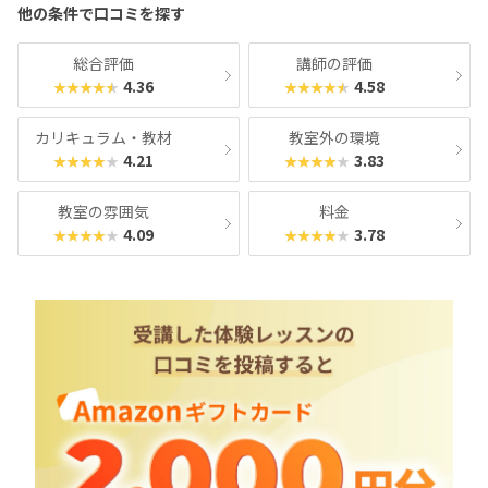
他の条件で口コミを探す
ジ
ジ
へ
へ
総合評価
講師の評価
4.36
4.58
★★★★★
★★★★★
カリキュラム・教材
教室外の環境
4.21
3.83
★★★★★
★★★★★
教室の雰囲気
料金
4.09
3.78
★★★★★
★★★★★