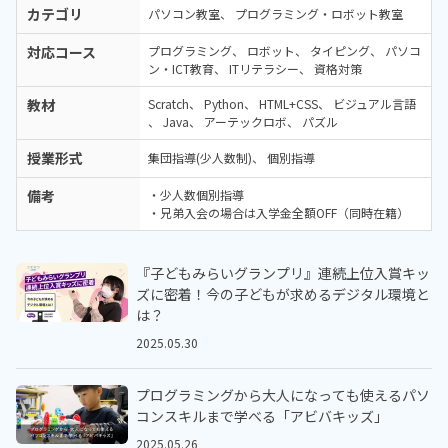
カテゴリ
パソコン教室
プログラミング・ロボット教室
対応コース
プログラミング
ロボット
タイピング
パソコ
ン・ICT教育
ITリテラシー
資格対策
教材
Scratch
Python
HTML+CSS
ビジュアル言語
Java
アーテックロボ
パズル
授業形式
集団指導(少人数制)
個別指導
備考
・少人数個別指導
・兄弟入会の場合は入学金全額OFF（同時在籍）
『子どもみらいグランプリ』連続上位入賞キッ
ズに密着！今の子どもが求めるデジタル環境と
は？
2025.05.30
プログラミングから大人になっても使えるパソ
コンスキルまで学べる「アビバキッズ」
2025.05.26