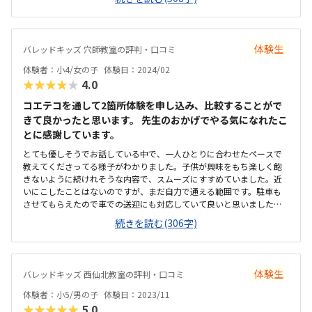
車場があるので、車での送り迎えも可能です。自転車でくる生徒さん
が多いそうです。近くの交差点で事故が多いそうなので、注意です。ア
ットホームな雰囲気でした。清潔感もあり、入室前には生徒は手洗い
とアルコール消毒をするルールがあるそうなので、衛生面でも安心で
体験生
バレッドキッズ 穴師教室の評判・口コミ
す。お部屋のつくりも集中できる形でした。少人数制で先生とマンツ
ーマンになる日もあるそうなので、妥当な料金だと思います。体調不
体験者：小4/女の子
体験日：2024/02
良などで授業の日にち変更をしても、特に変更料金など取られないと
★★★★★
4.0
ころも良いと思いました先生が一方的に授業するのではなく、こども
が自分で考えて自由にパソコンを触れるところがよかったです。教材
コエテコを通して2箇所体験を申し込み、比較することがで
もその子をその子のペースによって進めるので、マイペースなうちの
きて良かったと思います。 先生のおかげでやる気になれたこ
子には合ってそうでした。
とに感謝しています。
とても優しそうでお話している中で、一人ひとりに合わせたペースで
教えてくださってる様子がわかりました。子供が興味をもち楽しく飽
きないように続けれそうな内容で、スムーズにすすめていました。近
いにこしたことはないのですが、まだ自力で通える範囲です。駐車も
させてもらえたので車での送迎にも対応していて良いと思いました。
もう少し明るかったらいいのになとは思いました。パソコンを使用す
続きを読む(306字)
るので明るすぎてはだめなのでしょうか!?清潔感はありました。安くは
ないと思います。下げてもらえたら助かるのが本音です。でも仕方ない
かなと思える価格です。誠実に対応してくださり、子供のペースで進
めてくれそうな雰囲気、説明に安心感がありました。
体験生
バレッドキッズ 西仙北教室の評判・口コミ
体験者：小5/男の子
体験日：2023/11
★★★★★
5.0