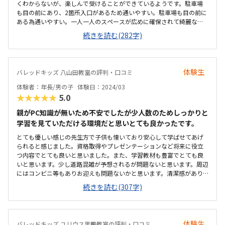
くわからないが、楽しんで受けることができているようです。駐車場
も目の前にあり、2箇所入口があるため通いやすい。駐車場も目の前に
ある為通いやすい。一人一人のスペースが広めに確保されて綺麗な為
ゆっくり、集中して学べる事ができると思う。プログラミング教室は
続きを読む(282字)
少し高めと思っていたので、金額相当だと思う。システム料として金
額があがる事を入会前に教えていただけたので良かった。先生が優し
い為、子供はよりやる気がでたようです。ゲーム感覚でできるのもい
い！
体験生
バレッドキッズ 八山田教室の評判・口コミ
体験者：年長/男の子
体験日：2024/03
★★★★★
5.0
親がPC知識が無いため不安でしたが少人数のためしっかりと
学習を見ていただける環境だと思いとても良かったです。
とても優しい感じの先生方で子供も懐いており安心して学ばせてあげ
られると感じました。資格取得やプレゼンテーションなど将来に役立
つ内容でとても良いと思いました。また、学習教材も豊富でとても良
いと思います。少し道路混雑が予想されるが問題ないと思います。周辺
にはコンビニ等もありお迎えも問題ないかと思います。清潔感があり
落ち着いて学習できる環境だと思いました。若干子供からするとPCの
続きを読む(307字)
目線が高い気はしますが問題ないと思います。振り替えなどもでき、月
4回と通わせやすい回数と思います。他の習い事と比較すると多少高い
ですが許容範囲です。初めは緊張していましたが、担当の先生が優し
く直ぐに慣れ始め、直ぐに通いたいと言ってました。
体験生
バレッドキッズ ユリウス巣鴨教室の評判・口コミ