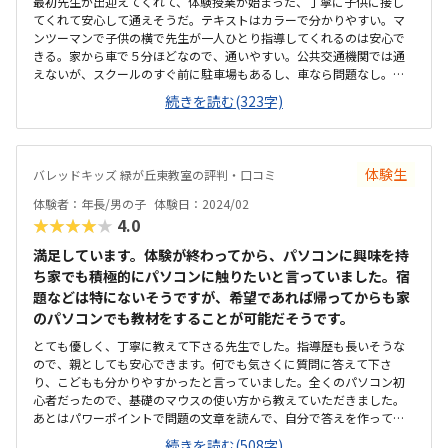
最初先生が出迎えてくれて、体験授業が始まった、丁寧に子供に接し
てくれて安心して通えそうだ。テキストはカラーで分かりやすい。マ
ンツーマンで子供の横で先生が一人ひとり指導してくれるのは安心で
きる。家から車で５分ほどなので、通いやすい。公共交通機関では通
えないが、スクールのすぐ前に駐車場もあるし、車なら問題なし。掲
示物もあり、明るい雰囲気だった。パソコンは1人一台ずつ使えて、教
続きを読む(323字)
室の広さも程よい感じであった。妥当な金額だった。キャンペーンで
入会金とテキスト代が無料なのがありがたい。USBはプレゼントで頂
けるとのことです。1人の先生に対して最大でも生徒は３人なので、個
別に指導してくれるのは安心できる。個別にそれぞれの子供に合わせ
体験生
バレッドキッズ 緑が丘東教室の評判・口コミ
て進んで行くようだ。
体験者：年長/男の子
体験日：2024/02
★★★★★
4.0
満足しています。体験が終わってから、パソコンに興味を持
ち家でも積極的にパソコンに触りたいと言っていました。宿
題などは特にないそうですが、希望であれば帰ってからも家
のパソコンでも教材をすることが可能だそうです。
とても優しく、丁寧に教えて下さる先生でした。指導歴も長いそうな
ので、親としても安心できます。何でも気さくに質問に答えて下さ
り、こどもも分かりやすかったと言っていました。全くのパソコン初
心者だったので、基礎のマウスの使い方から教えていただきました。
あとはパワーポイントで問題の文章を読んで、自分で答えを作ってい
くものなのでひらがなやカタカナが読めないと難しい内容でした。駐
続きを読む(508字)