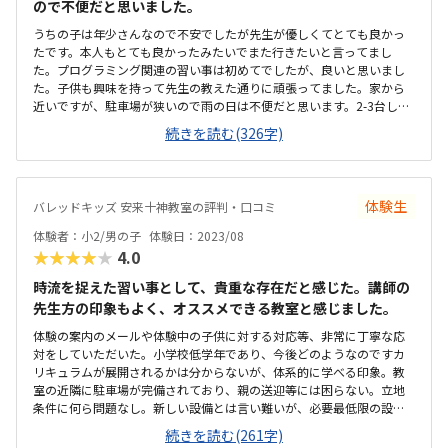
ので不便だと思いました。
うちの子は年少さんなので不安でしたが先生が優しくてとても良かっ
たです。本人もとても良かったみたいでまた行きたいと言ってまし
た。プログラミング関連の習い事は初めてでしたが、良いと思いまし
た。子供も興味を持って先生の教えた通りに頑張ってました。家から
近いですが、駐車場が狭いので雨の日は不便だと思います。2-3台しか
止められないしすごく狭いです。習い事で通う教室イメージとは違う
続きを読む(326字)
感じでしたがバルーンが何個か置いてあるので無いよりはいいと思い
ました。普通の料金かなぁと思います。もっと安い料金のところは見
てないです。もっと高い料金のところは見ました。先生と教材は良か
ったと思います。子供も興味を持ってブロックを組み立てたりしたの
体験生
バレッドキッズ 安来十神教室の評判・口コミ
で長く通わせたいと思ってます。
体験者：小2/男の子
体験日：2023/08
★★★★★
4.0
時流を捉えた習い事として、貴重な存在だと感じた。講師の
先生方の印象もよく、オススメできる教室と感じました。
体験の案内のメールや体験中の子供に対する対応等、非常に丁寧な応
対をしていただいた。小学校低学年であり、今後どのようなのですカ
リキュラムが展開されるかは分からないが、体系的に学べる印象。教
室の近隣に駐車場が完備されており、親の送迎等には困らない。立地
条件に何ら問題なし。新しい設備とは言い難いが、必要最低限の設備
は整っている印象で、受講環境は問題ないと感じた。子供のスキルが
続きを読む(261字)
どこまで向上するか未知数な部分があるが、受講時間に対しては少し