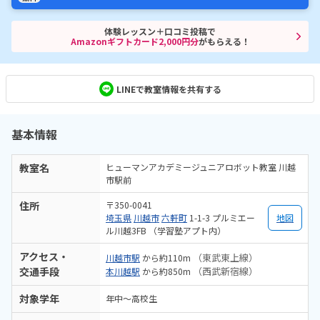
体験レッスン＋口コミ投稿で
Amazonギフトカード2,000円分
がもらえる！
LINEで教室情報を共有する
基本情報
教室名
ヒューマンアカデミージュニアロボット教室 川越
市駅前
住所
〒350-0041
埼玉県
川越市
六軒町
1-1-3 プルミエー
地図
ル川越3FB （学習塾アプト内）
アクセス・
（東武東上線）
川越市駅
から約110m
交通手段
（西武新宿線）
本川越駅
から約850m
対象学年
年中～高校生