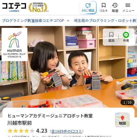
AIに相談
リスト
履歴
メニュー
プログラミング教室検索コエテコTOP
埼玉県のプログラミング・ロボット教
共有
追加
1
/ 10
ヒューマンアカデミージュニアロボット教室
川越市駅前
★★★★★
4.23
（
全1689件の口コミ
）
※ 上記の評価は、ヒューマンアカデミージュニアロボット教室全体の口コミ