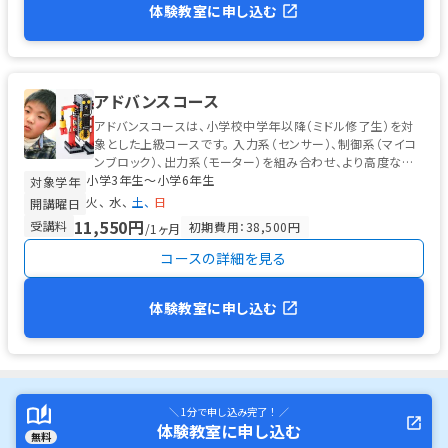
体験教室に申し込む
アドバンスコース
アドバンスコースは、小学校中学年以降（ミドル修了生）を対
象とした上級コースです。 入力系（センサー）、制御系（マイコ
ンブロック）、出力系（モーター）を組み合わせ、より高度な自
小学3年生〜小学6年生
律型ロボットを製作...
対象学年
火
水
土
日
開講曜日
11,550円
受講料
初期費用：38,500円
/1ヶ月
コースの詳細を見る
体験教室に申し込む
＼ 1分で申し込み完了！ ／
体験教室に申し込む
無料