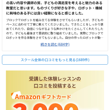
の高い内容や講師の質、子どもの満足度を考えると魅力のある
教室だと思います。ものづくりが好きな子や、ロボット・機械
に興味のある子には良い経験になると感じました。
ブロックでロボットを組み立てる体験をさせてもらいましたが、子どもの
ペースに合わせて丁寧に教えてくださいました。できたことをしっかり褒
めてくれたり、自信につながるような声かけをたくさんしてくれたりした
ので、子どもも最後まで意欲的に取り組めていました。実際にブロックで
ロボットを作る体験をさせてもらいました。自分の作ったロボットが動い
た時はとても嬉しそうでした。学年が上がるにつれ扱うブロック数が増え
続きを読む(684字)
てもっと複雑なロボットが作れること、「ロボットにどう動いて欲しいか
ら指示をする」プログラミングが学べる点が魅力的でした。普段あまり通
らない場所だったため、最初は少し場所が分かりにくく感じました。車通
スクール全体の口コミをもっと見る(1689件)
りは多くないので、駐車場の出し入れなどに不便は感じませんでした。施
設はとても清潔感があり、整理整頓もされていて、子どもが安心して学べ
る環境だと思いました。月2回の受講で1万円を超えるため、正直なところ
少し高く感じました。ここに最初教材費も上乗せされるので、初回の出費
はあります。しかし他のロボット教室も同じくらいの金額なので専門的な
指導内容を考えると、価値はあると感じています。子どもが自分で組み立
てたロボットが実際に動くのを見て、とても嬉しそうにしていたのが印象
的でした。作るだけでなく、「動く」という達成感を味わえるのが良いと
思います。また電気や機械に精通した会社が運営している点に安心感があ
りました。講師の方も現役のSEとのことで、専門知識を持った方から学べ
るのは大きな魅力だと感じました。教室の雰囲気も落ち着いており、子ど
もが集中して取り組める環境だったと思います。