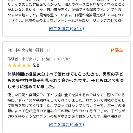
リラックスした雰囲気でよかった。個人のペースに合わせてくれるところ
がよいなと思いました。自由度が高く、没頭できる環境です。とても通い
やすい立地でした。設備も整っています。日程が複数設定されているので
よさそう。親戚の家のようなアットホームさがあり、リラックスして取り
組めている。緊張感やプレゼンスキル等のカリキュラムを望まれる場合は
続きを読む(467字)
合わないかも。良心的な価格設定だと思います。長時間見てくれるところ
もあり、その割に安いと思います。娘の特徴をよくとらえられていまし
た。一方で男女の性差による取り組み方の違いの説明が分かりやすくもあ
ったが（長年の経験からも実際にそうなのだろう）、性別の色眼鏡なく個
体験生
四日市中央緑地の評判・口コミ
人の特性としてみてもらえるとなおよいのかな、と思いました。女の子だ
から…といった何気ない言葉により子供が萎縮したりこうでなければ、と
体験者：小3/女の子
体験日：2026/07
いう想いに囚われてしまうことは避けたいなと日頃から思っているので
★★★★★
5.0
（そのようなことを言ってしまうことは、親にとってもよくあり、難しさ
はあります…）
体験時間は授業90分すべて使わせてもらったので、実際の子ど
もの集中力や様子を見られて良かったです。 子どもはとても楽
しそうに進めていました。
優しい口調と雰囲気で、子ども達に全てを教えるのではなく、困っている
時にアドバイスや手助けをしてくれていました。ロボットで対戦などをし
て興味を広げてくれました。ブロックはシンプルなカラーで、パーツの種
類によって色が違うので組み立ての時に分かりやすそうでした。子どもが
興味を持ちそうなロボットの形や動きがあり良かったです。駐車場は停め
やすく、分かりやすい場所にあるので助かります。近くに別の施設もある
続きを読む(458字)
ので、習ってない兄弟が過ごしやすいと思いました。教室はシンプルで余
計なものが置いてないので集中できそうです。清潔な空間でした。授業を