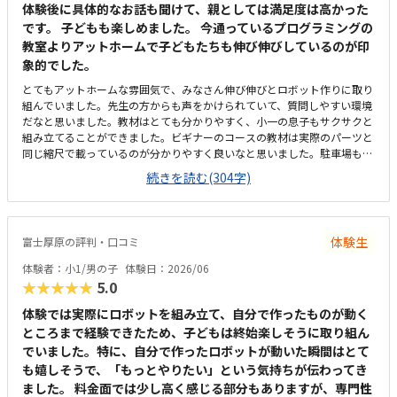
体験後に具体的なお話も聞けて、親としては満足度は高かった
です。 子どもも楽しめました。 今通っているプログラミングの
教室よりアットホームで子どもたちも伸び伸びしているのが印
象的でした。
とてもアットホームな雰囲気で、みなさん伸び伸びとロボット作りに取り
組んでいました。先生の方からも声をかけられていて、質問しやすい環境
だなと思いました。教材はとても分かりやすく、小一の息子もサクサクと
組み立てることができました。ビギナーのコースの教材は実際のパーツと
同じ縮尺で載っているのが分かりやすく良いなと思いました。駐車場も完
備されており雨の日にも濡れずに教室まで行けるのはとても便利だと思い
続きを読む(304字)
ました。また駅近なのもよいです。アットホームで良かったです。広さも
十分で、設備も整っており、集中できる環境だと思いました。妥当な金額
だと思いました。内容的にも授業回数も月2回ということでちょうど良い
と思いました。
体験生
富士厚原の評判・口コミ
体験者：小1/男の子
体験日：2026/06
★★★★★
5.0
体験では実際にロボットを組み立て、自分で作ったものが動く
ところまで経験できたため、子どもは終始楽しそうに取り組ん
でいました。特に、自分で作ったロボットが動いた瞬間はとて
も嬉しそうで、「もっとやりたい」という気持ちが伝わってき
ました。 料金面では少し高く感じる部分もありますが、専門性