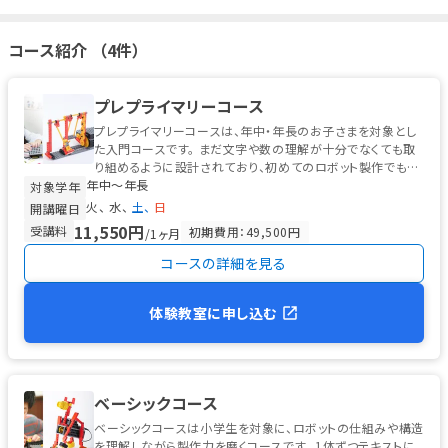
られるサポートコンテンツを公開。また、ご希望者を対象としたオ
ンライン体験会も開催されていた実績があります。
https://www.you
コース紹介 （4件）
tube.com/watch?v=UhY0Y57-gqU&feature=youtu.be
現在の実施状
況については教室ごとに異なる可能性があるため、オンライン対応
をご希望の方は事前に各教室または運営事務局までお問い合わせく
プレプライマリーコース
ださい。
プレプライマリーコースは、年中・年長のお子さまを対象とし
た入門コースです。 まだ文字や数の理解が十分でなくても取
り組めるように設計されており、初めてのロボット製作でも無
年中〜年長
理なく進められる工夫...
対象学年
火
水
土
日
開講曜日
11,550円
受講料
初期費用：49,500円
/1ヶ月
コースの詳細を見る
体験教室に申し込む
ベーシックコース
ベーシックコースは小学生を対象に、ロボットの仕組みや構造
を理解しながら製作力を磨くコースです。 1体ずつテキストに