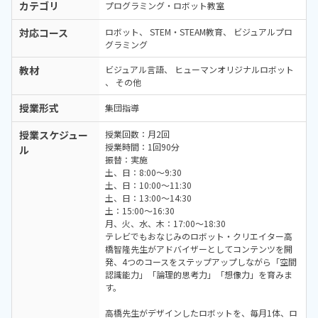
カテゴリ
プログラミング・ロボット教室
対応コース
ロボット
STEM・STEAM教育
ビジュアルプロ
グラミング
教材
ビジュアル言語
ヒューマンオリジナルロボット
その他
授業形式
集団指導
授業スケジュー
授業回数：月2回
授業時間：1回90分
ル
振替：実施
土、日：8:00～9:30
土、日：10:00～11:30
土、日：13:00～14:30
土：15:00～16:30
月、火、水、木：17:00～18:30
テレビでもおなじみのロボット・クリエイター高
橋智隆先生がアドバイザーとしてコンテンツを開
発、4つのコースをステップアップしながら「空間
認識能力」「論理的思考力」「想像力」を育みま
す。
高橋先生がデザインしたロボットを、毎月1体、ロ