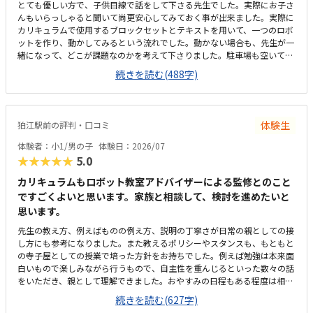
材の難易度もちょうど良く、自力でロボットを完成させられたことが大き
とても優しい方で、子供目線で話をして下さる先生でした。実際にお子さ
な自信になったようです。
んもいらっしゃると聞いて尚更安心してみておく事が出来ました。実際に
カリキュラムで使用するブロックセットとテキストを用いて、一つのロボ
ットを作り、動かしてみるという流れでした。動かない場合も、先生が一
緒になって、どこが課題なのかを考えて下さりました。駐車場も空いてい
たので、通いやすかったです。駅からは歩いて5分ちょっとくらいはかか
続きを読む(488字)
るかと思います。駐車場は、他のテナントとの共有になるので、時間帯に
よっては混むこともあるかもです。机は長机で少し狭いかなと思うところ
もありましたが、隣の方と2人で一つの長机を使うので、そこまで不便な
印象は無かったです。料金については、他の習い事と比べると高いと感じ
体験生
狛江駅前の評判・口コミ
ますが、他のプログラミング教室もおおよそ同じくらいの金額なので、初
期費用以外は妥当かなと思います。先生が温厚な方で、優しい方だったの
体験者：小1/男の子
体験日：2026/07
で、雰囲気は良かったです。教材も、テキストに等身のブロックの写真が
★★★★★
5.0
載っていたりして、子供も見やすそうでした。実際に作ったものが動くと
いう経験ができるので、子供はとても感動していました、
カリキュラムもロボット教室アドバイザーによる監修とのこと
ですごくよいと思います。家族と相談して、検討を進めたいと
思います。
先生の教え方、例えばものの例え方、説明の丁寧さが日常の親としての接
し方にも参考になりました。また教えるポリシーやスタンスも、もともと
の寺子屋としての授業で培った方針をお持ちでした。例えば勉強は本来面
白いもので楽しみながら行うもので、自主性を重んじるといった数々の話
をいただき、親として理解できました。おやすみの日程もある程度は相談
に応じていただける話もあり、良さそうでした。教材は幼児〜小学生低・
続きを読む(627字)
中・高に合わせて、絵中心〜文字多めとテキストが異なっており、年齢に