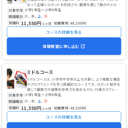
沿って正確にロボットを完成させ、観察を通じて動きのメカニ
小学1年生〜小学6年生
ズムを学びます。 ...
対象学年
火
水
土
日
開講曜日
11,550円
受講料
初期費用：49,500円
/1ヶ月
コースの詳細を見る
体験教室に申し込む
ミドルコース
ミドルコースは、小学校中学年以上を対象に、より複雑な構造
やプログラミングを学ぶ発展的なコースです。 ロボット製作を
通じて観察力や論理的思考力を高めながら、付属のタブレット
小学1年生〜小学6年生
を使った初歩的なプログ...
対象学年
火
水
土
日
開講曜日
11,550円
受講料
初期費用：49,500円
/1ヶ月
コースの詳細を見る