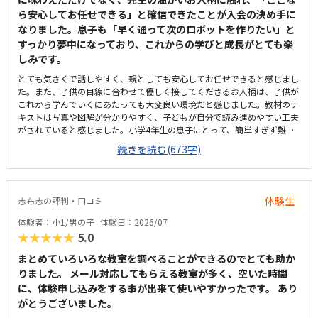
ました。ロボット作りもヒントをいただきながら、自分で教科書を読んで
ら安心してお任せできる」と確信できたことが入会の決め手に
作り上げていました。
なりました。息子も「早く通って次のロボットを作りたい」と
すっかり夢中になっており、これからの学びと成長がとても楽
しみです。
とても気さくで話しやすく、親としても安心してお任せできると感じまし
た。また、子供の目線に合わせて優しく接してくださるお人柄は、子供が
これから学んでいくにあたっても大変良い環境だと感じました。教材のテ
キストは写真や図解が分かりやすく、子どもが自分で読み進めやすい工夫
がされていると感じました。小学4年生の息子にとって、簡単すぎず難し
すぎない「ちょうど良い難易度」で、最後まで飽きることなく集中してロ
続きを読む(673字)
ボット作りに取り組むことができました。自分の力で完成させられたこと
が、本人の自信や達成感に繋がったようです。小学校（共和西小学校）の
すぐ隣にあり、場所がとても分かりやすかったです。家からのアクセスも
良く、これなら無理なく通わせられると感じる立地です。教室はSHOPの
体験生
志布志の評判・口コミ
中にあり、明るく清潔感のある雰囲気でした。子どもが集中して細かい作
業に取り組める環境がしっかりと整っていると感じました。また、先生と
体験者：小1/男の子
体験日：2026/07
の距離感も近く、質問しやすいアットホームな空気が魅力的です。ロボッ
★★★★★
5.0
ト教室という性質上、入会時に専用キット代などの初期費用はかかります
が、カリキュラムの充実度や専門的な内容を考慮すると妥当な金額だと感
まとめていろいろな教室を調べることができるのでとても助か
じます。他の一般的な習い事と比べると少し高めかもしれませんが、子ど
りました。 メール対応してもらえる教室が多く、空いた時間
もの興味の引き出し方や学びの質を思えば納得できる設定です。何よりも
に、体験申し込みをする事が出来て使いやすかったです。 あり
担当の先生がとても気さくで話しやすく、子どもの目線に合わせて優しく
がとうございました。
指導してくださった点が一番良かったです。小学4年生の息子にとって教