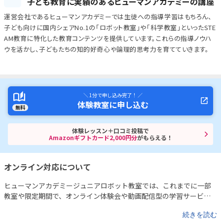
子ども教育に実績のあるヒューマンアカデミーの講座
運営会社であるヒューマンアカデミーでは生徒への指導学習はもちろん、
子ども向けに国内シェアNo.1の「ロボット教室」や「科学教室」といったSTE
AM教育に特化した教育コンテンツを提供しています。これらの指導ノウハ
ウを活かし、子どもたちの知的好奇心や論理的思考力を育てていきます。
＼ 1分で申し込み完了！ ／
体験教室に申し込む
無料
体験レッスン＋口コミ投稿で
Amazonギフトカード2,000円分
がもらえる！
オンライン対応について
ヒューマンアカデミージュニアロボット教室では、これまでに一部
教室や限定期間で、オンライン体験会や動画配信型の学習サービス
も実施されてきました。
たとえば、既存の受講生向けには、ロボッ
続きを読む
トの製作解説動画や改造アイデアの紹介など、自宅でも学びを深め