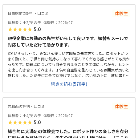
1日に2コマとれたり、翌月に回したりできるのは助かります。料金は今の
物価で考えれば高いとは思いませんが、子どもの成長具合で判断すると思
体験生
目白駅前の評判・口コミ
います。子どもが自発的にどんどん作り進めていったのには正直驚きまし
た。最初からたくさんあれこれ説明されずブロックを触らせてもらったの
体験者：小2/男の子
体験日：2026/07
で楽しんで進めていけたのかもしれません。作り進めていく中で説明を入
★★★★★
5.0
れてもらい、理解し、さらに進めていけたのが良かったです。
現役企業にお勤めの先生がいらして良いです。振替もメールで
対応していただけて助かります。
3名いらっしゃり、みなさん優しい雰囲気の先生方でした。ロボットがう
まく動くと、子供と同じ気持ちになって喜んでくださる感じがとても良か
ったです。問題点についても自分で考えることを主体にしながら、ヒント
を出し向き合ってくれます。子供の自主性を重んじている雰囲気が良いと
感じました。ただ子供に全て丸投げではなく、広い机の上に「教科書とキ
ットをどこに置いたらやりやすいかな？」と声をかけてくださり、そこか
続きを読む(570字)
ら自分で考えていました。ロボット作りもヒントをいただきながら、自分
で教科書を読んで作り上げていました。駅近くですが、静かな環境です。
急な坂道があるので、暑い夏など、重いキットを背負っていく小さな子供
には少し大変かも。清潔で、安心できました。入室したら必ず手を洗うル
体験生
共和西の評判・口コミ
ールも良いです。教室にある教科書などもきちんと整理整頓されていま
す。キット代が兄弟割引で半額になりました。入会金も無料に。欲を言え
体験者：小4/男の子
体験日：2026/07
ば、毎月の月謝も兄弟割引があると更に良いなと思います。（上記3の回
★★★★★
5.0
答と同じ）子供の自主性を重んじている雰囲気が良いと感じました。ただ
子供に全て丸投げではなく、広い机の上に「教科書とキットをどこに置い
総合的に大満足の体験会でした。ロボット作りの楽しさを存分
たらやりやすいかな？」と声をかけてくださり、そこから自分で考えてい
に味わえただけでなく、先生の温かいお人柄に触れ、「ここな