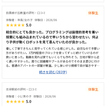
合わせ理解し易くなってます。ブロックのキットは同じものを使い回すの
で、都度壊すのでうちで散らかることないので、良い点だと思います。先
生の授業は親しみやすく、例えがこどもの目線寄りでわかりやすいと思い
体験生
目黒緑が丘教室の評判・口コミ
ます。教室は建物の階段上がり3階にありますが、2階〜3階は手すりが無
いので、幼児や小学生低学年にとっては慣れるまで時間が掛かりそう、親
体験者：年長/女の子
体験日：2026/06
が後ろから気をつけてサポートしてあげることになりそうと思います。教
★★★★★
5.0
室は恐らく8,9畳より広めの部屋で入りやすいと思います。机はこどもの
高さに合ってます。他の教室は詳しくはわかりませんが、料金設定は月二
総合的にとても良かった。プログラミングは論理的思考を養い
回で平均的な心象です。兄弟で同時入会なら、キット代は半額となり割安
授業にも組み込まれているので早いうちから習わせたい。何よ
感はあります。教材が年齢に応じている点、先生がこどもたちにフレンド
り子供が動くロボットを見て喜んでいたのが良かった。
リーでありつつも挨拶や教え方のポリシーに根拠あり明確な点です。帰り
優しく丁寧できちんと見守ってくれている感じがした。幼児なので手厚い
にこどもたちに聞いたら、楽しかったやってみたいと言ってました。
方がありがたい。3万円程度のブロックを使ってずっと続けていけるのが
良いと思った。動画を見れば家でもいくらでも作れそう。立地が駅から近
く通いやすかった。周りに図書館やプールがあるのでそのまま遊びに行け
る。普通のアパートの一部屋が教室。少し狭いが小規模で目が届きやすく
良いと思った。内装は綺麗。一月に2回で1万円なので少し高く感じる。振
続きを読む(283字)
替も別教室に行かなければならずそこだけ少し面倒。レベルに合わせたカ
リキュラムが良かった。ブロック教材をずっと使い続けられるのもいい。
大会もあり刺激になりそうで良かった。
体験生
志染駅前の評判・口コミ
体験者：小1/男の子
体験日：2026/06
★★★★★
5.0