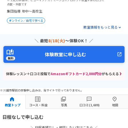
点数・件数です
集団指導
年中～高校生
オンライン／自宅で学べる
教室情報をもっと見る
＼ 最短
8/18(火)
〜体験OK！ ／
体験教室に申し込む
無料
体験レッスン＋口コミ投稿で
Amazonギフトカード2,000円分
がもらえる！
※ 川越市駅前の体験申し込みは、当サイトで行っておりません。
教室トップ
コース・料金
写真
口コミ(1,689)
地図
日程なしで申し込む
＼ 日程希望なし・相談したい方はこちら ／