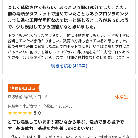
楽しく体験させてもらい、あっという間の90分でした。ただ、
前の場所がタブレットで進めていたこともありプログラミング
までに進む工程が困難なのでは‥と感じるところがあったよう
で、少し検討してから回答かなと思いました。
下の子も連れて行ったのですが、一緒に体験させてもらい、内容も丁寧に
説明していただき助かりました。教育の方針も合っていると感じました。
紙の教材で過去に受賞した生徒のロボットなどを用いて取り組むプロセス
があったり、他の子も難しいプログラム日取り組むなど、挑戦が日々あっ
て成長し合える場所だと思います。月謝や教材費などの初期費用（また
は、平日の送迎のやりくり）の面で、予算との兼ね合いをもう少し慎重に
続きを読む(410字)
検討する必要があると感じています。それぞれ日違うロボットを作成して
進めているのもいい刺激になると思う。他の生徒の子もそれぞれ取り組む
姿勢が良かったです。打倒な金額かなと感じます。教材自体はどこもそれ
なりに高いので、月謝も含め他と同じくらいと思いました。まだ作ったこ
注目の口コミ
とないロボットや、気になる飾られたロボットを初めに動かして質問コー
ナーがあったり、気持ちを落ち着かせる時間を取っていたりと土台がしっ
体験生
戸塚駅前の評判・口コミ
かりありところだと感じました。
体験者：小1/女の子
体験日：2026/05
★★★★★
5.0
とても満足しています！遊びながら学ぶ、没頭できる場所で
す。基礎体力、基礎知力を養うのによいかと。
子供のことをよく見てくださっていた。アットホームで親戚の家のような