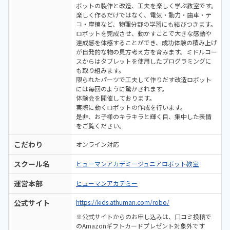
ボットの製作と改造、工夫を楽しく学ぶ教室です。
楽しく作るだけではなく、電気・動力・歯車・テ
コ・摩擦など、物理分野の学習にも結びつきます。
ロボットを完成させ、動かすことで大きな感動や
達成感を体感することができ、成功体験の積み上げ
が自発的な物の見方考え方を育みます。ミドルコー
スからはタブレットを使用したプログラミングに
も取り組みます。
限られたパーツで工夫して作りだす改造ロボット
には毎回のように驚かされます。
体験会を開催しております。
実際に動くロボットの作成を行います。
是非、お子様のキラキラと輝く目、集中した表情
をご覧ください。
こだわり
オンライン対応
スクール名
ヒューマンアカデミージュニアロボット教室
運営本部
ヒューマンアカデミー
公式サイト
https://kids.athuman.com/robo/
※公式サイトからのお申し込みは、口コミ投稿で
のAmazonギフトカードプレゼント対象外です