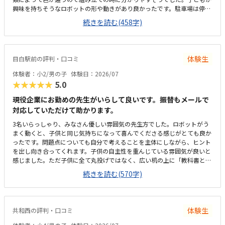
興味を持ちそうなロボットの形や動きがあり良かったです。駐車場は停め
やすく、分かりやすい場所にあるので助かります。近くに別の施設もある
続きを読む(458字)
ので、習ってない兄弟が過ごしやすいと思いました。教室はシンプルで余
計なものが置いてないので集中できそうです。清潔な空間でした。授業を
1日に2コマとれたり、翌月に回したりできるのは助かります。料金は今の
物価で考えれば高いとは思いませんが、子どもの成長具合で判断すると思
体験生
目白駅前の評判・口コミ
います。子どもが自発的にどんどん作り進めていったのには正直驚きまし
た。最初からたくさんあれこれ説明されずブロックを触らせてもらったの
体験者：小2/男の子
体験日：2026/07
で楽しんで進めていけたのかもしれません。作り進めていく中で説明を入
★★★★★
5.0
れてもらい、理解し、さらに進めていけたのが良かったです。
現役企業にお勤めの先生がいらして良いです。振替もメールで
対応していただけて助かります。
3名いらっしゃり、みなさん優しい雰囲気の先生方でした。ロボットがう
まく動くと、子供と同じ気持ちになって喜んでくださる感じがとても良か
ったです。問題点についても自分で考えることを主体にしながら、ヒント
を出し向き合ってくれます。子供の自主性を重んじている雰囲気が良いと
感じました。ただ子供に全て丸投げではなく、広い机の上に「教科書とキ
ットをどこに置いたらやりやすいかな？」と声をかけてくださり、そこか
続きを読む(570字)
ら自分で考えていました。ロボット作りもヒントをいただきながら、自分
で教科書を読んで作り上げていました。駅近くですが、静かな環境です。
急な坂道があるので、暑い夏など、重いキットを背負っていく小さな子供
には少し大変かも。清潔で、安心できました。入室したら必ず手を洗うル
体験生
共和西の評判・口コミ
ールも良いです。教室にある教科書などもきちんと整理整頓されていま
す。キット代が兄弟割引で半額になりました。入会金も無料に。欲を言え