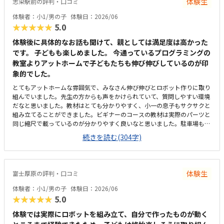
体験生
志染駅前の評判・口コミ
体験者：小1/男の子
体験日：2026/06
★★★★★
5.0
体験後に具体的なお話も聞けて、親としては満足度は高かった
です。 子どもも楽しめました。 今通っているプログラミングの
教室よりアットホームで子どもたちも伸び伸びしているのが印
象的でした。
とてもアットホームな雰囲気で、みなさん伸び伸びとロボット作りに取り
組んでいました。先生の方からも声をかけられていて、質問しやすい環境
だなと思いました。教材はとても分かりやすく、小一の息子もサクサクと
組み立てることができました。ビギナーのコースの教材は実際のパーツと
同じ縮尺で載っているのが分かりやすく良いなと思いました。駐車場も完
備されており雨の日にも濡れずに教室まで行けるのはとても便利だと思い
続きを読む(304字)
ました。また駅近なのもよいです。アットホームで良かったです。広さも
十分で、設備も整っており、集中できる環境だと思いました。妥当な金額
だと思いました。内容的にも授業回数も月2回ということでちょうど良い
と思いました。
体験生
富士厚原の評判・口コミ
体験者：小1/男の子
体験日：2026/06
★★★★★
5.0
体験では実際にロボットを組み立て、自分で作ったものが動く