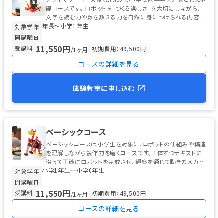
礎コースです。 ロボットを「つくる楽しさ」を大切にしながら、
文字を読む力や数を数える力を自然に身につけられる内容に
年長〜小学1年生
なっています。 ...
対象学年
-
開講曜日
11,550円
受講料
初期費用：49,500円
/1ヶ月
コースの詳細を見る
体験教室に申し込む
ベーシックコース
ベーシックコースは小学生を対象に、ロボットの仕組みや構造
を理解しながら製作力を磨くコースです。 1体ずつテキストに
沿って正確にロボットを完成させ、観察を通じて動きのメカニ
小学1年生〜小学6年生
ズムを学びます。 ...
対象学年
-
開講曜日
11,550円
受講料
初期費用：49,500円
/1ヶ月
コースの詳細を見る