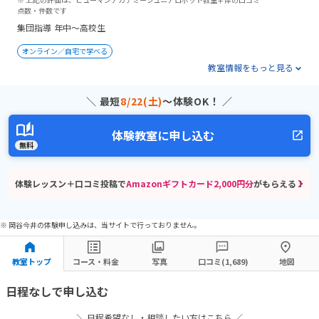
点数・件数です
集団指導
年中～高校生
オンライン／自宅で学べる
教室情報をもっと見る
＼ 最短
8/22(土)
〜体験OK！ ／
体験教室に申し込む
無料
体験レッスン＋口コミ投稿で
Amazonギフトカード2,000円分
がもらえる！
※ 岡谷今井の体験申し込みは、当サイトで行っておりません。
教室トップ
コース・料金
写真
口コミ(1,689)
地図
日程なしで申し込む
＼ 日程希望なし・相談したい方はこちら ／