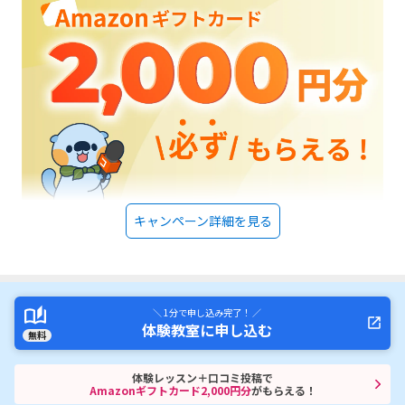
思います。また電気や機械に精通した会社が運営している点に安心感があ
りました。講師の方も現役のSEとのことで、専門知識を持った方から学べ
るのは大きな魅力だと感じました。教室の雰囲気も落ち着いており、子ど
もが集中して取り組める環境だったと思います。
キャンペーン詳細を見る
＼ 1分で申し込み完了！ ／
体験教室に申し込む
無料
体験レッスン＋口コミ投稿で
Amazonギフトカード2,000円分
がもらえる！