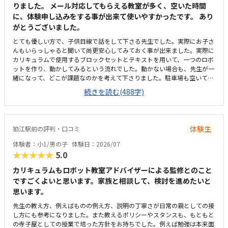
じます。他の一般的な習い事と比べると少し高めかもしれませんが、子ど
りました。 メール対応してもらえる教室が多く、空いた時間
もの興味の引き出し方や学びの質を思えば納得できる設定です。何よりも
に、体験申し込みをする事が出来て使いやすかったです。 あり
担当の先生がとても気さくで話しやすく、子どもの目線に合わせて優しく
がとうございました。
指導してくださった点が一番良かったです。小学4年生の息子にとって教
材の難易度もちょうど良く、自力でロボットを完成させられたことが大き
とても優しい方で、子供目線で話をして下さる先生でした。実際にお子さ
な自信になったようです。
んもいらっしゃると聞いて尚更安心してみておく事が出来ました。実際に
カリキュラムで使用するブロックセットとテキストを用いて、一つのロボ
ットを作り、動かしてみるという流れでした。動かない場合も、先生が一
緒になって、どこが課題なのかを考えて下さりました。駐車場も空いてい
たので、通いやすかったです。駅からは歩いて5分ちょっとくらいはかか
続きを読む(488字)
るかと思います。駐車場は、他のテナントとの共有になるので、時間帯に
よっては混むこともあるかもです。机は長机で少し狭いかなと思うところ
もありましたが、隣の方と2人で一つの長机を使うので、そこまで不便な
印象は無かったです。料金については、他の習い事と比べると高いと感じ
体験生
狛江駅前の評判・口コミ
ますが、他のプログラミング教室もおおよそ同じくらいの金額なので、初
期費用以外は妥当かなと思います。先生が温厚な方で、優しい方だったの
体験者：小1/男の子
体験日：2026/07
で、雰囲気は良かったです。教材も、テキストに等身のブロックの写真が
★★★★★
5.0
載っていたりして、子供も見やすそうでした。実際に作ったものが動くと
いう経験ができるので、子供はとても感動していました、
カリキュラムもロボット教室アドバイザーによる監修とのこと
ですごくよいと思います。家族と相談して、検討を進めたいと
思います。
先生の教え方、例えばものの例え方、説明の丁寧さが日常の親としての接
し方にも参考になりました。また教えるポリシーやスタンスも、もともと
の寺子屋としての授業で培った方針をお持ちでした。例えば勉強は本来面