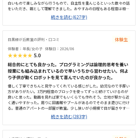
白いもので楽しみながら行うもので、自主性を重んじるといった数々の話
をいただき、親として理解できました。おやすみの日程もある程度は相談
に応じていただける話もあり、良さそうでした。教材は幼児〜小学生低・
続きを読む(627字)
中・高に合わせて、絵中心〜文字多めとテキストが異なっており、年齢に
合わせ理解し易くなってます。ブロックのキットは同じものを使い回すの
で、都度壊すのでうちで散らかることないので、良い点だと思います。先
生の授業は親しみやすく、例えがこどもの目線寄りでわかりやすいと思い
体験生
目黒緑が丘教室の評判・口コミ
ます。教室は建物の階段上がり3階にありますが、2階〜3階は手すりが無
いので、幼児や小学生低学年にとっては慣れるまで時間が掛かりそう、親
体験者：年長/女の子
体験日：2026/06
が後ろから気をつけてサポートしてあげることになりそうと思います。教
★★★★★
5.0
室は恐らく8,9畳より広めの部屋で入りやすいと思います。机はこどもの
高さに合ってます。他の教室は詳しくはわかりませんが、料金設定は月二
総合的にとても良かった。プログラミングは論理的思考を養い
回で平均的な心象です。兄弟で同時入会なら、キット代は半額となり割安
授業にも組み込まれているので早いうちから習わせたい。何よ
感はあります。教材が年齢に応じている点、先生がこどもたちにフレンド
り子供が動くロボットを見て喜んでいたのが良かった。
リーでありつつも挨拶や教え方のポリシーに根拠あり明確な点です。帰り
優しく丁寧できちんと見守ってくれている感じがした。幼児なので手厚い
にこどもたちに聞いたら、楽しかったやってみたいと言ってました。
方がありがたい。3万円程度のブロックを使ってずっと続けていけるのが
良いと思った。動画を見れば家でもいくらでも作れそう。立地が駅から近
く通いやすかった。周りに図書館やプールがあるのでそのまま遊びに行け
る。普通のアパートの一部屋が教室。少し狭いが小規模で目が届きやすく
良いと思った。内装は綺麗。一月に2回で1万円なので少し高く感じる。振
続きを読む(283字)
替も別教室に行かなければならずそこだけ少し面倒。レベルに合わせたカ
リキュラムが良かった。ブロック教材をずっと使い続けられるのもいい。
大会もあり刺激になりそうで良かった。