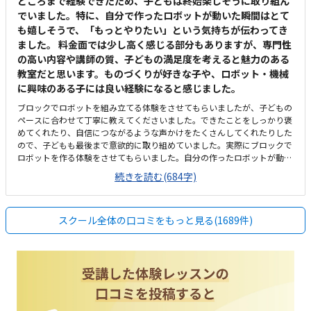
ところまで経験できたため、子どもは終始楽しそうに取り組ん
でいました。特に、自分で作ったロボットが動いた瞬間はとて
も嬉しそうで、「もっとやりたい」という気持ちが伝わってき
ました。 料金面では少し高く感じる部分もありますが、専門性
の高い内容や講師の質、子どもの満足度を考えると魅力のある
教室だと思います。ものづくりが好きな子や、ロボット・機械
に興味のある子には良い経験になると感じました。
ブロックでロボットを組み立てる体験をさせてもらいましたが、子どもの
ペースに合わせて丁寧に教えてくださいました。できたことをしっかり褒
めてくれたり、自信につながるような声かけをたくさんしてくれたりした
ので、子どもも最後まで意欲的に取り組めていました。実際にブロックで
ロボットを作る体験をさせてもらいました。自分の作ったロボットが動い
た時はとても嬉しそうでした。学年が上がるにつれ扱うブロック数が増え
続きを読む(684字)
てもっと複雑なロボットが作れること、「ロボットにどう動いて欲しいか
ら指示をする」プログラミングが学べる点が魅力的でした。普段あまり通
らない場所だったため、最初は少し場所が分かりにくく感じました。車通
スクール全体の口コミをもっと見る(1689件)
りは多くないので、駐車場の出し入れなどに不便は感じませんでした。施
設はとても清潔感があり、整理整頓もされていて、子どもが安心して学べ
る環境だと思いました。月2回の受講で1万円を超えるため、正直なところ
少し高く感じました。ここに最初教材費も上乗せされるので、初回の出費
はあります。しかし他のロボット教室も同じくらいの金額なので専門的な
指導内容を考えると、価値はあると感じています。子どもが自分で組み立
てたロボットが実際に動くのを見て、とても嬉しそうにしていたのが印象
的でした。作るだけでなく、「動く」という達成感を味わえるのが良いと