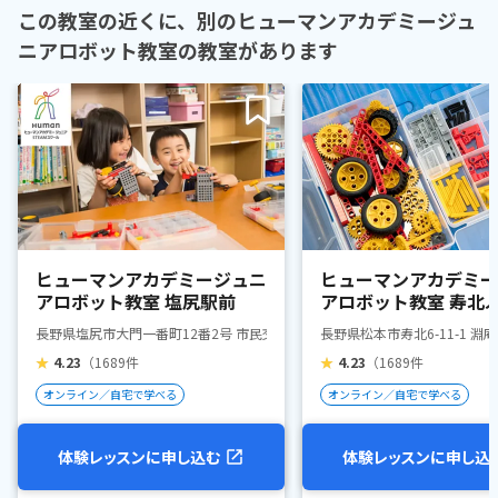
この教室の近くに、別のヒューマンアカデミージュ
ニアロボット教室の教室があります
ヒューマンアカデミージュニ
ヒューマンアカデミー
アロボット教室 塩尻駅前
アロボット教室 寿北
ん村
長野県塩尻市大門一番町12番2号 市民交流センター(えんぱーく)
長野県松本市寿北6-11-1 淵
★
4.23
（1689件
★
4.23
（1689件
オンライン／自宅で学べる
オンライン／自宅で学べる
体験レッスンに申し込む
体験レッスンに申し込