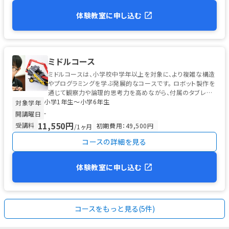
体験教室に申し込む
ミドルコース
ミドルコースは、小学校中学年以上を対象に、より複雑な構造
やプログラミングを学ぶ発展的なコースです。 ロボット製作を
通じて観察力や論理的思考力を高めながら、付属のタブレット
小学1年生〜小学6年生
を使った初歩的なプログ...
対象学年
-
開講曜日
11,550円
受講料
初期費用：49,500円
/1ヶ月
コースの詳細を見る
体験教室に申し込む
コースをもっと見る(5件)