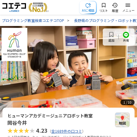
AIに相談
リスト
履歴
メニュー
プログラミング教室検索コエテコTOP
長野県のプログラミング・ロボット教
共有
追加
1
/ 10
ヒューマンアカデミージュニアロボット教室
岡谷今井
★★★★★
4.23
（
全1689件の口コミ
）
※ 上記の評価は、ヒューマンアカデミージュニアロボット教室全体の口コミ