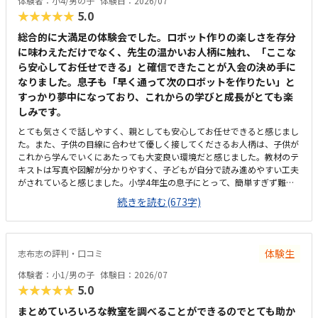
体験者：小4/男の子
体験日：2026/07
ば、毎月の月謝も兄弟割引があると更に良いなと思います。（上記3の回
★★★★★
5.0
答と同じ）子供の自主性を重んじている雰囲気が良いと感じました。ただ
子供に全て丸投げではなく、広い机の上に「教科書とキットをどこに置い
総合的に大満足の体験会でした。ロボット作りの楽しさを存分
たらやりやすいかな？」と声をかけてくださり、そこから自分で考えてい
に味わえただけでなく、先生の温かいお人柄に触れ、「ここな
ました。ロボット作りもヒントをいただきながら、自分で教科書を読んで
ら安心してお任せできる」と確信できたことが入会の決め手に
作り上げていました。
なりました。息子も「早く通って次のロボットを作りたい」と
すっかり夢中になっており、これからの学びと成長がとても楽
しみです。
とても気さくで話しやすく、親としても安心してお任せできると感じまし
た。また、子供の目線に合わせて優しく接してくださるお人柄は、子供が
これから学んでいくにあたっても大変良い環境だと感じました。教材のテ
キストは写真や図解が分かりやすく、子どもが自分で読み進めやすい工夫
がされていると感じました。小学4年生の息子にとって、簡単すぎず難し
すぎない「ちょうど良い難易度」で、最後まで飽きることなく集中してロ
続きを読む(673字)
ボット作りに取り組むことができました。自分の力で完成させられたこと
が、本人の自信や達成感に繋がったようです。小学校（共和西小学校）の
すぐ隣にあり、場所がとても分かりやすかったです。家からのアクセスも
良く、これなら無理なく通わせられると感じる立地です。教室はSHOPの
体験生
志布志の評判・口コミ
中にあり、明るく清潔感のある雰囲気でした。子どもが集中して細かい作
業に取り組める環境がしっかりと整っていると感じました。また、先生と
体験者：小1/男の子
体験日：2026/07
の距離感も近く、質問しやすいアットホームな空気が魅力的です。ロボッ
★★★★★
5.0
ト教室という性質上、入会時に専用キット代などの初期費用はかかります
が、カリキュラムの充実度や専門的な内容を考慮すると妥当な金額だと感
まとめていろいろな教室を調べることができるのでとても助か