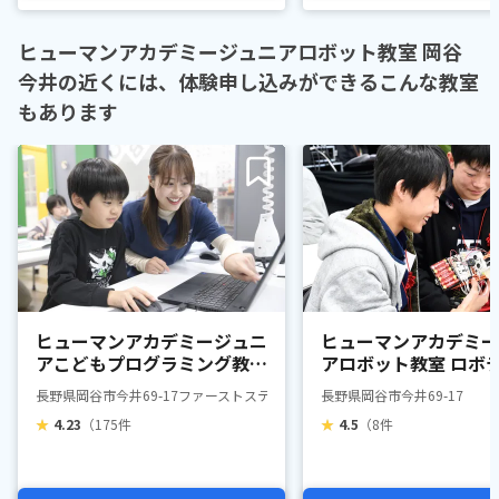
ヒューマンアカデミージュニアロボット教室 岡谷
今井の近くには、体験申し込みができるこんな教室
もあります
ヒューマンアカデミージュニ
ヒューマンアカデミー
アこどもプログラミング教室
アロボット教室 ロボ
岡谷今井
スプロフェッサーコー
長野県岡谷市今井69-17ファーストステップス
長野県岡谷市今井69-17
谷今井
★
4.23
（175件
★
4.5
（8件