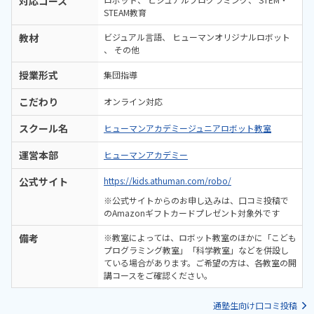
対応コース
STEAM教育
教材
ビジュアル言語
ヒューマンオリジナルロボット
その他
授業形式
集団指導
こだわり
オンライン対応
スクール名
ヒューマンアカデミージュニアロボット教室
運営本部
ヒューマンアカデミー
公式サイト
https://kids.athuman.com/robo/
※公式サイトからのお申し込みは、口コミ投稿で
のAmazonギフトカードプレゼント対象外です
備考
※教室によっては、ロボット教室のほかに「こども
プログラミング教室」「科学教室」などを併設し
ている場合があります。ご希望の方は、各教室の開
講コースをご確認ください。
通塾生向け口コミ投稿