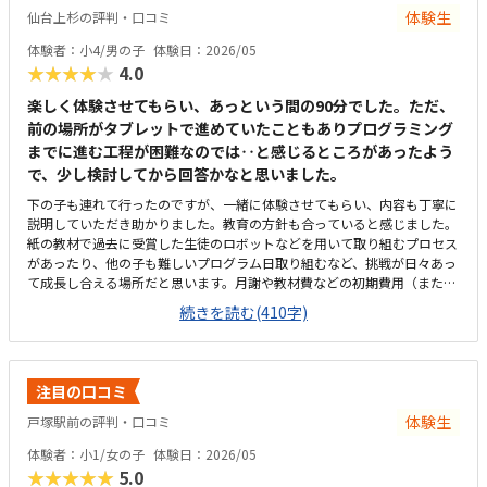
体験生
仙台上杉の評判・口コミ
体験者：小4/男の子
体験日：2026/05
★★★★★
4.0
楽しく体験させてもらい、あっという間の90分でした。ただ、
前の場所がタブレットで進めていたこともありプログラミング
までに進む工程が困難なのでは‥と感じるところがあったよう
で、少し検討してから回答かなと思いました。
下の子も連れて行ったのですが、一緒に体験させてもらい、内容も丁寧に
説明していただき助かりました。教育の方針も合っていると感じました。
紙の教材で過去に受賞した生徒のロボットなどを用いて取り組むプロセス
があったり、他の子も難しいプログラム日取り組むなど、挑戦が日々あっ
て成長し合える場所だと思います。月謝や教材費などの初期費用（また
は、平日の送迎のやりくり）の面で、予算との兼ね合いをもう少し慎重に
続きを読む(410字)
検討する必要があると感じています。それぞれ日違うロボットを作成して
進めているのもいい刺激になると思う。他の生徒の子もそれぞれ取り組む
姿勢が良かったです。打倒な金額かなと感じます。教材自体はどこもそれ
なりに高いので、月謝も含め他と同じくらいと思いました。まだ作ったこ
注目の口コミ
とないロボットや、気になる飾られたロボットを初めに動かして質問コー
ナーがあったり、気持ちを落ち着かせる時間を取っていたりと土台がしっ
体験生
戸塚駅前の評判・口コミ
かりありところだと感じました。
体験者：小1/女の子
体験日：2026/05
★★★★★
5.0