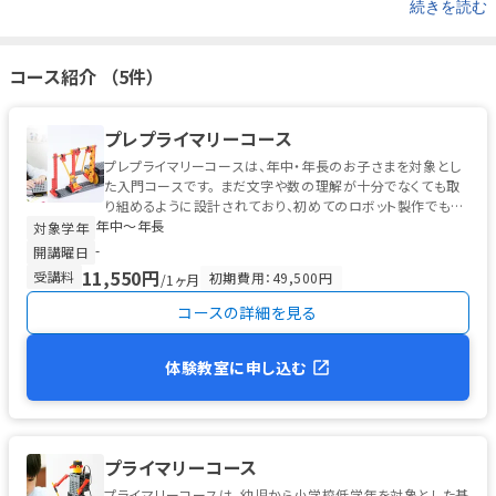
続きを読む
トの製作解説動画や改造アイデアの紹介など、自宅でも学びを深め
られるサポートコンテンツを公開。また、ご希望者を対象としたオ
ンライン体験会も開催されていた実績があります。
https://www.you
コース紹介 （5件）
tube.com/watch?v=UhY0Y57-gqU&feature=youtu.be
現在の実施状
況については教室ごとに異なる可能性があるため、オンライン対応
をご希望の方は事前に各教室または運営事務局までお問い合わせく
プレプライマリーコース
ださい。
プレプライマリーコースは、年中・年長のお子さまを対象とし
た入門コースです。 まだ文字や数の理解が十分でなくても取
り組めるように設計されており、初めてのロボット製作でも無
年中〜年長
理なく進められる工夫...
対象学年
-
開講曜日
11,550円
受講料
初期費用：49,500円
/1ヶ月
コースの詳細を見る
体験教室に申し込む
プライマリーコース
プライマリーコースは、幼児から小学校低学年を対象とした基