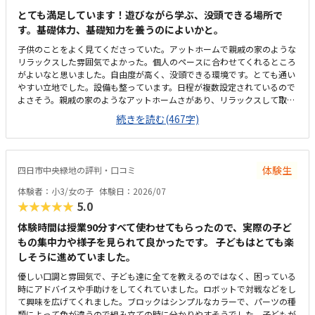
とても満足しています！遊びながら学ぶ、没頭できる場所で
す。基礎体力、基礎知力を養うのによいかと。
子供のことをよく見てくださっていた。アットホームで親戚の家のような
リラックスした雰囲気でよかった。個人のペースに合わせてくれるところ
がよいなと思いました。自由度が高く、没頭できる環境です。とても通い
やすい立地でした。設備も整っています。日程が複数設定されているので
よさそう。親戚の家のようなアットホームさがあり、リラックスして取り
組めている。緊張感やプレゼンスキル等のカリキュラムを望まれる場合は
続きを読む(467字)
合わないかも。良心的な価格設定だと思います。長時間見てくれるところ
もあり、その割に安いと思います。娘の特徴をよくとらえられていまし
た。一方で男女の性差による取り組み方の違いの説明が分かりやすくもあ
ったが（長年の経験からも実際にそうなのだろう）、性別の色眼鏡なく個
体験生
四日市中央緑地の評判・口コミ
人の特性としてみてもらえるとなおよいのかな、と思いました。女の子だ
から…といった何気ない言葉により子供が萎縮したりこうでなければ、と
体験者：小3/女の子
体験日：2026/07
いう想いに囚われてしまうことは避けたいなと日頃から思っているので
★★★★★
5.0
（そのようなことを言ってしまうことは、親にとってもよくあり、難しさ
はあります…）
体験時間は授業90分すべて使わせてもらったので、実際の子ど
もの集中力や様子を見られて良かったです。 子どもはとても楽
しそうに進めていました。
優しい口調と雰囲気で、子ども達に全てを教えるのではなく、困っている
時にアドバイスや手助けをしてくれていました。ロボットで対戦などをし
て興味を広げてくれました。ブロックはシンプルなカラーで、パーツの種
類によって色が違うので組み立ての時に分かりやすそうでした。子どもが