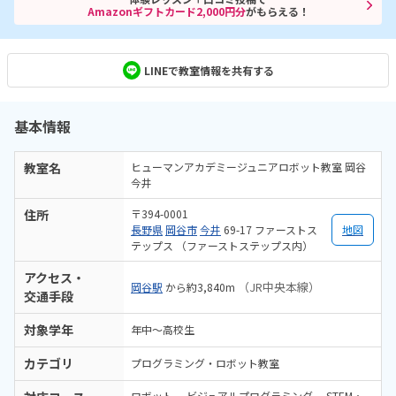
Amazonギフトカード2,000円分
がもらえる！
LINEで教室情報を共有する
基本情報
教室名
ヒューマンアカデミージュニアロボット教室 岡谷
今井
住所
〒394-0001
長野県
岡谷市
今井
69-17 ファーストス
地図
テップス （ファーストステップス内）
アクセス・
（JR中央本線）
岡谷駅
から約3,840m
交通手段
対象学年
年中～高校生
カテゴリ
プログラミング・ロボット教室
ロボット
ビジュアルプログラミング
STEM・