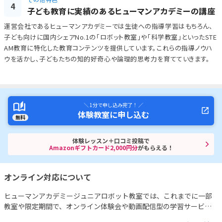
4
子ども教育に実績のあるヒューマンアカデミーの講座
運営会社であるヒューマンアカデミーでは生徒への指導学習はもちろん、
子ども向けに国内シェアNo.1の「ロボット教室」や「科学教室」といったSTE
AM教育に特化した教育コンテンツを提供しています。これらの指導ノウハ
ウを活かし、子どもたちの知的好奇心や論理的思考力を育てていきます。
＼ 1分で申し込み完了！ ／
体験教室に申し込む
無料
体験レッスン＋口コミ投稿で
Amazonギフトカード2,000円分
がもらえる！
オンライン対応について
ヒューマンアカデミージュニアロボット教室では、これまでに一部
教室や限定期間で、オンライン体験会や動画配信型の学習サービス
も実施されてきました。
たとえば、既存の受講生向けには、ロボッ