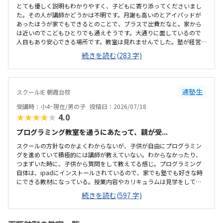
とても優しく説明もわかりやすく、子どもに寄り添ってくださいまし
た。その人が講師かどうかは不明です。月謝も高いのとアイパッドが
あったほうが家でもできるとのことで、プラスで出費だなと。家から
は近いのでこどもひとりでも通えそうです。大通りに面しているので
人目もあり安心できる場所です。教室は見れませんでした。塾が経営
しているとのことで塾の方の教室は少し覗けました。建物自体が古い
続きを読む(283 字)
感じでした。週1で15,000円は高いように思いました。もう少し回数を
増やしてもらうか、下げてもらえると助かります。説明してくれた方
はとても説明がわかりやすく、こどもに寄り添ってくださいました。
通塾生
スクールIE 朝霞台校
受講時：小4~現在/男の子
投稿日：2026/07/18
★★★★★
4.0
プログラミング教室を通うにあたって、親が受...
スクールの方針なのかよくわからないが、子供が自由にプログラミン
グを進めていて積極的には講師が教えていない。わからなかったり、
つまずいた時に、子供から質問をして教えてる感じ。プログラミング
自体は、ipadにインストールされているので、家でも塾でも好きな時
にできる教材になっている。授業内容やカリキュラムは見学をしてい
ないので子供の話だが、積極的に講師が教えていないみたい。月1回は
続きを読む(597 字)
プログラミングで作ったものを発表すると聞いていたが、実施してな
いみたい。駅からは徒歩ですぐ来れる距離で、一本道だから迷うこと
なく来れるので立地は良いと思います。駐車場はないので、車の送迎