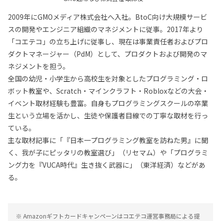
2009年にGMOメディア株式会社へ入社。BtoC向け大規模サービ
スの開発やエンジニア組織のマネジメントに従事。2017年より
「コエテコ」の立ち上げに従事し、現在は事業責任者およびプロ
ダクトマネージャー（PdM）として、プロダクトおよび開発のマ
ネジメントを担う。
全国の幼児・小学生から高校生を対象としたプログラミング・ロ
ボット教室や、Scratch・マインクラフト・Robloxなどの大会・
イベント取材経験も豊富。自身もプログラミングスクールの卒業
生という立場を活かし、生徒や保護者目線での丁寧な取材を行っ
ている。
主な取材記事に「『日本一プログラミング教室を訪ねた男』に聞
く、我が子にピッタリの教室選び」（リセマム）や「プログラミ
ング力を『VUCA時代』生き抜く武器に」（東洋経済）などがあ
る。
※ Amazonギフトカードキャンペーンはコエテコ運営事務局による提