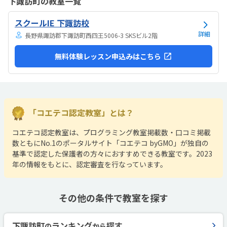
下諏訪町の教室一覧
は路上駐車になります。駐輪スペースはあるので子供一人でも近い人
なら行けると思います。奥の方まで覗いたことはないので詳しくはわ
スクールIE 下諏訪校
からないが、入り口や教室の内装は奇麗だと思います。気軽に入りや
すい感じがします。ひとそれぞれになってしまい...
詳細
長野県諏訪郡下諏訪町西四王5006-3 SKSビル2階
無料体験レッスン申込みはこちら
「コエテコ認定教室」とは？
コエテコ認定教室は、プログラミング教室掲載数・口コミ掲載
数ともにNo.1のポータルサイト「コエテコ byGMO」が独自の
基準で認定した保護者の方々におすすめできる教室です。2023
年の情報をもとに、認定審査を行なっています。
その他の条件で教室を探す
下諏訪町
ランキング
探す
の
から