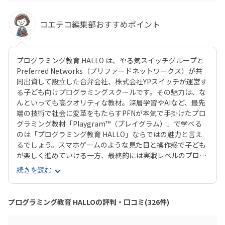
コエテコ編集部おすすめポイント
プログラミング教育 HALLO は、やる気スイッチグループと
Preferred Networks（プリファードネットワークス）が共
同出資して設立した合弁会社、株式会社YPスイッチが運営す
る子ども向けプログラミングスクールです。その魅力は、な
んといっても高クオリティな教材。深層学習やAIなど、最先
端の技術で社会に変革をもたらすPFNが本気で手掛けたプロ
グラミング教材「Playgram™（プレイグラム）」で学べる
のは「プログラミング教育 HALLO」ならではの魅力と言え
るでしょう。スマホゲームのような見た目と操作感で子ども
が楽しく進めていける一方、最終的には実戦レベルのプログ
ラミングスキルが身につく「Playgram」には、まるでマイ
続きを読む
ンクラフト（マイクラ）のように3D空間をデザインできるモ
ードも。子どもの創造性と技術力、そのどちらも高めていけ
るスクールをお探しのご家庭にぴったりのスクールです。ま
プログラミング教育 HALLOの評判・口コミ(326件)
た、運営元のやる気スイッチグループといえば、子どもの性
格や学習タイプを見極める「個性診断テスト（ETS）」も有