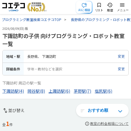
AIに相談
リスト
履歴
メニュー
プログラミング教室検索コエテコTOP
長野県のプログラミング・ロボット教
2026/08/09(日) 版
下諏訪町の子供 向けプログラミング・ロボット教室
一覧
地域・駅
長野県
下諏訪町
変更
詳細条件
学年・教材などを選択
変更
下諏訪町 周辺の駅一覧
下諏訪駅(4)
岡谷駅(8)
上諏訪駅(6)
茅野駅(7)
塩尻駅(6)
並び替え
1
教室の料金相場について
全
件