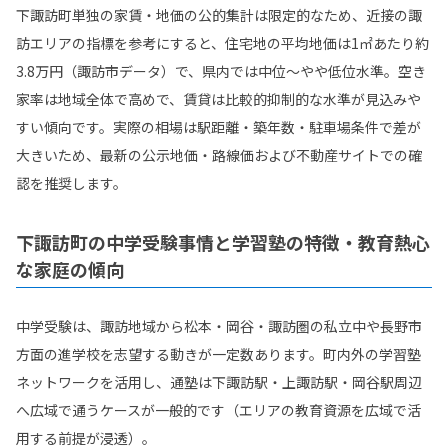
下諏訪町単独の家賃・地価の公的集計は限定的なため、近接の諏
訪エリアの指標を参考にすると、住宅地の平均地価は1㎡あたり約
3.8万円（諏訪市データ）で、県内では中位〜やや低位水準。空き
家率は地域全体で高めで、賃貸は比較的抑制的な水準が見込みや
すい傾向です。実際の相場は駅距離・築年数・駐車場条件で差が
大きいため、最新の公示地価・路線価および不動産サイトでの確
認を推奨します。
下諏訪町の中学受験事情と学習塾の特徴・教育熱心
な家庭の傾向
中学受験は、諏訪地域から松本・岡谷・諏訪圏の私立中や長野市
方面の進学校を志望する動きが一定数あります。町内外の学習塾
ネットワークを活用し、通塾は下諏訪駅・上諏訪駅・岡谷駅周辺
へ広域で通うケースが一般的です（エリアの教育資源を広域で活
用する前提が浸透）。