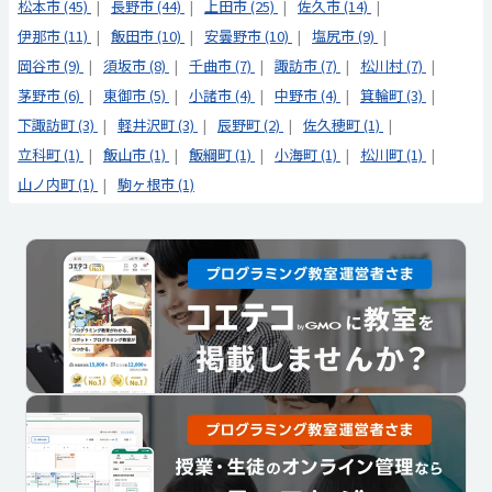
松本市 (45)
長野市 (44)
上田市 (25)
佐久市 (14)
伊那市 (11)
飯田市 (10)
安曇野市 (10)
塩尻市 (9)
岡谷市 (9)
須坂市 (8)
千曲市 (7)
諏訪市 (7)
松川村 (7)
茅野市 (6)
東御市 (5)
小諸市 (4)
中野市 (4)
箕輪町 (3)
下諏訪町 (3)
軽井沢町 (3)
辰野町 (2)
佐久穂町 (1)
立科町 (1)
飯山市 (1)
飯綱町 (1)
小海町 (1)
松川町 (1)
山ノ内町 (1)
駒ヶ根市 (1)