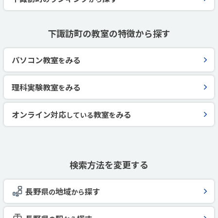
下諏訪町の教室の特徴から探す
パソコン教室
みる
を
理科実験教室
みる
を
オンライン対応
教室
みる
している
を
検索方法を変更する
長野県
地域
探す
の
から