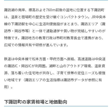
諏訪湖の南岸、標高およそ760m前後の盆地に位置する下諏訪町
は、温泉と宿場町の歴史を受け継ぐコンパクトタウン。JR中央本
線の下諏訪駅を中心に生活利便施設がまとまり、諏訪エリア（諏
訪市・岡谷市等）と一体で通勤通学や買い物が完結しやすいのが
特徴です。諏訪地方の教育行政は市町村教育長会で連携があり、
広域での情報共有や研修が進んでいます。
鉄道は中央本線で松本方面・甲府方面へ直結、高速道路は中央道
の諏訪IC・岡谷ICが利用圏。湖畔と山のアウトドア環境、温泉資
源、落ち着いた住宅地が共存し、子育て世帯の定住ニーズも根強
い地域です（諏訪エリアの生活指標は諏訪市データが参照に有
用）。
下諏訪町の家賃相場と地価動向