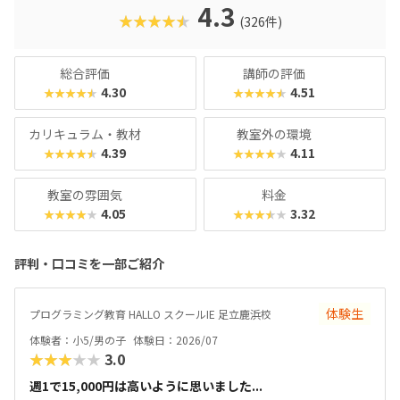
名。学習計画や講師とのマッチングに使われるそうで、「教
4.3
★★★★★
(326件)
材はいいけど、先生との相性が……」なんてトラブルも極力
防ぎます。入り口は楽しく、奥行きはどこまでも！ぜひお近
くの教室に足を運んでみてくださいね。
総合評価
講師の評価
4.30
4.51
★★★★★
★★★★★
カリキュラム・教材
教室外の環境
4.39
4.11
★★★★★
★★★★★
教室の雰囲気
料金
4.05
3.32
★★★★★
★★★★★
評判・口コミを一部ご紹介
体験生
プログラミング教育 HALLO スクールIE 足立鹿浜校
体験者：小5/男の子
体験日：2026/07
★★★★★
3.0
週1で15,000円は高いように思いました...