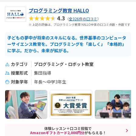
プログラミング教育 HALLO
★★★★★
4.3
（
全326件の口コミ
）
※ 上記の評価は、プログラミング教育 HALLO全体の口コミ点数・件数です
子どもの夢中が将来のスキルになる。世界基準のコンピュータ
ーサイエンス教育を。プログラミングを「楽しく」「本格的」
に学ぶ。だから、未来が拡がる。
カテゴリ
プログラミング・ロボット教室
授業形式
集団指導
対象学年
年長～中学3年生
体験レッスン＋口コミ投稿で
Amazonギフトカード2,000円分
がもらえる！