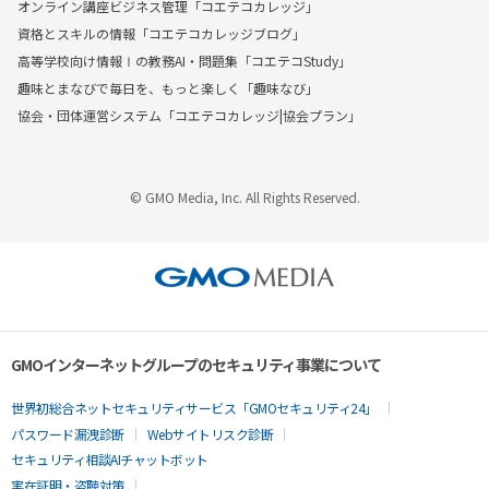
オンライン講座ビジネス管理「コエテコカレッジ」
資格とスキルの情報「コエテコカレッジブログ」
高等学校向け情報Ⅰの教務AI・問題集「コエテコStudy」
趣味とまなびで毎日を、もっと楽しく「趣味なび」
協会・団体運営システム「コエテコカレッジ|協会プラン」
© GMO Media, Inc. All Rights Reserved.
GMOインターネットグループのセキュリティ事業について
世界初総合ネットセキュリティサービス「GMOセキュリティ24」
パスワード漏洩診断
Webサイトリスク診断
セキュリティ相談AIチャットボット
実在証明・盗聴対策