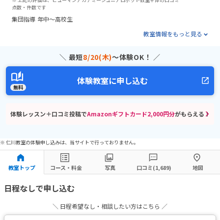
点数・件数です
集団指導
年中～高校生
教室情報をもっと見る
＼ 最短
8/20(木)
〜体験OK！ ／
体験教室に申し込む
無料
体験レッスン＋口コミ投稿で
Amazonギフトカード2,000円分
がもらえる！
※ 仁川教室の体験申し込みは、当サイトで行っておりません。
教室トップ
コース・料金
写真
口コミ(1,689)
地図
日程なしで申し込む
＼ 日程希望なし・相談したい方はこちら ／