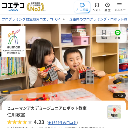
AIに相談
リスト
履歴
メニュー
プログラミング教室検索コエテコTOP
兵庫県のプログラミング・ロボット教
共有
追加
1
/ 10
ヒューマンアカデミージュニアロボット教室
仁川教室
★★★★★
4.23
（
全1689件の口コミ
）
※ 上記の評価は、ヒューマンアカデミージュニアロボット教室全体の口コミ