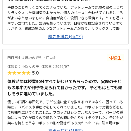
子供のことをよく見てくださっていた。アットホームで親戚の家のような
リラックスした雰囲気でよかった。個人のペースに合わせてくれるところ
がよいなと思いました。自由度が高く、没頭できる環境です。とても通い
やすい立地でした。設備も整っています。日程が複数設定されているので
よさそう。親戚の家のようなアットホームさがあり、リラックスして取り
組めている。緊張感やプレゼンスキル等のカリキュラムを望まれる場合は
続きを読む(467字)
合わないかも。良心的な価格設定だと思います。長時間見てくれるところ
もあり、その割に安いと思います。娘の特徴をよくとらえられていまし
た。一方で男女の性差による取り組み方の違いの説明が分かりやすくもあ
ったが（長年の経験からも実際にそうなのだろう）、性別の色眼鏡なく個
体験生
四日市中央緑地の評判・口コミ
人の特性としてみてもらえるとなおよいのかな、と思いました。女の子だ
から…といった何気ない言葉により子供が萎縮したりこうでなければ、と
体験者：小3/女の子
体験日：2026/07
いう想いに囚われてしまうことは避けたいなと日頃から思っているので
★★★★★
5.0
（そのようなことを言ってしまうことは、親にとってもよくあり、難しさ
はあります…）
体験時間は授業90分すべて使わせてもらったので、実際の子ど
もの集中力や様子を見られて良かったです。 子どもはとても楽
しそうに進めていました。
優しい口調と雰囲気で、子ども達に全てを教えるのではなく、困っている
時にアドバイスや手助けをしてくれていました。ロボットで対戦などをし
て興味を広げてくれました。ブロックはシンプルなカラーで、パーツの種
類によって色が違うので組み立ての時に分かりやすそうでした。子どもが
興味を持ちそうなロボットの形や動きがあり良かったです。駐車場は停め
やすく、分かりやすい場所にあるので助かります。近くに別の施設もある
続きを読む(458字)