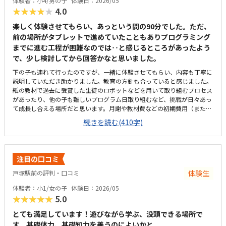
体験者：小4/男の子
体験日：2026/05
★★★★★
4.0
楽しく体験させてもらい、あっという間の90分でした。ただ、
前の場所がタブレットで進めていたこともありプログラミング
までに進む工程が困難なのでは‥と感じるところがあったよう
で、少し検討してから回答かなと思いました。
下の子も連れて行ったのですが、一緒に体験させてもらい、内容も丁寧に
説明していただき助かりました。教育の方針も合っていると感じました。
紙の教材で過去に受賞した生徒のロボットなどを用いて取り組むプロセス
があったり、他の子も難しいプログラム日取り組むなど、挑戦が日々あっ
て成長し合える場所だと思います。月謝や教材費などの初期費用（また
は、平日の送迎のやりくり）の面で、予算との兼ね合いをもう少し慎重に
続きを読む(410字)
検討する必要があると感じています。それぞれ日違うロボットを作成して
進めているのもいい刺激になると思う。他の生徒の子もそれぞれ取り組む
姿勢が良かったです。打倒な金額かなと感じます。教材自体はどこもそれ
なりに高いので、月謝も含め他と同じくらいと思いました。まだ作ったこ
注目の口コミ
とないロボットや、気になる飾られたロボットを初めに動かして質問コー
ナーがあったり、気持ちを落ち着かせる時間を取っていたりと土台がしっ
体験生
戸塚駅前の評判・口コミ
かりありところだと感じました。
体験者：小1/女の子
体験日：2026/05
★★★★★
5.0
とても満足しています！遊びながら学ぶ、没頭できる場所で
す。基礎体力、基礎知力を養うのによいかと。