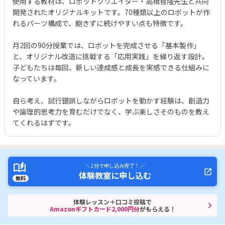
使用する教材は、ロボットクリエイター・高橋智隆先生と共同
開発されたオリジナルキットです。70種類以上のロボットが作
れるパーツ構成で、飽きずに続けやすい点も特徴です。
月2回の90分授業では、ロボットを完成させる「基本製作」
と、オリジナル改造に挑戦する「応用実践」を繰り返す設計。
子どもたちは毎回、新しい達成感と成長を実感できる仕組みに
なっています。
自ら考え、試行錯誤しながらロボットを動かす経験は、創造力
や論理的思考力を育むだけでなく、学ぶ楽しさそのものを教え
てくれるはずです。
＼ 1分で申し込み完了！ ／
体験教室に申し込む
無料
体験レッスン＋口コミ投稿で
Amazonギフトカード2,000円分
がもらえる！