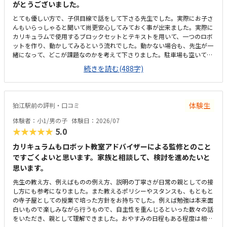
がとうございました。
指導してくださった点が一番良かったです。小学4年生の息子にとって教
材の難易度もちょうど良く、自力でロボットを完成させられたことが大き
とても優しい方で、子供目線で話をして下さる先生でした。実際にお子さ
な自信になったようです。
んもいらっしゃると聞いて尚更安心してみておく事が出来ました。実際に
カリキュラムで使用するブロックセットとテキストを用いて、一つのロボ
ットを作り、動かしてみるという流れでした。動かない場合も、先生が一
緒になって、どこが課題なのかを考えて下さりました。駐車場も空いてい
たので、通いやすかったです。駅からは歩いて5分ちょっとくらいはかか
続きを読む(488字)
るかと思います。駐車場は、他のテナントとの共有になるので、時間帯に
よっては混むこともあるかもです。机は長机で少し狭いかなと思うところ
もありましたが、隣の方と2人で一つの長机を使うので、そこまで不便な
印象は無かったです。料金については、他の習い事と比べると高いと感じ
体験生
狛江駅前の評判・口コミ
ますが、他のプログラミング教室もおおよそ同じくらいの金額なので、初
期費用以外は妥当かなと思います。先生が温厚な方で、優しい方だったの
体験者：小1/男の子
体験日：2026/07
で、雰囲気は良かったです。教材も、テキストに等身のブロックの写真が
★★★★★
5.0
載っていたりして、子供も見やすそうでした。実際に作ったものが動くと
いう経験ができるので、子供はとても感動していました、
カリキュラムもロボット教室アドバイザーによる監修とのこと
ですごくよいと思います。家族と相談して、検討を進めたいと
思います。
先生の教え方、例えばものの例え方、説明の丁寧さが日常の親としての接
し方にも参考になりました。また教えるポリシーやスタンスも、もともと
の寺子屋としての授業で培った方針をお持ちでした。例えば勉強は本来面
白いもので楽しみながら行うもので、自主性を重んじるといった数々の話
をいただき、親として理解できました。おやすみの日程もある程度は相談