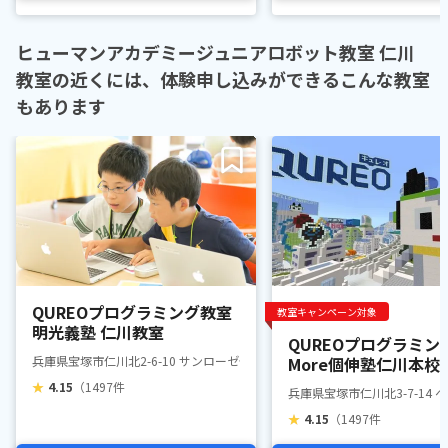
ヒューマンアカデミージュニアロボット教室 仁川
教室の近くには、体験申し込みができるこんな教室
もあります
QUREOプログラミング教室
教室キャンペーン対象
明光義塾 仁川教室
QUREOプログラミン
兵庫県宝塚市仁川北2-6-10 サンローゼ仁川 2F
More個伸塾仁川本校
★
4.15
（1497件
兵庫県宝塚市仁川北3-7-14 
★
4.15
（1497件