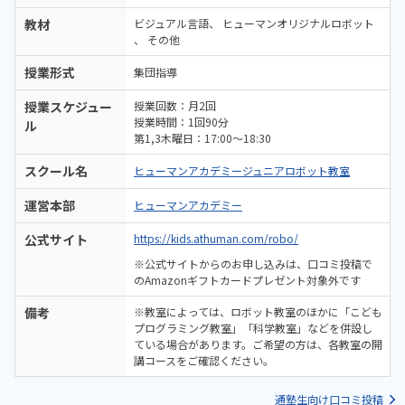
教材
ビジュアル言語
ヒューマンオリジナルロボット
その他
授業形式
集団指導
授業スケジュー
授業回数：月2回
授業時間：1回90分
ル
第1,3木曜日：17:00～18:30
スクール名
ヒューマンアカデミージュニアロボット教室
運営本部
ヒューマンアカデミー
公式サイト
https://kids.athuman.com/robo/
※公式サイトからのお申し込みは、口コミ投稿で
のAmazonギフトカードプレゼント対象外です
備考
※教室によっては、ロボット教室のほかに「こども
プログラミング教室」「科学教室」などを併設し
ている場合があります。ご希望の方は、各教室の開
講コースをご確認ください。
通塾生向け口コミ投稿