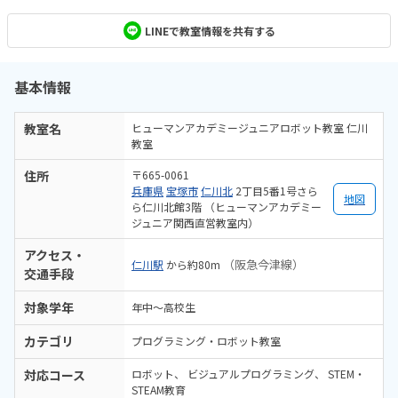
LINEで教室情報を共有する
基本情報
教室名
ヒューマンアカデミージュニアロボット教室 仁川
教室
住所
〒665-0061
兵庫県
宝塚市
仁川北
2丁目5番1号さら
地図
ら仁川北館3階 （ヒューマンアカデミー
ジュニア関西直営教室内）
アクセス・
（阪急今津線）
仁川駅
から約80m
交通手段
対象学年
年中～高校生
カテゴリ
プログラミング・ロボット教室
対応コース
ロボット
ビジュアルプログラミング
STEM・
STEAM教育