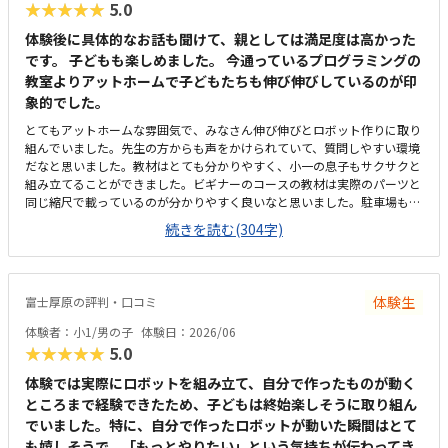
★★★★★
5.0
体験後に具体的なお話も聞けて、親としては満足度は高かった
です。 子どもも楽しめました。 今通っているプログラミングの
教室よりアットホームで子どもたちも伸び伸びしているのが印
象的でした。
とてもアットホームな雰囲気で、みなさん伸び伸びとロボット作りに取り
組んでいました。先生の方からも声をかけられていて、質問しやすい環境
だなと思いました。教材はとても分かりやすく、小一の息子もサクサクと
組み立てることができました。ビギナーのコースの教材は実際のパーツと
同じ縮尺で載っているのが分かりやすく良いなと思いました。駐車場も完
備されており雨の日にも濡れずに教室まで行けるのはとても便利だと思い
続きを読む(304字)
ました。また駅近なのもよいです。アットホームで良かったです。広さも
十分で、設備も整っており、集中できる環境だと思いました。妥当な金額
だと思いました。内容的にも授業回数も月2回ということでちょうど良い
と思いました。
体験生
富士厚原の評判・口コミ
体験者：小1/男の子
体験日：2026/06
★★★★★
5.0
体験では実際にロボットを組み立て、自分で作ったものが動く
ところまで経験できたため、子どもは終始楽しそうに取り組ん
でいました。特に、自分で作ったロボットが動いた瞬間はとて
も嬉しそうで、「もっとやりたい」という気持ちが伝わってき