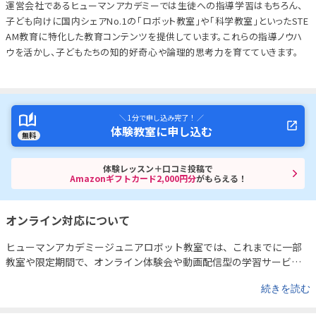
運営会社であるヒューマンアカデミーでは生徒への指導学習はもちろん、
子ども向けに国内シェアNo.1の「ロボット教室」や「科学教室」といったSTE
AM教育に特化した教育コンテンツを提供しています。これらの指導ノウハ
ウを活かし、子どもたちの知的好奇心や論理的思考力を育てていきます。
＼ 1分で申し込み完了！ ／
体験教室に申し込む
無料
体験レッスン＋口コミ投稿で
Amazonギフトカード2,000円分
がもらえる！
オンライン対応について
ヒューマンアカデミージュニアロボット教室では、これまでに一部
教室や限定期間で、オンライン体験会や動画配信型の学習サービス
も実施されてきました。
たとえば、既存の受講生向けには、ロボッ
続きを読む
トの製作解説動画や改造アイデアの紹介など、自宅でも学びを深め
られるサポートコンテンツを公開。また、ご希望者を対象としたオ