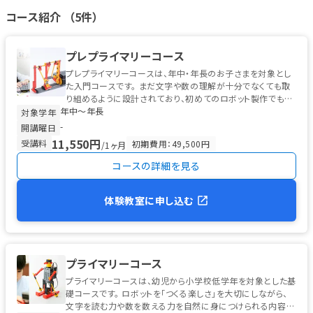
ンライン体験会も開催されていた実績があります。
https://www.you
コース紹介 （5件）
tube.com/watch?v=UhY0Y57-gqU&feature=youtu.be
現在の実施状
況については教室ごとに異なる可能性があるため、オンライン対応
をご希望の方は事前に各教室または運営事務局までお問い合わせく
プレプライマリーコース
ださい。
プレプライマリーコースは、年中・年長のお子さまを対象とし
た入門コースです。 まだ文字や数の理解が十分でなくても取
り組めるように設計されており、初めてのロボット製作でも無
年中〜年長
理なく進められる工夫...
対象学年
-
開講曜日
11,550円
受講料
初期費用：49,500円
/1ヶ月
コースの詳細を見る
体験教室に申し込む
プライマリーコース
プライマリーコースは、幼児から小学校低学年を対象とした基
礎コースです。 ロボットを「つくる楽しさ」を大切にしながら、
文字を読む力や数を数える力を自然に身につけられる内容に