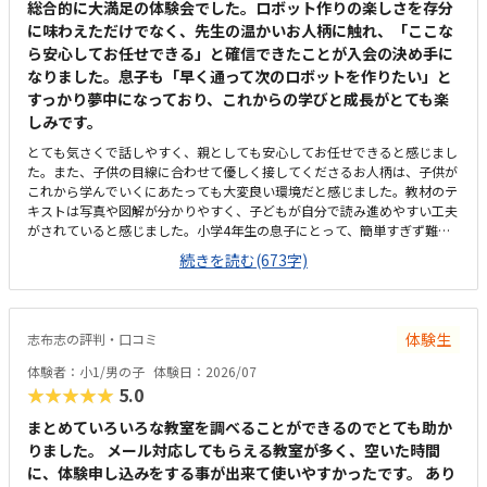
子供に全て丸投げではなく、広い机の上に「教科書とキットをどこに置い
総合的に大満足の体験会でした。ロボット作りの楽しさを存分
たらやりやすいかな？」と声をかけてくださり、そこから自分で考えてい
に味わえただけでなく、先生の温かいお人柄に触れ、「ここな
ました。ロボット作りもヒントをいただきながら、自分で教科書を読んで
ら安心してお任せできる」と確信できたことが入会の決め手に
作り上げていました。
なりました。息子も「早く通って次のロボットを作りたい」と
すっかり夢中になっており、これからの学びと成長がとても楽
しみです。
とても気さくで話しやすく、親としても安心してお任せできると感じまし
た。また、子供の目線に合わせて優しく接してくださるお人柄は、子供が
これから学んでいくにあたっても大変良い環境だと感じました。教材のテ
キストは写真や図解が分かりやすく、子どもが自分で読み進めやすい工夫
がされていると感じました。小学4年生の息子にとって、簡単すぎず難し
すぎない「ちょうど良い難易度」で、最後まで飽きることなく集中してロ
続きを読む(673字)
ボット作りに取り組むことができました。自分の力で完成させられたこと
が、本人の自信や達成感に繋がったようです。小学校（共和西小学校）の
すぐ隣にあり、場所がとても分かりやすかったです。家からのアクセスも
良く、これなら無理なく通わせられると感じる立地です。教室はSHOPの
体験生
志布志の評判・口コミ
中にあり、明るく清潔感のある雰囲気でした。子どもが集中して細かい作
業に取り組める環境がしっかりと整っていると感じました。また、先生と
体験者：小1/男の子
体験日：2026/07
の距離感も近く、質問しやすいアットホームな空気が魅力的です。ロボッ
★★★★★
5.0
ト教室という性質上、入会時に専用キット代などの初期費用はかかります
が、カリキュラムの充実度や専門的な内容を考慮すると妥当な金額だと感
まとめていろいろな教室を調べることができるのでとても助か
じます。他の一般的な習い事と比べると少し高めかもしれませんが、子ど
りました。 メール対応してもらえる教室が多く、空いた時間
もの興味の引き出し方や学びの質を思えば納得できる設定です。何よりも
に、体験申し込みをする事が出来て使いやすかったです。 あり
担当の先生がとても気さくで話しやすく、子どもの目線に合わせて優しく