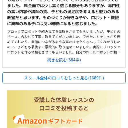
ました。 料金面では少し高く感じる部分もありますが、専門性
の高い内容や講師の質、子どもの満足度を考えると魅力のある
教室だと思います。ものづくりが好きな子や、ロボット・機械
に興味のある子には良い経験になると感じました。
ブロックでロボットを組み立てる体験をさせてもらいましたが、子どもの
ペースに合わせて丁寧に教えてくださいました。できたことをしっかり褒
めてくれたり、自信につながるような声かけをたくさんしてくれたりした
ので、子どもも最後まで意欲的に取り組めていました。実際にブロックで
ロボットを作る体験をさせてもらいました。自分の作ったロボットが動い
た時はとても嬉しそうでした。学年が上がるにつれ扱うブロック数が増え
続きを読む(684字)
てもっと複雑なロボットが作れること、「ロボットにどう動いて欲しいか
ら指示をする」プログラミングが学べる点が魅力的でした。普段あまり通
らない場所だったため、最初は少し場所が分かりにくく感じました。車通
スクール全体の口コミをもっと見る(1689件)
りは多くないので、駐車場の出し入れなどに不便は感じませんでした。施
設はとても清潔感があり、整理整頓もされていて、子どもが安心して学べ
る環境だと思いました。月2回の受講で1万円を超えるため、正直なところ
少し高く感じました。ここに最初教材費も上乗せされるので、初回の出費
はあります。しかし他のロボット教室も同じくらいの金額なので専門的な
指導内容を考えると、価値はあると感じています。子どもが自分で組み立
てたロボットが実際に動くのを見て、とても嬉しそうにしていたのが印象
的でした。作るだけでなく、「動く」という達成感を味わえるのが良いと
思います。また電気や機械に精通した会社が運営している点に安心感があ
りました。講師の方も現役のSEとのことで、専門知識を持った方から学べ