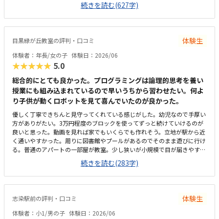
に応じていただける話もあり、良さそうでした。教材は幼児〜小学生低・
続きを読む(627字)
中・高に合わせて、絵中心〜文字多めとテキストが異なっており、年齢に
合わせ理解し易くなってます。ブロックのキットは同じものを使い回すの
で、都度壊すのでうちで散らかることないので、良い点だと思います。先
生の授業は親しみやすく、例えがこどもの目線寄りでわかりやすいと思い
体験生
目黒緑が丘教室の評判・口コミ
ます。教室は建物の階段上がり3階にありますが、2階〜3階は手すりが無
いので、幼児や小学生低学年にとっては慣れるまで時間が掛かりそう、親
体験者：年長/女の子
体験日：2026/06
が後ろから気をつけてサポートしてあげることになりそうと思います。教
★★★★★
5.0
室は恐らく8,9畳より広めの部屋で入りやすいと思います。机はこどもの
高さに合ってます。他の教室は詳しくはわかりませんが、料金設定は月二
総合的にとても良かった。プログラミングは論理的思考を養い
回で平均的な心象です。兄弟で同時入会なら、キット代は半額となり割安
授業にも組み込まれているので早いうちから習わせたい。何よ
感はあります。教材が年齢に応じている点、先生がこどもたちにフレンド
り子供が動くロボットを見て喜んでいたのが良かった。
リーでありつつも挨拶や教え方のポリシーに根拠あり明確な点です。帰り
優しく丁寧できちんと見守ってくれている感じがした。幼児なので手厚い
にこどもたちに聞いたら、楽しかったやってみたいと言ってました。
方がありがたい。3万円程度のブロックを使ってずっと続けていけるのが
良いと思った。動画を見れば家でもいくらでも作れそう。立地が駅から近
く通いやすかった。周りに図書館やプールがあるのでそのまま遊びに行け
る。普通のアパートの一部屋が教室。少し狭いが小規模で目が届きやすく
良いと思った。内装は綺麗。一月に2回で1万円なので少し高く感じる。振
続きを読む(283字)
替も別教室に行かなければならずそこだけ少し面倒。レベルに合わせたカ
リキュラムが良かった。ブロック教材をずっと使い続けられるのもいい。
大会もあり刺激になりそうで良かった。
体験生
志染駅前の評判・口コミ
体験者：小1/男の子
体験日：2026/06