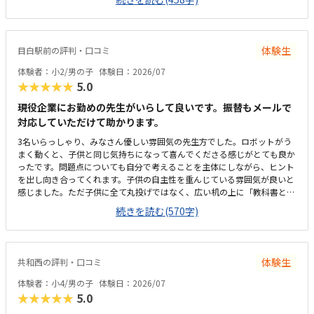
ので、習ってない兄弟が過ごしやすいと思いました。教室はシンプルで余
計なものが置いてないので集中できそうです。清潔な空間でした。授業を
1日に2コマとれたり、翌月に回したりできるのは助かります。料金は今の
物価で考えれば高いとは思いませんが、子どもの成長具合で判断すると思
体験生
目白駅前の評判・口コミ
います。子どもが自発的にどんどん作り進めていったのには正直驚きまし
た。最初からたくさんあれこれ説明されずブロックを触らせてもらったの
体験者：小2/男の子
体験日：2026/07
で楽しんで進めていけたのかもしれません。作り進めていく中で説明を入
★★★★★
5.0
れてもらい、理解し、さらに進めていけたのが良かったです。
現役企業にお勤めの先生がいらして良いです。振替もメールで
対応していただけて助かります。
3名いらっしゃり、みなさん優しい雰囲気の先生方でした。ロボットがう
まく動くと、子供と同じ気持ちになって喜んでくださる感じがとても良か
ったです。問題点についても自分で考えることを主体にしながら、ヒント
を出し向き合ってくれます。子供の自主性を重んじている雰囲気が良いと
感じました。ただ子供に全て丸投げではなく、広い机の上に「教科書とキ
ットをどこに置いたらやりやすいかな？」と声をかけてくださり、そこか
続きを読む(570字)
ら自分で考えていました。ロボット作りもヒントをいただきながら、自分
で教科書を読んで作り上げていました。駅近くですが、静かな環境です。
急な坂道があるので、暑い夏など、重いキットを背負っていく小さな子供
には少し大変かも。清潔で、安心できました。入室したら必ず手を洗うル
体験生
共和西の評判・口コミ
ールも良いです。教室にある教科書などもきちんと整理整頓されていま
す。キット代が兄弟割引で半額になりました。入会金も無料に。欲を言え
体験者：小4/男の子
体験日：2026/07
ば、毎月の月謝も兄弟割引があると更に良いなと思います。（上記3の回
★★★★★
5.0
答と同じ）子供の自主性を重んじている雰囲気が良いと感じました。ただ