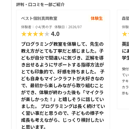
評判・口コミを一部ご紹介
ベスト個別真岡教室
体験生
森塾
体験者：小4/男の子
体験日：2026/07
体験
★★★★★
4.0
★
プログラミング教室を体験して、先生の
英
教え方がとても丁寧だと感じました。子
に
どもが自分で間違いに気づき、正解を導
学
き出せるようにサポートする指導方法が
受付
とても印象的で、好感を持ちました。 子
てい
ども自身もマインクラフトが大好きなの
テキ
で、最初から楽しみながら取り組むこと
カラ
ができ、体験が終わった後も「マイクラ
示も
が楽しかった！」と嬉しそうに話してい
っと
ました。 プログラミングは長く続けてい
らは
た。
く習い事だと思うので、子どもの様子や
てい
成長も考えながら、じっくり検討したい
無さ
と思います。