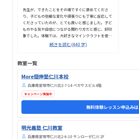
たい
めて
先生が、できたことをその場ですぐに褒めてくださ
て良
り、子どもの些細な変化や頑張りにも丁寧に反応して
くださっていたのが、とても良いと感じました。子ど
ものやる気や自信につながる関わり方だと感じ、好印
象でした。体験では、大好きなマインクラフトを使っ
た授業だったため、楽しみながら取り組むことがで
続きを読む(440 字)
き、とても良かったです。ただ、今後もずっとマイン
クラフトを使った内容ではないと伺ったので、その後
も興味を持って取り組めるかどうかは少し気になる点
教室一覧
でした。教室は自宅から15分ほどの距離にあり、通い
やすいと感じました。また、駐車場もあるため、送り
More個伸塾仁川本校
迎えもしやすく、安心して通わせられる環境だと思い
兵庫県宝塚市仁川北3-7-14 ペガサスビル4階
ました。教室は一人ひとりの席が完全に仕切られてい
るわけではありませんが、壁などで視線が分散しにく
キャンペーン実施中
い工夫がされており、集中しやすい雰囲気だと感じま
無料体験レッスン申込みは
した。月4回（1回50分）で約12,000円という料金
は、我が家にとってはや...
明光義塾 仁川教室
兵庫県宝塚市仁川北2-6-10 サンローゼ仁川 2F