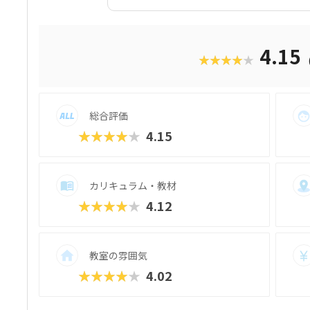
材はスクール名のとおり、独自に開発された
オ）」です。スマホゲームのような感覚で
学べるのが魅力。子どもにとっても「やら
をクリアしていくようなペースでどんどん
4.15
★★★★★
も高く、実際にスマホゲーム開発で使用さ
録。リッチなグラフィックに慣れている今
い」と思わず勉強に取り組めるでしょう。
ので、保護者も安心ですね。
総合評価
★★★★★
4.15
カリキュラム・教材
★★★★★
4.12
教室の雰囲気
★★★★★
4.02