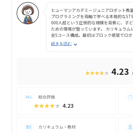
ヒューマンアカデミージュニアロボット教
プログラミングを両軸で学べる本格的なSTEAM
000人超という圧倒的な規模を背景に、子
ための環境が整っています。 カリキュラム
全5コース構成。最初はブロック感覚でロ
ング要素も加わっていきます。 使用する教
続きを読む
生と共同開発されたオリジナルキットです。
成で、飽きずに続けやすい点も特徴です。 
る「基本製作」と、オリジナル改造に挑戦
たちは毎回、新しい達成感と成長を実感でき
4.23
★★★★★
行錯誤しながらロボットを動かす経験は、
学ぶ楽しさそのものを教えてくれるはずで
総合評価
★★★★★
4.23
カリキュラム・教材