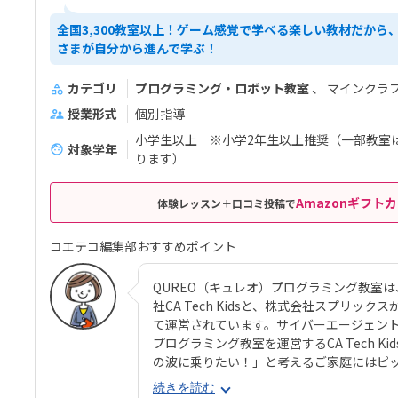
全国3,300教室以上！ゲーム感覚で学べる楽しい教材だから
さまが自分から進んで学ぶ！
カテゴリ
プログラミング・ロボット教室
マインクラ
授業形式
個別指導
小学生以上 ※小学2年生以上推奨（一部教室
対象学年
ります）
Amazonギフトカ
体験レッスン＋口コミ投稿で
コエテコ編集部おすすめポイント
QUREO（キュレオ）プログラミング教室
社CA Tech Kidsと、株式会社スプリ
て運営されています。サイバーエージェントの
プログラミング教室を運営するCA Tech 
の波に乗りたい！」と考えるご家庭にはピ
コースのメインパートでは、オリジナル教材
続きを読む