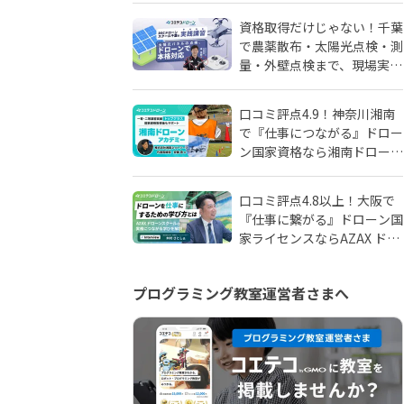
由
資格取得だけじゃない！千葉
で農薬散布・太陽光点検・測
量・外壁点検まで、現場実務
に強いドローンスクールはD
SCドローンスクール千葉
口コミ評点4.9！神奈川湘南
で『仕事につながる』ドロー
ン国家資格なら湘南ドローン
アカデミーがおすすめ！地域
密着人材会社が母体！
口コミ評点4.8以上！大阪で
『仕事に繋がる』ドローン国
家ライセンスならAZAX ドロ
ーンスクール。卒業生が語る
アフターフォローの真実
プログラミング教室運営者さまへ