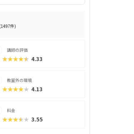
プログラミング教材「QUREO（キュレ
サクサク進められるのに、本格的な内容が
されている感」がないので、楽しくゲーム
学習を進めていけます。教材のデザイン性
れていたキャラクター素材などを多数収
(1497件)
の子どもでも、「安っぽい」「子どもっぽ
学習結果は通信簿のような形で確認できる
講師の評価
★★★★★
4.33
教室外の環境
★★★★★
4.13
料金
★★★★★
3.55