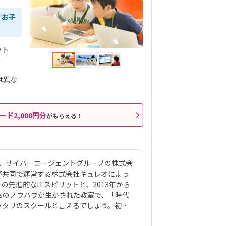
、お子
フト
は異な
ード2,000円分
がもらえる！
は、サイバーエージェントグループの株式会
ックスが共同で運営する株式会社キュレオによっ
先進的なITスピリットと、2013年から
Kidsのノウハウが生かされた教室で、「時代
ッタリのスクールと言えるでしょう。初級
を使って420種類のゲーム制作に挑戦。教