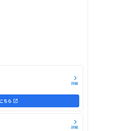
です。子供に熱心に話しかけてくださったり、褒
くださって、子供が頑張ろうという気持ちになれ
かった。
詳細
こちら
詳細