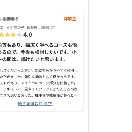
 北浦和校
体験生
者：小6/男の子
体験日：2026/07
★★★★
4.0
語等もあり、幅広く学べるコースも他
あるので、今後も検討したいです。小
生の間は、続けたいと思います。
してくださった方が、親切で分かりやすく説明し
ただきました。強引な勧誘もなく良かったです。
ストがあり、マイクラのページ部分を体験した。
ーテキストで、見やすくクリアできたところの表
できて良いと思った。駐車場や駐輪場があるとも
良かった。徒歩で通うことになりそうです。駅か
続きを読む(293 字)
近くて良いです。雰囲気も良く、清潔感もあっ
部屋が区切られていて、個人スペースも確保され
て良かった。基本料金以外に、追加料金があまり
そうで良かった。できれば、毎月1万以内で通い