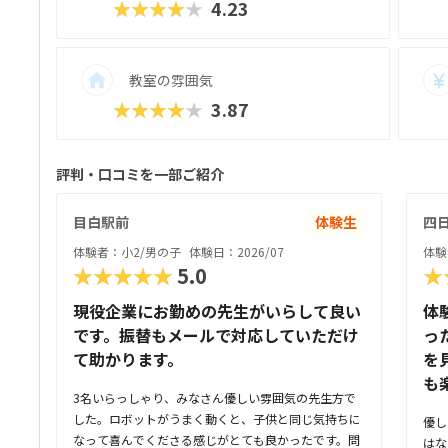
★★★★★
4.23
教室の雰囲気
★★★★★
3.87
評判・口コミを一部ご紹介
目白駅前
体験生
四
体験者：小2/男の子
体験日：2026/07
体験
★★★★★
5.0
★
現役企業にお勤めの先生がいらして良い
体
です。振替もメールで対応していただけ
っ
て助かります。
を
も
3名いらっしゃり、みなさん優しい雰囲気の先生方で
した。ロボットがうまく動くと、子供と同じ気持ちに
優し
なって喜んでくださる感じがとても良かったです。問
はな