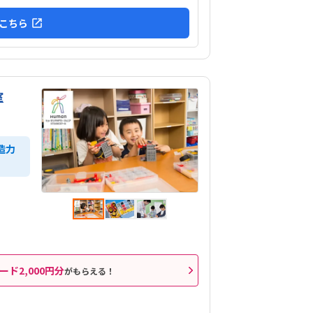
こちら
室
造力
ード2,000円分
がもらえる！