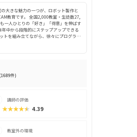
室の大きな魅力の一つが、ロボット製作と
教育です。 全国2,000教室・生徒数27,
ども一人ひとりの「好き」「得意」を伸ばす
は年中から段階的にステップアップできる
ボットを組み立てながら、徐々にプログラミ
材は、ロボットクリエイター・高橋智隆先
70種類以上のロボットが作れるパーツ構
月2回の90分授業では、ロボットを完成させ
する「応用実践」を繰り返す設計。子ども
る仕組みになっています。 自ら考え、試
創造力や論理的思考力を育むだけでなく、
(1689件)
す。
講師の評価
★★★★★
4.39
教室外の環境