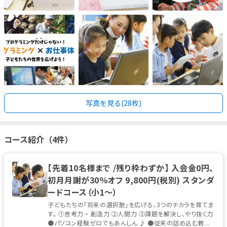
写真を見る(28枚)
コース紹介（4件）
【先着10名様まで /残り枠わずか】 入会金0円、
初月月謝が30％オフ 9,800円(税別) スタンダ
ードコース（小1～）
子どもたちの「将来の選択肢」を広げる、3つのチカラを育てま
す。 ①思考力 ・ 創造力 ②人間力 ③課題を解決し、やり抜く力
●パソコン経験ゼロでもあんしん ♪ ●従来の詰め込む教...