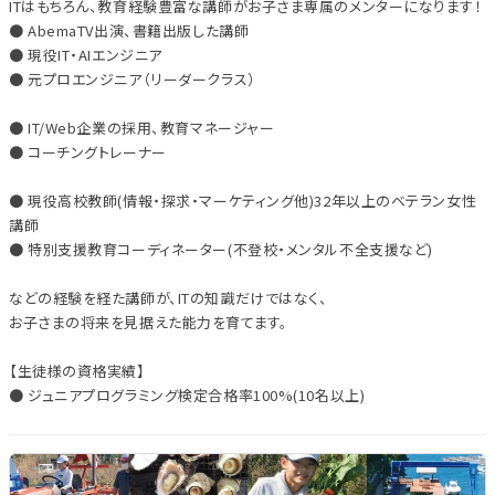
ITはもちろん、教育経験豊富な講師がお子さま専属のメンターになります！
● AbemaTV出演、書籍出版した講師
● 現役IT・AIエンジニア
● 元プロエンジニア（リーダークラス）
● IT/Web企業の採用、教育マネージャー
● コーチングトレーナー
● 現役高校教師(情報・探求・マーケティング他)32年以上のベテラン女性
講師
● 特別支援教育コーディネーター(不登校・メンタル不全支援など)
などの経験を経た講師が、ITの知識だけではなく、
お子さまの将来を見据えた能力を育てます。
【生徒様の資格実績】
● ジュニアプログラミング検定合格率100%(10名以上)