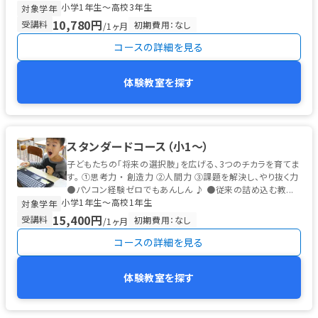
小学1年生〜高校3年生
対象学年
10,780円
受講料
初期費用：なし
/1ヶ月
コースの詳細を見る
体験教室を探す
スタンダードコース（小1～）
子どもたちの「将来の選択肢」を広げる、3つのチカラを育てま
す。 ①思考力 ・ 創造力 ②人間力 ③課題を解決し、やり抜く力
●パソコン経験ゼロでもあんしん ♪ ●従来の詰め込む教...
小学1年生〜高校1年生
対象学年
15,400円
受講料
初期費用：なし
/1ヶ月
コースの詳細を見る
体験教室を探す