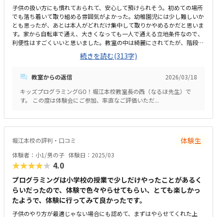
子供の扱い方にも慣れておられて、安心して預けられそう。初めての場所
でも落ち着いて取り組める雰囲気がよかった。幼稚園児には少し難しいか
とも思ったが、あとは本人がどれだけ集中して取りかやめるかだと思いま
す。家から自転車で通え、大きくなっても一人で通える立地条件なので、
利便性はすごくいいと思いました。教室の中は綺麗にされてたが、階段が
あまり綺麗ではなかった。わきあいあいとした雰囲気で、みんな楽しそう
続きを読む(313字)
に取り組んでいた。少し高い気がする大きくなったら割に合うかもしれな
いが、この年齢だと、もう少し見合った料金設定を希望します。自己肯定
教室からの返信
2026/03/18
感を伸ばすための声掛けがよかった。好きなことを強要されることなく、
自由に取り組める環境がよかった。
キッズプログラミングGO！堀江本校教室長の西（なるほ先生）で
す。 この度は体験会にご参加、率直なご評価いただ...
体験生
堀江本校の評判・口コミ
体験者：小1/男の子
体験日：2025/03
★★★★★
4.0
プログラミングは小学校の授業で少しだけやったことがあるく
らいだったので、体験で色々やらせてもらい、とても楽しかっ
たようで、体験に行ってみて良かったです。
子供のやり方が最適じゃない場合にも認めて、まずはやらせてくれた上