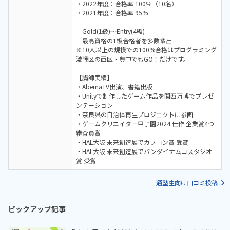
・2022年度：合格率 100％（10名）
・2021年度：合格率 95%
Gold(1級)～Entry(4級)
最高資格の1級合格者を多数輩出
※10人以上の規模での100%合格はプログラミング
激戦区の西区・豊中でもGO！だけです。
【講師実績】
・AbemaTV出演、書籍出版
・Unityで制作したゲーム作品を関西万博でプレゼ
ンテーション
・奈良県の自治体再生プロジェクトに参画
・ゲームクリエイター甲子園2024 佳作 企業賞4つ
審査員賞
・HAL大阪 未来創造展でカプコン賞 受賞
・HAL大阪 未来創造展でバンダイナムコスタジオ
賞 受賞
通塾生向け口コミ投稿
ピックアップ記事