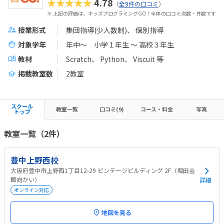
★★★★★
4.78
（
全9件の口コミ
）
※ 上記の評価は、キッズプログラミングGO！全体の口コミ点数・件数です
授業形式
集団指導(少人数制)
個別指導
対象学年
年中～ 小学１年生 ～ 高校３年生
教材
Scratch
Python
Viscuit
等
掲載教室数
2教室
スクール
教室一覧
口コミ(9)
コース・料金
写真
トップ
教室一覧（2件）
豊中上野西校
大阪府豊中市上野西1丁目12-29 ビンテージビルディング 2F（堀田会
館向かい）
詳細
オンライン対応
地図を見る