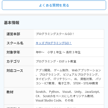
よくある質問を見る
基本情報
運営本部
プログラミングスクールGO！
スクール名
キッズプログラミングGO！
対象学年
年中～ 小学１年生 ～ 高校３年生
カテゴリ
プログラミング・ロボット教室
対応コース
アプリ開発
ゲーム制作
Webアプリケーション
プログラミング
ビジュアルプログラミング
タイピング
ITリテラシー
AI
資格対策
パソ
コン・ICT教育
電子工作
STEM・STEAM教育
教材
Scratch
Python
Viscuit
Unity
JavaScript
C#
Scratchをベースにしたオリジナル教材
Visual Studio Code
その他