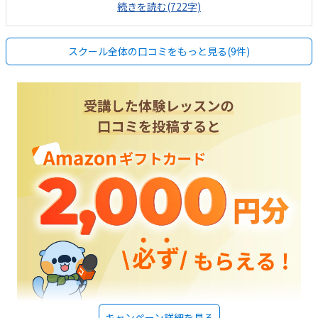
続きを読む(722字)
などになると途端に声が小さくなり、質問などをする際もうまく纏まって
いないことが多いです。そういった機会が増えることで経験が積めて、問
題解決や質問する力や聞く力が伸ばせるといいなと思いました。家からは
スクール全体の口コミをもっと見る(9件)
少し離れているので駐輪場があるとより助かるなとは思いましたが、その
他の条件面から言って贅沢かなと思い納得しています。講師の方も含めて
ふんいきはとても良いです。少し古そうなビルかな？と思いましたので空
調は少しだけ心配していますが大きな問題ではないと思います。他の習い
事と比較するとやはり高額な印象はあります。しかしプログラミング、と
いう観点や内容の充実度からすると決して高くないのかなとも思います。
子供の意欲と親としては少し先行投資のような意味合いからすると価値は
あるとおもいます。まずは何より先生の印象がとても良かったです。HPや
インスタなどを見て内容や方針にはある程度魅力を感じて問い合わせなど
を行ったのですが、これまでもその上で行った他の教室では入会に至りま
せんでした。今回は事前の問い合わせから実際の子供への教え方やご対応
を見て一つも不満はありませんでした。子供のやる気が一日で増したこと
からも指導力や先生の魅力がとても高いという印象です。
キャンペーン詳細を見る