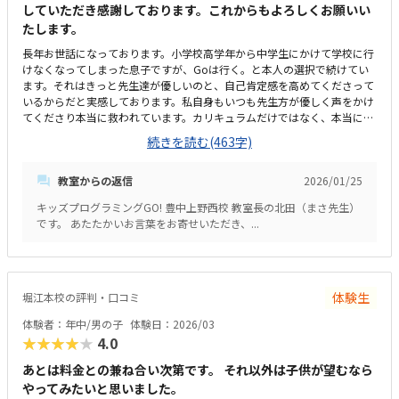
していただき感謝しております。これからもよろしくお願いい
たします。
長年お世話になっております。小学校高学年から中学生にかけて学校に行
けなくなってしまった息子ですが、Goは行く。と本人の選択で続けてい
ます。それはきっと先生達が優しいのと、自己肯定感を高めてくださって
いるからだと実感しております。私自身もいつも先生方が優しく声をかけ
てくださり本当に救われています。カリキュラムだけではなく、本当に寄
り添っていただいており、そういった所もオススメさせていただきたいで
続きを読む(463字)
す。定期的に資格取得に向けて案内していただけます。試験に向けて特別
カリキュラム等もあり、新しい学びがあるようです。いつも自転車で通っ
教室からの返信
2026/01/25
ています。駐輪場も停めやすそうです。また車で送迎するときも近くにコ
インパーキングがあり送迎しやすいです。移転後まだ見に行けていないの
キッズプログラミングGO! 豊中上野西校 教室長の北田（まさ先生）
でこの評価にさせていただきます。その日によって体調が悪くいけない日
です。 あたたかいお言葉をお寄せいただき、...
もあるのですがチケット制にしていただきました。そういった配慮もとて
も助かっております。最初に書かせていただいたことと、先生にゲームを
見せてもらった等、こどもにとって新しい学びがあった時。特にないで
す。
体験生
堀江本校の評判・口コミ
体験者：年中/男の子
体験日：2026/03
★★★★★
4.0
あとは料金との兼ね合い次第です。 それ以外は子供が望むなら
やってみたいと思いました。