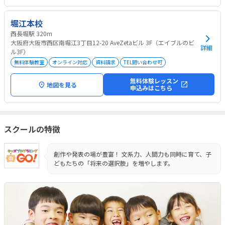
堀江本校
西長堀駅 320m
大阪府大阪市西区南堀江3丁目12-20 AveZetaビル 3F（エイブルのビ
詳細
ル3F）
無料体験教室
オンライン対応
資料請求
TEL問い合わせ可
無料体験レッスン
地図を見る
申込みはこちら
スクールの特徴
創作や発表の場が豊富！ 文系力、人間力も同時に育て、子
どもたちの「将来の選択肢」を増やします。