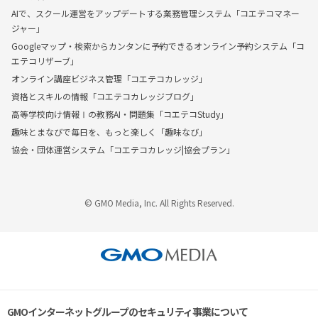
AIで、スクール運営をアップデートする業務管理システム「コエテコマネー
ジャー」
Googleマップ・検索からカンタンに予約できるオンライン予約システム「コ
エテコリザーブ」
オンライン講座ビジネス管理「コエテコカレッジ」
資格とスキルの情報「コエテコカレッジブログ」
高等学校向け情報Ⅰの教務AI・問題集「コエテコStudy」
趣味とまなびで毎日を、もっと楽しく「趣味なび」
協会・団体運営システム「コエテコカレッジ|協会プラン」
© GMO Media, Inc. All Rights Reserved.
GMOインターネットグループのセキュリティ事業について