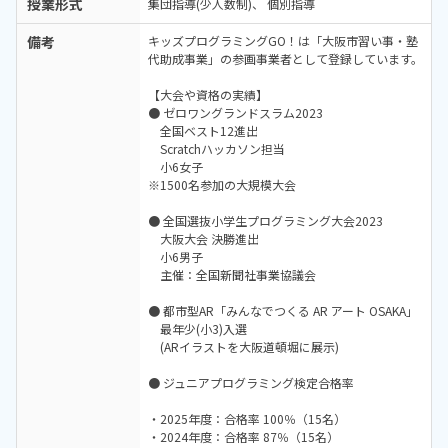
授業形式
集団指導(少人数制)
個別指導
備考
キッズプログラミングGO！は「大阪市習い事・塾
代助成事業」の参画事業者として登録しています。
【大会や資格の実績】
● ゼロワングランドスラム2023
全国ベスト12進出
Scratchハッカソン担当
小6女子
※1500名参加の大規模大会
● 全国選抜小学生プログラミング大会2023
大阪大会 決勝進出
小6男子
主催：全国新聞社事業協議会
● 都市型AR「みんなでつくる AR アート OSAKA」
最年少(小3)入選
(ARイラストを大阪道頓堀に展示)
● ジュニアプログラミング検定合格率
・2025年度：合格率 100％（15名）
・2024年度：合格率 87％（15名）