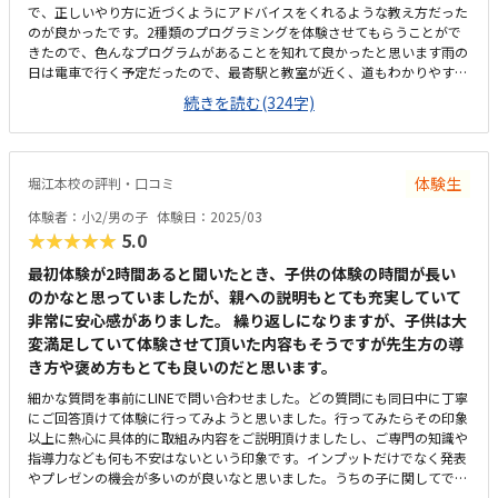
で、正しいやり方に近づくようにアドバイスをくれるような教え方だった
のが良かったです。2種類のプログラミングを体験させてもらうことがで
きたので、色んなプログラムがあることを知れて良かったと思います雨の
日は電車で行く予定だったので、最寄駅と教室が近く、道もわかりやすい
ので良かったです。色んな年齢の子供に対応するように自分の体型とはあ
続きを読む(324字)
っていないサイズでしたが、学校の机と同じ机だったので違和感なく授業
を受けられたようです。月3回の授業での月謝と考えると、他の習い事と
比較してかなり料金は高いと思いました。子供の話をよく聞いてくれて、
本人のやりたいことをやらせてくれる雰囲気が良かったです。
体験生
堀江本校の評判・口コミ
体験者：小2/男の子
体験日：2025/03
★★★★★
5.0
最初体験が2時間あると聞いたとき、子供の体験の時間が長い
のかなと思っていましたが、親への説明もとても充実していて
非常に安心感がありました。 繰り返しになりますが、子供は大
変満足していて体験させて頂いた内容もそうですが先生方の導
き方や褒め方もとても良いのだと思います。
細かな質問を事前にLINEで問い合わせました。どの質問にも同日中に丁寧
にご回答頂けて体験に行ってみようと思いました。行ってみたらその印象
以上に熱心に具体的に取組み内容をご説明頂けましたし、ご専門の知識や
指導力なども何も不安はないという印象です。インプットだけでなく発表
やプレゼンの機会が多いのが良いなと思いました。うちの子に関してです
が、外野の立ち位置でやいのやいの言っている時は調子良いですが、発表