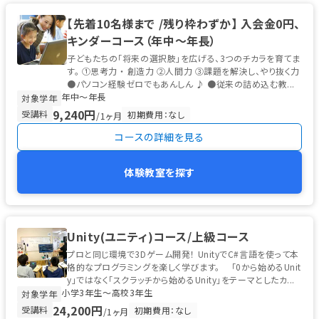
【先着10名様まで /残り枠わずか】 入会金0円、
キンダーコース（年中～年長）
子どもたちの「将来の選択肢」を広げる、3つのチカラを育てま
す。 ①思考力 ・ 創造力 ②人間力 ③課題を解決し、やり抜く力
●パソコン経験ゼロでもあんしん ♪ ●従来の詰め込む教...
年中〜年長
対象学年
9,240円
受講料
初期費用：なし
/1ヶ月
コースの詳細を見る
体験教室を探す
Unity(ユニティ)コース/上級コース
プロと同じ環境で3Dゲーム開発！ UnityでC#言語を使って本
格的なプログラミングを楽しく学びます。 「0から始めるUnit
y」ではなく「スクラッチから始めるUnity」をテーマとしたカ...
小学3年生〜高校3年生
対象学年
24,200円
受講料
初期費用：なし
/1ヶ月