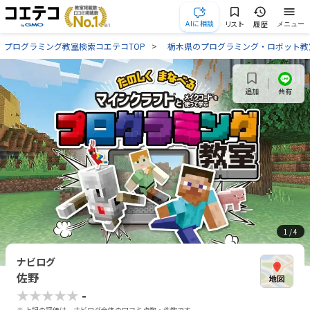
AIに相談
リスト
履歴
メニュー
プログラミング教室検索コエテコTOP
栃木県のプログラミング・ロボット教
共有
追加
1
/ 4
ナビログ
佐野
★★★★★
-
※ 上記の評価は、ナビログ全体の口コミ点数・件数です