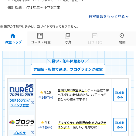
個別指導
小学1年生～小学6年生
教室情報をもっと見る
※ 佐野の体験申し込みは、当サイトで行っておりません。
教室トップ
コース・料金
写真
口コミ(0)
地図
＼ 見学・無料体験あり ／
雰囲気・相性で選ぶ、プログラミング教室
全国3,000教室以上！
ゲーム感覚で学
★
4.15
詳細を
べる楽しい教材だから、お子さまが
みる
（
全1497件
）
自分から進んで学ぶ！
QUREOプログ
ラミング教室
★
4.3
「マイクラ」の世界の中でプログラ
詳細を
ミング！
「楽しい」を学びに！！
みる
（
全760件
）
プロクラ