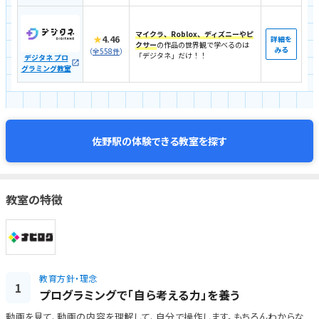
マイクラ、Roblox、ディズニーやピ
★
4.46
詳細を
クサー
の作品の世界観で学べるのは
みる
（
全558件
）
「デジタネ」だけ！！
デジタネ プロ
グラミング教室
体験できる教室を探す
佐野駅の
教室の特徴
教育方針・理念
1
プログラミングで「自ら考える力」を養う
動画を見て、動画の内容を理解して、自分で操作します。もちろんわからな