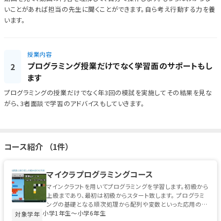
いことがあれば担当の先生に聞くことができます。自ら考え行動する力を養
います。
授業内容
プログラミング授業だけでなく学習面のサポートもし
2
ます
プログラミングの授業だけでなく年3回の模試を実施してその結果を見な
がら、3者面談で学習のアドバイスもしていきます。
コース紹介 （1件）
マイクラプログラミングコース
マインクラフトを用いてプログラミングを学習します。初級から
上級まであり、最初は初級からスタート致します。 プログラミ
ングの基礎となる順次処理から配列や変数といった応用のテ
小学1年生〜小学6年生
クニックまで学ぶことが...
対象学年