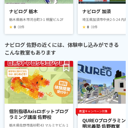
ナビログ 栃木
ナビログ 加須
栃木県栃木市河合町3-1 桐屋ビル2F
埼玉県加須市中央2-5-24 内
★
0
（0件
★
0
（0件
ナビログ 佐野の近くには、体験申し込みができる
こんな教室もあります
個別指導Axisロボットプログ
教室キャンペーン対象
ラミング講座 佐野校
QUREOプログラミン
栃木県佐野市高砂町43 マルミヤビル 1F
明光義塾 佐野教室