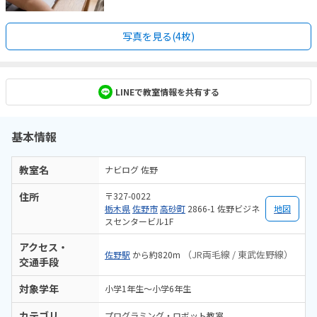
写真を見る(4枚)
LINEで教室情報を共有する
基本情報
教室名
ナビログ 佐野
住所
〒327-0022
栃木県
佐野市
高砂町
2866-1 佐野ビジネ
地図
スセンタービル1F
アクセス・
（JR両毛線 / 東武佐野線）
佐野駅
から約820m
交通手段
対象学年
小学1年生～小学6年生
カテゴリ
プログラミング・ロボット教室