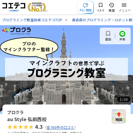
AIに相談
リスト
履歴
メニュー
プログラミング教室検索コエテコTOP
青森県のプログラミング・ロボット教
共有
追加
1
/ 10
プロクラ
au Style 弘前西校
★★★★★
4.3
（
全760件の口コミ
）
※ 上記の評価は、プロクラ全体の口コミ点数・件数です