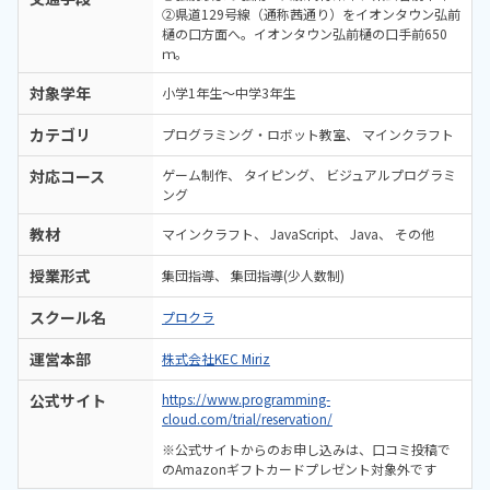
②県道129号線（通称茜通り）をイオンタウン弘前
樋の口方面へ。イオンタウン弘前樋の口手前650
ｍ。
対象学年
小学1年生～中学3年生
カテゴリ
プログラミング・ロボット教室
マインクラフト
対応コース
ゲーム制作
タイピング
ビジュアルプログラミ
ング
教材
マインクラフト
JavaScript
Java
その他
授業形式
集団指導
集団指導(少人数制)
スクール名
プロクラ
運営本部
株式会社KEC Miriz
公式サイト
https://www.programming-
cloud.com/trial/reservation/
※公式サイトからのお申し込みは、口コミ投稿で
のAmazonギフトカードプレゼント対象外です