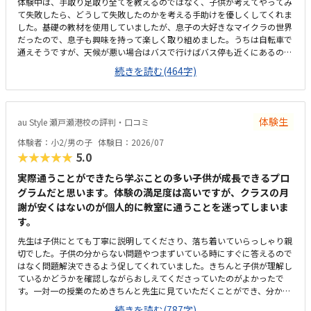
体験中は、手取り足取り全てを教えるのではなく、子供が考えてやってみ
て失敗したら、どうして失敗したのかを考える手助けを優しくしてくれま
した。基礎の教材を使用していましたが、息子の大好きなマイクラの世界
だったので、息子も興味を持って楽しく取り組めました。うちは自転車で
通えそうですが、天候が悪い場合はバスで行けばバス停も近くにあるので
で通いやすいな思います。久米川駅からも近く、駐車場・駐輪場もあるの
続きを読む(464字)
でアクセスはいいと思います。入り口は施錠してあり、カードをかざすと
解錠され中に入れるシステムで防犯面でも安心できると思いました。建物
内もとても綺麗で、清潔感もあり良かったです。少人数制で手厚くしっか
り学べるということを考えればまあ許容範囲かなとも思います。ですが、
体験生
au Style 瀬戸瀬港校の評判・口コミ
週一回1時間でこの値段は少し高いなとも思うので、もう少し安かったら
嬉しいです。少人数で学べるので、先生の目も行き届き学びやすいと思い
体験者：小2/男の子
体験日：2026/07
ました。ただプログラミングを学ぶだけでなく、学校生活や将来にも役に
★★★★★
5.0
たつ考え方や取り組み方など成長出来そうな要素が沢山あるなと感じまし
た。
実際通うことができたら学ぶことの多い子供が成長できるプロ
グラムだと思います。体験の満足度は高いですが、クラスの月
謝が安くはないのが個人的に教室に通うことを迷ってしまいま
す。
先生は子供にとても丁寧に説明してくださり、落ち着いていらっしゃり親
切でした。子供の分からない問題やつまずいている時にすぐに答えるので
はなく問題解決できるよう促してくれていました。きちんと子供が理解し
ているかどうかを確認しながらおしえてくださっていたのがよかったで
す。一対一の授業のためきちんと先生に見ていただくことができ、分から
ない時も先生に質問できるので子供にとっても安心して授業が受けれると
続きを読む(787字)