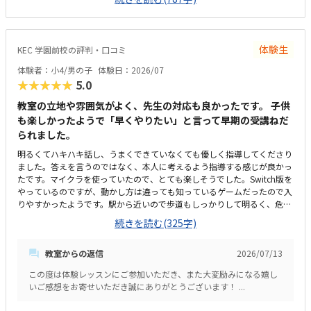
思いました。独自のプログラムを利用し、設定された目標に基づいたクラ
スだと思います。発表する日もあるようで、自分の言葉で考えや意見を伝
える力が養えることも魅力だと思いました。教材もきちんと用意していて
くださり、説明も子供がわかりやすいように丁寧でした。駐車場はとても
体験生
KEC 学園前校の評判・口コミ
広く、時間制限もないため授業の時間停めることができることがよかった
です。個人的には家から子供が自分で通える距離ではないのが残念です。
体験者：小4/男の子
体験日：2026/07
教室がほかの会社の一部にありますが、体験中はとても静かで特に気にな
★★★★★
5.0
ることはありませんでした。広さは一対一のクラスのためちょうどよい大
きさです。机も椅子も清潔でシンプルで集中できる環境です。他のプログ
教室の立地や雰囲気がよく、先生の対応も良かったです。 子供
ラミングのクラスの費用などとくらべていないのでわかりませんが、個人
も楽しかったようで「早くやりたい」と言って早期の受講ねだ
的には安くはないです。個別クラスなら妥当な授業料とは感じます。子供
られました。
は知っているけど、普段遊んだことがないマインクラフトで遊びながら学
明るくてハキハキ話し、うまくできていなくても優しく指導してくださり
べ、嬉しくて楽しかったようです。普段、座学が得意ではない子供集中し
ました。答えを言うのではなく、本人に考えるよう指導する感じが良かっ
て話しを聞いたり問題に取り組めていたのは先生やカリキュラムがよかっ
たです。マイクラを使っていたので、とても楽しそうでした。Switch版を
たからと思いました。あっという間に時間がすぎ、もっとやりたいと思う
やっているのですが、動かし方は違っても知っているゲームだったので入
気持ちのまま授業が終わってしまいました。実際通うことができたら沢山
りやすかったようです。駅から近いので歩道もしっかりして明るく、危な
のことを学ぶことができるだろうと思いました。もっと学びたい、やりた
い場所もないのでとても良いと思います。明るくて大きい液晶モニター
いという気持ちで楽しくまなべることは素晴らしいと思います。
続きを読む(325字)
で、少人数制らしくひとりのスペースがゆったりと取ってあって良かっ
た。プログラミングは初めてですが、他の習い事と比べて高くも安くもな
教室からの返信
2026/07/13
くこんなものかなと思います。指導してくださった先生が、明るく優しく
対応してくださり、子供も親も相談などしやすそうでした。
この度は体験レッスンにご参加いただき、また大変励みになる嬉し
いご感想をお寄せいただき誠にありがとうございます！ ...