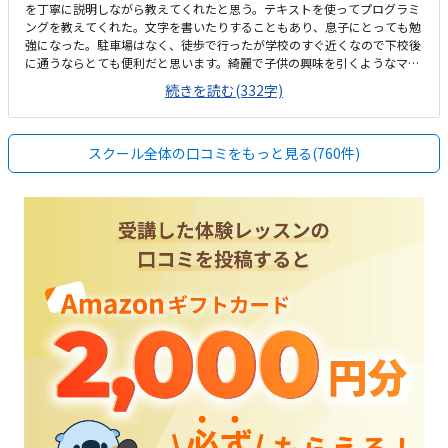
を丁寧に説明しながら教えてくれたと思う。テキストを使ってプログラミ
ングを教えてくれた。文字を書いたりすることもあり、息子にとっても勉
強になった。駐車場はなく、徒歩で行ったが学校のすぐ近くなので下校後
に通うならとても便利だと思います。綺麗で子供の興味を引くようなマイ
クラのものなどもあり低学年でも抵抗なく通えそうなクラスの雰囲気でし
続きを読む(332字)
た。あまり説明がなかったのでわからないが、月額は一般的な価格だっ
た。ただ年間でかかる設備費や教材費などを含めると少し高めだなと感じ
たマイクラを使っての授業だったのでとても楽しそうに受けられた。勉強
スクール全体の口コミをもっと見る(760件)
嫌いでもすんなり始められたので、勉強に苦手意識がある子でも楽しめる
と思う