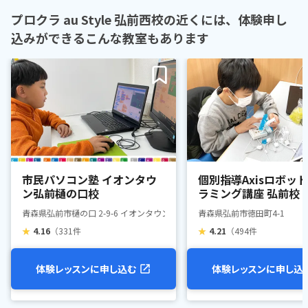
プロクラ au Style 弘前西校の近くには、体験申し
込みができるこんな教室もあります
市民パソコン塾 イオンタウ
個別指導Axisロボッ
ン弘前樋の口校
ラミング講座 弘前校
青森県弘前市樋の口 2-9-6 イオンタウン弘前樋の口 (ペッピーキッズクラブ 併
青森県弘前市徳田町4-1
★
4.16
（331件
★
4.21
（494件
体験レッスンに申し込む
体験レッスンに申し込