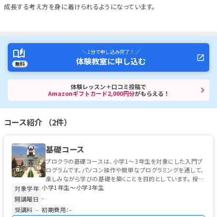
成長する考え方を身に着けられるようになっています。
＼ 1分で申し込み完了！ ／
体験教室に申し込む
無料
体験レッスン＋口コミ投稿で
Amazonギフトカード2,000円分
がもらえる！
コース紹介 （2件）
基礎コース
プロクラの基礎コースは、小学1〜3年生を対象にした入門プ
ログラムです。パソコン操作や簡単なプログラミングを通して、
楽しみながら学びの基礎を築くことを目的としています。 授業
小学1年生〜小学3年生
では、左クリック・右...
対象学年
-
開講曜日
受講料
-
初期費用：-