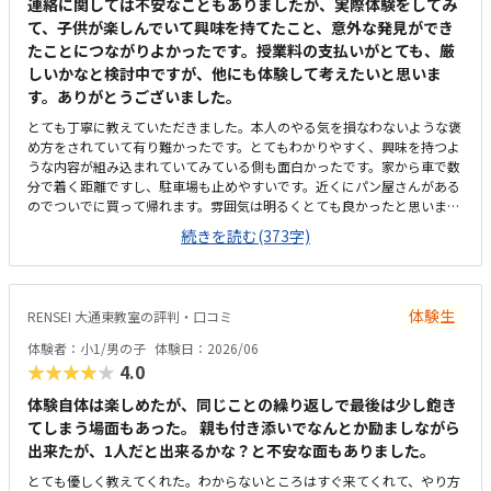
連絡に関しては不安なこともありましたが、実際体験をしてみ
て、子供が楽しんでいて興味を持てたこと、意外な発見ができ
たことにつながりよかったです。授業料の支払いがとても、厳
しいかなと検討中ですが、他にも体験して考えたいと思いま
す。ありがとうございました。
とても丁寧に教えていただきました。本人のやる気を損なわないような褒
め方をされていて有り難かったです。とてもわかりやすく、興味を持つよ
うな内容が組み込まれていてみている側も面白かったです。家から車で数
分で着く距離ですし、駐車場も止めやすいです。近くにパン屋さんがある
のでついでに買って帰れます。雰囲気は明るくとても良かったと思いま
す。ただ、エアコンはついていたと思いますが、暑くて汗をかきました。
続きを読む(373字)
夏場はきついような気がします。料金が想像以上に高額だったのが残念で
した。いますぐにでもさせたい気持ちはありますが、考えたい料金です。
先生が明るく、とても優しい方ばかりでした。子供が人見知りがあります
が馴染めていました。席も広く作業がしやすく、座りやすい席でした。興
体験生
RENSEI 大通東教室の評判・口コミ
味のあるマイクラで、更に初めて触ったパソコンにもかかわらず、スムー
ズにこなしていました。
体験者：小1/男の子
体験日：2026/06
★★★★★
4.0
体験自体は楽しめたが、同じことの繰り返しで最後は少し飽き
てしまう場面もあった。 親も付き添いでなんとか励ましながら
出来たが、1人だと出来るかな？と不安な面もありました。
とても優しく教えてくれた。わからないところはすぐ来てくれて、やり方