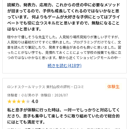
読解力、発表力、応用力、これからの世の中に必要なメソッド
が詰まってるので、子供も成長してくれるのではないかなと思
っています。 何よりもゲームが大好きな子供にとってはプライ
ベートでも役に立つスキルだと思いますので、無駄になること
はないと思います。
穏やかで優しそうな先生でした。人見知り場所見知りが激しい子ですが、
人見知りは最初だけですぐに慣れました。プログラミングだけでなく、文
章を読んだり筆記したり、発表する機会があるのも良いと思いました。習
ったことがない字でも、見慣れておくことによって学校の授業でも役に立
つのではないかかなと思います。駅から近くてショッピングモールの中に
あるので便利です。車で来ても授業分の駐車券は付けてくれるそうです。
続きを読む(418字)
ドコモショップ内なので音が気になるかと思いましたが、扉を閉めればそ
んなに気になりませんでした。一面ガラスなので程よい解放感で授業の様
子が見れます。プログラミング教室としてはこれくらいかな、という印象
です。教材はマイクラなのでプライベートでも使えるからいいかな、と思
体験生
ロンドスクールマックス 東村山校の評判・口コミ
ってます。学校で使っているパソコンはタッチパネルタイプなので、キー
ボードは打てるかなと心配でしたが、すぐに慣れました。コマンド１つで
体験者：小3/男の子
体験日：2026/07
たくさん動物が出せるのがツボだったようです。
★★★★★
4.0
私と息子が体験に行った時は、一対一でしっかりと対応してく
ださり、息子も集中して楽しそうに取り組めていたので総合的
にはとても満足です。