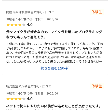
体験生
開成 南草津駅前教室の評判・口コミ
体験者：小2/男の子
体験日：2026/06
★★★★★
4.0
元々マイクラが好きなので、マイクラを用いたプログラミング
なので楽しんで通えそう。
子供にも丁寧に接していて、自分で考えるように促してくれていた。下の
子も同席していたが、下の子にも丁寧に対応してくれた。毎月4回授業が
あり、その月の4回目の授業で作品の発表をするらしく、プレゼン力が身
につくかな？と思った駐車場が周辺にないため、家が遠いと送迎がやや不
便。バスがあるが、大通りにしか来ないため最初は1人で行かせるのはや
や不安。少人数制のため教室は狭いが先生の目は行き届きそうだと思う。
続きを読む(296字)
自習室も完備されているので、迎えの時間が遅くなっても自習室で待って
てもらえるので安心。プログラミングの料金はやや高めだが、プログラミ
ングだけでなく、プレゼン力なども育つかなと思うと、まぁありかな。
体験生
明光義塾 八代教室の評判・口コミ
体験者：小5/男の子
体験日：2026/06
★★★★★
4.0
ネットで簡単にやりたい体験が申込めたことが良かったです。