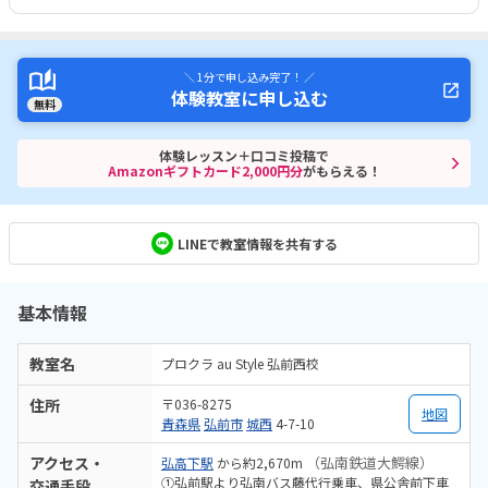
＼ 1分で申し込み完了！ ／
体験教室に申し込む
無料
体験レッスン＋口コミ投稿で
Amazonギフトカード2,000円分
がもらえる！
LINEで教室情報を共有する
基本情報
教室名
プロクラ au Style 弘前西校
住所
〒036-8275
地図
青森県
弘前市
城西
4-7-10
アクセス・
（弘南鉄道大鰐線）
弘高下駅
から約2,670m
①弘前駅より弘南バス藤代行乗車、県公舎前下車
交通手段