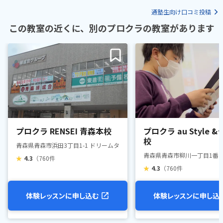
通塾生向け口コミ投稿
この教室の近くに、別のプロクラの教室があります
プロクラ RENSEI 青森本校
プロクラ au Style 
校
青森県青森市浜田3丁目1-1 ドリームタウンALi2F
青森県青森市柳川一丁目1番5号
★
4.3
（760件
★
4.3
（760件
体験レッスンに申し込む
体験レッスンに申し込