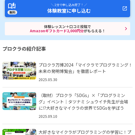
＼ 1分で申し込み完了！ ／
体験教室に申し込む
無料
体験レッスン＋口コミ投稿で
Amazonギフトカード2,000円分
がもらえる！
プロクラの紹介記事
プロクラ万博2024「マイクラでプログラミング！
未来の発明博覧会」を徹底レポート
2025.05.30
（取材）プロクラ「SDGs」×「プログラミン
グ」イベント｜タツナミ シュウイチ先生が会場
に⁉︎大好きなマイクラの世界でSDGsを学ぼう
2025.09.10
大好きなマイクラがプログラミングの学習に！プ