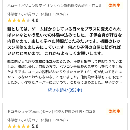
す。車でも提携駐車場があるので、悪天候の時でも心配なさそうです。au
体験生
ハロー！パソコン教室 イオンタウン新船橋校の評判・口コミ
ショップの片隅を使用していますが、明るく窓際なので閉塞感はなく、静
かすぎでもないので、緊張せずに集中できています。マインクラフトのソ
体験者：小2/男の子
体験日：2026/07
フトやパソコンのメンテナンスも含めて考えると、安くはないものの高く
★★★★★
4.0
はないと思います。開講したばかりなのでまだ生徒が埋まっておらず、時
間割の融通が利くのが助かります。先生は2人在籍されていますが、お二
親としては、ゲームばかりしている日々をプラスに変えられれ
人とも若く、子どもは親しみやすいようです。夏休みの自由研究に使える
ばいいなという思いでの体験申込みでした。 子供自身が好きな
か尋ねたところ、具体的な例を教えてくださりとても参考になりました。
内容なので、楽しく学べた時間だったみたいです。初回のレッ
いまのところ見当たりません。
スン開始を楽しみにしています。何より子供の自信に繋がれば
いいなと思います。 これからよろしくお願いします。
壁に向かって座り左右に衝立があるため、子供も集中して体験できていま
した。講師は優しい口調の方で、パソコン未体験の息子でも難なく楽しめ
たようです。コースの説明がわかりやすかったですが、何が向いてるかは
やってみないとわからないな、と思いました。他施設の体験もする予定で
したが、小学校とスーパーに近いので、こちらに決めました。息子はゲー
ミングチェアに初めて座れて嬉しかったようです。開放的というよりは、
続きを読む(353字)
落ち着いて楽しめるところが、息子には合っていそうです。少し高いなと
いう印象ですが、自宅のパソコンからも利用できるとの事なので、やる気
次第では納得できそうだなと思いました。日頃はSwitchで、マイクラやぽ
こあポケモンで建築を楽しんでいます。担当の方と相談して今回のコース
体験生
ドコモショップbono(ボーノ) 相模大野校の評判・口コミ
が向いてるんじゃないかと勧められました。
体験者：小1/男の子
体験日：2026/07
★★★★★
5.0