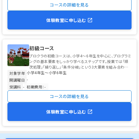
コースの詳細を見る
体験教室に申し込む
初級コース
プロクラの初級コースは、小学4〜6年生を中心に、プログラミ
ングの基本要素をしっかり学べるステップです。授業では「順
次処理」「繰り返し」「条件分岐」という3大要素を組み合わせ、
小学4年生〜小学6年生
テーマに沿った作品制...
対象学年
-
開講曜日
受講料
-
初期費用：-
コースの詳細を見る
体験教室に申し込む