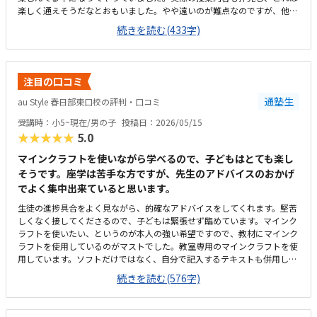
楽しく通えそうだなとおもいました。やや遠いのが難点なのですが、他の
生徒さんも遠くから通われてる方が多いようで、通いにくさがあっても通
続きを読む(433字)
わせたい教室の良さがあるのだろうなと感じました。教室は広くて、綺麗
でした。自習環境も整っていて、仕切られてもいるけれど、目が届くよう
な開放的な作りでもあり、考えられた環境だなと感じました。他のプログ
ラミング教室は月2回のところが多かったので、月謝としてみるとやや高
注目の口コミ
いようにも見受けられましたが、先生がつきっきりで教えてくださるの
で、内容から考えると安いのではと思いました。達成感を感じられるよう
通塾生
au Style 春日部東口校の評判・口コミ
な声掛けもしてくださり、帰りにはやった！僕すごいね！と自信をつけて
受講時：小5~現在/男の子
投稿日：2026/05/15
いました。
★★★★★
5.0
マインクラフトを使いながら学べるので、子どもはとても楽し
そうです。座学は苦手な方ですが、先生のアドバイスのおかげ
でよく集中出来ていると思います。
生徒の進捗具合をよく見ながら、的確なアドバイスをしてくれます。堅苦
しくなく接してくださるので、子どもは緊張せず臨めています。マインク
ラフトを使いたい、というのが本人の強い希望ですので、教材にマインク
ラフトを使用しているのがマストでした。教室専用のマインクラフトを使
用しています。ソフトだけではなく、自分で記入するテキストも併用して
おり、参加度を高めているように感じられます。授業内容は、パソコン教
続きを読む(576字)
室でよくある放ったらかしではなく、マンツーマンでお互いに確認しなが
ら進めているのでとても生徒に寄り添っていると思います。自宅から自転
車でも車でも行ける距離で、駅の近くなので明るく、安心な場所にありま