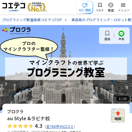
AIに相談
リスト
履歴
メニュー
プログラミング教室検索コエテコTOP
青森県のプログラミング・ロボット教
共有
追加
1
/ 10
プロクラ
au Style &ラビナ校
★★★★★
4.3
（
全760件の口コミ
）
※ 上記の評価は、プロクラ全体の口コミ点数・件数です