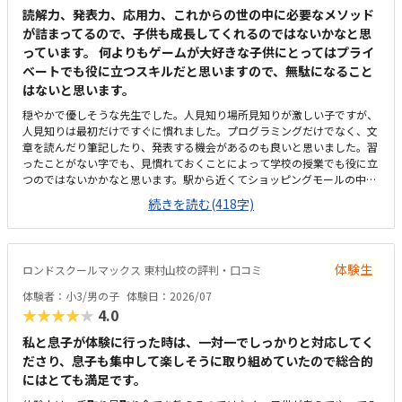
読解力、発表力、応用力、これからの世の中に必要なメソッド
が詰まってるので、子供も成長してくれるのではないかなと思
っています。 何よりもゲームが大好きな子供にとってはプライ
ベートでも役に立つスキルだと思いますので、無駄になること
はないと思います。
穏やかで優しそうな先生でした。人見知り場所見知りが激しい子ですが、
人見知りは最初だけですぐに慣れました。プログラミングだけでなく、文
章を読んだり筆記したり、発表する機会があるのも良いと思いました。習
ったことがない字でも、見慣れておくことによって学校の授業でも役に立
つのではないかかなと思います。駅から近くてショッピングモールの中に
あるので便利です。車で来ても授業分の駐車券は付けてくれるそうです。
続きを読む(418字)
ドコモショップ内なので音が気になるかと思いましたが、扉を閉めればそ
んなに気になりませんでした。一面ガラスなので程よい解放感で授業の様
子が見れます。プログラミング教室としてはこれくらいかな、という印象
です。教材はマイクラなのでプライベートでも使えるからいいかな、と思
体験生
ロンドスクールマックス 東村山校の評判・口コミ
ってます。学校で使っているパソコンはタッチパネルタイプなので、キー
ボードは打てるかなと心配でしたが、すぐに慣れました。コマンド１つで
体験者：小3/男の子
体験日：2026/07
たくさん動物が出せるのがツボだったようです。
★★★★★
4.0
私と息子が体験に行った時は、一対一でしっかりと対応してく
ださり、息子も集中して楽しそうに取り組めていたので総合的
にはとても満足です。