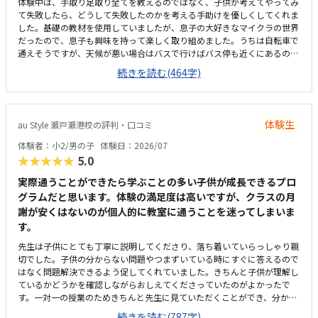
体験中は、手取り足取り全てを教えるのではなく、子供が考えてやってみ
て失敗したら、どうして失敗したのかを考える手助けを優しくしてくれま
した。基礎の教材を使用していましたが、息子の大好きなマイクラの世界
だったので、息子も興味を持って楽しく取り組めました。うちは自転車で
通えそうですが、天候が悪い場合はバスで行けばバス停も近くにあるので
で通いやすいな思います。久米川駅からも近く、駐車場・駐輪場もあるの
続きを読む(464字)
でアクセスはいいと思います。入り口は施錠してあり、カードをかざすと
解錠され中に入れるシステムで防犯面でも安心できると思いました。建物
内もとても綺麗で、清潔感もあり良かったです。少人数制で手厚くしっか
り学べるということを考えればまあ許容範囲かなとも思います。ですが、
体験生
au Style 瀬戸瀬港校の評判・口コミ
週一回1時間でこの値段は少し高いなとも思うので、もう少し安かったら
嬉しいです。少人数で学べるので、先生の目も行き届き学びやすいと思い
体験者：小2/男の子
体験日：2026/07
ました。ただプログラミングを学ぶだけでなく、学校生活や将来にも役に
★★★★★
5.0
たつ考え方や取り組み方など成長出来そうな要素が沢山あるなと感じまし
た。
実際通うことができたら学ぶことの多い子供が成長できるプロ
グラムだと思います。体験の満足度は高いですが、クラスの月
謝が安くはないのが個人的に教室に通うことを迷ってしまいま
す。
先生は子供にとても丁寧に説明してくださり、落ち着いていらっしゃり親
切でした。子供の分からない問題やつまずいている時にすぐに答えるので
はなく問題解決できるよう促してくれていました。きちんと子供が理解し
ているかどうかを確認しながらおしえてくださっていたのがよかったで
す。一対一の授業のためきちんと先生に見ていただくことができ、分から
ない時も先生に質問できるので子供にとっても安心して授業が受けれると
続きを読む(787字)