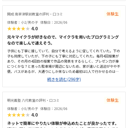
体験生
開成 南草津駅前教室の評判・口コミ
体験者：小2/男の子
体験日：2026/06
★★★★★
4.0
元々マイクラが好きなので、マイクラを用いたプログラミング
なので楽しんで通えそう。
子供にも丁寧に接していて、自分で考えるように促してくれていた。下の
子も同席していたが、下の子にも丁寧に対応してくれた。毎月4回授業が
あり、その月の4回目の授業で作品の発表をするらしく、プレゼン力が身
につくかな？と思った駐車場が周辺にないため、家が遠いと送迎がやや不
便。バスがあるが、大通りにしか来ないため最初は1人で行かせるのはや
や不安。少人数制のため教室は狭いが先生の目は行き届きそうだと思う。
続きを読む(296字)
自習室も完備されているので、迎えの時間が遅くなっても自習室で待って
てもらえるので安心。プログラミングの料金はやや高めだが、プログラミ
ングだけでなく、プレゼン力なども育つかなと思うと、まぁありかな。
体験生
明光義塾 八代教室の評判・口コミ
体験者：小5/男の子
体験日：2026/06
★★★★★
4.0
ネットで簡単にやりたい体験が申込めたことが良かったです。