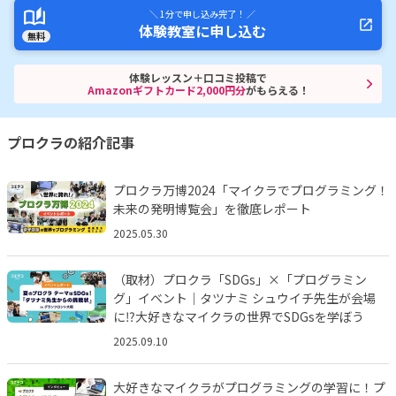
＼ 1分で申し込み完了！ ／
体験教室に申し込む
無料
体験レッスン＋口コミ投稿で
Amazonギフトカード2,000円分
がもらえる！
プロクラの紹介記事
プロクラ万博2024「マイクラでプログラミング！
未来の発明博覧会」を徹底レポート
2025.05.30
（取材）プロクラ「SDGs」×「プログラミン
グ」イベント｜タツナミ シュウイチ先生が会場
に⁉︎大好きなマイクラの世界でSDGsを学ぼう
2025.09.10
大好きなマイクラがプログラミングの学習に！プ