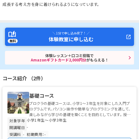
成長する考え方を身に着けられるようになっています。
＼ 1分で申し込み完了！ ／
体験教室に申し込む
無料
体験レッスン＋口コミ投稿で
Amazonギフトカード2,000円分
がもらえる！
コース紹介 （2件）
基礎コース
プロクラの基礎コースは、小学1〜3年生を対象にした入門プ
ログラムです。パソコン操作や簡単なプログラミングを通して、
楽しみながら学びの基礎を築くことを目的としています。 授業
小学1年生〜小学3年生
では、左クリック・右...
対象学年
-
開講曜日
受講料
-
初期費用：-