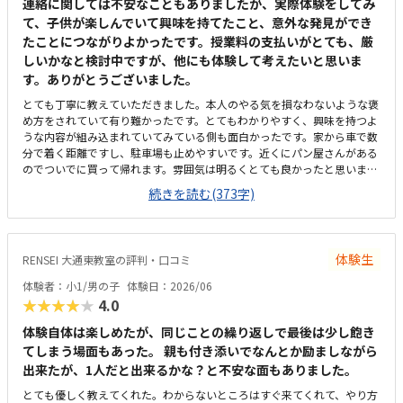
連絡に関しては不安なこともありましたが、実際体験をしてみ
て、子供が楽しんでいて興味を持てたこと、意外な発見ができ
たことにつながりよかったです。授業料の支払いがとても、厳
しいかなと検討中ですが、他にも体験して考えたいと思いま
す。ありがとうございました。
とても丁寧に教えていただきました。本人のやる気を損なわないような褒
め方をされていて有り難かったです。とてもわかりやすく、興味を持つよ
うな内容が組み込まれていてみている側も面白かったです。家から車で数
分で着く距離ですし、駐車場も止めやすいです。近くにパン屋さんがある
のでついでに買って帰れます。雰囲気は明るくとても良かったと思いま
す。ただ、エアコンはついていたと思いますが、暑くて汗をかきました。
続きを読む(373字)
夏場はきついような気がします。料金が想像以上に高額だったのが残念で
した。いますぐにでもさせたい気持ちはありますが、考えたい料金です。
先生が明るく、とても優しい方ばかりでした。子供が人見知りがあります
が馴染めていました。席も広く作業がしやすく、座りやすい席でした。興
体験生
RENSEI 大通東教室の評判・口コミ
味のあるマイクラで、更に初めて触ったパソコンにもかかわらず、スムー
ズにこなしていました。
体験者：小1/男の子
体験日：2026/06
★★★★★
4.0
体験自体は楽しめたが、同じことの繰り返しで最後は少し飽き
てしまう場面もあった。 親も付き添いでなんとか励ましながら
出来たが、1人だと出来るかな？と不安な面もありました。
とても優しく教えてくれた。わからないところはすぐ来てくれて、やり方