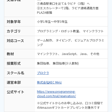
①青森駅東口を出て＆ラビナ（3階）へ
②エスカレーターで2階、ラビナ連絡通路方面
PLAZA様隣
対象学年
小学1年生～中学3年生
カテゴリ
プログラミング・ロボット教室
マインクラフト
対応コース
ゲーム制作
タイピング
ビジュアルプログラミ
ング
教材
マインクラフト
JavaScript
Java
その他
授業形式
集団指導
集団指導(少人数制)
スクール名
プロクラ
運営本部
株式会社KEC Miriz
公式サイト
https://www.programming-
cloud.com/trial/reservation/
※公式サイトからのお申し込みは、口コミ投稿で
のAmazonギフトカードプレゼント対象外です