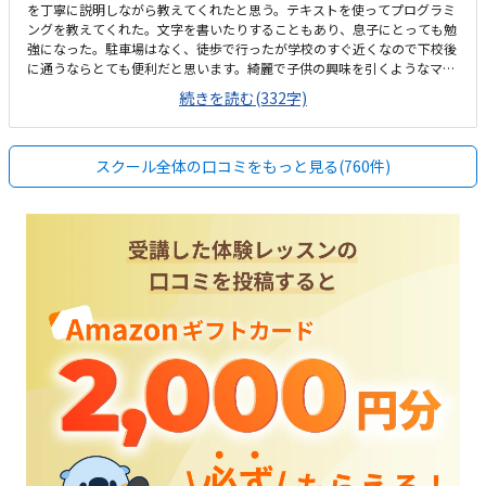
を丁寧に説明しながら教えてくれたと思う。テキストを使ってプログラミ
ングを教えてくれた。文字を書いたりすることもあり、息子にとっても勉
強になった。駐車場はなく、徒歩で行ったが学校のすぐ近くなので下校後
に通うならとても便利だと思います。綺麗で子供の興味を引くようなマイ
クラのものなどもあり低学年でも抵抗なく通えそうなクラスの雰囲気でし
続きを読む(332字)
た。あまり説明がなかったのでわからないが、月額は一般的な価格だっ
た。ただ年間でかかる設備費や教材費などを含めると少し高めだなと感じ
たマイクラを使っての授業だったのでとても楽しそうに受けられた。勉強
スクール全体の口コミをもっと見る(760件)
嫌いでもすんなり始められたので、勉強に苦手意識がある子でも楽しめる
と思う