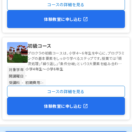
コースの詳細を見る
体験教室に申し込む
初級コース
プロクラの初級コースは、小学4〜6年生を中心に、プログラミ
ングの基本要素をしっかり学べるステップです。授業では「順
次処理」「繰り返し」「条件分岐」という3大要素を組み合わせ、
小学4年生〜小学6年生
テーマに沿った作品制...
対象学年
-
開講曜日
受講料
-
初期費用：-
コースの詳細を見る
体験教室に申し込む