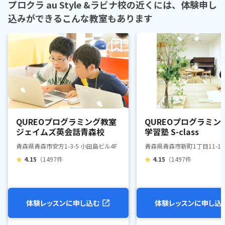
プロクラ au Style &ラビナ校の近くには、体験申し
込みができるこんな教室もあります
QUREOプログラミング教室
QUREOプログラミン
ジェイムズ英会話青森校
学習塾 S-class
青森県青森市安方1-3-5 小田島ビル4F
青森県青森市新町1丁目11-15 N
★
4.15
（1497件
★
4.15
（1497件
体験レッスンに申し込む
体験レッスンに申し込