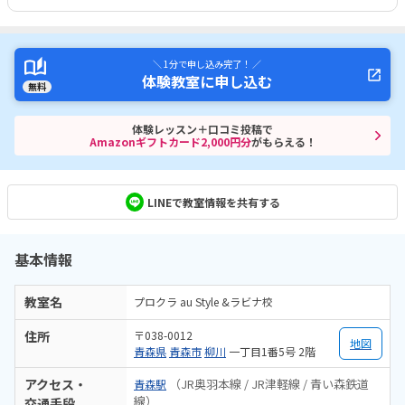
＼ 1分で申し込み完了！ ／
体験教室に申し込む
無料
体験レッスン＋口コミ投稿で
Amazonギフトカード2,000円分
がもらえる！
LINEで教室情報を共有する
基本情報
教室名
プロクラ au Style &ラビナ校
住所
〒038-0012
地図
青森県
青森市
柳川
一丁目1番5号 2階
アクセス・
（JR奥羽本線 / JR津軽線 / 青い森鉄道
青森駅
線）
交通手段