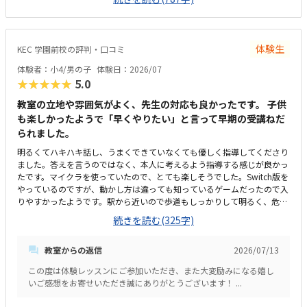
思いました。独自のプログラムを利用し、設定された目標に基づいたクラ
スだと思います。発表する日もあるようで、自分の言葉で考えや意見を伝
える力が養えることも魅力だと思いました。教材もきちんと用意していて
くださり、説明も子供がわかりやすいように丁寧でした。駐車場はとても
体験生
KEC 学園前校の評判・口コミ
広く、時間制限もないため授業の時間停めることができることがよかった
です。個人的には家から子供が自分で通える距離ではないのが残念です。
体験者：小4/男の子
体験日：2026/07
教室がほかの会社の一部にありますが、体験中はとても静かで特に気にな
★★★★★
5.0
ることはありませんでした。広さは一対一のクラスのためちょうどよい大
きさです。机も椅子も清潔でシンプルで集中できる環境です。他のプログ
教室の立地や雰囲気がよく、先生の対応も良かったです。 子供
ラミングのクラスの費用などとくらべていないのでわかりませんが、個人
も楽しかったようで「早くやりたい」と言って早期の受講ねだ
的には安くはないです。個別クラスなら妥当な授業料とは感じます。子供
られました。
は知っているけど、普段遊んだことがないマインクラフトで遊びながら学
明るくてハキハキ話し、うまくできていなくても優しく指導してくださり
べ、嬉しくて楽しかったようです。普段、座学が得意ではない子供集中し
ました。答えを言うのではなく、本人に考えるよう指導する感じが良かっ
て話しを聞いたり問題に取り組めていたのは先生やカリキュラムがよかっ
たです。マイクラを使っていたので、とても楽しそうでした。Switch版を
たからと思いました。あっという間に時間がすぎ、もっとやりたいと思う
やっているのですが、動かし方は違っても知っているゲームだったので入
気持ちのまま授業が終わってしまいました。実際通うことができたら沢山
りやすかったようです。駅から近いので歩道もしっかりして明るく、危な
のことを学ぶことができるだろうと思いました。もっと学びたい、やりた
い場所もないのでとても良いと思います。明るくて大きい液晶モニター
いという気持ちで楽しくまなべることは素晴らしいと思います。
続きを読む(325字)
で、少人数制らしくひとりのスペースがゆったりと取ってあって良かっ
た。プログラミングは初めてですが、他の習い事と比べて高くも安くもな
教室からの返信
2026/07/13
くこんなものかなと思います。指導してくださった先生が、明るく優しく
対応してくださり、子供も親も相談などしやすそうでした。
この度は体験レッスンにご参加いただき、また大変励みになる嬉し
いご感想をお寄せいただき誠にありがとうございます！ ...