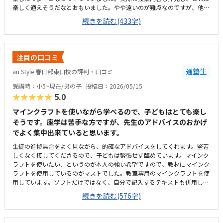
楽しく通えそうだなとおもいました。やや遠いのが難点なのですが、他の
生徒さんも遠くから通われてる方が多いようで、通いにくさがあっても通
続きを読む(433字)
わせたい教室の良さがあるのだろうなと感じました。教室は広くて、綺麗
でした。自習環境も整っていて、仕切られてもいるけれど、目が届くよう
な開放的な作りでもあり、考えられた環境だなと感じました。他のプログ
ラミング教室は月2回のところが多かったので、月謝としてみるとやや高
注目の口コミ
いようにも見受けられましたが、先生がつきっきりで教えてくださるの
で、内容から考えると安いのではと思いました。達成感を感じられるよう
通塾生
au Style 春日部東口校の評判・口コミ
な声掛けもしてくださり、帰りにはやった！僕すごいね！と自信をつけて
受講時：小5~現在/男の子
投稿日：2026/05/15
いました。
★★★★★
5.0
マインクラフトを使いながら学べるので、子どもはとても楽し
そうです。座学は苦手な方ですが、先生のアドバイスのおかげ
でよく集中出来ていると思います。
生徒の進捗具合をよく見ながら、的確なアドバイスをしてくれます。堅苦
しくなく接してくださるので、子どもは緊張せず臨めています。マインク
ラフトを使いたい、というのが本人の強い希望ですので、教材にマインク
ラフトを使用しているのがマストでした。教室専用のマインクラフトを使
用しています。ソフトだけではなく、自分で記入するテキストも併用して
おり、参加度を高めているように感じられます。授業内容は、パソコン教
続きを読む(576字)
室でよくある放ったらかしではなく、マンツーマンでお互いに確認しなが
ら進めているのでとても生徒に寄り添っていると思います。自宅から自転
車でも車でも行ける距離で、駅の近くなので明るく、安心な場所にありま