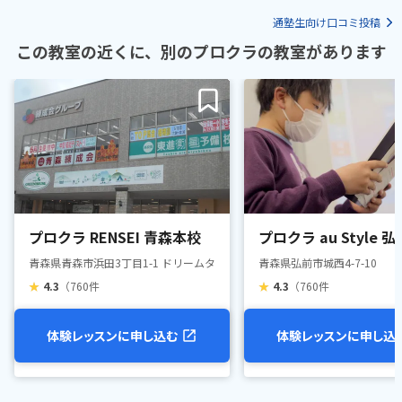
通塾生向け口コミ投稿
この教室の近くに、別のプロクラの教室があります
プロクラ RENSEI 青森本校
プロクラ au Style 
青森県青森市浜田3丁目1-1 ドリームタウンALi2F
青森県弘前市城西4-7-10
★
4.3
（760件
★
4.3
（760件
体験レッスンに申し込む
体験レッスンに申し込