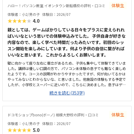
す。車でも提携駐車場があるので、悪天候の時でも心配なさそうです。au
体験生
ハロー！パソコン教室 イオンタウン新船橋校の評判・口コミ
ショップの片隅を使用していますが、明るく窓際なので閉塞感はなく、静
かすぎでもないので、緊張せずに集中できています。マインクラフトのソ
体験者：小2/男の子
体験日：2026/07
フトやパソコンのメンテナンスも含めて考えると、安くはないものの高く
★★★★★
4.0
はないと思います。開講したばかりなのでまだ生徒が埋まっておらず、時
間割の融通が利くのが助かります。先生は2人在籍されていますが、お二
親としては、ゲームばかりしている日々をプラスに変えられれ
人とも若く、子どもは親しみやすいようです。夏休みの自由研究に使える
ばいいなという思いでの体験申込みでした。 子供自身が好きな
か尋ねたところ、具体的な例を教えてくださりとても参考になりました。
内容なので、楽しく学べた時間だったみたいです。初回のレッ
いまのところ見当たりません。
スン開始を楽しみにしています。何より子供の自信に繋がれば
いいなと思います。 これからよろしくお願いします。
壁に向かって座り左右に衝立があるため、子供も集中して体験できていま
した。講師は優しい口調の方で、パソコン未体験の息子でも難なく楽しめ
たようです。コースの説明がわかりやすかったですが、何が向いてるかは
やってみないとわからないな、と思いました。他施設の体験もする予定で
したが、小学校とスーパーに近いので、こちらに決めました。息子はゲー
ミングチェアに初めて座れて嬉しかったようです。開放的というよりは、
続きを読む(353字)
落ち着いて楽しめるところが、息子には合っていそうです。少し高いなと
いう印象ですが、自宅のパソコンからも利用できるとの事なので、やる気
次第では納得できそうだなと思いました。日頃はSwitchで、マイクラやぽ
こあポケモンで建築を楽しんでいます。担当の方と相談して今回のコース
体験生
ドコモショップbono(ボーノ) 相模大野校の評判・口コミ
が向いてるんじゃないかと勧められました。
体験者：小1/男の子
体験日：2026/07
★★★★★
5.0