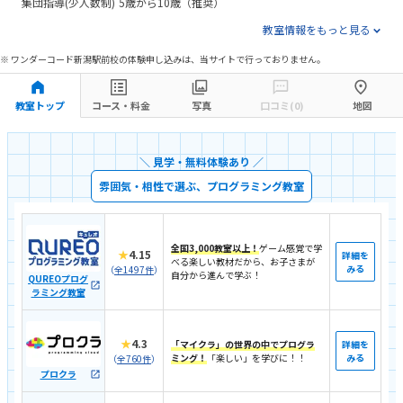
集団指導(少人数制)
5歳から10歳（推奨）
教室情報をもっと見る
※ ワンダーコード新潟駅前校の体験申し込みは、当サイトで行っておりません。
教室トップ
コース・料金
写真
口コミ(0)
地図
＼ 見学・無料体験あり ／
雰囲気・相性で選ぶ、プログラミング教室
全国3,000教室以上！
ゲーム感覚で学
★
4.15
詳細を
べる楽しい教材だから、お子さまが
みる
（
全1497件
）
自分から進んで学ぶ！
QUREOプログ
ラミング教室
★
4.3
「マイクラ」の世界の中でプログラ
詳細を
ミング！
「楽しい」を学びに！！
みる
（
全760件
）
プロクラ