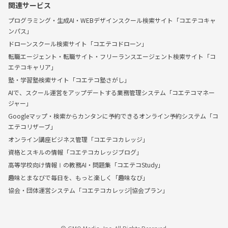
関連サービス
プログラミング・生成AI・WEBデザインスクール検索サイト「コエテコキャ
ンパス」
ドローンスクール検索サイト「コエテコドローン」
転職エージェント・転職サイト・フリーランスエージェント検索サイト「コ
エテコキャリア」
塾・学習塾検索サイト「コエテコ塾さがし」
AIで、スクール運営をアップデートする業務管理システム「コエテコマネー
ジャー」
Googleマップ・検索からカンタンに予約できるオンライン予約システム「コ
エテコリザーブ」
オンライン講座ビジネス管理「コエテコカレッジ」
資格とスキルの情報「コエテコカレッジブログ」
高等学校向け情報Ⅰの教務AI・問題集「コエテコStudy」
趣味とまなびで毎日を、もっと楽しく「趣味なび」
協会・団体運営システム「コエテコカレッジ|協会プラン」