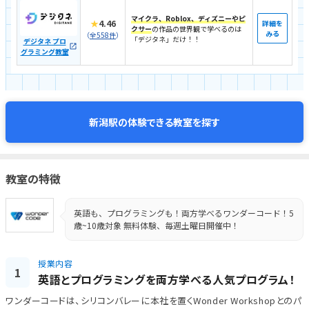
マイクラ、Roblox、ディズニーやピ
★
4.46
詳細を
クサー
の作品の世界観で学べるのは
みる
（
全558件
）
「デジタネ」だけ！！
デジタネ プロ
グラミング教室
体験できる教室を探す
新潟駅の
教室の特徴
英語も、プログラミングも！両方学べるワンダーコード！5
歳~10歳対象 無料体験、毎週土曜日開催中！
授業内容
1
英語とプログラミングを両方学べる人気プログラム！
ワンダーコードは、シリコンバレーに本社を置くWonder Workshopとのパ