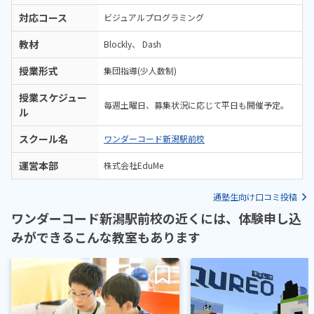
対応コース
ビジュアルプログラミング
教材
Blockly
Dash
授業形式
集団指導(少人数制)
授業スケジュー
毎週土曜日、募集状況に応じて平日も開催予定。
ル
スクール名
ワンダーコード新潟駅前校
運営本部
株式会社EduMe
通塾生向け口コミ投稿
ワンダーコード新潟駅前校の近くには、体験申し込
みができるこんな教室もあります