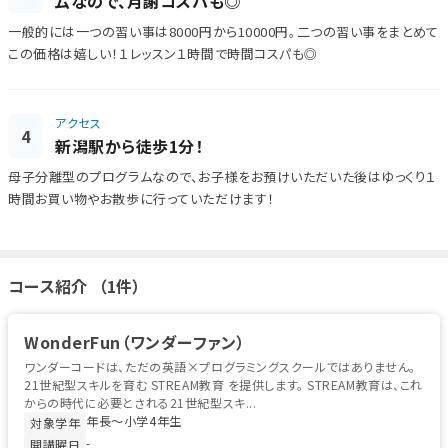
ムなので、月謝コスパも◎
一般的には一つの習い事は8000円から10000円。二つの習い事をまとめて
この価格は嬉しい！１レッスン１時間で時間コスパも◎
アクセス
4
新潟駅から徒歩1分！
母子分離型のプログラムなので、お子様をお預けいただいた後はゆっくり１
時間お買い物やお散歩に行っていただけます！
コース紹介 （1件）
WonderFun（ワンダーファン）
ワンダーコードは、ただの英語×プログラミングスクールではありません。
21世紀型スキルを育む STREAM教育 を提供します。 STREAM教育は、これ
からの時代に必要とされる21世紀型スキ...
年長〜小学4年生
対象学年
-
開講曜日