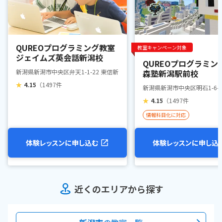
QUREOプログラミング教室
教室キャンペーン対象
ジェイムズ英会話新潟校
QUREOプログラミン
新潟県新潟市中央区弁天1-1-22 東信新潟ビル7F
森塾新潟駅前校
★
4.15
（1497件
新潟県新潟市中央区明石1-6-
★
4.15
（1497件
情報科目化に対応
体験レッスンに申し込む
体験レッスンに申し込
近くのエリアから探す