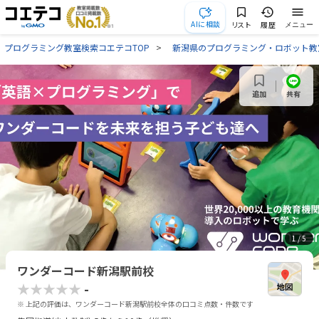
AIに相談
リスト
履歴
メニュー
プログラミング教室検索コエテコTOP
新潟県のプログラミング・ロボット教
共有
追加
1
/ 5
ワンダーコード新潟駅前校
★★★★★
-
※ 上記の評価は、ワンダーコード新潟駅前校全体の口コミ点数・件数です