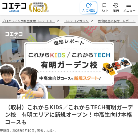
AIに相談
リスト
履歴
メニュー
プログラミング教室検索コエテコTOP
コエテコマガジン
教育関連の取材・レポート
（取材）これからKIDS／これからTECH有明ガーデ
ン校｜有明エリアに新規オープン！中高生向け本格
コースも
更新日：
2025年9月10日
/
著者：大橋礼