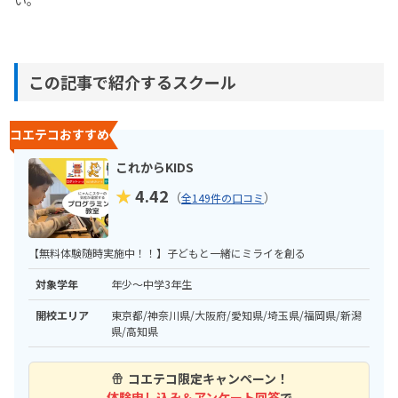
この記事で紹介するスクール
コエテコおすすめ
これからKIDS
★
4.42
（
）
全149件の口コミ
【無料体験随時実施中！！】子どもと一緒にミライを創る
対象学年
年少～中学3年生
開校エリア
東京都/神奈川県/大阪府/愛知県/埼玉県/福岡県/新潟
県/高知県
コエテコ限定キャンペーン！
体験申し込み＆アンケート回答
で